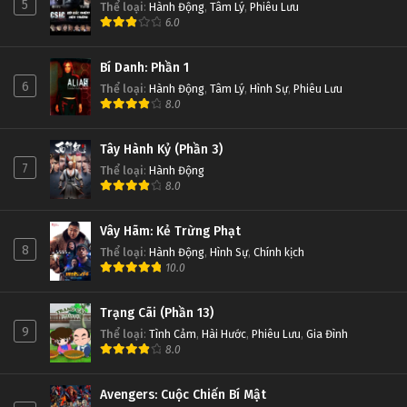
5
Thể loại
:
Hành Động
,
Tâm Lý
,
Phiêu Lưu
6.0
Bí Danh: Phần 1
6
Thể loại
:
Hành Động
,
Tâm Lý
,
Hình Sự
,
Phiêu Lưu
8.0
Tây Hành Kỷ (Phần 3)
7
Thể loại
:
Hành Động
8.0
Vây Hãm: Kẻ Trừng Phạt
8
Thể loại
:
Hành Động
,
Hình Sự
,
Chính kịch
10.0
Trạng Cãi (Phần 13)
9
Thể loại
:
Tình Cảm
,
Hài Hước
,
Phiêu Lưu
,
Gia Đình
8.0
Avengers: Cuộc Chiến Bí Mật