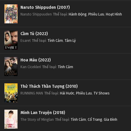
Naruto Shippuden (2007)
Naruto Shippuuden
Thể loại
:
Hành Động
,
Phiêu Lưu
,
Hoạt Hình
Cầm Tù (2022)
Esaret
Thể loại
:
Tình Cảm
,
Tâm Lý
Hoa Máu (2022)
Kan Cicekleri
Thể loại
:
Tình Cảm
Thử Thách Thần Tượng (2010)
RUNNING MAN
Thể loại
:
Hài Hước
,
Phiêu Lưu
,
TV Shows
Minh Lan Truyện (2018)
The Story of Minglan
Thể loại
:
Tình Cảm
,
Cổ Trang
,
Gia Đình