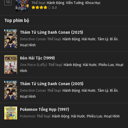
10
Thể loại
:
Hành Động
,
Viễn Tưởng
,
Khoa Học
8.0
Top phim bộ
Thám Tử Lừng Danh Conan (2025)
Detective Conan
Thể loại
:
Hành Động
,
Hài Hước
,
Tâm Lý
,
Bí ẩn
,
Hoạt Hình
Đảo Hải Tặc (1999)
One Piece (Luffy)
Thể loại
:
Hành Động
,
Hài Hước
,
Phiêu Lưu
,
Hoạt
Hình
Thám Tử Lừng Danh Conan (2005)
Detective Conan
Thể loại
:
Hành Động
,
Hài Hước
,
Tâm Lý
,
Bí ẩn
,
Hoạt Hình
Pokemon Tổng Hợp (1997)
Pokemon
Thể loại
:
Hành Động
,
Hài Hước
,
Phiêu Lưu
,
Hoạt Hình