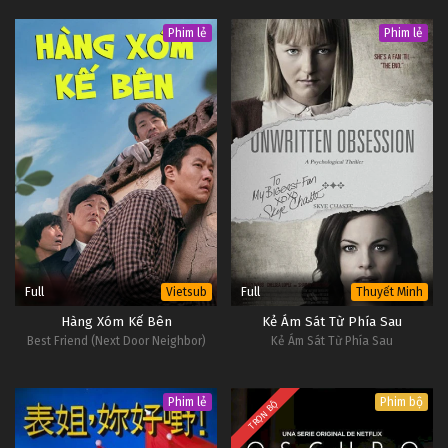
Phim lẻ
Phim lẻ
Full
Full
Vietsub
Thuyết Minh
Hàng Xóm Kế Bên
Kẻ Ám Sát Từ Phía Sau
Best Friend (Next Door Neighbor)
Kẻ Ám Sát Từ Phía Sau
Phim lẻ
Phim bộ
TRỌN BỘ