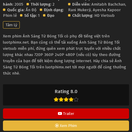
hành:
2005
Thời lượng:
2
Diễn viên:
Amitabh Bachchan
,
Quốc gia:
Ấn Độ
Định dạng:
Rani Mukerji
,
Ayesha Kapoor
Phim lẻ
Số tập:
1
Đạo
Chất lượng:
HD Vietsub
Tâm Lý
Xem phim Ánh Sáng Từ Bóng Tối có phụ đề tiếng việt trên
luotphimx.net. Bạn cũng có thể tải xuống Ánh Sáng Từ Bóng Tối
vietsub miễn phí, đừng quên xem phát trực tuyến với nhiều chất
lượng khác nhau 720P 360P 240P 480P (nếu có) tùy theo đường
truyền của bạn để tiết kiệm dung lượng internet. Hãy chia sẻ Ánh
Sáng Từ Bóng Tối trên luotphimx.net tới mọi người để cùng thưởng
thức nhé.
Rating 8.0
Trailer
Xem Phim