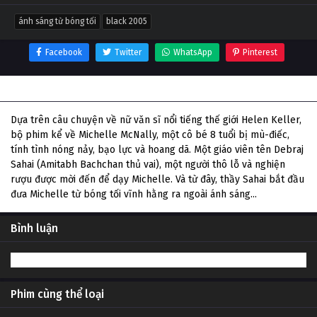
ánh sáng từ bóng tối
black 2005
Facebook
Twitter
WhatsApp
Pinterest
Thông tin phim Ánh Sáng Từ Bóng Tối
Dựa trên câu chuyện về nữ văn sĩ nổi tiếng thế giới Helen Keller,
bộ phim kể về Michelle McNally, một cô bé 8 tuổi bị mù-điếc,
tính tình nóng nảy, bạo lực và hoang dã. Một giáo viên tên Debraj
Sahai (Amitabh Bachchan thủ vai), một người thô lỗ và nghiện
rượu được mời đến để dạy Michelle. Và từ đây, thầy Sahai bắt đầu
đưa Michelle từ bóng tối vĩnh hằng ra ngoài ánh sáng...
Bình luận
Phim cùng thể loại