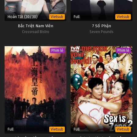
Hoàn Tất (30/30)
Full
Vietsub
Vietsub
Bắc Triệt Nam Viên
7 Số Phận
Crossroad Bistro
Seven Pounds
Phim lẻ
Phim lẻ
Full
Full
Vietsub
Vietsub