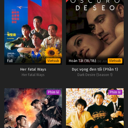
Full
Hoàn Tất (18/18)
Vietsub
Vietsub
Her Fatal Ways
Dục vọng đen tối (Phần 1)
Her Fatal Ways
Dark Desire (Season 1)
Phim lẻ
Phim lẻ