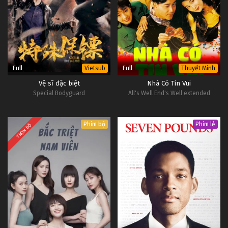
Full
Full
Vietsub
Thuyết Minh
Vệ sĩ đặc biệt
Nhà Có Tin Vui
Special Bodyguard
All's Well End's Well extended
Phim bộ
Phim lẻ
TRỌN BỘ