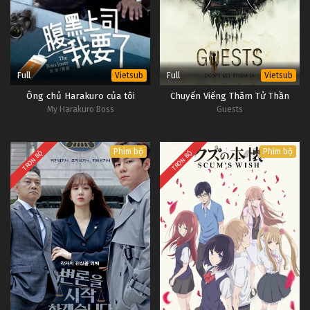
Full
Full
Vietsub
Vietsub
Ông chủ Harakuro của tôi
Chuyến Viếng Thăm Tử Thần
My Harakuro Boss
Guests
Phim bộ
Phim bộ
TRỌN BỘ
TRỌN BỘ