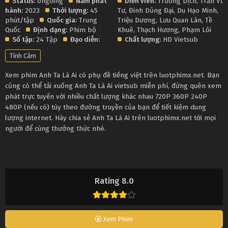
Status:
ongoing
Năm phát
Diễn viên:
Trương Dịch
,
Trần Vũ
hành:
2023
Thời lượng:
45
Tư
,
Đinh Dũng Đại
,
Du Hạo Minh
,
phút/tập
Quốc gia:
Trung
Triệu Dương
,
Lưu Quan Lân
,
Tề
Quốc
Định dạng:
Phim bộ
Khuê
,
Thạch Hương
,
Phạm Lôi
Số tập:
24 Tập
Đạo diễn:
Chất lượng:
HD Vietsub
Tình Cảm
Xem phim Anh Ta Là Ai có phụ đề tiếng việt trên luotphimx.net. Bạn
cũng có thể tải xuống Anh Ta Là Ai vietsub miễn phí, đừng quên xem
phát trực tuyến với nhiều chất lượng khác nhau 720P 360P 240P
480P (nếu có) tùy theo đường truyền của bạn để tiết kiệm dung
lượng internet. Hãy chia sẻ Anh Ta Là Ai trên luotphimx.net tới mọi
người để cùng thưởng thức nhé.
Rating 8.0
Xem Phim