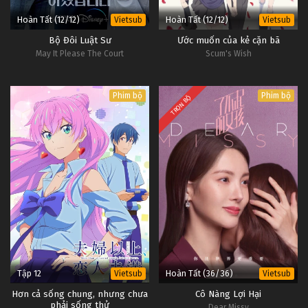
Hoàn Tất (12/12)
Hoàn Tất (12/12)
Vietsub
Vietsub
Bộ Đôi Luật Sư
Ước muốn của kẻ cặn bã
May It Please The Court
Scum's Wish
Phim bộ
Phim bộ
TRỌN BỘ
Tập 12
Hoàn Tất (36/36)
Vietsub
Vietsub
Hơn cả sống chung, nhưng chưa
Cô Nàng Lợi Hại
phải sống thử
Dear Missy