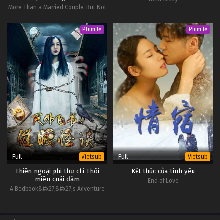
More Than a Married Couple, But Not
Lovers
Phim lẻ
Phim lẻ
Full
Full
Vietsub
Vietsub
Thiên ngoại phi thư chi Thôi
Kết thúc của tình yêu
miên quái đàm
End of Love
A Bedbook&#x27;&#x27;s Adventure