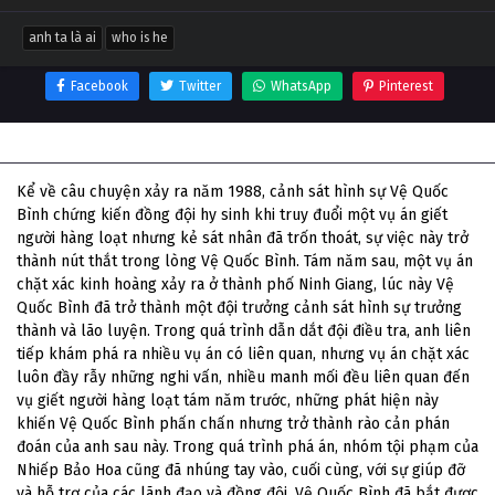
anh ta là ai
who is he
Facebook
Twitter
WhatsApp
Pinterest
Thông tin phim Anh Ta Là Ai
Kể về câu chuyện xảy ra năm 1988, cảnh sát hình sự Vệ Quốc
Bình chứng kiến ​​đồng đội hy sinh khi truy đuổi một vụ án giết
người hàng loạt nhưng kẻ sát nhân đã trốn thoát, sự việc này trở
thành nút thắt trong lòng Vệ Quốc Bình. Tám năm sau, một vụ án
chặt xác kinh hoàng xảy ra ở thành phố Ninh Giang, lúc này Vệ
Quốc Bình đã trở thành một đội trưởng cảnh sát hình sự trưởng
thành và lão luyện. Trong quá trình dẫn dắt đội điều tra, anh liên
tiếp khám phá ra nhiều vụ án có liên quan, nhưng vụ án chặt xác
luôn đầy rẫy những nghi vấn, nhiều manh mối đều liên quan đến
vụ giết người hàng loạt tám năm trước, những phát hiện này
khiến Vệ Quốc Bình phấn chấn nhưng trở thành rào cản phán
đoán của anh sau này. Trong quá trình phá án, nhóm tội phạm của
Nhiếp Bảo Hoa cũng đã nhúng tay vào, cuối cùng, với sự giúp đỡ
và hỗ trợ của các lãnh đạo và đồng đội, Vệ Quốc Bình đã bắt được