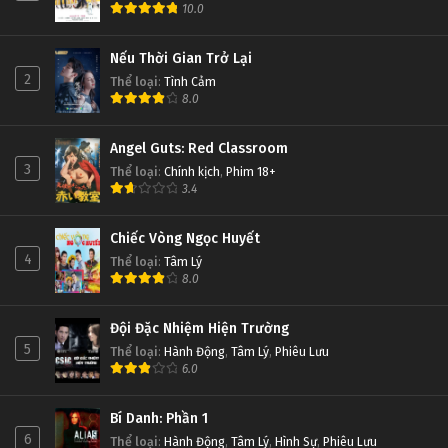
10.0
Nếu Thời Gian Trở Lại
2
Thể loại
:
Tình Cảm
8.0
Angel Guts: Red Classroom
3
Thể loại
:
Chính kịch
,
Phim 18+
3.4
Chiếc Vòng Ngọc Huyết
4
Thể loại
:
Tâm Lý
8.0
Đội Đặc Nhiệm Hiện Trường
5
Thể loại
:
Hành Động
,
Tâm Lý
,
Phiêu Lưu
6.0
Bí Danh: Phần 1
6
Thể loại
:
Hành Động
,
Tâm Lý
,
Hình Sự
,
Phiêu Lưu