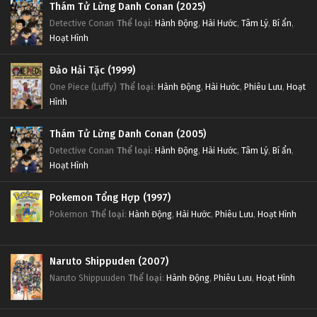
Thám Tử Lừng Danh Conan (2025)
Detective Conan
Thể loại
:
Hành Động
,
Hài Hước
,
Tâm Lý
,
Bí ẩn
,
Hoạt Hình
Đảo Hải Tặc (1999)
One Piece (Luffy)
Thể loại
:
Hành Động
,
Hài Hước
,
Phiêu Lưu
,
Hoạt
Hình
Thám Tử Lừng Danh Conan (2005)
Detective Conan
Thể loại
:
Hành Động
,
Hài Hước
,
Tâm Lý
,
Bí ẩn
,
Hoạt Hình
Pokemon Tổng Hợp (1997)
Pokemon
Thể loại
:
Hành Động
,
Hài Hước
,
Phiêu Lưu
,
Hoạt Hình
Naruto Shippuden (2007)
Naruto Shippuuden
Thể loại
:
Hành Động
,
Phiêu Lưu
,
Hoạt Hình