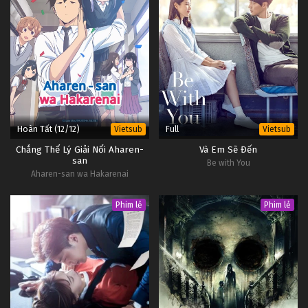
Hoàn Tất (12/12)
Full
Vietsub
Vietsub
Chẳng Thể Lý Giải Nổi Aharen-
Và Em Sẽ Đến
san
Be with You
Aharen-san wa Hakarenai
Phim lẻ
Phim lẻ