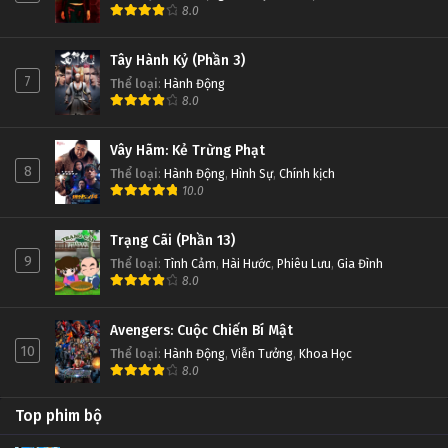
8.0
Tây Hành Kỷ (Phần 3)
7
Thể loại
:
Hành Động
8.0
Vây Hãm: Kẻ Trừng Phạt
8
Thể loại
:
Hành Động
,
Hình Sự
,
Chính kịch
10.0
Trạng Cãi (Phần 13)
9
Thể loại
:
Tình Cảm
,
Hài Hước
,
Phiêu Lưu
,
Gia Đình
8.0
Avengers: Cuộc Chiến Bí Mật
10
Thể loại
:
Hành Động
,
Viễn Tưởng
,
Khoa Học
8.0
Top phim bộ