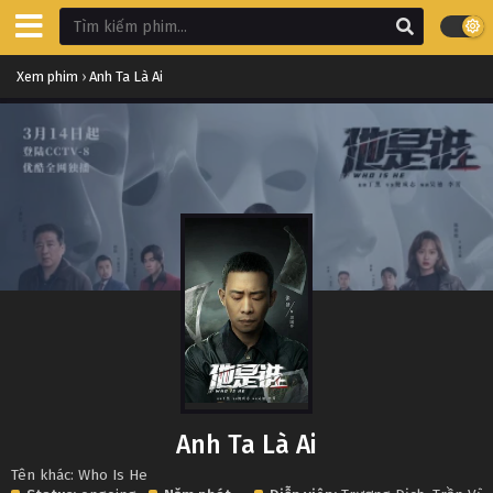
Xem phim
›
Anh Ta Là Ai
Anh Ta Là Ai
Tên khác: Who Is He