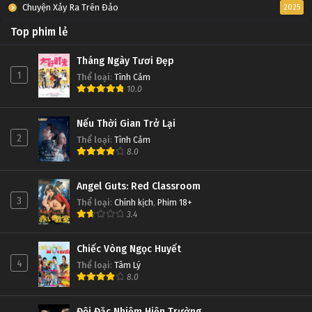
Chuyện Xảy Ra Trên Đảo
2025
Top phim lẻ
Tháng Ngày Tươi Đẹp
1
Thể loại
:
Tình Cảm
10.0
Nếu Thời Gian Trở Lại
2
Thể loại
:
Tình Cảm
8.0
Angel Guts: Red Classroom
3
Thể loại
:
Chính kịch
,
Phim 18+
3.4
Chiếc Vòng Ngọc Huyết
4
Thể loại
:
Tâm Lý
8.0
Đội Đặc Nhiệm Hiện Trường