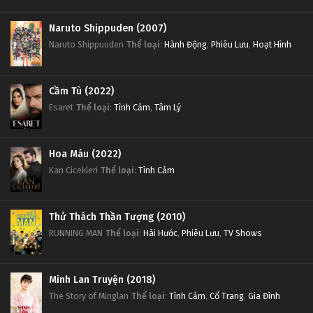
Naruto Shippuden (2007)
Naruto Shippuuden
Thể loại
:
Hành Động
,
Phiêu Lưu
,
Hoạt Hình
Cầm Tù (2022)
Esaret
Thể loại
:
Tình Cảm
,
Tâm Lý
Hoa Máu (2022)
Kan Cicekleri
Thể loại
:
Tình Cảm
Thử Thách Thần Tượng (2010)
RUNNING MAN
Thể loại
:
Hài Hước
,
Phiêu Lưu
,
TV Shows
Minh Lan Truyện (2018)
The Story of Minglan
Thể loại
:
Tình Cảm
,
Cổ Trang
,
Gia Đình