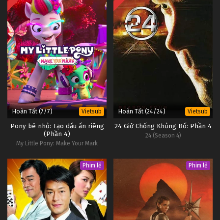
Hoàn Tất (7/7)
Hoàn Tất (24/24)
Vietsub
Vietsub
Pony bé nhỏ: Tạo dấu ấn riêng
24 Giờ Chống Khủng Bố: Phần 4
(Phần 4)
24 (Season 4)
My Little Pony: Make Your Mark
(Season 4)
Phim lẻ
Phim lẻ