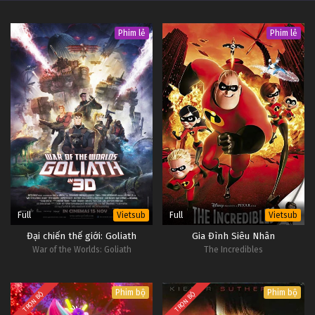
Phim lẻ
Phim lẻ
Full
Full
Vietsub
Vietsub
Đại chiến thế giới: Goliath
Gia Đình Siêu Nhân
War of the Worlds: Goliath
The Incredibles
Phim bộ
Phim bộ
TRỌN BỘ
TRỌN BỘ