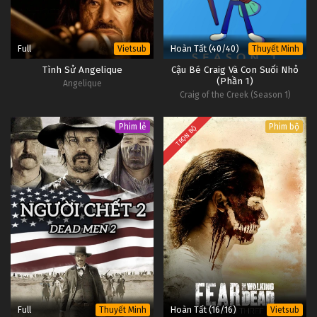
Full
Hoàn Tất (40/40)
Vietsub
Thuyết Minh
Tình Sử Angelique
Cậu Bé Craig Và Con Suối Nhỏ
(Phần 1)
Angelique
Craig of the Creek (Season 1)
Phim lẻ
Phim bộ
TRỌN BỘ
Full
Hoàn Tất (16/16)
Thuyết Minh
Vietsub