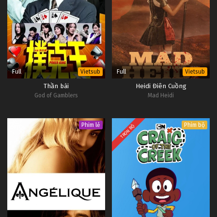
Full
Full
Vietsub
Vietsub
Thần bài
Heidi Điên Cuồng
God of Gamblers
Mad Heidi
Phim lẻ
Phim bộ
TRỌN BỘ