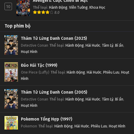
Avengers: Cuộc Chiến Bí Mật
10
Thể loại
:
Hành Động
,
Viễn Tưởng
,
Khoa Học
8.0
Top phim bộ
Thám Tử Lừng Danh Conan (2025)
Detective Conan
Thể loại
:
Hành Động
,
Hài Hước
,
Tâm Lý
,
Bí ẩn
,
Hoạt Hình
Đảo Hải Tặc (1999)
One Piece (Luffy)
Thể loại
:
Hành Động
,
Hài Hước
,
Phiêu Lưu
,
Hoạt
Hình
Thám Tử Lừng Danh Conan (2005)
Detective Conan
Thể loại
:
Hành Động
,
Hài Hước
,
Tâm Lý
,
Bí ẩn
,
Hoạt Hình
Pokemon Tổng Hợp (1997)
Pokemon
Thể loại
:
Hành Động
,
Hài Hước
,
Phiêu Lưu
,
Hoạt Hình