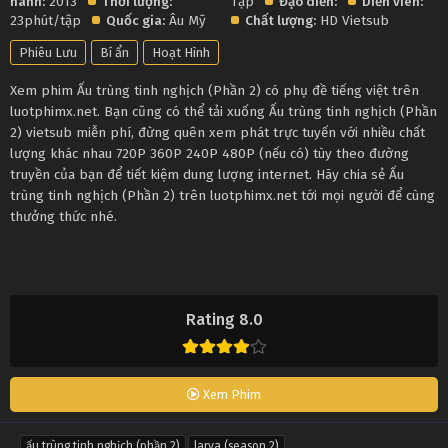
hành:
2013
Thời lượng:
Tập
Đạo diễn:
Diễn viên:
23phút/tập
Quốc gia:
Âu Mỹ
Chất lượng:
HD Vietsub
Phiêu Lưu
Bí ẩn
Hoạt Hình
Xem phim Ấu trùng tinh nghịch (Phần 2) có phụ đề tiếng việt trên
luotphimx.net. Bạn cũng có thể tải xuống Ấu trùng tinh nghịch (Phần
2) vietsub miễn phí, đừng quên xem phát trực tuyến với nhiều chất
lượng khác nhau 720P 360P 240P 480P (nếu có) tùy theo đường
truyền của bạn để tiết kiệm dung lượng internet. Hãy chia sẻ Ấu
trùng tinh nghịch (Phần 2) trên luotphimx.net tới mọi người để cùng
thưởng thức nhé.
Rating 8.0
Xem Phim
ấu trùng tinh nghịch (phần 2)
larva (season 2)