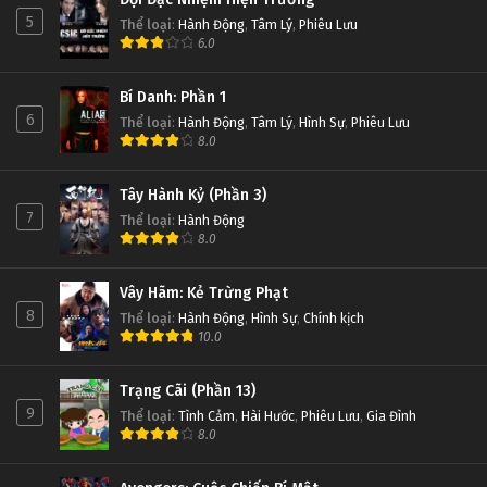
5
Thể loại
:
Hành Động
,
Tâm Lý
,
Phiêu Lưu
6.0
Bí Danh: Phần 1
6
Thể loại
:
Hành Động
,
Tâm Lý
,
Hình Sự
,
Phiêu Lưu
8.0
Tây Hành Kỷ (Phần 3)
7
Thể loại
:
Hành Động
8.0
Vây Hãm: Kẻ Trừng Phạt
8
Thể loại
:
Hành Động
,
Hình Sự
,
Chính kịch
10.0
Trạng Cãi (Phần 13)
9
Thể loại
:
Tình Cảm
,
Hài Hước
,
Phiêu Lưu
,
Gia Đình
8.0