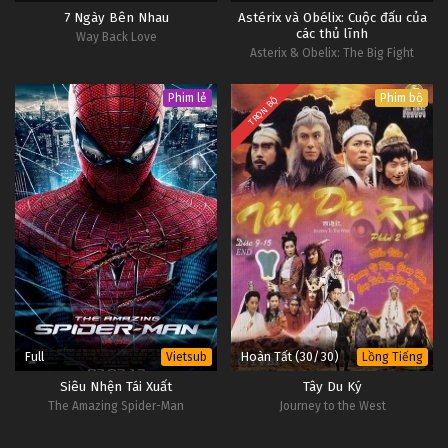
7 Ngày Bên Nhau
Astérix và Obélix: Cuộc đấu của
các thủ lĩnh
Way Back Love
Asterix & Obelix: The Big Fight
Phim lẻ
Phim bộ
TRỌN BỘ
Full
Hoàn Tất (30/30)
Vietsub
Lồng Tiếng
Siêu Nhện Tái Xuất
Tây Du Ký
The Amazing Spider-Man
Journey to the West