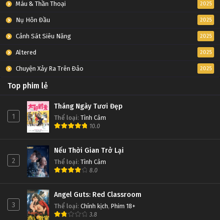
Máu & Thần Thoại
2025
Nụ Hôn Đầu
2025
Cảnh Sát Siêu Năng
2025
Altered
2025
Chuyện Xảy Ra Trên Đảo
2025
Top phim lẻ
Tháng Ngày Tươi Đẹp
1
Thể loại
:
Tình Cảm
10.0
Nếu Thời Gian Trở Lại
2
Thể loại
:
Tình Cảm
8.0
Angel Guts: Red Classroom
3
Thể loại
:
Chính kịch
,
Phim 18+
3.8