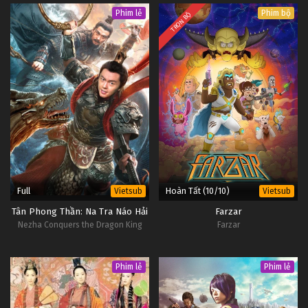
Phim lẻ
Phim bộ
TRỌN BỘ
Full
Hoàn Tất (10/10)
Vietsub
Vietsub
Tân Phong Thần: Na Tra Náo Hải
Farzar
Nezha Conquers the Dragon King
Farzar
Phim lẻ
Phim lẻ