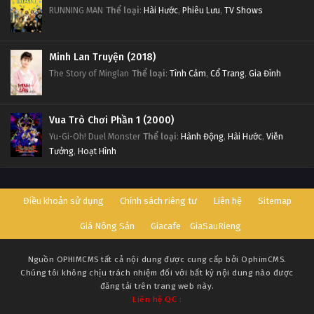
RUNNING MAN
Thể loại
:
Hài Hước
,
Phiêu Lưu
,
TV Shows
Minh Lan Truyện (2018)
The Story of Minglan
Thể loại
:
Tình Cảm
,
Cổ Trang
,
Gia Đình
Vua Trò Chơi Phần 1 (2000)
Yu-Gi-Oh! Duel Monster
Thể loại
:
Hành Động
,
Hài Hước
,
Viễn
Tưởng
,
Hoạt Hình
Điều khoản sử dụng
Chính sách riêng tư
Liên hệ
Sitemap
Giá Nông Sản
Giacafe
GiaSauRieng
Nguồn
OPHIMCMS
tất cả nội dung được cung cấp bởi OphimCMS.
Chúng tôi không chịu trách nhiệm đối với bất kỳ nội dung nào được
đăng tải trên trang web này.
Liên hệ QC :