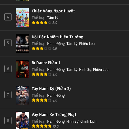
Chiếc Vòng Ngọc Huyết
4
Thể loại
:
Tâm Lý
8.0
Đội Đặc Nhiệm Hiện Trường
5
Thể loại
:
Hành Động
,
Tâm Lý
,
Phiêu Lưu
6.0
Bí Danh: Phần 1
6
Thể loại
:
Hành Động
,
Tâm Lý
,
Hình Sự
,
Phiêu Lưu
8.0
Tây Hành Kỷ (Phần 3)
7
Thể loại
:
Hành Động
8.0
Vây Hãm: Kẻ Trừng Phạt
8
Thể loại
:
Hành Động
,
Hình Sự
,
Chính kịch
10.0