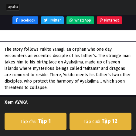
ayaka
Facebook
Twitter
WhatsApp
Pinterest
Thông tin phim AYAKA
The story follows Yukito Yanagi, an orphan who one day
encounters an eccentric disciple of his father's. The strange man
takes him to his birthplace on Ayakajima, made up of seven
islands where mysterious beings called "Mitama" and dragons
are rumored to reside. There, Yukito meets his father's two other
disciples, who protect the harmony of Ayakajima… which soon
threatens to collapse.
Xem AYAKA
Tập 1
Tập 12
Tập đầu
Tập cuối