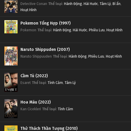
Detective Conan
Thể loại
:
Hành Động
,
Hài Hước
,
Tâm Lý
,
Bí ẩn
,
Hoạt Hình
Pokemon Tổng Hợp (1997)
Pokemon
Thể loại
:
Hành Động
,
Hài Hước
,
Phiêu Lưu
,
Hoạt Hình
Naruto Shippuden (2007)
Naruto Shippuuden
Thể loại
:
Hành Động
,
Phiêu Lưu
,
Hoạt Hình
Cầm Tù (2022)
Esaret
Thể loại
:
Tình Cảm
,
Tâm Lý
Hoa Máu (2022)
Kan Cicekleri
Thể loại
:
Tình Cảm
Thử Thách Thần Tượng (2010)