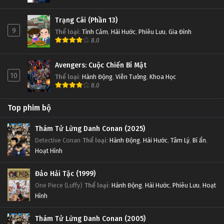
Trạng Cãi (Phần 13)
9
Thể loại
:
Tình Cảm
,
Hài Hước
,
Phiêu Lưu
,
Gia Đình
8.0
Avengers: Cuộc Chiến Bí Mật
10
Thể loại
:
Hành Động
,
Viễn Tưởng
,
Khoa Học
8.0
Top phim bộ
Thám Tử Lừng Danh Conan (2025)
Detective Conan
Thể loại
:
Hành Động
,
Hài Hước
,
Tâm Lý
,
Bí ẩn
,
Hoạt Hình
Đảo Hải Tặc (1999)
One Piece (Luffy)
Thể loại
:
Hành Động
,
Hài Hước
,
Phiêu Lưu
,
Hoạt
Hình
Thám Tử Lừng Danh Conan (2005)