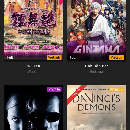
Full
Full
Vietsub
Vietsub
Wu Yen
Linh Hồn Bạc
Wu Yen
Gintama
Phim lẻ
Phim bộ
TRỌN BỘ