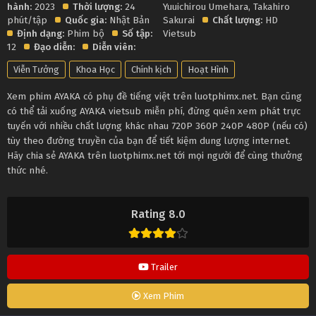
hành:
2023
Thời lượng:
24
Yuuichirou Umehara
,
Takahiro
phút/tập
Quốc gia:
Nhật Bản
Sakurai
Chất lượng:
HD
Định dạng:
Phim bộ
Số tập:
Vietsub
12
Đạo diễn:
Diễn viên:
Viễn Tưởng
Khoa Học
Chính kịch
Hoạt Hình
Xem phim AYAKA có phụ đề tiếng việt trên luotphimx.net. Bạn cũng
có thể tải xuống AYAKA vietsub miễn phí, đừng quên xem phát trực
tuyến với nhiều chất lượng khác nhau 720P 360P 240P 480P (nếu có)
tùy theo đường truyền của bạn để tiết kiệm dung lượng internet.
Hãy chia sẻ AYAKA trên luotphimx.net tới mọi người để cùng thưởng
thức nhé.
Rating 8.0
Trailer
Xem Phim