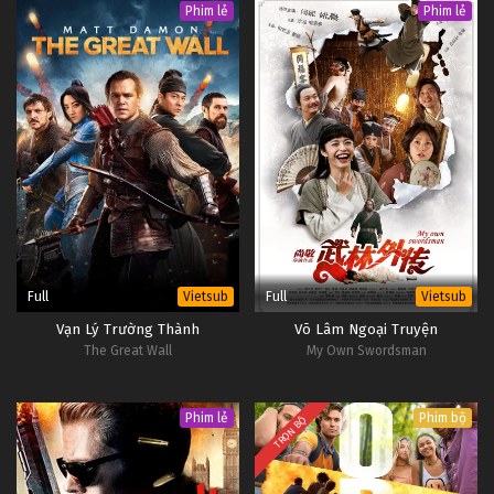
Phim lẻ
Phim lẻ
Full
Full
Vietsub
Vietsub
Vạn Lý Trường Thành
Võ Lâm Ngoại Truyện
The Great Wall
My Own Swordsman
Phim lẻ
Phim bộ
TRỌN BỘ