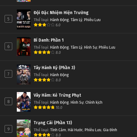
Đội Đặc Nhiệm Hiện Trường
5
Thể loại
:
Hành Động
,
Tâm Lý
,
Phiêu Lưu
6.0
Bí Danh: Phần 1
6
Thể loại
:
Hành Động
,
Tâm Lý
,
Hình Sự
,
Phiêu Lưu
8.0
Tây Hành Kỷ (Phần 3)
7
Thể loại
:
Hành Động
8.0
Vây Hãm: Kẻ Trừng Phạt
8
Thể loại
:
Hành Động
,
Hình Sự
,
Chính kịch
10.0
Trạng Cãi (Phần 13)
9
Thể loại
:
Tình Cảm
,
Hài Hước
,
Phiêu Lưu
,
Gia Đình
8.0