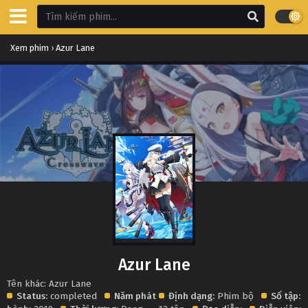
Xem phim
›
Azur Lane
Azur Lane
Tên khác: Azur Lane
Status:
completed
Năm phát
Định dạng:
Phim bộ
Số tập: