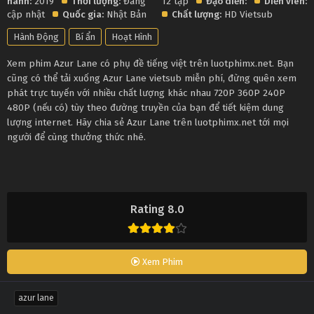
hành:
2019
Thời lượng:
Đang
12 tập
Đạo diễn:
Diễn viên:
cập nhật
Quốc gia:
Nhật Bản
Chất lượng:
HD Vietsub
Hành Động
Bí ẩn
Hoạt Hình
Xem phim Azur Lane có phụ đề tiếng việt trên luotphimx.net. Bạn
cũng có thể tải xuống Azur Lane vietsub miễn phí, đừng quên xem
phát trực tuyến với nhiều chất lượng khác nhau 720P 360P 240P
480P (nếu có) tùy theo đường truyền của bạn để tiết kiệm dung
lượng internet. Hãy chia sẻ Azur Lane trên luotphimx.net tới mọi
người để cùng thưởng thức nhé.
Rating 8.0
Xem Phim
azur lane