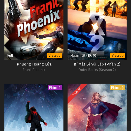
Full
Hoàn Tất (10/10)
Vietsub
Vietsub
Phượng Hoàng Lửa
Bí Mật Bị Vùi Lấp (Phần 2)
Frank Phoenix
Outer Banks (Season 2)
Phim lẻ
Phim bộ
TRỌN BỘ