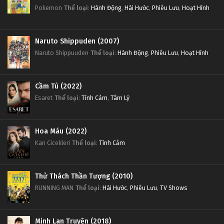
Pokemon
Thể loại
:
Hành Động
,
Hài Hước
,
Phiêu Lưu
,
Hoạt Hình
Naruto Shippuden (2007)
Naruto Shippuuden
Thể loại
:
Hành Động
,
Phiêu Lưu
,
Hoạt Hình
Cầm Tù (2022)
Esaret
Thể loại
:
Tình Cảm
,
Tâm Lý
Hoa Máu (2022)
Kan Cicekleri
Thể loại
:
Tình Cảm
Thử Thách Thần Tượng (2010)
RUNNING MAN
Thể loại
:
Hài Hước
,
Phiêu Lưu
,
TV Shows
Minh Lan Truyện (2018)