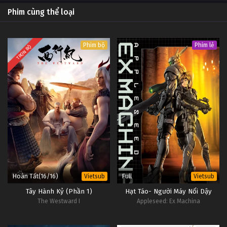
#1
Phim cùng thể loại
2
Azur Lane Tập 2
Vietsub
#1
Phim bộ
Phim lẻ
TRỌN BỘ
1
Azur Lane Tập 1
Vietsub
#1
Hoàn Tất(16/16)
Full
Vietsub
Vietsub
Tây Hành Kỷ (Phần 1)
Hạt Táo- Người Máy Nổi Dậy
The Westward I
Appleseed: Ex Machina