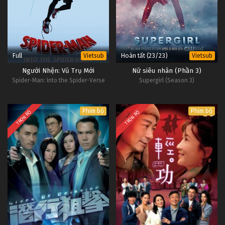
Full
Hoàn tất (23/23)
Vietsub
Vietsub
Người Nhện: Vũ Trụ Mới
Nữ siêu nhân (Phần 3)
Spider-Man: Into the Spider-Verse
Supergirl (Season 3)
Phim bộ
Phim bộ
TRỌN BỘ
TRỌN BỘ