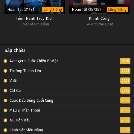
Hoàn Tất (31/31)
Hoàn Tất (25/25)
Lồng Tiếng
Lồng Tiếng
Tiềm Hành Truy Kích
Khinh Công
Lives of Omission
Go with the Float
Sắp chiếu
Avengers: Cuộc Chiến Bí Mật
2026
Trưởng Thành Lên
2025
Vuốt
2025
Cắt Cân
2025
Cuộc Đấu Súng Cuối Cùng
2025
Máu & Thần Thoại
2025
Nụ Hôn Đầu
2025
Cảnh Sát Siêu Năng
2025