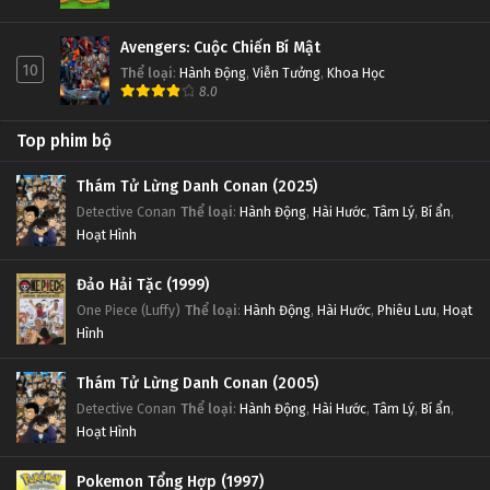
Avengers: Cuộc Chiến Bí Mật
10
Thể loại
:
Hành Động
,
Viễn Tưởng
,
Khoa Học
8.0
Top phim bộ
Thám Tử Lừng Danh Conan (2025)
Detective Conan
Thể loại
:
Hành Động
,
Hài Hước
,
Tâm Lý
,
Bí ẩn
,
Hoạt Hình
Đảo Hải Tặc (1999)
One Piece (Luffy)
Thể loại
:
Hành Động
,
Hài Hước
,
Phiêu Lưu
,
Hoạt
Hình
Thám Tử Lừng Danh Conan (2005)
Detective Conan
Thể loại
:
Hành Động
,
Hài Hước
,
Tâm Lý
,
Bí ẩn
,
Hoạt Hình
Pokemon Tổng Hợp (1997)