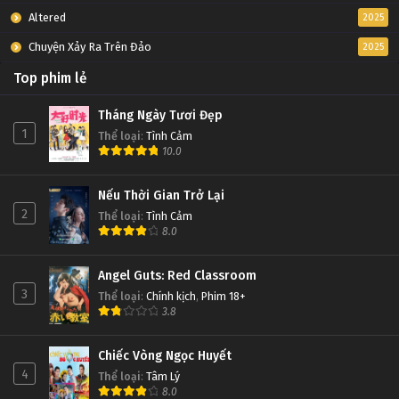
Altered
2025
Chuyện Xảy Ra Trên Đảo
2025
Top phim lẻ
Tháng Ngày Tươi Đẹp
1
Thể loại
:
Tình Cảm
10.0
Nếu Thời Gian Trở Lại
2
Thể loại
:
Tình Cảm
8.0
Angel Guts: Red Classroom
3
Thể loại
:
Chính kịch
,
Phim 18+
3.8
Chiếc Vòng Ngọc Huyết
4
Thể loại
:
Tâm Lý
8.0