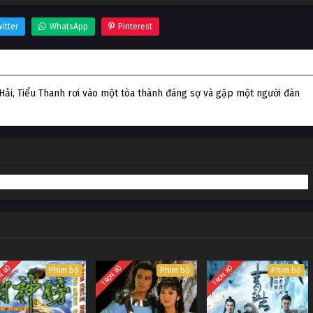
itter
WhatsApp
Pinterest
Hải, Tiểu Thanh rơi vào một tòa thành đáng sợ và gặp một người đàn
N BỘ
TRỌN BỘ
TRỌN BỘ
Phim bộ
Phim bộ
Phim bộ