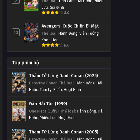
9
Thể loại
:
Tình Cảm
,
Hài Hước
,
Phiêu
Lưu
,
Gia Đình
8.0
Avengers: Cuộc Chiến Bí Mật
10
Thể loại
:
Hành Động
,
Viễn Tưởng
,
Khoa Học
8.0
Top phim bộ
Thám Tử Lừng Danh Conan (2025)
Detective Conan
Thể loại
:
Hành Động
,
Hài
Hước
,
Tâm Lý
,
Bí ẩn
,
Hoạt Hình
Đảo Hải Tặc (1999)
One Piece (Luffy)
Thể loại
:
Hành Động
,
Hài
Hước
,
Phiêu Lưu
,
Hoạt Hình
Thám Tử Lừng Danh Conan (2005)
Detective Conan
Thể loại
:
Hành Động
,
Hài