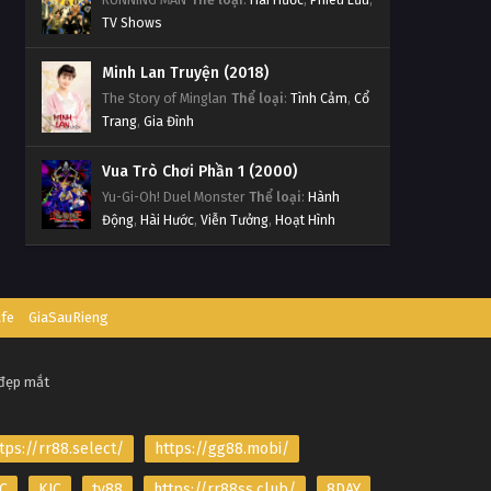
TV Shows
Minh Lan Truyện (2018)
The Story of Minglan
Thể loại
:
Tình Cảm
,
Cổ
Trang
,
Gia Đình
Vua Trò Chơi Phần 1 (2000)
Yu-Gi-Oh! Duel Monster
Thể loại
:
Hành
Động
,
Hài Hước
,
Viễn Tưởng
,
Hoạt Hình
afe
GiaSauRieng
 đẹp mắt
tps://rr88.select/
https://gg88.mobi/
C
KJC
tv88
https://rr88ss.club/
8DAY