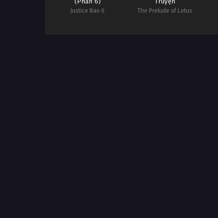
(Phần 6)
Truyện
Justice Bao 6
The Prelude of Lotus
Lantern