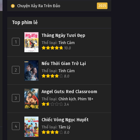
Chuyện Xảy Ra Trên Đảo
2025
Top phim lẻ
Tháng Ngày Tươi Đẹp
1
Thể loại
:
Tình Cảm
10.0
Nếu Thời Gian Trở Lại
2
Thể loại
:
Tình Cảm
8.0
Angel Guts: Red Classroom
3
Thể loại
:
Chính kịch
,
Phim 18+
3.4
Chiếc Vòng Ngọc Huyết
4
Thể loại
:
Tâm Lý
8.0