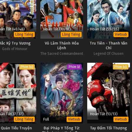
àn Tất (40/40)
Hoàn Tất (10/10)
Hoàn Tất (55/55)
Lồng Tiếng
Lồng Tiếng
Vietsub
Đắc Kỷ Trụ Vương
Võ Lâm Thánh Hỏa
Tru Tiên - Thanh Vân
Lệnh
Chí
Gods of Honour
The Sacred Commandment
Legend Of Chusen
N BỘ
TRỌN BỘ
Phim bộ
Phim lẻ
Phim bộ
àn Tất(37/37)
Hoàn Tất (13/13)
Full
Lồng Tiếng
Vietsub
Vietsub
 Quán Tiếu Truyện
Đại Pháp Y Tống Từ:
Tay Đấm Tối Thượng