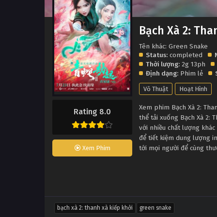
Bạch Xà 2: Tha
Tên khác: Green Snake
Status:
completed
Thời lượng:
2g 13ph
Định dạng:
Phim lẻ
Võ Thuật
Hoạt Hình
Xem phim Bạch Xà 2: Thanh
Rating 8.0
thể tải xuống Bạch Xà 2: 
với nhiều chất lượng khá
để tiết kiệm dung lượng i
tới mọi người để cùng th
Xem Phim
bạch xà 2: thanh xà kiếp khởi
green snake