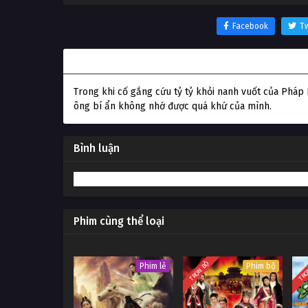
Facebook
Tw
Thông tin phim Bạch Xà 2: Thanh Xà kiếp khởi
Trong khi cố gắng cứu tỷ tỷ khỏi nanh vuốt của Pháp 
ông bí ẩn không nhớ được quá khứ của mình.
Bình luận
Phim cùng thể loại
TRỌN BỘ
TRỌ
Phim lẻ
Phim bộ