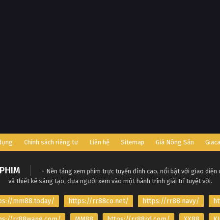
 dụng
Chính sách riêng tư
Liên hệ
Sitemap
Giá Nông Sản
Giac
PHIM
- Nền tảng xem phim trực tuyến đỉnh cao, nổi bật với giao diện
và thiết kế sáng tạo, đưa người xem vào một hành trình giải trí tuyệt vời.
ps://mm88.today/
https://rr88co.net/
https://rr88.navy/
ht
ps://rr88wang.com/
MM88
https://rr88rd.com/
XX88
KJ