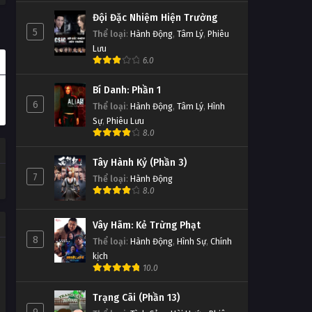
Đội Đặc Nhiệm Hiện Trường
5
Thể loại
:
Hành Động
,
Tâm Lý
,
Phiêu
Lưu
6.0
Bí Danh: Phần 1
6
Thể loại
:
Hành Động
,
Tâm Lý
,
Hình
Sự
,
Phiêu Lưu
8.0
Tây Hành Kỷ (Phần 3)
7
Thể loại
:
Hành Động
8.0
Vây Hãm: Kẻ Trừng Phạt
8
Thể loại
:
Hành Động
,
Hình Sự
,
Chính
kịch
10.0
Trạng Cãi (Phần 13)