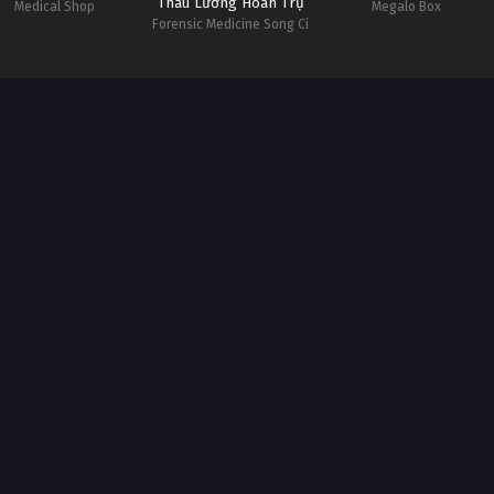
Thâu Lương Hoán Trụ
Medical Shop
Megalo Box
Forensic Medicine Song Ci