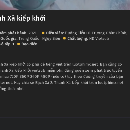
nh Xà kiếp khởi
Năm phát hành:
2021
Diễn viên:
Đường Tiểu Hi
,
Trương Phúc Chính
,
Quốc gia:
Trung Quốc
Ngụy Siêu
Chất lượng:
HD Vietsub
Số tập:
1
Đạo diễn:
 Xà kiếp khởi có phụ đề tiếng việt trên luotphimx.net. Bạn cũng có
Thanh Xà kiếp khởi vietsub miễn phí, đừng quên xem phát trực tuyến
c nhau 720P 360P 240P 480P (nếu có) tùy theo đường truyền của bạn
nternet. Hãy chia sẻ Bạch Xà 2: Thanh Xà kiếp khởi trên luotphimx.net
ưởng thức nhé.