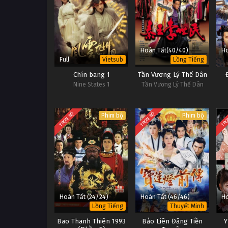
Hoàn Tất(40/40)
Ho
Full
Vietsub
Lồng Tiếng
Chín bang 1
Tần Vương Lý Thế Dân
Nine States 1
Tần Vương Lý Thế Dân
TRỌN BỘ
TRỌN BỘ
TRỌ
Phim bộ
Phim bộ
Hoàn Tất (24/24)
Hoàn Tất (46/46)
Ho
Lồng Tiếng
Thuyết Minh
Bao Thanh Thiên 1993
Bảo Liên Đăng Tiền
Y