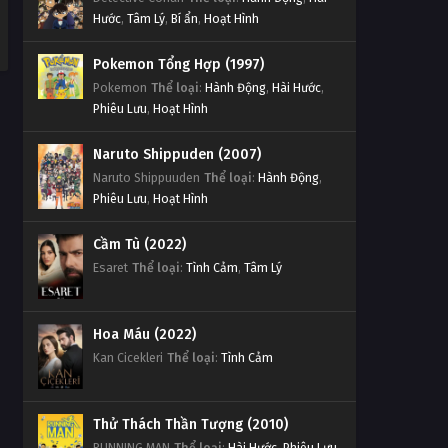
Hước
,
Tâm Lý
,
Bí ẩn
,
Hoạt Hình
Pokemon Tổng Hợp (1997)
Pokemon
Thể loại
:
Hành Động
,
Hài Hước
,
Phiêu Lưu
,
Hoạt Hình
Naruto Shippuden (2007)
Naruto Shippuuden
Thể loại
:
Hành Động
,
Phiêu Lưu
,
Hoạt Hình
Cầm Tù (2022)
Esaret
Thể loại
:
Tình Cảm
,
Tâm Lý
Hoa Máu (2022)
Kan Cicekleri
Thể loại
:
Tình Cảm
Thử Thách Thần Tượng (2010)
RUNNING MAN
Thể loại
:
Hài Hước
,
Phiêu Lưu
,