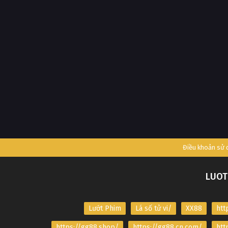
Điều khoản sử
LUOT
Lướt Phim
Lá số tử vi/
XX88
htt
https://gg88.shop/
https://gg88.cn.com/
htt