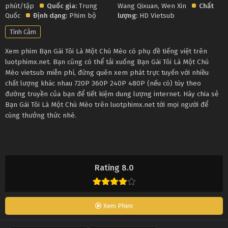
phút/tập
Quốc gia:
Trung
Wang Qixuan
,
Wen Xin
Chất
Quốc
Định dạng:
Phim bộ
lượng:
HD Vietsub
Tình Cảm
Xem phim Bạn Gái Tôi Là Một Chú Mèo có phụ đề tiếng việt trên
luotphimx.net. Bạn cũng có thể tải xuống Bạn Gái Tôi Là Một Chú
Mèo vietsub miễn phí, đừng quên xem phát trực tuyến với nhiều
chất lượng khác nhau 720P 360P 240P 480P (nếu có) tùy theo
đường truyền của bạn để tiết kiệm dung lượng internet. Hãy chia sẻ
Bạn Gái Tôi Là Một Chú Mèo trên luotphimx.net tới mọi người để
cùng thưởng thức nhé.
Rating 8.0
Xem Phim