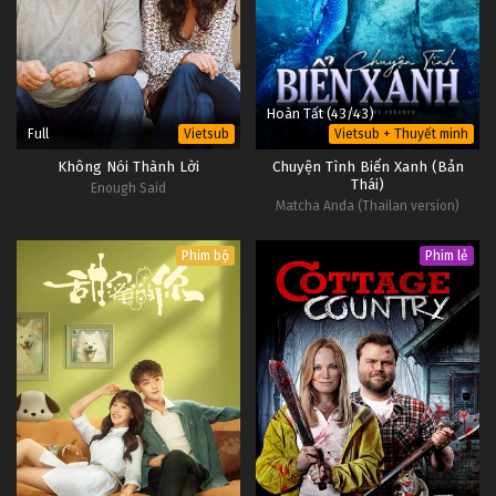
Hoàn Tất (43/43)
Full
Vietsub
Vietsub + Thuyết minh
Không Nói Thành Lời
Chuyện Tình Biển Xanh (Bản
Thái)
Enough Said
Matcha Anda (Thailan version)
Phim bộ
Phim lẻ