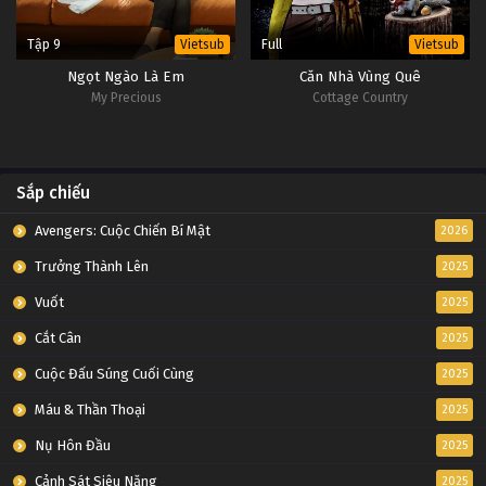
Tập 9
Full
Vietsub
Vietsub
Ngọt Ngào Là Em
Căn Nhà Vùng Quê
My Precious
Cottage Country
Sắp chiếu
Avengers: Cuộc Chiến Bí Mật
2026
Trưởng Thành Lên
2025
Vuốt
2025
Cắt Cân
2025
Cuộc Đấu Súng Cuối Cùng
2025
Máu & Thần Thoại
2025
Nụ Hôn Đầu
2025
Cảnh Sát Siêu Năng
2025