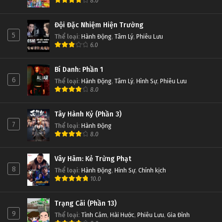
8.0
Đội Đặc Nhiệm Hiện Trường
5
Thể loại
:
Hành Động
,
Tâm Lý
,
Phiêu Lưu
6.0
Bí Danh: Phần 1
6
Thể loại
:
Hành Động
,
Tâm Lý
,
Hình Sự
,
Phiêu Lưu
8.0
Tây Hành Kỷ (Phần 3)
7
Thể loại
:
Hành Động
8.0
Vây Hãm: Kẻ Trừng Phạt
8
Thể loại
:
Hành Động
,
Hình Sự
,
Chính kịch
10.0
Trạng Cãi (Phần 13)
9
Thể loại
:
Tình Cảm
,
Hài Hước
,
Phiêu Lưu
,
Gia Đình