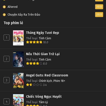
Altered
2025
Chuyện Xảy Ra Trên Đảo
2025
Top phim lẻ
Tháng Ngày Tươi Đẹp
1
Thể loại
:
Tình Cảm
10.0
Nếu Thời Gian Trở Lại
2
Thể loại
:
Tình Cảm
8.0
Angel Guts: Red Classroom
3
Thể loại
:
Chính kịch
,
Phim 18+
3.4
Chiếc Vòng Ngọc Huyết
4
Thể loại
:
Tâm Lý