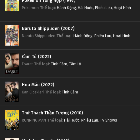
Pokemon Tổng Hợp (1997)
Pokemon
Thể loại
:
Hành Động
,
Hài Hước
,
Phiêu Lưu
,
Hoạt Hình
Naruto Shippuden (2007)
Naruto Shippuuden
Thể loại
:
Hành Động
,
Phiêu Lưu
,
Hoạt Hình
Cầm Tù (2022)
Esaret
Thể loại
:
Tình Cảm
,
Tâm Lý
Hoa Máu (2022)
Kan Cicekleri
Thể loại
:
Tình Cảm
Thử Thách Thần Tượng (2010)
RUNNING MAN
Thể loại
:
Hài Hước
,
Phiêu Lưu
,
TV Shows