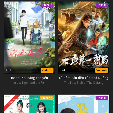
Phim lẻ
Phim lẻ
Full
Full
Vietsub
Vietsub
Josee: Khi nàng thơ yêu
Cú đâm đầu tiên của nhà Đường
Josee, Tiger and the Fish
The First Stab of The Datang
Phim bộ
Phim lẻ
TRỌN BỘ