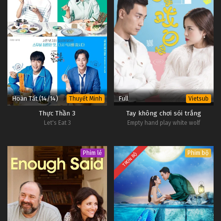
Hoàn Tất (14/14)
Full
Thuyết Minh
Vietsub
Thực Thần 3
Tay không chơi sói trắng
Let's Eat 3
Empty hand play white wolf
Phim lẻ
Phim bộ
TRỌN BỘ