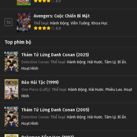
8.0
Avengers: Cuộc Chiến Bí Mật
10
Thể loại
:
Hành Động
,
Viễn Tưởng
,
Khoa Học
8.0
Top phim bộ
Thám Tử Lừng Danh Conan (2025)
Detective Conan
Thể loại
:
Hành Động
,
Hài Hước
,
Tâm Lý
,
Bí ẩn
,
Hoạt Hình
Đảo Hải Tặc (1999)
One Piece (Luffy)
Thể loại
:
Hành Động
,
Hài Hước
,
Phiêu Lưu
,
Hoạt
Hình
Thám Tử Lừng Danh Conan (2005)
Detective Conan
Thể loại
:
Hành Động
,
Hài Hước
,
Tâm Lý
,
Bí ẩn
,
Hoạt Hình