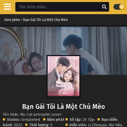
Xem phim
›
Bạn Gái Tôi Là Một Chú Mèo
Bạn Gái Tôi Là Một Chú Mèo
Tên khác: My Cat-astrophic Lover
Status:
completed
Năm phát
Số tập:
25 Tập
Đạo diễn:
hành:
2022
Thời lượng:
3
Diễn viên:
Li Zhuoyao
,
Wu Yalu
,