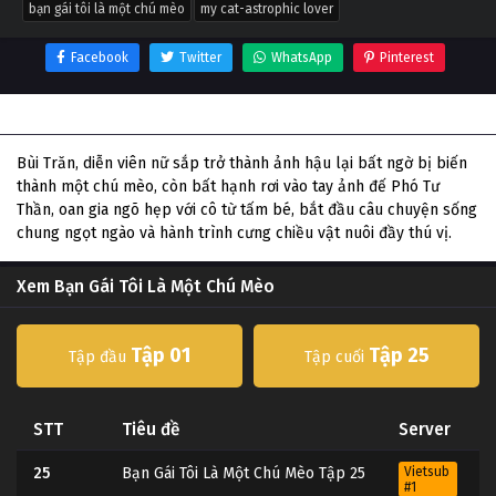
bạn gái tôi là một chú mèo
my cat-astrophic lover
Facebook
Twitter
WhatsApp
Pinterest
Thông tin phim Bạn Gái Tôi Là Một Chú Mèo
Bùi Trăn, diễn viên nữ sắp trở thành ảnh hậu lại bất ngờ bị biến
thành một chú mèo, còn bất hạnh rơi vào tay ảnh đế Phó Tư
Thần, oan gia ngõ hẹp với cô từ tấm bé, bắt đầu câu chuyện sống
chung ngọt ngào và hành trình cưng chiều vật nuôi đầy thú vị.
Xem Bạn Gái Tôi Là Một Chú Mèo
Tập 01
Tập 25
Tập đầu
Tập cuối
STT
Tiêu đề
Server
25
Bạn Gái Tôi Là Một Chú Mèo Tập 25
Vietsub
#1