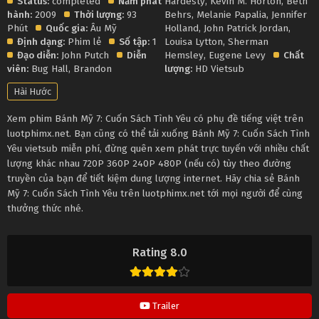
Status:
completed
Năm phát
Hardesty
,
Kevin M. Horton
,
Beth
hành:
2009
Thời lượng:
93
Behrs
,
Melanie Papalia
,
Jennifer
Phút
Quốc gia:
Âu Mỹ
Holland
,
John Patrick Jordan
,
Định dạng:
Phim lẻ
Số tập:
1
Louisa Lytton
,
Sherman
Đạo diễn:
John Putch
Diễn
Hemsley
,
Eugene Levy
Chất
viên:
Bug Hall
,
Brandon
lượng:
HD Vietsub
Hài Hước
Xem phim Bánh Mỹ 7: Cuốn Sách Tình Yêu có phụ đề tiếng việt trên
luotphimx.net. Bạn cũng có thể tải xuống Bánh Mỹ 7: Cuốn Sách Tình
Yêu vietsub miễn phí, đừng quên xem phát trực tuyến với nhiều chất
lượng khác nhau 720P 360P 240P 480P (nếu có) tùy theo đường
truyền của bạn để tiết kiệm dung lượng internet. Hãy chia sẻ Bánh
Mỹ 7: Cuốn Sách Tình Yêu trên luotphimx.net tới mọi người để cùng
thưởng thức nhé.
Rating 8.0
Trailer