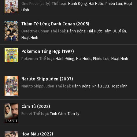
One Piece (Luffy)
Thể loại
:
Hành Động
,
Hài Hước
,
Phiêu Lưu
,
Hoạt
Hình
Thám Tử Lừng Danh Conan (2005)
Detective Conan
Thể loại
:
Hành Động
,
Hài Hước
,
Tâm Lý
,
Bí ẩn
,
Hoạt Hình
Pokemon Tổng Hợp (1997)
Pokemon
Thể loại
:
Hành Động
,
Hài Hước
,
Phiêu Lưu
,
Hoạt Hình
Naruto Shippuden (2007)
Naruto Shippuuden
Thể loại
:
Hành Động
,
Phiêu Lưu
,
Hoạt Hình
Cầm Tù (2022)
Esaret
Thể loại
:
Tình Cảm
,
Tâm Lý
Hoa Máu (2022)