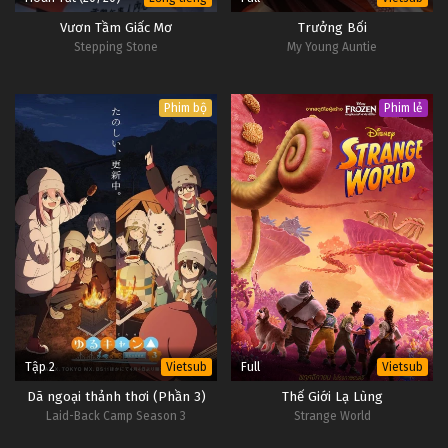
Vươn Tầm Giấc Mơ
Trưởng Bối
Stepping Stone
My Young Auntie
Phim bộ
Phim lẻ
Tập 2
Full
Vietsub
Vietsub
Dã ngoại thảnh thơi (Phần 3)
Thế Giới Lạ Lùng
Laid-Back Camp Season 3
Strange World