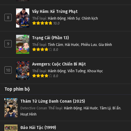
Vây Hãm: Kẻ Trừng Phạt
8
Thể loại
:
Hành Động
,
Hình Sự
,
Chính kịch
10.0
Trạng Cãi (Phần 13)
9
Thể loại
:
Tình Cảm
,
Hài Hước
,
Phiêu Lưu
,
Gia Đình
8.0
Avengers: Cuộc Chiến Bí Mật
10
Thể loại
:
Hành Động
,
Viễn Tưởng
,
Khoa Học
8.0
Top phim bộ
Thám Tử Lừng Danh Conan (2025)
Detective Conan
Thể loại
:
Hành Động
,
Hài Hước
,
Tâm Lý
,
Bí ẩn
,
Hoạt Hình
Đảo Hải Tặc (1999)