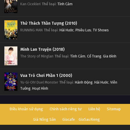
Kan Cicekleri
Thể loại
:
Tình Cảm
Thử Thách Thần Tượng (2010)
RUNNING MAN
Thể loại
:
Hài Hước
,
Phiêu Lưu
,
TV Shows
Minh Lan Truyện (2018)
The Story of Minglan
Thể loại
:
Tình Cảm
,
Cổ Trang
,
Gia Đình
Vua Trò Chơi Phần 1 (2000)
Yu-Gi-Oh! Duel Monster
Thể loại
:
Hành Động
,
Hài Hước
,
Viễn
Tưởng
,
Hoạt Hình
Điều khoản sử dụng
Chính sách riêng tư
Liên hệ
Sitemap
Giá Nông Sản
Giacafe
GiaSauRieng