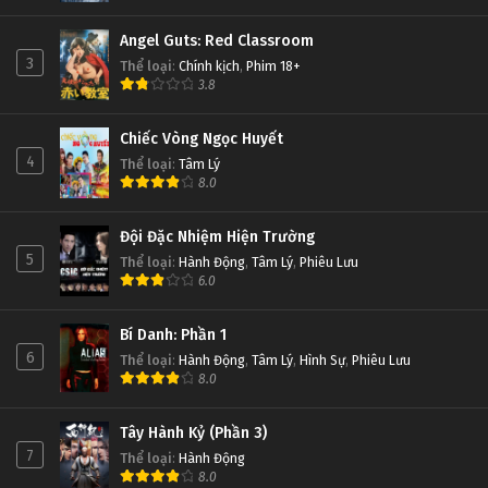
Angel Guts: Red Classroom
3
Thể loại
:
Chính kịch
,
Phim 18+
3.8
Chiếc Vòng Ngọc Huyết
4
Thể loại
:
Tâm Lý
8.0
Đội Đặc Nhiệm Hiện Trường
5
Thể loại
:
Hành Động
,
Tâm Lý
,
Phiêu Lưu
6.0
Bí Danh: Phần 1
6
Thể loại
:
Hành Động
,
Tâm Lý
,
Hình Sự
,
Phiêu Lưu
8.0
Tây Hành Kỷ (Phần 3)
7
Thể loại
:
Hành Động
8.0