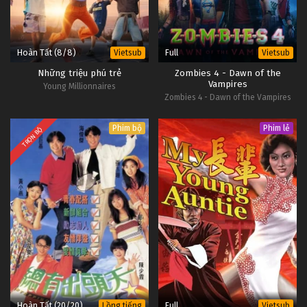
Hoàn Tất (8/8)
Full
Vietsub
Vietsub
Những triệu phú trẻ
Zombies 4 - Dawn of the
Vampires
Young Millionnaires
Zombies 4 - Dawn of the Vampires
Phim bộ
Phim lẻ
TRỌN BỘ
Hoàn Tất (20/20)
Full
Lồng tiếng
Vietsub