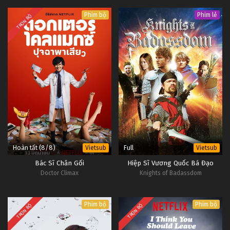
Phim bộ
Phim lẻ
TRỌN BỘ
Hoàn tất (8/8)
Full
Vietsub
Vietsub
Bác Sĩ Chăn Gối
Hiệp Sĩ Vương Quốc Bá Đạo
Doctor Climax
Knights of Badassdom
Phim bộ
Phim bộ
TRỌN BỘ
TRỌN BỘ