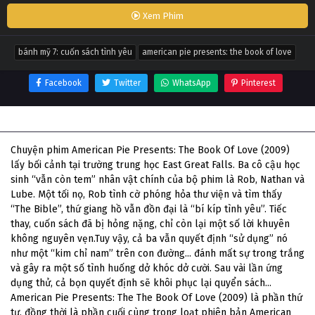
Xem Phim
bánh mỹ 7: cuốn sách tình yêu
american pie presents: the book of love
Facebook
Twitter
WhatsApp
Pinterest
Thông tin phim Bánh Mỹ 7: Cuốn Sách Tình Yêu
Chuyện phim American Pie Presents: The Book Of Love (2009)
lấy bối cảnh tại trường trung học East Great Falls. Ba cô cậu học
sinh “vẫn còn tem” nhân vật chính của bộ phim là Rob, Nathan và
Lube. Một tối nọ, Rob tình cờ phóng hỏa thư viện và tìm thấy
“The Bible”, thứ giang hồ vẫn đồn đại là “bí kíp tình yêu”. Tiếc
thay, cuốn sách đã bị hỏng nặng, chỉ còn lại một số lời khuyên
không nguyên vẹn.Tuy vậy, cả ba vẫn quyết định “sử dụng” nó
như một “kim chỉ nam” trên con đường... đánh mất sự trong trắng
và gây ra một số tình huống dở khóc dở cười. Sau vài lần ứng
dụng thử, cả bọn quyết định sẽ khôi phục lại quyển sách...
American Pie Presents: The The Book Of Love (2009) là phần thứ
tư, đồng thời là phần cuối cùng trong loạt phiên bản American