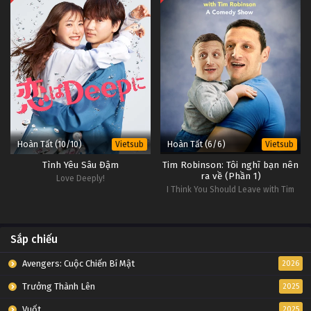
Hoàn Tất (10/10)
Hoàn Tất (6/6)
Vietsub
Vietsub
Tình Yêu Sâu Đậm
Tim Robinson: Tôi nghĩ bạn nên
ra về (Phần 1)
Love Deeply!
I Think You Should Leave with Tim
Robinson (Season 1)
Sắp chiếu
Avengers: Cuộc Chiến Bí Mật
2026
Trưởng Thành Lên
2025
Vuốt
2025