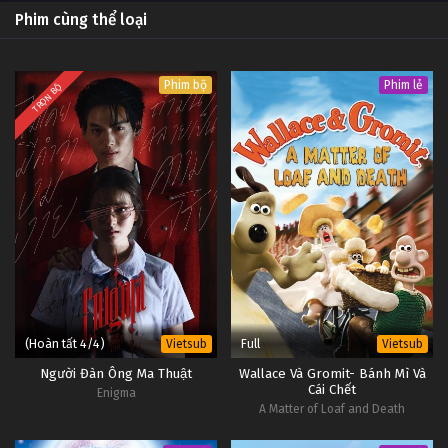
Phim cùng thể loại
Phim bộ
Phim lẻ
TRỌN BỘ
(Hoàn tất 4/4)
Full
Vietsub
Vietsub
Người Đàn Ông Ma Thuật
Wallace Và Gromit- Bánh Mì Và
Cái Chết
Enigma
A Matter of Loaf and Death