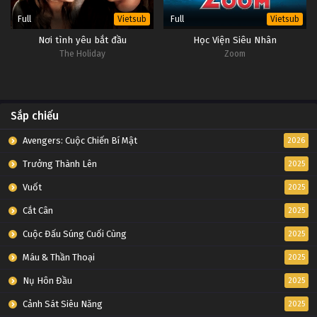
Full
Full
Vietsub
Vietsub
Nơi tình yêu bắt đầu
Học Viện Siêu Nhân
The Holiday
Zoom
Sắp chiếu
Avengers: Cuộc Chiến Bí Mật
2026
Trưởng Thành Lên
2025
Vuốt
2025
Cắt Cân
2025
Cuộc Đấu Súng Cuối Cùng
2025
Máu & Thần Thoại
2025
Nụ Hôn Đầu
2025
Cảnh Sát Siêu Năng
2025