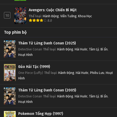
Avengers: Cuộc Chiến Bí Mật
10
Thể loại
:
Hành Động
,
Viễn Tưởng
,
Khoa Học
8.0
Top phim bộ
Thám Tử Lừng Danh Conan (2025)
Detective Conan
Thể loại
:
Hành Động
,
Hài Hước
,
Tâm Lý
,
Bí ẩn
,
Hoạt Hình
Đảo Hải Tặc (1999)
One Piece (Luffy)
Thể loại
:
Hành Động
,
Hài Hước
,
Phiêu Lưu
,
Hoạt
Hình
Thám Tử Lừng Danh Conan (2005)
Detective Conan
Thể loại
:
Hành Động
,
Hài Hước
,
Tâm Lý
,
Bí ẩn
,
Hoạt Hình
Pokemon Tổng Hợp (1997)