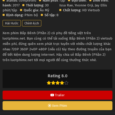
Status:
completed
Năm phát
Tập
Đạo diễn:
Diễn viên:
hành:
2017
Thời lượng:
30
Issa Rae
,
Yvonne Orji
,
Jay Ellis
phút/tập
Quốc gia:
Âu Mỹ
Chất lượng:
HD Vietsub
Định dạng:
Phim bộ
Số tập:
8
Hài Hước
Chính kịch
Xem phim Bấp Bênh (Phần 2) có phụ đề tiếng việt trên
luotphimx.net. Bạn cũng có thể tải xuống Bấp Bênh (Phần 2) vietsub
miễn phí, đừng quên xem phát trực tuyến với nhiều chất lượng khác
nhau 720P 360P 240P 480P (nếu có) tùy theo đường truyền của bạn
để tiết kiệm dung lượng internet. Hãy chia sẻ Bấp Bênh (Phần 2)
trên luotphimx.net tới mọi người để cùng thưởng thức nhé.
Rating 8.0
Trailer
Xem Phim