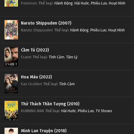
Pokemon
Thể loại
:
Hành Động
,
Hài Hước
,
Phiêu Lưu
,
Hoạt Hình
Naruto Shippuden (2007)
Naruto Shippuuden
Thể loại
:
Hành Động
,
Phiêu Lưu
,
Hoạt Hình
Cầm Tù (2022)
Esaret
Thể loại
:
Tình Cảm
,
Tâm Lý
Hoa Máu (2022)
Kan Cicekleri
Thể loại
:
Tình Cảm
Thử Thách Thần Tượng (2010)
RUNNING MAN
Thể loại
:
Hài Hước
,
Phiêu Lưu
,
TV Shows
Minh Lan Truyện (2018)