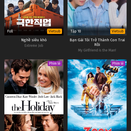
Full
Tập 10
Vietsub
Vietsub
Nghề siêu khó
Bạn Gái Tôi Trở Thành Con Trai
Rồi
Extreme Job
My Girlfriend is the Man!
Phim lẻ
Phim lẻ