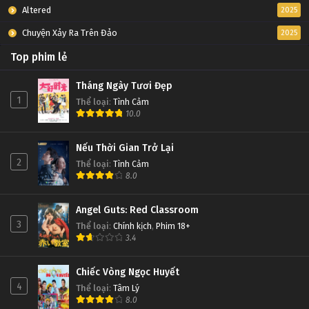
Altered
2025
Chuyện Xảy Ra Trên Đảo
2025
Top phim lẻ
Tháng Ngày Tươi Đẹp
1
Thể loại
:
Tình Cảm
10.0
Nếu Thời Gian Trở Lại
2
Thể loại
:
Tình Cảm
8.0
Angel Guts: Red Classroom
3
Thể loại
:
Chính kịch
,
Phim 18+
3.4
Chiếc Vòng Ngọc Huyết
4
Thể loại
:
Tâm Lý
8.0