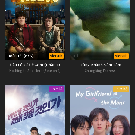
Hoàn Tất (8/8)
Full
Vietsub
Vietsub
Đâu Có Gì Để Xem (Phần 1)
Trùng Khánh Sâm Lâm
Nothing to See Here (Season 1)
Chungking Express
Phim lẻ
Phim bộ