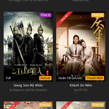
The Magic Chef Of Ice and Fire
Fateful Love
Phim lẻ
Phim bộ
TRỌN BỘ
Full
Hoàn Tất (46/46)
Vietsub
Thuyết Minh
Giang Sơn Mỹ Nhân
Khánh Dư Niên
An Empress and the Warriors
Joy Of Life
Phim bộ
Phim bộ
TRỌN BỘ
TRỌN BỘ