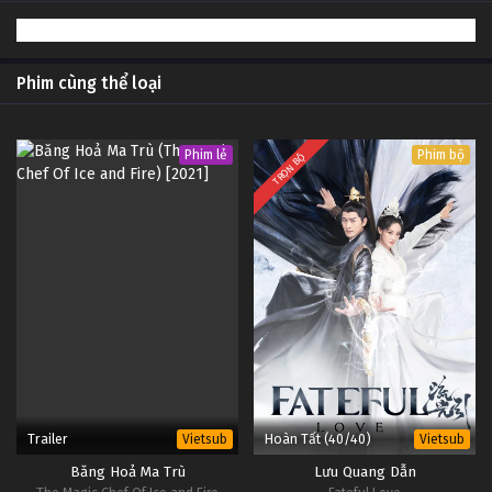
#1
21
Bắt Đầu Với Một Ngọn Núi Tập 21
Vietsub
#1
Phim cùng thể loại
20
Bắt Đầu Với Một Ngọn Núi Tập 20
Vietsub
#1
Phim lẻ
Phim bộ
TRỌN BỘ
19
Bắt Đầu Với Một Ngọn Núi Tập 19
Vietsub
#1
18
Bắt Đầu Với Một Ngọn Núi Tập 18
Vietsub
#1
17
Bắt Đầu Với Một Ngọn Núi Tập 17
Vietsub
#1
16
Bắt Đầu Với Một Ngọn Núi Tập 16
Vietsub
#1
Trailer
Hoàn Tất (40/40)
Vietsub
Vietsub
Băng Hoả Ma Trù
Lưu Quang Dẫn