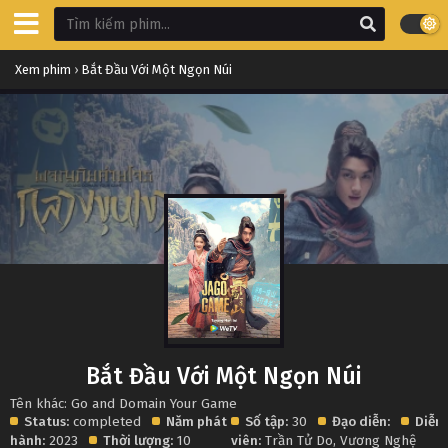
Xem phim
›
Bắt Đầu Với Một Ngọn Núi
Bắt Đầu Với Một Ngọn Núi
Tên khác: Go and Domain Your Game
Status:
completed
Năm phát
Số tập:
30
Đạo diễn:
Diễn
hành:
2023
Thời lượng:
10
viên:
Trần Tử Do
,
Vương Nghệ