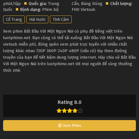
phút/tập
Quốc gia:
Trung
Cẩn
,
Bàng Dũng
Chất lượng:
Quốc
Định dạng:
Phim bộ
FHD Vietsub
Cổ Trang
Hài Hước
Tình Cảm
Xem phim Bắt Đầu Với Một Ngọn Núi có phụ đề tiếng việt trên
luotphimx.net. Bạn cũng có thể tải xuống Bắt Đầu Với Một Ngọn Núi
vietsub miễn phí, đừng quên xem phát trực tuyến với nhiều chất
lượng khác nhau 720P 360P 240P 480P (nếu có) tùy theo đường
truyền của bạn để tiết kiệm dung lượng internet. Hãy chia sẻ Bắt Đầu
Với Một Ngọn Núi trên luotphimx.net tới mọi người để cùng thưởng
thức nhé.
Rating 8.0
Xem Phim