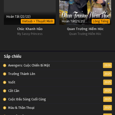
Hoàn Tất (22/22)
Hoàn Tất(21/21)
Vietsub + Thuyết Minh
Lồng Tiếng
Chúc Khanh Hảo
Quan Trường Hiểm Hóc
My Sassy Princess
Quan Trường Hiểm Hóc
Sắp chiếu
Avengers: Cuộc Chiến Bí Mật
2026
Trưởng Thành Lên
2025
Vuốt
2025
Cắt Cân
2025
Cuộc Đấu Súng Cuối Cùng
2025
Máu & Thần Thoại
2025