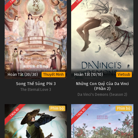
Hoàn Tất (30/30)
Hoàn Tất (10/10)
Thuyết Minh
Vietsub
Song Thế Sủng Phi 3
Những Con Quỷ Của Da Vinci
(Phần 2)
The Eternal Love 3
Da Vinci's Demons (Season 2)
Phim bộ
Phim bộ
TRỌN BỘ
TRỌN BỘ