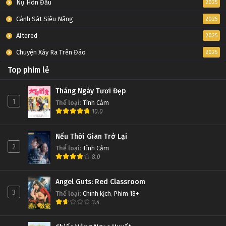
Nụ Hôn Đầu
2025
Cảnh Sát Siêu Năng
2025
Altered
2025
Chuyện Xảy Ra Trên Đảo
2025
Top phim lẻ
Tháng Ngày Tươi Đẹp
1
Thể loại
:
Tình Cảm
10.0
Nếu Thời Gian Trở Lại
2
Thể loại
:
Tình Cảm
8.0
Angel Guts: Red Classroom
3
Thể loại
:
Chính kịch
,
Phim 18+
3.4