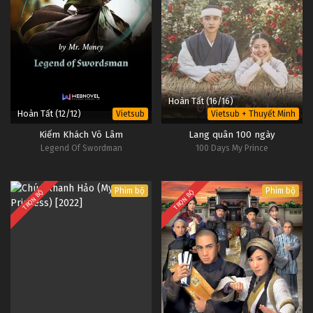
Hoàn Tất (16/16)
Hoàn Tất (12/12)
Vietsub
Vietsub + Thuyết Minh
Kiếm Khách Võ Lâm
Lang quân 100 ngày
Legend Of Swordman
100 Days My Prince
Phim bộ
Phim bộ
TRỌN BỘ
TRỌN BỘ