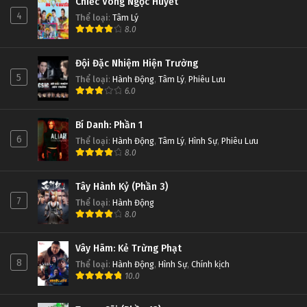
Chiếc Vòng Ngọc Huyết
4
Thể loại
:
Tâm Lý
8.0
Đội Đặc Nhiệm Hiện Trường
5
Thể loại
:
Hành Động
,
Tâm Lý
,
Phiêu Lưu
6.0
Bí Danh: Phần 1
6
Thể loại
:
Hành Động
,
Tâm Lý
,
Hình Sự
,
Phiêu Lưu
8.0
Tây Hành Kỷ (Phần 3)
7
Thể loại
:
Hành Động
8.0
Vây Hãm: Kẻ Trừng Phạt
8
Thể loại
:
Hành Động
,
Hình Sự
,
Chính kịch
10.0