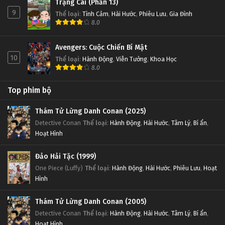
Trạng Cãi (Phần 13)
9
Thể loại
:
Tình Cảm
,
Hài Hước
,
Phiêu Lưu
,
Gia Đình
8.0
Avengers: Cuộc Chiến Bí Mật
10
Thể loại
:
Hành Động
,
Viễn Tưởng
,
Khoa Học
8.0
Top phim bộ
Thám Tử Lừng Danh Conan (2025)
Detective Conan
Thể loại
:
Hành Động
,
Hài Hước
,
Tâm Lý
,
Bí ẩn
,
Hoạt Hình
Đảo Hải Tặc (1999)
One Piece (Luffy)
Thể loại
:
Hành Động
,
Hài Hước
,
Phiêu Lưu
,
Hoạt
Hình
Thám Tử Lừng Danh Conan (2005)
Detective Conan
Thể loại
:
Hành Động
,
Hài Hước
,
Tâm Lý
,
Bí ẩn
,
Hoạt Hình