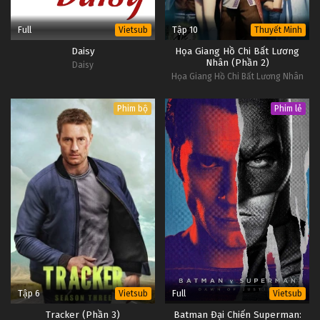
Full
Tập 10
Vietsub
Thuyết Minh
Daisy
Họa Giang Hồ Chi Bất Lương
Nhân (Phần 2)
Daisy
Họa Giang Hồ Chi Bất Lương Nhân
(Phần 2)
Phim bộ
Phim lẻ
Tập 6
Full
Vietsub
Vietsub
Tracker (Phần 3)
Batman Đại Chiến Superman: