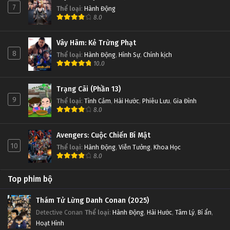
7
Thể loại
:
Hành Động
8.0
Vây Hãm: Kẻ Trừng Phạt
8
Thể loại
:
Hành Động
,
Hình Sự
,
Chính kịch
10.0
Trạng Cãi (Phần 13)
9
Thể loại
:
Tình Cảm
,
Hài Hước
,
Phiêu Lưu
,
Gia Đình
8.0
Avengers: Cuộc Chiến Bí Mật
10
Thể loại
:
Hành Động
,
Viễn Tưởng
,
Khoa Học
8.0
Top phim bộ
Thám Tử Lừng Danh Conan (2025)
Detective Conan
Thể loại
:
Hành Động
,
Hài Hước
,
Tâm Lý
,
Bí ẩn
,
Hoạt Hình