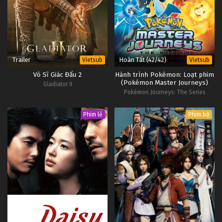
Trailer
Hoàn Tất (42/42)
Vietsub
Vietsub
Võ Sĩ Giác Đấu 2
Hành trình Pokémon: Loạt phim
(Pokémon Master Journeys)
Gladiator II
Pokémon Journeys: The Series
Phim lẻ
Phim bộ