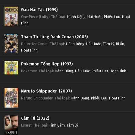
Đảo Hải Tặc (1999)
One Piece (Luffy)
Thể loại
:
Hành Động
,
Hài Hước
,
Phiêu Lưu
,
Hoạt
Hình
Thám Tử Lừng Danh Conan (2005)
Detective Conan
Thể loại
:
Hành Động
,
Hài Hước
,
Tâm Lý
,
Bí ẩn
,
Hoạt Hình
Pokemon Tổng Hợp (1997)
Pokemon
Thể loại
:
Hành Động
,
Hài Hước
,
Phiêu Lưu
,
Hoạt Hình
Naruto Shippuden (2007)
Naruto Shippuuden
Thể loại
:
Hành Động
,
Phiêu Lưu
,
Hoạt Hình
Cầm Tù (2022)
Esaret
Thể loại
:
Tình Cảm
,
Tâm Lý