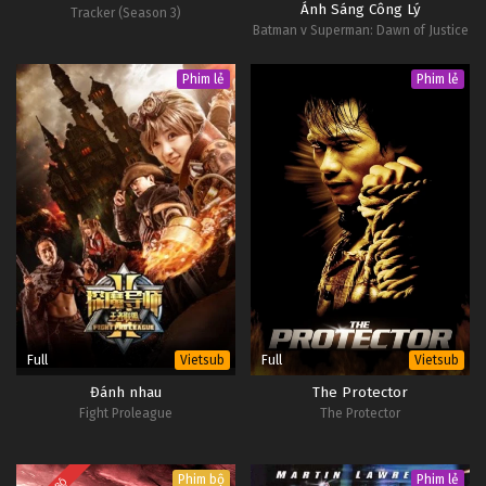
Ánh Sáng Công Lý
Tracker (Season 3)
Batman v Superman: Dawn of Justice
Phim lẻ
Phim lẻ
Full
Full
Vietsub
Vietsub
Đánh nhau
The Protector
Fight Proleague
The Protector
Phim bộ
Phim lẻ