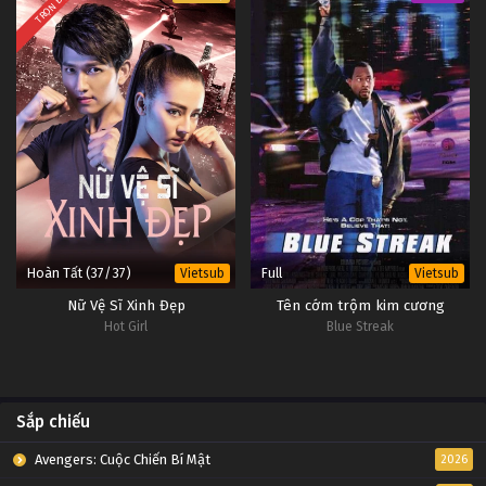
TRỌN BỘ
Hoàn Tất (37/37)
Full
Vietsub
Vietsub
Nữ Vệ Sĩ Xinh Đẹp
Tên cớm trộm kim cương
Hot Girl
Blue Streak
Sắp chiếu
Avengers: Cuộc Chiến Bí Mật
2026