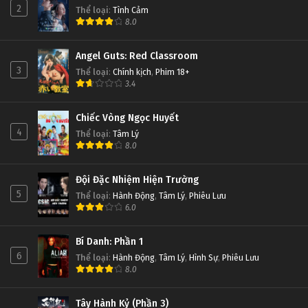
2
Thể loại
:
Tình Cảm
8.0
Angel Guts: Red Classroom
3
Thể loại
:
Chính kịch
,
Phim 18+
3.4
Chiếc Vòng Ngọc Huyết
4
Thể loại
:
Tâm Lý
8.0
Đội Đặc Nhiệm Hiện Trường
5
Thể loại
:
Hành Động
,
Tâm Lý
,
Phiêu Lưu
6.0
Bí Danh: Phần 1
6
Thể loại
:
Hành Động
,
Tâm Lý
,
Hình Sự
,
Phiêu Lưu
8.0
Tây Hành Kỷ (Phần 3)