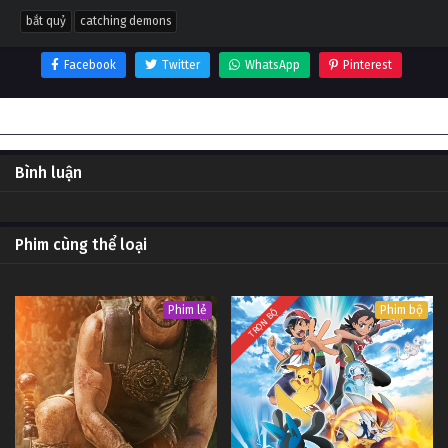
bắt quỷ
catching demons
Facebook
Twitter
WhatsApp
Pinterest
Thông tin phim Bắt quỷ
Bình luận
Phim cùng thể loại
Phim lẻ
Phim bộ
TRỌN BỘ