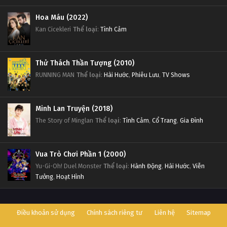
Hoa Máu (2022)
Kan Cicekleri
Thể loại
:
Tình Cảm
Thử Thách Thần Tượng (2010)
RUNNING MAN
Thể loại
:
Hài Hước
,
Phiêu Lưu
,
TV Shows
Minh Lan Truyện (2018)
The Story of Minglan
Thể loại
:
Tình Cảm
,
Cổ Trang
,
Gia Đình
Vua Trò Chơi Phần 1 (2000)
Yu-Gi-Oh! Duel Monster
Thể loại
:
Hành Động
,
Hài Hước
,
Viễn
Tưởng
,
Hoạt Hình
Điều khoản sử dụng
Chính sách riêng tư
Liên hệ
Sitemap