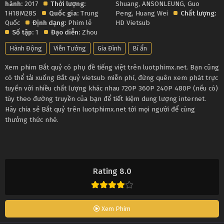
hành:
2017
Thời lượng:
Shuang
,
ANSONLEUNG
,
Guo
1H18M28S
Quốc gia:
Trung
Peng
,
Huang Wei
Chất lượng:
Quốc
Định dạng:
Phim lẻ
HD Vietsub
Số tập:
1
Đạo diễn:
Zhou
Hành Động
Viễn Tưởng
Gia Đình
Bí ẩn
Xem phim Bắt quỷ có phụ đề tiếng việt trên luotphimx.net. Bạn cũng
có thể tải xuống Bắt quỷ vietsub miễn phí, đừng quên xem phát trực
tuyến với nhiều chất lượng khác nhau 720P 360P 240P 480P (nếu có)
tùy theo đường truyền của bạn để tiết kiệm dung lượng internet.
Hãy chia sẻ Bắt quỷ trên luotphimx.net tới mọi người để cùng
thưởng thức nhé.
Rating 8.0
Xem Phim