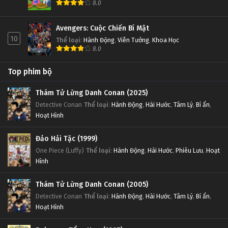
8.0
Avengers: Cuộc Chiến Bí Mật
10
Thể loại
:
Hành Động
,
Viễn Tưởng
,
Khoa Học
8.0
Top phim bộ
Thám Tử Lừng Danh Conan (2025)
Detective Conan
Thể loại
:
Hành Động
,
Hài Hước
,
Tâm Lý
,
Bí ẩn
,
Hoạt Hình
Đảo Hải Tặc (1999)
One Piece (Luffy)
Thể loại
:
Hành Động
,
Hài Hước
,
Phiêu Lưu
,
Hoạt
Hình
Thám Tử Lừng Danh Conan (2005)
Detective Conan
Thể loại
:
Hành Động
,
Hài Hước
,
Tâm Lý
,
Bí ẩn
,
Hoạt Hình