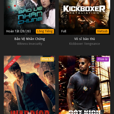
Hoàn Tất (20/20)
Full
Lồng Tiếng
Vietsub
Bảo Vệ Nhân Chứng
Võ sĩ báo thù
Witness Insecurity
Kickboxer: Vengeance
Phim bộ
Phim lẻ
TRỌN BỘ