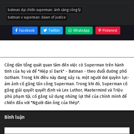
batman đại chiến superman: ánh sáng công lý
batman v superman: dawn of justice
Facebook
Twitter
WhatsApp
Pinterest
Thông tin phim Batman Đại Chiến Superman: Ánh Sáng
Công Lý
Công dân tổng quát quan tâm đến việc có Superman trên hành
tinh của họ và để "Hiệp sĩ Dark" - Batman - theo đuổi đường phố
Gotham. Trong khi điều này đang xảy ra, một người dơi quyền lực-
ám ảnh cố gắng tấn công Superman. Trong khi đó, Superman cố
gắng giải quyết quyết định và Lex Luthor, Mastermind và Triệu
phú phạm tội, cố gắng sử dụng những lợi thế của chính mình để
chiến đấu với "Người đàn ông của thép".
Bình luận