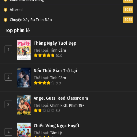
Altered
2025
Chuyện Xảy Ra Trên Đảo
2025
Top phim lẻ
Tháng Ngày Tươi Đẹp
1
Thể loại
:
Tình Cảm
10.0
Nếu Thời Gian Trở Lại
2
Thể loại
:
Tình Cảm
8.0
Angel Guts: Red Classroom
3
Thể loại
:
Chính kịch
,
Phim 18+
3.8
Chiếc Vòng Ngọc Huyết
4
Thể loại
:
Tâm Lý