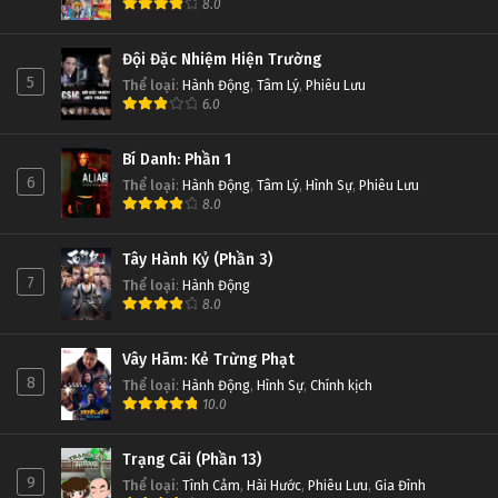
8.0
Đội Đặc Nhiệm Hiện Trường
5
Thể loại
:
Hành Động
,
Tâm Lý
,
Phiêu Lưu
6.0
Bí Danh: Phần 1
6
Thể loại
:
Hành Động
,
Tâm Lý
,
Hình Sự
,
Phiêu Lưu
8.0
Tây Hành Kỷ (Phần 3)
7
Thể loại
:
Hành Động
8.0
Vây Hãm: Kẻ Trừng Phạt
8
Thể loại
:
Hành Động
,
Hình Sự
,
Chính kịch
10.0
Trạng Cãi (Phần 13)
9
Thể loại
:
Tình Cảm
,
Hài Hước
,
Phiêu Lưu
,
Gia Đình