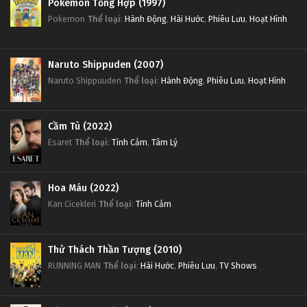
Pokemon Tổng Hợp (1997)
Pokemon
Thể loại
:
Hành Động
,
Hài Hước
,
Phiêu Lưu
,
Hoạt Hình
Naruto Shippuden (2007)
Naruto Shippuuden
Thể loại
:
Hành Động
,
Phiêu Lưu
,
Hoạt Hình
Cầm Tù (2022)
Esaret
Thể loại
:
Tình Cảm
,
Tâm Lý
Hoa Máu (2022)
Kan Cicekleri
Thể loại
:
Tình Cảm
Thử Thách Thần Tượng (2010)
RUNNING MAN
Thể loại
:
Hài Hước
,
Phiêu Lưu
,
TV Shows