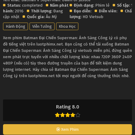
Status:
completed
Năm phát
Định dạng:
Phim lẻ
Số tập:
1
hành:
2016
Thời lượng:
Đang
Đạo diễn:
Diễn viên:
Chất
cập nhật
Quốc gia:
Âu Mỹ
lượng:
HD Vietsub
Hành Động
Viễn Tưởng
Khoa Học
Xem phim Batman Đại Chiến Superman: Ánh Sáng Công Lý có phụ
đề tiếng việt trên luotphimx.net. Bạn cũng có thể tải xuống Batman
Đại Chiến Superman: Ánh Sáng Công Lý vietsub miễn phí, đừng quên
xem phát trực tuyến với nhiều chất lượng khác nhau 720P 360P 240P
480P (nếu có) tùy theo đường truyền của bạn để tiết kiệm dung
lượng internet. Hãy chia sẻ Batman Đại Chiến Superman: Ánh Sáng
Công Lý trên luotphimx.net tới mọi người để cùng thưởng thức nhé.
Rating 8.0
Xem Phim