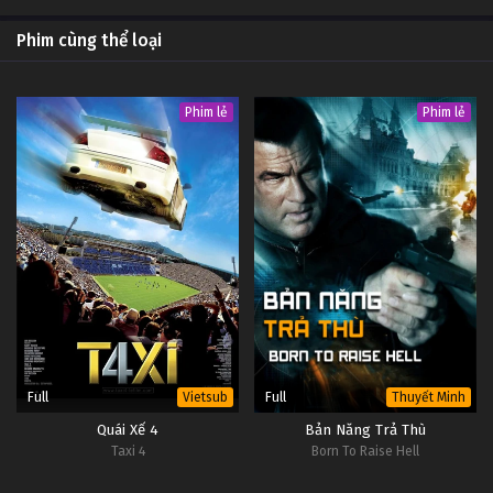
Phim cùng thể loại
Phim lẻ
Phim lẻ
Full
Full
Vietsub
Thuyết Minh
Quái Xế 4
Bản Năng Trả Thù
Taxi 4
Born To Raise Hell