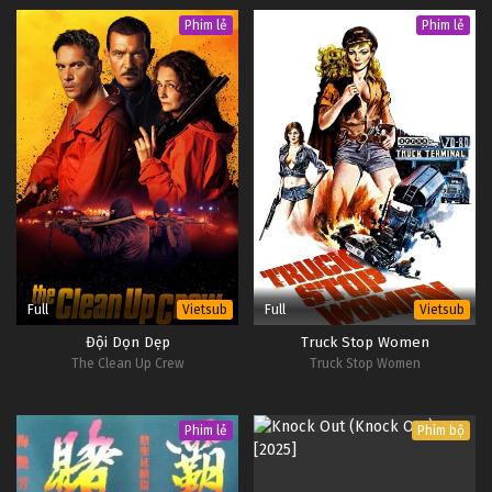
Phim lẻ
Phim lẻ
Full
Full
Vietsub
Vietsub
Đội Dọn Dẹp
Truck Stop Women
The Clean Up Crew
Truck Stop Women
Phim lẻ
Phim bộ