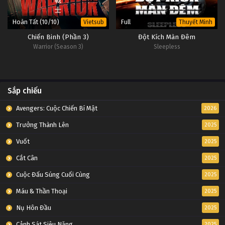
Hoàn Tất (10/10)
Full
Vietsub
Thuyết Minh
Chiến Binh (Phần 3)
Đột Kích Màn Đêm
Warrior (Season 3)
Sleepless
Sắp chiếu
Avengers: Cuộc Chiến Bí Mật
2026
Trưởng Thành Lên
2025
Vuốt
2025
Cắt Cân
2025
Cuộc Đấu Súng Cuối Cùng
2025
Máu & Thần Thoại
2025
Nụ Hôn Đầu
2025
Cảnh Sát Siêu Năng
2025