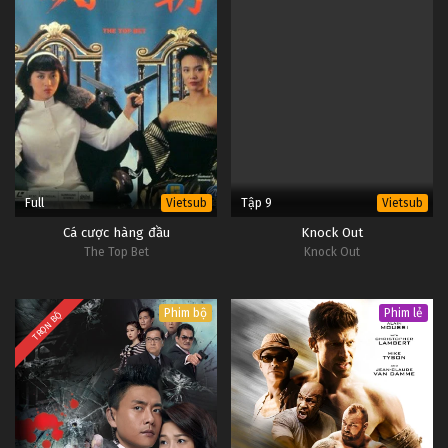
Full
Tập 9
Vietsub
Vietsub
Cá cược hàng đầu
Knock Out
The Top Bet
Knock Out
Phim bộ
Phim lẻ
TRỌN BỘ