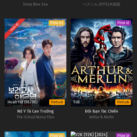
Deep Blue Sea
ベクシル 2077日本鎖国
Phim bộ
Phim lẻ
TRỌN BỘ
Hoàn Tất (06/06)
Full
Vietsub
Vietsub
Nữ Y Tá Can Trường
Đôi Bạn Tác Chiến
The School Nurse Files
Arthur & Merlin
Phim bộ
Phim lẻ