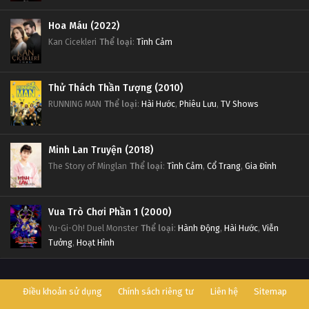
Hoa Máu (2022)
Kan Cicekleri
Thể loại
:
Tình Cảm
Thử Thách Thần Tượng (2010)
RUNNING MAN
Thể loại
:
Hài Hước
,
Phiêu Lưu
,
TV Shows
Minh Lan Truyện (2018)
The Story of Minglan
Thể loại
:
Tình Cảm
,
Cổ Trang
,
Gia Đình
Vua Trò Chơi Phần 1 (2000)
Yu-Gi-Oh! Duel Monster
Thể loại
:
Hành Động
,
Hài Hước
,
Viễn
Tưởng
,
Hoạt Hình
Điều khoản sử dụng
Chính sách riêng tư
Liên hệ
Sitemap