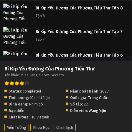
Bí Kíp Yêu Đương Của Phương Tiểu Thư Tập 8
Tập 8
Bí Kíp Yêu Đương Của Phương Tiểu Thư Tập 7
Tập 7
Bí Kíp Yêu Đương Của Phương Tiểu Thư Tập 6
Tập 6
Bí Kíp Yêu Đương Của Phương Tiểu Thư
Tên khác: Miss Fang's Love Secrets
Bí Kíp Yêu Đương Của Phương Tiểu Thư Tập 5
Tập 5
Status:
completed
Năm phát hành:
2023
Thời lượng:
10 phút/tập
Quốc gia:
Trung Quốc
Bí Kíp Yêu Đương Của Phương Tiểu Thư Tập 4
Định dạng:
Phim bộ
Số tập:
22
Tập 4
Đạo diễn:
Diễn viên:
Wang Yijin
Chất lượng:
HD Vietsub
Bí Kíp Yêu Đương Của Phương Tiểu Thư Tập 3
Viễn Tưởng
Khoa Học
Chính kịch