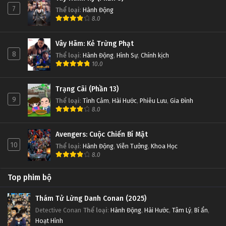
7
Thể loại
:
Hành Động
8.0
Vây Hãm: Kẻ Trừng Phạt
8
Thể loại
:
Hành Động
,
Hình Sự
,
Chính kịch
10.0
Trạng Cãi (Phần 13)
9
Thể loại
:
Tình Cảm
,
Hài Hước
,
Phiêu Lưu
,
Gia Đình
8.0
Avengers: Cuộc Chiến Bí Mật
10
Thể loại
:
Hành Động
,
Viễn Tưởng
,
Khoa Học
8.0
Top phim bộ
Thám Tử Lừng Danh Conan (2025)
Detective Conan
Thể loại
:
Hành Động
,
Hài Hước
,
Tâm Lý
,
Bí ẩn
,
Hoạt Hình