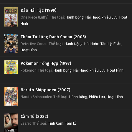
Đảo Hải Tặc (1999)
One Piece (Luffy)
Thể loại
:
Hành Động
,
Hài Hước
,
Phiêu Lưu
,
Hoạt
Hình
Thám Tử Lừng Danh Conan (2005)
Detective Conan
Thể loại
:
Hành Động
,
Hài Hước
,
Tâm Lý
,
Bí ẩn
,
Hoạt Hình
Pokemon Tổng Hợp (1997)
Pokemon
Thể loại
:
Hành Động
,
Hài Hước
,
Phiêu Lưu
,
Hoạt Hình
Naruto Shippuden (2007)
Naruto Shippuuden
Thể loại
:
Hành Động
,
Phiêu Lưu
,
Hoạt Hình
Cầm Tù (2022)
Esaret
Thể loại
:
Tình Cảm
,
Tâm Lý