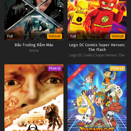
Full
Full
Vietsub
Vietsub
Đấu Trường Đẫm Máu
Lego DC Comics Super Heroes:
The Flash
Arena
Lego DC Comics Super Heroes: The
Flash
Phim lẻ
Phim bộ
TRỌN BỘ