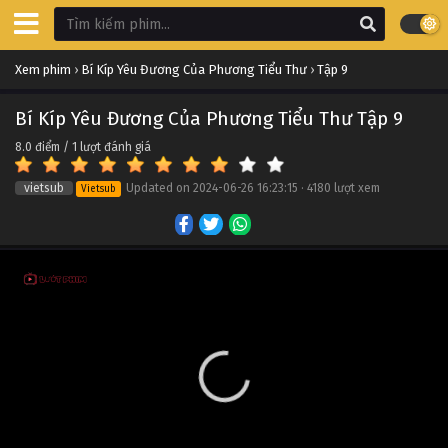
Bí Kíp Yêu Đương Của Phương Tiểu Thư Tập 19
Xem phim
›
Bí Kíp Yêu Đương Của Phương Tiểu Thư
›
Tập 9
Tập 19
Bí Kíp Yêu Đương Của Phương Tiểu Thư Tập 9
Bí Kíp Yêu Đương Của Phương Tiểu Thư Tập 18
8.0
điểm /
1
lượt đánh giá
Tập 18
vietsub
Updated on
2024-06-26 16:23:15
·
4180 lượt xem
Vietsub
Bí Kíp Yêu Đương Của Phương Tiểu Thư Tập 17
Tập 17
Bí Kíp Yêu Đương Của Phương Tiểu Thư Tập 16
Tập 16
Bí Kíp Yêu Đương Của Phương Tiểu Thư Tập 15
Tập 15
Bí Kíp Yêu Đương Của Phương Tiểu Thư Tập 14