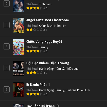
2
Thể loại
:
Tình Cảm
8.0
Angel Guts: Red Classroom
3
Thể loại
:
Chính kịch
,
Phim 18+
3.8
Chiếc Vòng Ngọc Huyết
4
Thể loại
:
Tâm Lý
8.0
Đội Đặc Nhiệm Hiện Trường
5
Thể loại
:
Hành Động
,
Tâm Lý
,
Phiêu Lưu
6.0
Bí Danh: Phần 1
6
Thể loại
:
Hành Động
,
Tâm Lý
,
Hình Sự
,
Phiêu Lưu
8.0
Tây Hành Kỷ (Phần 3)