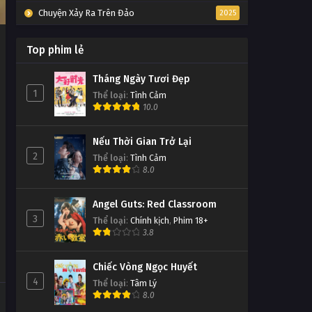
Chuyện Xảy Ra Trên Đảo
2025
Top phim lẻ
Tháng Ngày Tươi Đẹp
1
Thể loại
:
Tình Cảm
10.0
Nếu Thời Gian Trở Lại
2
Thể loại
:
Tình Cảm
8.0
Angel Guts: Red Classroom
3
Thể loại
:
Chính kịch
,
Phim 18+
3.8
Chiếc Vòng Ngọc Huyết
4
Thể loại
:
Tâm Lý
8.0