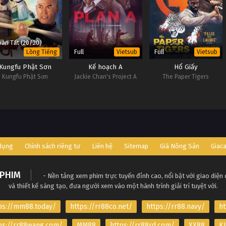
àn Tất (20/20)
Full
Full
Lồng Tiếng
Vietsub
Vietsub
Kungfu Phật Sơn
Kế hoạch A
Hổ Giấy
Kungfu Phật Sơn
Jackie Chan's Project A
The Paper Tigers
 dụng
Chính sách riêng tư
Liên hệ
Sitemap
Giá Nông Sản
Giac
PHIM
- Nền tảng xem phim trực tuyến đỉnh cao, nổi bật với giao diện
và thiết kế sáng tạo, đưa người xem vào một hành trình giải trí tuyệt vời.
ps://mm88.today/
https://rr88co.net/
https://rr88.navy/
ht
ps://rr88wang.com/
MM88
https://rr88rd.com/
XX88
KJ