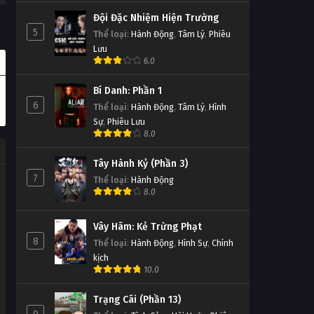
Đội Đặc Nhiệm Hiện Trường
5
Thể loại
:
Hành Động
,
Tâm Lý
,
Phiêu
Lưu
6.0
Bí Danh: Phần 1
6
Thể loại
:
Hành Động
,
Tâm Lý
,
Hình
Sự
,
Phiêu Lưu
8.0
Tây Hành Kỷ (Phần 3)
7
Thể loại
:
Hành Động
8.0
Vây Hãm: Kẻ Trừng Phạt
8
Thể loại
:
Hành Động
,
Hình Sự
,
Chính
kịch
10.0
Trạng Cãi (Phần 13)