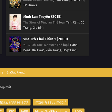
TV Shows
Minh Lan Truyện (2018)
The Story of Minglan
Thể loại
:
Tình Cảm
,
Cổ
Trang
,
Gia Đình
Vua Trò Chơi Phần 1 (2000)
Yu-Gi-Oh! Duel Monster
Thể loại
:
Hành
Động
,
Hài Hước
,
Viễn Tưởng
,
Hoạt Hình
afe
GiaSauRieng
 đẹp mắt
tps://rr88.select/
https://gg88.mobi/
C
KJC
tv88
https://rr88ss.club/
8DAY