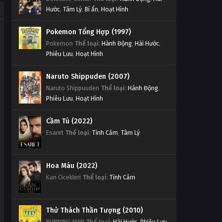
Hước
,
Tâm Lý
,
Bí ẩn
,
Hoạt Hình
Pokemon Tổng Hợp (1997)
Pokemon
Thể loại
:
Hành Động
,
Hài Hước
,
Phiêu Lưu
,
Hoạt Hình
Naruto Shippuden (2007)
Naruto Shippuuden
Thể loại
:
Hành Động
,
Phiêu Lưu
,
Hoạt Hình
Cầm Tù (2022)
Esaret
Thể loại
:
Tình Cảm
,
Tâm Lý
Hoa Máu (2022)
Kan Cicekleri
Thể loại
:
Tình Cảm
Thử Thách Thần Tượng (2010)
RUNNING MAN
Thể loại
:
Hài Hước
,
Phiêu Lưu
,