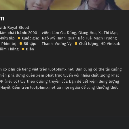
ếm
with Royal Blood
Năm phát hành:
2000
viên:
Lâm Gia Đống
,
Giang Hoa
,
Xa Thi Mạn
,
phút/tập
Quốc gia:
Ngô Mỹ Hạnh
,
Quan Bảo Tuệ
,
Mạch Trường
Phim bộ
Số tập:
Thanh
,
Vương Vỹ
Chất lượng:
HD Vietsub
hiêm Thắng
Diễn
có phụ đề tiếng việt trên luotphimx.net. Bạn cũng có thể tải xuống
miễn phí, đừng quên xem phát trực tuyến với nhiều chất lượng khác
 (nếu có) tùy theo đường truyền của bạn để tiết kiệm dung lượng
h Huyết Kiếm trên luotphimx.net tới mọi người để cùng thưởng thức