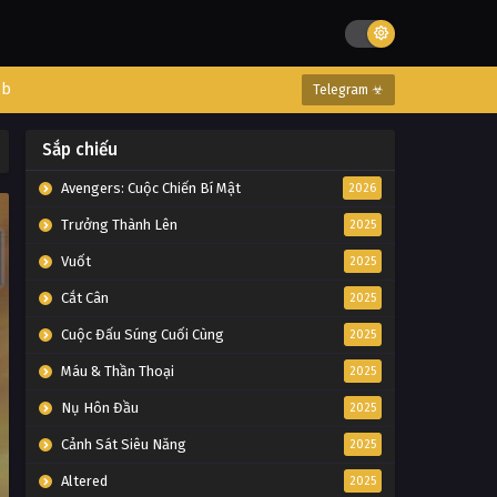
eb
Telegram ☣
Sắp chiếu
Avengers: Cuộc Chiến Bí Mật
2026
Trưởng Thành Lên
2025
Vuốt
2025
Cắt Cân
2025
Cuộc Đấu Súng Cuối Cùng
2025
Máu & Thần Thoại
2025
Nụ Hôn Đầu
2025
Cảnh Sát Siêu Năng
2025
Altered
2025