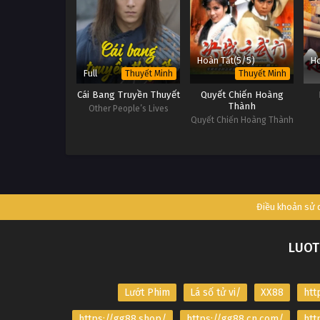
Hoàn Tất(5/5)
Ho
Full
Thuyết Minh
Thuyết Minh
Cái Bang Truyền Thuyết
Quyết Chiến Hoàng
Thành
Other People’s Lives
Quyết Chiến Hoàng Thành
Điều khoản sử
LUOT
Lướt Phim
Lá số tử vi/
XX88
htt
https://gg88.shop/
https://gg88.cn.com/
htt