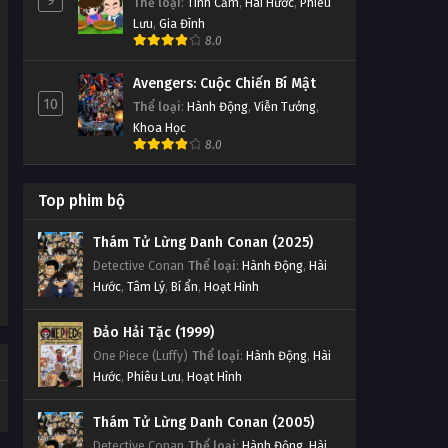
9
Thể loại
:
Tình Cảm
,
Hài Hước
,
Phiêu
Lưu
,
Gia Đình
8.0
Avengers: Cuộc Chiến Bí Mật
10
Thể loại
:
Hành Động
,
Viễn Tưởng
,
Khoa Học
8.0
Top phim bộ
Thám Tử Lừng Danh Conan (2025)
Detective Conan
Thể loại
:
Hành Động
,
Hài
Hước
,
Tâm Lý
,
Bí ẩn
,
Hoạt Hình
Đảo Hải Tặc (1999)
One Piece (Luffy)
Thể loại
:
Hành Động
,
Hài
Hước
,
Phiêu Lưu
,
Hoạt Hình
Thám Tử Lừng Danh Conan (2005)
Detective Conan
Thể loại
:
Hành Động
,
Hài