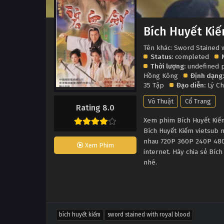
Bích Huyết Ki
Tên khác: Sword Stained 
Status:
completed
Thời lượng:
undefined 
Hồng Kông
Định dạng:
35 Tập
Đạo diễn:
Lý C
Võ Thuật
Cổ Trang
Rating 8.0
Xem phim Bích Huyết Kiếm 
Bích Huyết Kiếm vietsub 
nhau 720P 360P 240P 480P
Xem Phim
internet. Hãy chia sẻ Bíc
nhé.
bích huyết kiếm
sword stained with royal blood