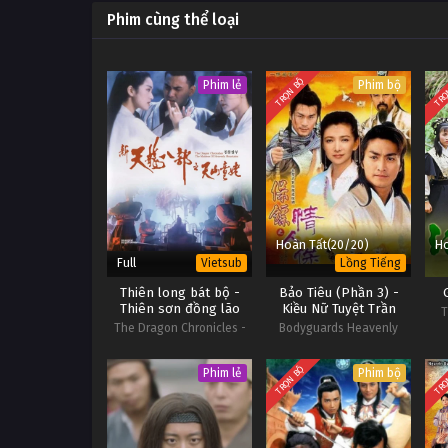
Phim cùng thể loại
22
Bích Huyết Kiếm Tập 22
21
Bích Huyết Kiếm Tập 21
TRỌN BỘ
TRỌ
Phim lẻ
Phim bộ
Hoàn Tất(20/20)
Ho
Full
Vietsub
Lồng Tiếng
Thiên long bát bộ -
Bảo Tiêu (Phần 3) -
Thiên sơn đồng lão
Kiều Nữ Tuyệt Trần
T
The Dragon Chronicles -
Bodyguards Heavenly
The Maidens of Heavenly
Charm
Mountain
TRỌN BỘ
TRỌ
Phim lẻ
Phim bộ