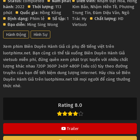
Status:
completed
Năm phát
Diễn viên:
Nhậm Đạt Hoa
,
Hồng
hành:
2022
Thời lượng:
113
Kim Bảo
,
Nhậm Hiền Tề
,
Phương
phút
Quốc gia:
Hồng Kông
Trung Tín
,
Đàm Diệu Văn
,
Ngô
Định dạng:
Phim lẻ
Số tập:
1
Trác Hy
Chất lượng:
HD
Đạo diễn:
Ming Sing Wong
Vietsub
Hành Động
Hình Sự
Xem phim Biên Duyên Hành Giả có phụ đề tiếng việt trên
luotphimx.net. Bạn cũng có thể tải xuống Biên Duyên Hành Giả
vietsub miễn phí, đừng quên xem phát trực tuyến với nhiều chất
lượng khác nhau 720P 360P 240P 480P (nếu có) tùy theo đường
truyền của bạn để tiết kiệm dung lượng internet. Hãy chia sẻ Biên
Duyên Hành Giả trên luotphimx.net tới mọi người để cùng thưởng
thức nhé.
Rating 8.0
Trailer