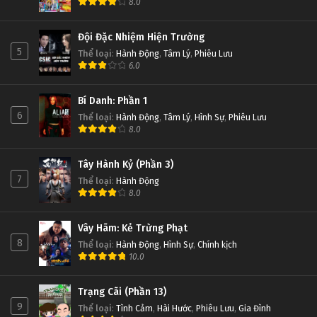
8.0
Đội Đặc Nhiệm Hiện Trường
5
Thể loại
:
Hành Động
,
Tâm Lý
,
Phiêu Lưu
6.0
Bí Danh: Phần 1
6
Thể loại
:
Hành Động
,
Tâm Lý
,
Hình Sự
,
Phiêu Lưu
8.0
Tây Hành Kỷ (Phần 3)
7
Thể loại
:
Hành Động
8.0
Vây Hãm: Kẻ Trừng Phạt
8
Thể loại
:
Hành Động
,
Hình Sự
,
Chính kịch
10.0
Trạng Cãi (Phần 13)
9
Thể loại
:
Tình Cảm
,
Hài Hước
,
Phiêu Lưu
,
Gia Đình