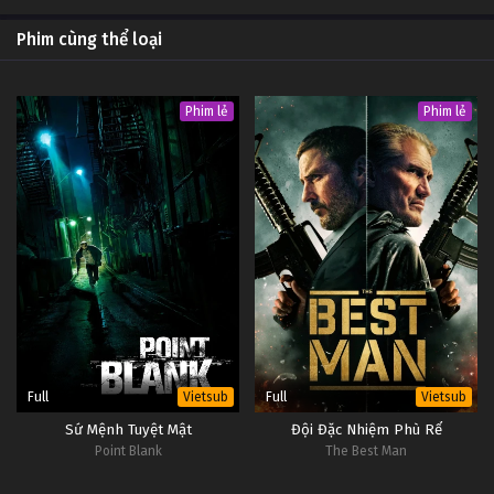
Phim cùng thể loại
Phim lẻ
Phim lẻ
Full
Full
Vietsub
Vietsub
Sứ Mệnh Tuyệt Mật
Đội Đặc Nhiệm Phù Rể
Point Blank
The Best Man