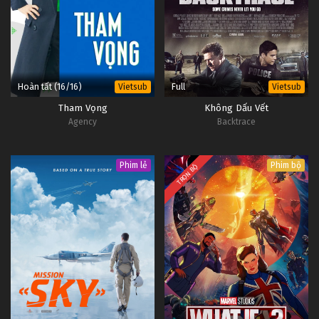
Hoàn tất (16/16)
Full
Vietsub
Vietsub
Tham Vọng
Không Dấu Vết
Agency
Backtrace
Phim lẻ
Phim bộ
TRỌN BỘ