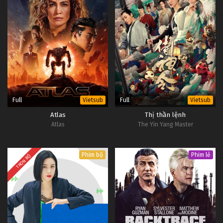
Full
Full
Vietsub
Vietsub
Atlas
Thị thần lệnh
Atlas
The Yin Yang Master
Phim bộ
Phim lẻ
TRỌN BỘ