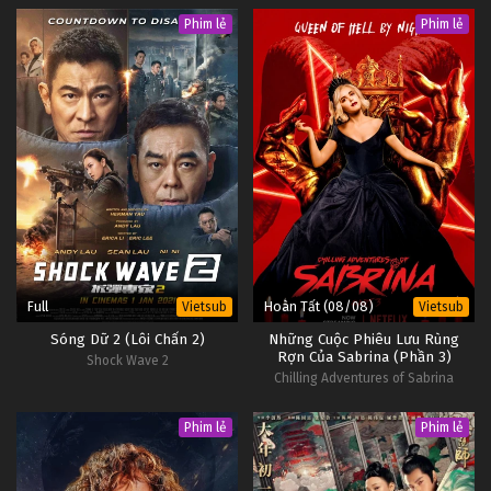
Phim lẻ
Phim lẻ
Full
Hoàn Tất (08/08)
Vietsub
Vietsub
Sóng Dữ 2 (Lôi Chấn 2)
Những Cuộc Phiêu Lưu Rùng
Rợn Của Sabrina (Phần 3)
Shock Wave 2
Chilling Adventures of Sabrina
(Season 3)
Phim lẻ
Phim lẻ