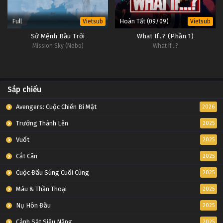
Full
Hoàn Tất (09/09)
Vietsub
Vietsub
Sứ Mệnh Bầu Trời
What If...? (Phần 1)
Mission Sky (Nebo)
What If...?
Sắp chiếu
Avengers: Cuộc Chiến Bí Mật
2026
Trưởng Thành Lên
2025
Vuốt
2025
Cắt Cân
2025
Cuộc Đấu Súng Cuối Cùng
2025
Máu & Thần Thoại
2025
Nụ Hôn Đầu
2025
Cảnh Sát Siêu Năng
2025