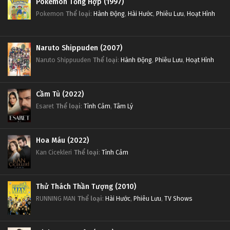
Pokemon Tổng Hợp (1997)
Pokemon
Thể loại
:
Hành Động
,
Hài Hước
,
Phiêu Lưu
,
Hoạt Hình
Naruto Shippuden (2007)
Naruto Shippuuden
Thể loại
:
Hành Động
,
Phiêu Lưu
,
Hoạt Hình
Cầm Tù (2022)
Esaret
Thể loại
:
Tình Cảm
,
Tâm Lý
Hoa Máu (2022)
Kan Cicekleri
Thể loại
:
Tình Cảm
Thử Thách Thần Tượng (2010)
RUNNING MAN
Thể loại
:
Hài Hước
,
Phiêu Lưu
,
TV Shows