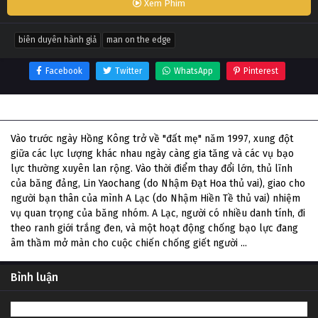
Xem Phim
biên duyên hành giả
man on the edge
Facebook
Twitter
WhatsApp
Pinterest
Thông tin phim Biên Duyên Hành Giả
Vào trước ngày Hồng Kông trở về "đất mẹ" năm 1997, xung đột
giữa các lực lượng khác nhau ngày càng gia tăng và các vụ bạo
lực thường xuyên lan rộng. Vào thời điểm thay đổi lớn, thủ lĩnh
của băng đảng, Lin Yaochang (do Nhậm Đạt Hoa thủ vai), giao cho
người bạn thân của mình A Lạc (do Nhậm Hiền Tề thủ vai) nhiệm
vụ quan trọng của băng nhóm. A Lạc, người có nhiều danh tính, đi
theo ranh giới trắng đen, và một hoạt động chống bạo lực đang
âm thầm mở màn cho cuộc chiến chống giết người ...
Bình luận