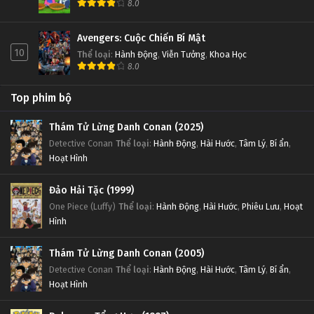
8.0
Avengers: Cuộc Chiến Bí Mật
10
Thể loại
:
Hành Động
,
Viễn Tưởng
,
Khoa Học
8.0
Top phim bộ
Thám Tử Lừng Danh Conan (2025)
Detective Conan
Thể loại
:
Hành Động
,
Hài Hước
,
Tâm Lý
,
Bí ẩn
,
Hoạt Hình
Đảo Hải Tặc (1999)
One Piece (Luffy)
Thể loại
:
Hành Động
,
Hài Hước
,
Phiêu Lưu
,
Hoạt
Hình
Thám Tử Lừng Danh Conan (2005)
Detective Conan
Thể loại
:
Hành Động
,
Hài Hước
,
Tâm Lý
,
Bí ẩn
,
Hoạt Hình