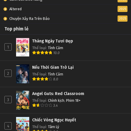
Altered
2025
Chuyện Xảy Ra Trên Đảo
2025
Top phim lẻ
Tháng Ngày Tươi Đẹp
1
Thể loại
:
Tình Cảm
10.0
Nếu Thời Gian Trở Lại
2
Thể loại
:
Tình Cảm
8.0
Angel Guts: Red Classroom
3
Thể loại
:
Chính kịch
,
Phim 18+
3.4
Chiếc Vòng Ngọc Huyết
4
Thể loại
:
Tâm Lý