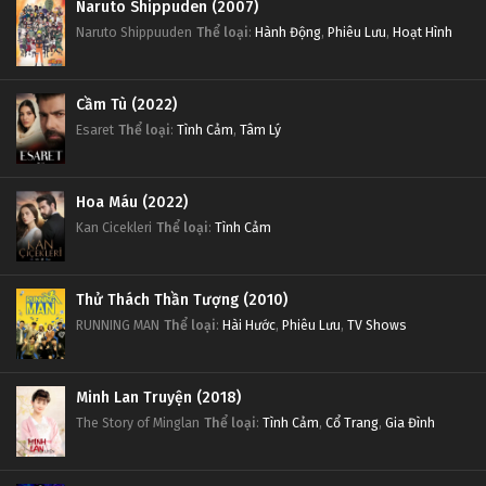
Naruto Shippuden (2007)
Naruto Shippuuden
Thể loại
:
Hành Động
,
Phiêu Lưu
,
Hoạt Hình
Cầm Tù (2022)
Esaret
Thể loại
:
Tình Cảm
,
Tâm Lý
Hoa Máu (2022)
Kan Cicekleri
Thể loại
:
Tình Cảm
Thử Thách Thần Tượng (2010)
RUNNING MAN
Thể loại
:
Hài Hước
,
Phiêu Lưu
,
TV Shows
Minh Lan Truyện (2018)
The Story of Minglan
Thể loại
:
Tình Cảm
,
Cổ Trang
,
Gia Đình