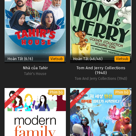
Hoàn Tất (6/6)
Hoàn Tất (46/46)
Vietsub
Vietsub
Nhà của Tahir
Tom And Jerry Collections
(1940)
Tahir's House
Tom And Jerry Collections (1940)
Phim bộ
Phim bộ
TRỌN BỘ
TRỌN BỘ