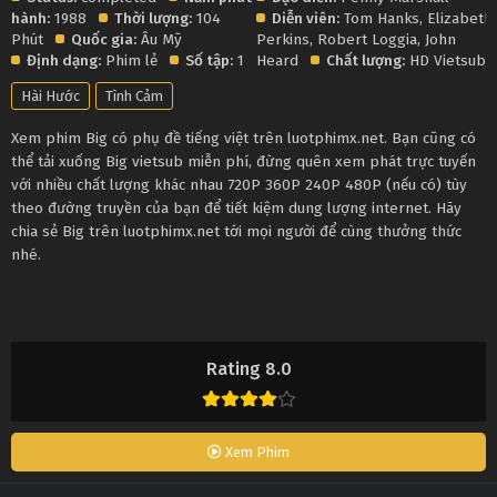
hành:
1988
Thời lượng:
104
Diễn viên:
Tom Hanks
,
Elizabeth
Phút
Quốc gia:
Âu Mỹ
Perkins
,
Robert Loggia
,
John
Định dạng:
Phim lẻ
Số tập:
1
Heard
Chất lượng:
HD Vietsub
Hài Hước
Tình Cảm
Xem phim Big có phụ đề tiếng việt trên luotphimx.net. Bạn cũng có
thể tải xuống Big vietsub miễn phí, đừng quên xem phát trực tuyến
với nhiều chất lượng khác nhau 720P 360P 240P 480P (nếu có) tùy
theo đường truyền của bạn để tiết kiệm dung lượng internet. Hãy
chia sẻ Big trên luotphimx.net tới mọi người để cùng thưởng thức
nhé.
Rating 8.0
Xem Phim