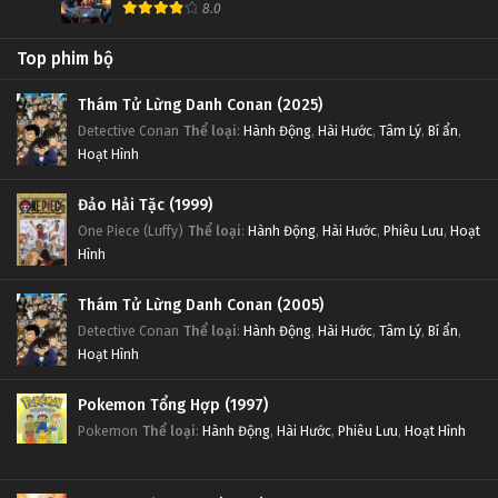
8.0
Top phim bộ
Thám Tử Lừng Danh Conan (2025)
Detective Conan
Thể loại
:
Hành Động
,
Hài Hước
,
Tâm Lý
,
Bí ẩn
,
Hoạt Hình
Đảo Hải Tặc (1999)
One Piece (Luffy)
Thể loại
:
Hành Động
,
Hài Hước
,
Phiêu Lưu
,
Hoạt
Hình
Thám Tử Lừng Danh Conan (2005)
Detective Conan
Thể loại
:
Hành Động
,
Hài Hước
,
Tâm Lý
,
Bí ẩn
,
Hoạt Hình
Pokemon Tổng Hợp (1997)
Pokemon
Thể loại
:
Hành Động
,
Hài Hước
,
Phiêu Lưu
,
Hoạt Hình