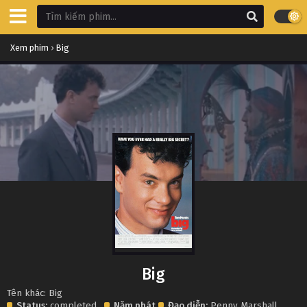
Xem phim
›
Big
Big
Tên khác: Big
Status:
completed
Năm phát
Đạo diễn:
Penny Marshall