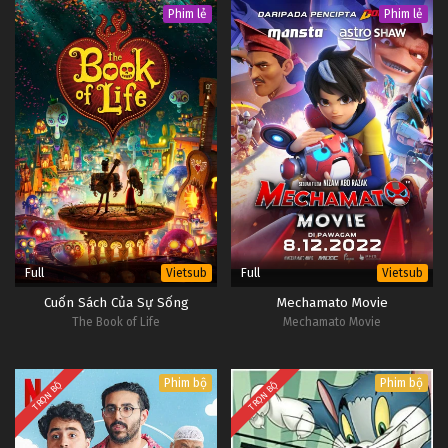
Phim lẻ
Phim lẻ
Full
Full
Vietsub
Vietsub
Cuốn Sách Của Sự Sống
Mechamato Movie
The Book of Life
Mechamato Movie
Phim bộ
Phim bộ
TRỌN BỘ
TRỌN BỘ