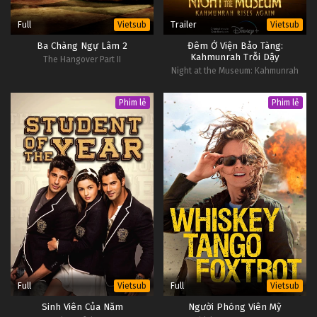
Full
Trailer
Vietsub
Vietsub
Ba Chàng Ngự Lâm 2
Đêm Ở Viện Bảo Tàng:
Kahmunrah Trỗi Dậy
The Hangover Part II
Night at the Museum: Kahmunrah
Rises Again
Phim lẻ
Phim lẻ
Full
Full
Vietsub
Vietsub
Sinh Viên Của Năm
Người Phóng Viên Mỹ