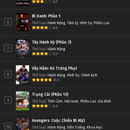
6.0
Bí Danh: Phần 1
6
Thể loại
:
Hành Động
,
Tâm Lý
,
Hình Sự
,
Phiêu Lưu
8.0
Tây Hành Kỷ (Phần 3)
7
Thể loại
:
Hành Động
8.0
Vây Hãm: Kẻ Trừng Phạt
8
Thể loại
:
Hành Động
,
Hình Sự
,
Chính kịch
10.0
Trạng Cãi (Phần 13)
9
Thể loại
:
Tình Cảm
,
Hài Hước
,
Phiêu Lưu
,
Gia Đình
8.0
Avengers: Cuộc Chiến Bí Mật
10
Thể loại
:
Hành Động
,
Viễn Tưởng
,
Khoa Học