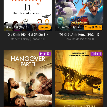
Hoàn Tất (18/18)
Hoàn Tất (11/11)
Vietsub
Thuyết Minh
Gia Đình Hiện Đại (Phần 11)
Tố Chất Anh Hùng (Phần 1)
Modern Family (Season 11)
Hero Inside (Season 1)
Phim lẻ
Phim lẻ