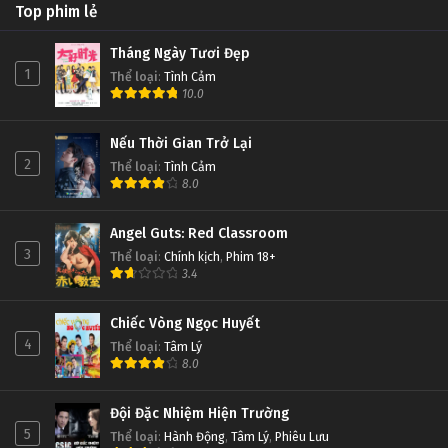
Top phim lẻ
Tháng Ngày Tươi Đẹp
1
Thể loại
:
Tình Cảm
10.0
Nếu Thời Gian Trở Lại
2
Thể loại
:
Tình Cảm
8.0
Angel Guts: Red Classroom
3
Thể loại
:
Chính kịch
,
Phim 18+
3.4
Chiếc Vòng Ngọc Huyết
4
Thể loại
:
Tâm Lý
8.0
Đội Đặc Nhiệm Hiện Trường
5
Thể loại
:
Hành Động
,
Tâm Lý
,
Phiêu Lưu