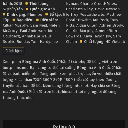
hành:
2018
Thời lượng:
Nyman
,
Charlie Creed-Miles
,
57phút/tập
Quốc gia:
Anh
Charlotte Riley
,
David Dawson
,
Định dạng:
Phim bộ
Số tập:
6
Jeffrey Postlethwaite
,
Matthew
Tập
Đạo diễn:
Diễn viên:
Postlethwaite
,
Ian Peck
,
Tony
Cillian Murphy
,
Sam Neill
,
Helen
Pitts
,
Aidan Gillen
,
Adrien Brody
,
McCrory
,
Paul Anderson
,
Iddo
Charlie Murphy
,
Aimee-Ffion
Goldberg
,
Annabelle Wallis
,
Edwards
,
Anya Taylor-Joy
,
Sam
Sophie Rundle
,
Tom Hardy
,
Joe
Claflin
Chất lượng:
HD Vietsub
Chính kịch
Xem phim Bóng ma Anh Quốc (Phần 5) có phụ đề tiếng việt trên
luotphimx.net. Bạn cũng có thể tải xuống Bóng ma Anh Quốc (Phần
5) vietsub miễn phí, đừng quên xem phát trực tuyến với nhiều chất
lượng khác nhau 720P 360P 240P 480P (nếu có) tùy theo đường
truyền của bạn để tiết kiệm dung lượng internet. Hãy chia sẻ Bóng
ma Anh Quốc (Phần 5) trên luotphimx.net tới mọi người để cùng
thưởng thức nhé.
Rating 8.0