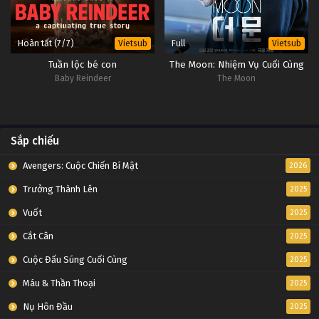
Hoàn tất (7/7)
Full
Vietsub
Vietsub
Tuần lộc bé con
The Moon: Nhiệm Vụ Cuối Cùng
Baby Reindeer
The Moon
Sắp chiếu
Avengers: Cuộc Chiến Bí Mật
2026
Trưởng Thành Lên
2025
Vuốt
2025
Cắt Cân
2025
Cuộc Đấu Súng Cuối Cùng
2025
Máu & Thần Thoại
2025
Nụ Hôn Đầu
2025