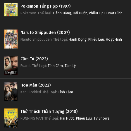
Pokemon Tổng Hợp (1997)
Pokemon
Thể loại
:
Hành Động
,
Hài Hước
,
Phiêu Lưu
,
Hoạt Hình
Naruto Shippuden (2007)
Naruto Shippuuden
Thể loại
:
Hành Động
,
Phiêu Lưu
,
Hoạt Hình
Cầm Tù (2022)
Esaret
Thể loại
:
Tình Cảm
,
Tâm Lý
Hoa Máu (2022)
Kan Cicekleri
Thể loại
:
Tình Cảm
Thử Thách Thần Tượng (2010)
RUNNING MAN
Thể loại
:
Hài Hước
,
Phiêu Lưu
,
TV Shows