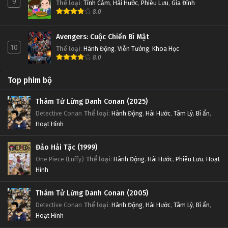
9
Thể loại
:
Tình Cảm
,
Hài Hước
,
Phiêu Lưu
,
Gia Đình
8.0
Avengers: Cuộc Chiến Bí Mật
10
Thể loại
:
Hành Động
,
Viễn Tưởng
,
Khoa Học
8.0
Top phim bộ
Thám Tử Lừng Danh Conan (2025)
Detective Conan
Thể loại
:
Hành Động
,
Hài Hước
,
Tâm Lý
,
Bí ẩn
,
Hoạt Hình
Đảo Hải Tặc (1999)
One Piece (Luffy)
Thể loại
:
Hành Động
,
Hài Hước
,
Phiêu Lưu
,
Hoạt
Hình
Thám Tử Lừng Danh Conan (2005)
Detective Conan
Thể loại
:
Hành Động
,
Hài Hước
,
Tâm Lý
,
Bí ẩn
,
Hoạt Hình