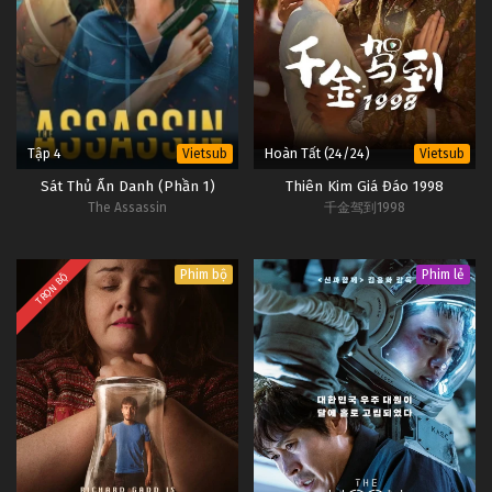
Tập 4
Hoàn Tất (24/24)
Vietsub
Vietsub
Sát Thủ Ẩn Danh (Phần 1)
Thiên Kim Giá Đáo 1998
The Assassin
千金驾到1998
Phim bộ
Phim lẻ
TRỌN BỘ