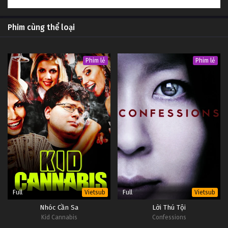
Phim cùng thể loại
Phim lẻ
Phim lẻ
Full
Full
Vietsub
Vietsub
Nhóc Cần Sa
Lời Thú Tội
Kid Cannabis
Confessions