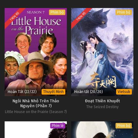
Phim bộ
Phim bộ
TRỌN BỘ
TRỌN BỘ
Hoàn Tất (22/22)
Hoàn tất (20/20)
Thuyết Minh
Vietsub
Ngôi Nhà Nhỏ Trên Thảo
Đoạt Thiên Khuyết
Nguyên (Phần 7)
The Seized Destiny
Little House on the Prairie (Season 7)
Phim lẻ
Phim bộ