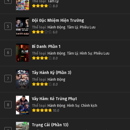
4
Thể loại
:
Tâm Lý
8.0
Đội Đặc Nhiệm Hiện Trường
5
Thể loại
:
Hành Động
,
Tâm Lý
,
Phiêu Lưu
6.0
Bí Danh: Phần 1
6
Thể loại
:
Hành Động
,
Tâm Lý
,
Hình Sự
,
Phiêu Lưu
8.0
Tây Hành Kỷ (Phần 3)
7
Thể loại
:
Hành Động
8.0
Vây Hãm: Kẻ Trừng Phạt
8
Thể loại
:
Hành Động
,
Hình Sự
,
Chính kịch
10.0
Trạng Cãi (Phần 13)