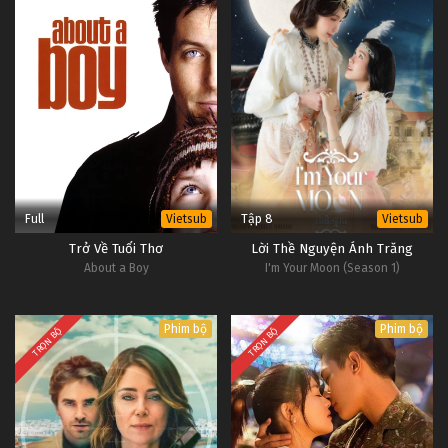
Full
Tập 8
Vietsub
Vietsub
Trở Về Tuổi Thơ
Lời Thề Nguyện Ánh Trăng
About a Boy
I'm Your Moon (Season 1)
Phim bộ
Phim bộ
TRỌN BỘ
TRỌN BỘ