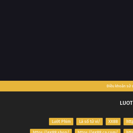
Điều khoản sử
LUOT
Lướt Phim
Lá số tử vi/
XX88
htt
https://gg88.shop/
https://gg88.cn.com/
htt