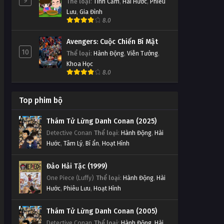
9
Thể loại
:
Tình Cảm
,
Hài Hước
,
Phiêu
Lưu
,
Gia Đình
8.0
Avengers: Cuộc Chiến Bí Mật
10
Thể loại
:
Hành Động
,
Viễn Tưởng
,
Khoa Học
8.0
Top phim bộ
Thám Tử Lừng Danh Conan (2025)
Detective Conan
Thể loại
:
Hành Động
,
Hài
Hước
,
Tâm Lý
,
Bí ẩn
,
Hoạt Hình
Đảo Hải Tặc (1999)
One Piece (Luffy)
Thể loại
:
Hành Động
,
Hài
Hước
,
Phiêu Lưu
,
Hoạt Hình
Thám Tử Lừng Danh Conan (2005)
Detective Conan
Thể loại
:
Hành Động
,
Hài