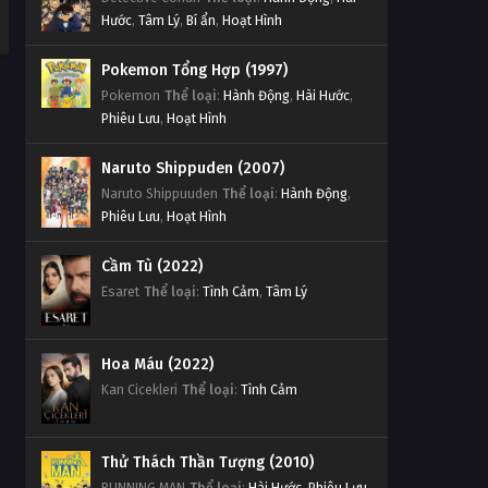
Hước
,
Tâm Lý
,
Bí ẩn
,
Hoạt Hình
Pokemon Tổng Hợp (1997)
Pokemon
Thể loại
:
Hành Động
,
Hài Hước
,
Phiêu Lưu
,
Hoạt Hình
Naruto Shippuden (2007)
Naruto Shippuuden
Thể loại
:
Hành Động
,
Phiêu Lưu
,
Hoạt Hình
Cầm Tù (2022)
Esaret
Thể loại
:
Tình Cảm
,
Tâm Lý
Hoa Máu (2022)
Kan Cicekleri
Thể loại
:
Tình Cảm
Thử Thách Thần Tượng (2010)
RUNNING MAN
Thể loại
:
Hài Hước
,
Phiêu Lưu
,