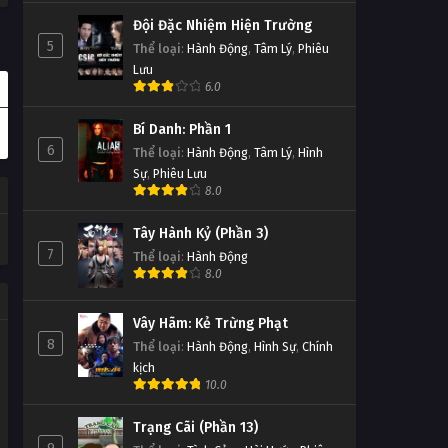
Đội Đặc Nhiệm Hiện Trường
5
Thể loại
:
Hành Động
,
Tâm Lý
,
Phiêu
Lưu
6.0
Bí Danh: Phần 1
6
Thể loại
:
Hành Động
,
Tâm Lý
,
Hình
Sự
,
Phiêu Lưu
8.0
Tây Hành Kỷ (Phần 3)
7
Thể loại
:
Hành Động
8.0
Vây Hãm: Kẻ Trừng Phạt
8
Thể loại
:
Hành Động
,
Hình Sự
,
Chính
kịch
10.0
Trạng Cãi (Phần 13)