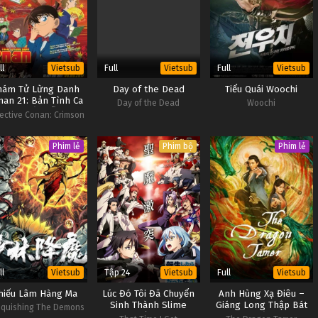
ll
Full
Full
Vietsub
Vietsub
Vietsub
hám Tử Lừng Danh
Day of the Dead
Tiểu Quái Woochi
nan 21: Bản Tình Ca
Day of the Dead
Woochi
Màu Đỏ Thẫm
ective Conan: Crimson
Love Letter
Phim lẻ
Phim bộ
Phim lẻ
ll
Tập 24
Full
Vietsub
Vietsub
Vietsub
hiếu Lâm Hàng Ma
Lúc Đó Tôi Đã Chuyển
Anh Hùng Xạ Điêu –
Sinh Thành Slime
Giáng Long Thập Bát
quishing The Demons
(Phần 3)
Chưởng