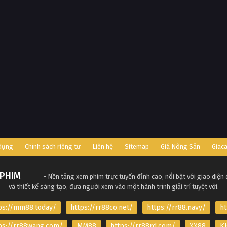
 dụng
Chính sách riêng tư
Liên hệ
Sitemap
Giá Nông Sản
Giac
PHIM
- Nền tảng xem phim trực tuyến đỉnh cao, nổi bật với giao diện
và thiết kế sáng tạo, đưa người xem vào một hành trình giải trí tuyệt vời.
ps://mm88.today/
https://rr88co.net/
https://rr88.navy/
ht
ps://rr88wang.com/
MM88
https://rr88rd.com/
XX88
KJ