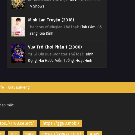
TV Shows
Minh Lan Truyện (2018)
The Story of Minglan
Thể loại
:
Tình Cảm
,
Cổ
Trang
,
Gia Đình
Vua Trò Chơi Phần 1 (2000)
Yu-Gi-Oh! Duel Monster
Thể loại
:
Hành
Động
,
Hài Hước
,
Viễn Tưởng
,
Hoạt Hình
afe
GiaSauRieng
 đẹp mắt
tps://rr88.select/
https://gg88.mobi/
C
KJC
tv88
https://rr88ss.club/
8DAY