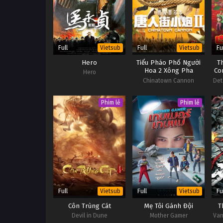
Full
Full
Fu
Vietsub
Vietsub
Hero
Tiểu Pháo Phố Người
T
Hoa 2 Xông Pha
Co
Hero
Melbourne
Chinatown Cannon
Det
Phim lẻ
Phim lẻ
Full
Full
Fu
Vietsub
Vietsub
Côn Trùng Cát
Mẹ Tôi Gánh Đội
T
Devil in Dune
Mother Gamer
Van