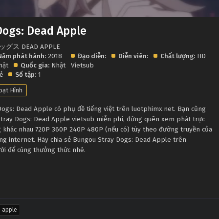
Dogs: Dead Apple
ッグス DEAD APPLE
Năm phát hành:
2018
Đạo diễn:
Diễn viên:
Chất lượng:
HD
hật
Quốc gia:
Nhật
Vietsub
lẻ
Số tập:
1
oạt Hình
gs: Dead Apple có phụ đề tiếng việt trên luotphimx.net. Bạn cũng
Stray Dogs: Dead Apple vietsub miễn phí, đừng quên xem phát trực
ng khác nhau 720P 360P 240P 480P (nếu có) tùy theo đường truyền của
ợng internet. Hãy chia sẻ Bungou Stray Dogs: Dead Apple trên
ười để cùng thưởng thức nhé.
pple