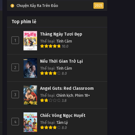
Chuyện Xảy Ra Trên Đảo
2025
Top phim lẻ
Tháng Ngày Tươi Đẹp
1
Thể loại
:
Tình Cảm
10.0
Nếu Thời Gian Trở Lại
2
Thể loại
:
Tình Cảm
8.0
Angel Guts: Red Classroom
3
Thể loại
:
Chính kịch
,
Phim 18+
3.8
Chiếc Vòng Ngọc Huyết
4
Thể loại
:
Tâm Lý
8.0