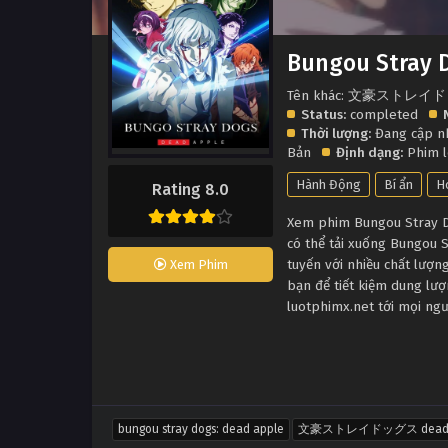
Bungou Stray 
Tên khác: 文豪ストレイド
Status:
completed
Thời lượng:
Đang cập n
Bản
Định dạng:
Phim 
Hành Động
Bí ẩn
H
Rating 8.0
Xem phim Bungou Stray Do
có thể tải xuống Bungou 
tuyến với nhiều chất lượ
Xem Phim
bạn để tiết kiệm dung lư
luotphimx.net tới mọi ng
bungou stray dogs: dead apple
文豪ストレイドッグス dead a