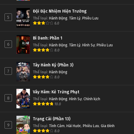
Đội Đặc Nhiệm Hiện Trường
5
Thể loại
:
Hành Động
,
Tâm Lý
,
Phiêu Lưu
6.0
Bí Danh: Phần 1
6
Thể loại
:
Hành Động
,
Tâm Lý
,
Hình Sự
,
Phiêu Lưu
8.0
Tây Hành Kỷ (Phần 3)
7
Thể loại
:
Hành Động
8.0
Vây Hãm: Kẻ Trừng Phạt
8
Thể loại
:
Hành Động
,
Hình Sự
,
Chính kịch
10.0
Trạng Cãi (Phần 13)
9
Thể loại
:
Tình Cảm
,
Hài Hước
,
Phiêu Lưu
,
Gia Đình
8.0