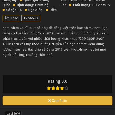
phút/tập
Quốc gia:
Trung
Tâm
,
Kristian Kostov
,
Escape
Quốc
Định dạng:
Phim bộ
Plan
Chất lượng:
HD Vietsub
Số tập:
14
Đạo diễn:
Diễn
Âm Nhạc
TV Shows
Xem phim Ca sĩ 2019 có phụ đề tiếng việt trên luotphimx.net. Bạn
cũng có thể tải xuống Ca sĩ 2019 vietsub miễn phí, đừng quên xem
phát trực tuyến với nhiều chất lượng khác nhau 720P 360P 240P
480P (nếu có) tùy theo đường truyền của bạn để tiết kiệm dung
lượng internet. Hãy chia sẻ Ca sĩ 2019 trên luotphimx.net tới mọi
người để cùng thưởng thức nhé.
Rating 8.0
Xem Phim
ca sĩ 2019