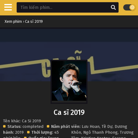
Xem phim
›
Ca sĩ 2019
Ca sĩ 2019
Tên khác: Ca Si 2019
Status:
completed
Năm phát
viên:
Lưu Hoan
,
Tề Dự
,
Dương
hành:
2019
Thời lượng:
45
Khôn
,
Ngô Thanh Phong
,
Trương