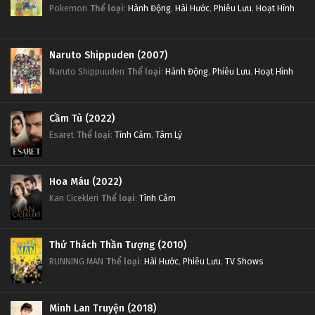
Pokemon
Thể loại
:
Hành Động
,
Hài Hước
,
Phiêu Lưu
,
Hoạt Hình
Naruto Shippuden (2007)
Naruto Shippuuden
Thể loại
:
Hành Động
,
Phiêu Lưu
,
Hoạt Hình
Cầm Tù (2022)
Esaret
Thể loại
:
Tình Cảm
,
Tâm Lý
Hoa Máu (2022)
Kan Cicekleri
Thể loại
:
Tình Cảm
Thử Thách Thần Tượng (2010)
RUNNING MAN
Thể loại
:
Hài Hước
,
Phiêu Lưu
,
TV Shows
Minh Lan Truyện (2018)