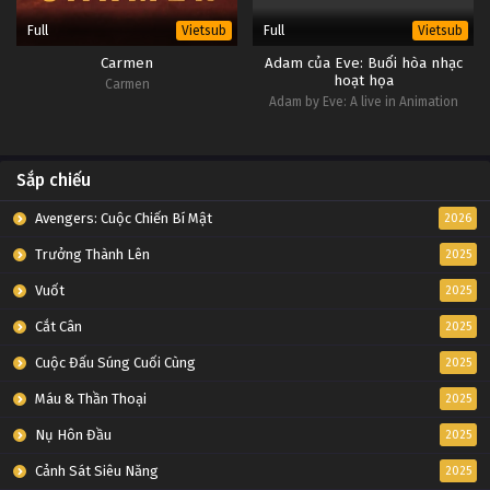
Full
Full
Vietsub
Vietsub
Carmen
Adam của Eve: Buổi hòa nhạc
hoạt họa
Carmen
Adam by Eve: A live in Animation
Sắp chiếu
Avengers: Cuộc Chiến Bí Mật
2026
Trưởng Thành Lên
2025
Vuốt
2025
Cắt Cân
2025
Cuộc Đấu Súng Cuối Cùng
2025
Máu & Thần Thoại
2025
Nụ Hôn Đầu
2025
Cảnh Sát Siêu Năng
2025