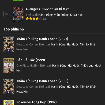
Avengers: Cuộc Chiến Bí Mật
10
Thể loại
:
Hành Động
,
Viễn Tưởng
,
Khoa Học
8.0
Top phim bộ
Thám Tử Lừng Danh Conan (2025)
Detective Conan
Thể loại
:
Hành Động
,
Hài Hước
,
Tâm Lý
,
Bí ẩn
,
Hoạt Hình
Đảo Hải Tặc (1999)
One Piece (Luffy)
Thể loại
:
Hành Động
,
Hài Hước
,
Phiêu Lưu
,
Hoạt
Hình
Thám Tử Lừng Danh Conan (2005)
Detective Conan
Thể loại
:
Hành Động
,
Hài Hước
,
Tâm Lý
,
Bí ẩn
,
Hoạt Hình
Pokemon Tổng Hợp (1997)