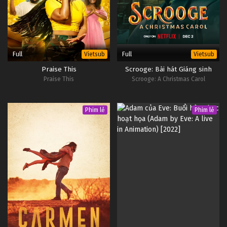
Full
Full
Vietsub
Vietsub
Praise This
Scrooge: Bài hát Giáng sinh
Praise This
Scrooge: A Christmas Carol
Phim lẻ
Phim lẻ