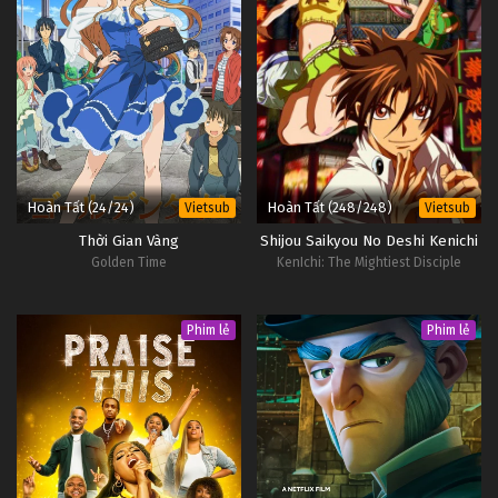
Hoàn Tất (24/24)
Hoàn Tất (248/248)
Vietsub
Vietsub
Thời Gian Vàng
Shijou Saikyou No Deshi Kenichi
Golden Time
KenIchi: The Mightiest Disciple
Phim lẻ
Phim lẻ