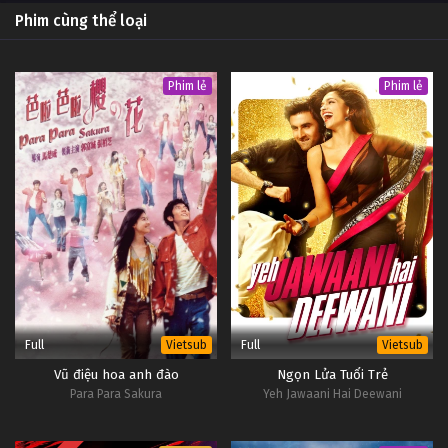
#1
Phim cùng thể loại
4
Ca sĩ 2019 Tập 4
Vietsub
#1
Phim lẻ
Phim lẻ
3
Ca sĩ 2019 Tập 3
Vietsub
#1
2
Ca sĩ 2019 Tập 2
Vietsub
#1
1
Ca sĩ 2019 Tập 1
Vietsub
#1
Full
Full
Vietsub
Vietsub
Vũ điệu hoa anh đào
Ngọn Lửa Tuổi Trẻ
Para Para Sakura
Yeh Jawaani Hai Deewani