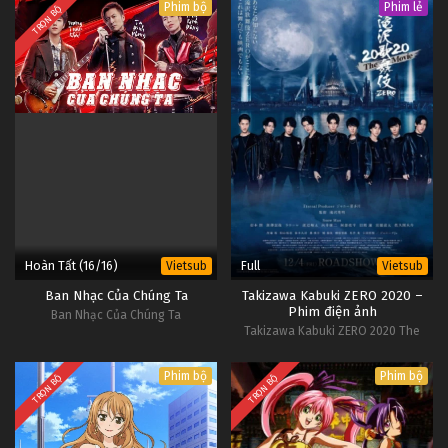
Phim bộ
Phim lẻ
TRỌN BỘ
Hoàn Tất (16/16)
Full
Vietsub
Vietsub
Ban Nhạc Của Chúng Ta
Takizawa Kabuki ZERO 2020 –
Phim điện ảnh
Ban Nhạc Của Chúng Ta
Takizawa Kabuki ZERO 2020 The
Movie
Phim bộ
Phim bộ
TRỌN BỘ
TRỌN BỘ