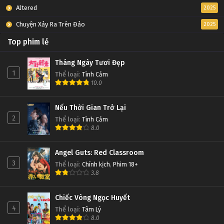
Altered
2025
Chuyện Xảy Ra Trên Đảo
2025
Top phim lẻ
Tháng Ngày Tươi Đẹp
1
Thể loại
:
Tình Cảm
10.0
Nếu Thời Gian Trở Lại
2
Thể loại
:
Tình Cảm
8.0
Angel Guts: Red Classroom
3
Thể loại
:
Chính kịch
,
Phim 18+
3.8
Chiếc Vòng Ngọc Huyết
4
Thể loại
:
Tâm Lý
8.0