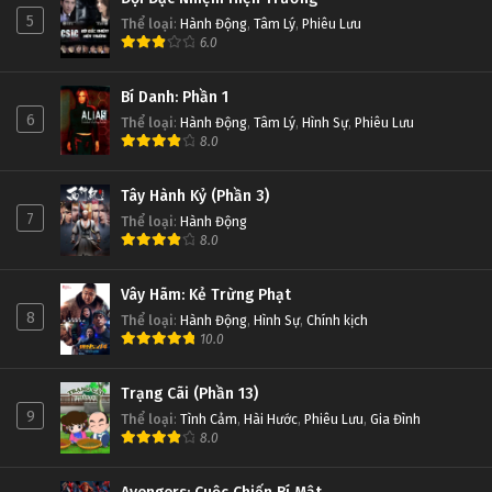
5
Thể loại
:
Hành Động
,
Tâm Lý
,
Phiêu Lưu
6.0
Bí Danh: Phần 1
6
Thể loại
:
Hành Động
,
Tâm Lý
,
Hình Sự
,
Phiêu Lưu
8.0
Tây Hành Kỷ (Phần 3)
7
Thể loại
:
Hành Động
8.0
Vây Hãm: Kẻ Trừng Phạt
8
Thể loại
:
Hành Động
,
Hình Sự
,
Chính kịch
10.0
Trạng Cãi (Phần 13)
9
Thể loại
:
Tình Cảm
,
Hài Hước
,
Phiêu Lưu
,
Gia Đình
8.0