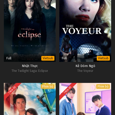
Full
Full
Vietsub
Vietsub
Nhật Thực
Kẻ Dòm Ngó
The Twilight Saga: Eclipse
The Voyeur
Phim bộ
Phim bộ
TRỌN BỘ
TRỌN BỘ