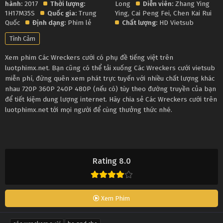
hành:
2017
Thời lượng:
Long
Diễn viên:
Zhang Ying
1H17M35S
Quốc gia:
Trung
Ying
,
Cai Peng Fei
,
Chen Kai Rui
Quốc
Định dạng:
Phim lẻ
Chất lượng:
HD Vietsub
Tình Cảm
Xem phim Các Wreckers cưới có phụ đề tiếng việt trên
luotphimx.net. Bạn cũng có thể tải xuống Các Wreckers cưới vietsub
miễn phí, đừng quên xem phát trực tuyến với nhiều chất lượng khác
nhau 720P 360P 240P 480P (nếu có) tùy theo đường truyền của bạn
để tiết kiệm dung lượng internet. Hãy chia sẻ Các Wreckers cưới trên
luotphimx.net tới mọi người để cùng thưởng thức nhé.
Rating 8.0
Xem Phim