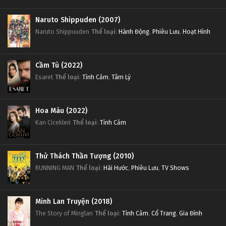
Naruto Shippuden (2007)
Naruto Shippuuden
Thể loại
:
Hành Động
,
Phiêu Lưu
,
Hoạt Hình
Cầm Tù (2022)
Esaret
Thể loại
:
Tình Cảm
,
Tâm Lý
Hoa Máu (2022)
Kan Cicekleri
Thể loại
:
Tình Cảm
Thử Thách Thần Tượng (2010)
RUNNING MAN
Thể loại
:
Hài Hước
,
Phiêu Lưu
,
TV Shows
Minh Lan Truyện (2018)
The Story of Minglan
Thể loại
:
Tình Cảm
,
Cổ Trang
,
Gia Đình