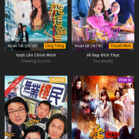
Hoàn Tất (20/20)
Hoàn tất (16/16)
Lồng Tiếng
Thuyết Minh
Vượt Lên Chính Mình
Vẻ Đẹp Đích Thực
Trimming Success
True Beauty
Phim bộ
Phim lẻ
TRỌN BỘ