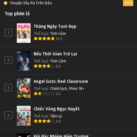
Chuyện Xảy Ra Trên Đảo
2025
Top phim lẻ
Tháng Ngày Tươi Đẹp
1
Thể loại
:
Tình Cảm
10.0
Nếu Thời Gian Trở Lại
2
Thể loại
:
Tình Cảm
8.0
Angel Guts: Red Classroom
3
Thể loại
:
Chính kịch
,
Phim 18+
3.4
Chiếc Vòng Ngọc Huyết
4
Thể loại
:
Tâm Lý
8.0
Đội Đặc Nhiệm Hiện Trường