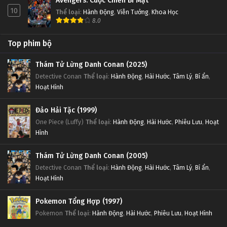
Avengers: Cuộc Chiến Bí Mật
10
Thể loại
:
Hành Động
,
Viễn Tưởng
,
Khoa Học
8.0
Top phim bộ
Thám Tử Lừng Danh Conan (2025)
Detective Conan
Thể loại
:
Hành Động
,
Hài Hước
,
Tâm Lý
,
Bí ẩn
,
Hoạt Hình
Đảo Hải Tặc (1999)
One Piece (Luffy)
Thể loại
:
Hành Động
,
Hài Hước
,
Phiêu Lưu
,
Hoạt
Hình
Thám Tử Lừng Danh Conan (2005)
Detective Conan
Thể loại
:
Hành Động
,
Hài Hước
,
Tâm Lý
,
Bí ẩn
,
Hoạt Hình
Pokemon Tổng Hợp (1997)
Pokemon
Thể loại
:
Hành Động
,
Hài Hước
,
Phiêu Lưu
,
Hoạt Hình