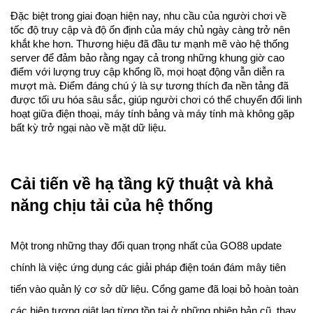
Đặc biệt trong giai đoạn hiện nay, nhu cầu của người chơi về 
tốc độ truy cập và độ ổn định của máy chủ ngày càng trở nên 
khắt khe hơn. Thương hiệu đã đầu tư mạnh mẽ vào hệ thống 
server để đảm bảo rằng ngay cả trong những khung giờ cao 
điểm với lượng truy cập khổng lồ, mọi hoạt động vẫn diễn ra 
mượt mà. Điểm đáng chú ý là sự tương thích đa nền tảng đã 
được tối ưu hóa sâu sắc, giúp người chơi có thể chuyển đổi linh 
hoạt giữa điện thoại, máy tính bảng và máy tính mà không gặp 
bất kỳ trở ngại nào về mặt dữ liệu.
Cải tiến về hạ tầng kỹ thuật và khả 
năng chịu tải của hệ thống
Một trong những thay đổi quan trọng nhất của GO88 update 
chính là việc ứng dụng các giải pháp điện toán đám mây tiên 
tiến vào quản lý cơ sở dữ liệu. Cổng game đã loại bỏ hoàn toàn 
các hiện tượng giật lag từng tồn tại ở những phiên bản cũ, thay 