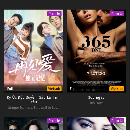
Phim lẻ
Phim lẻ
Full
Full
Vietsub
Vietsub
Ký Ức Độc Quyền: Gặp Lại Tình
365 ngày
Yêu
365 Days
Unique Memory: Farewell to Love
Phim lẻ
Phim lẻ