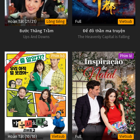
Hoàn Tất (21/21)
Full
Lồng tiếng
Vietsub
Bước Thăng Trầm
Đế đô thần ma truyện
Ups And Downs
The Heavenly Capital is Falling
Phim bộ
Phim lẻ
TRỌN BỘ
Hoàn Tất (10/10)
Full
Vietsub
Vietsub