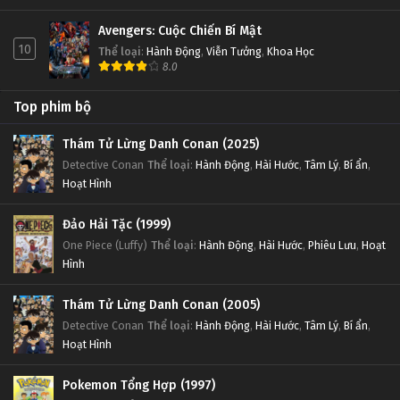
Avengers: Cuộc Chiến Bí Mật
10
Thể loại
:
Hành Động
,
Viễn Tưởng
,
Khoa Học
8.0
Top phim bộ
Thám Tử Lừng Danh Conan (2025)
Detective Conan
Thể loại
:
Hành Động
,
Hài Hước
,
Tâm Lý
,
Bí ẩn
,
Hoạt Hình
Đảo Hải Tặc (1999)
One Piece (Luffy)
Thể loại
:
Hành Động
,
Hài Hước
,
Phiêu Lưu
,
Hoạt
Hình
Thám Tử Lừng Danh Conan (2005)
Detective Conan
Thể loại
:
Hành Động
,
Hài Hước
,
Tâm Lý
,
Bí ẩn
,
Hoạt Hình
Pokemon Tổng Hợp (1997)