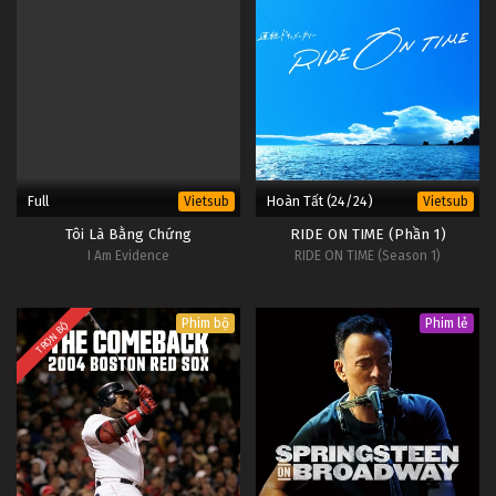
Full
Hoàn Tất (24/24)
Vietsub
Vietsub
Tôi Là Bằng Chứng
RIDE ON TIME (Phần 1)
I Am Evidence
RIDE ON TIME (Season 1)
Phim bộ
Phim lẻ
TRỌN BỘ