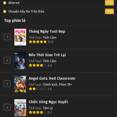
Altered
2025
Chuyện Xảy Ra Trên Đảo
2025
Top phim lẻ
Tháng Ngày Tươi Đẹp
1
Thể loại
:
Tình Cảm
10.0
Nếu Thời Gian Trở Lại
2
Thể loại
:
Tình Cảm
8.0
Angel Guts: Red Classroom
3
Thể loại
:
Chính kịch
,
Phim 18+
3.8
Chiếc Vòng Ngọc Huyết
4
Thể loại
:
Tâm Lý
8.0