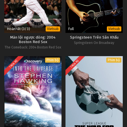
Hoàn tất (3/3)
Full
Vietsub
Vietsub
Màn lội ngược dòng: 2004
Springsteen Trên Sân Khấu
Boston Red Sox
Springsteen On Broadway
The Comeback: 2004 Boston Red Sox
Phim bộ
Phim bộ
TRỌN BỘ
TRỌN BỘ