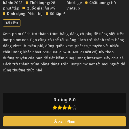
hành:
2023
Thời lượng:
28
Dinklage
Chất lượng:
HD
phút/tập
Quốc gia:
Âu Mỹ
Vietsub
Định dạng:
Phim bộ
Số tập:
6
Tài Liệu
Xem phim Cách trở thành trùm băng đảng có phụ đề tiếng việt trên
luotphimx.net. Bạn cũng có thể tải xuống Cách trở thành trùm băng
đảng vietsub miễn phí, đừng quên xem phát trực tuyến với nhiều
chất lượng khác nhau 720P 360P 240P 480P (nếu có) tùy theo
đường truyền của bạn để tiết kiệm dung lượng internet. Hãy chia sẻ
Cách trở thành trùm băng đảng trên luotphimx.net tới mọi người để
cùng thưởng thức nhé.
Rating 8.0
Xem Phim