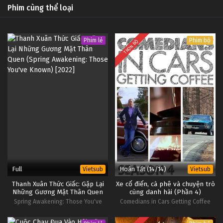
Phim cùng thể loại
Phim lẻ
Phim bộ
TRỌN BỘ
Full
Hoàn Tất (14/14)
Vietsub
Vietsub
Thanh Xuân Thức Giấc: Gặp Lại
Xe cổ điển, cà phê và chuyện trò
Những Gương Mặt Thân Quen
cùng danh hài (Phần 4)
Spring Awakening: Those You've
Comedians in Cars Getting Coffee
Known
(Season 4)