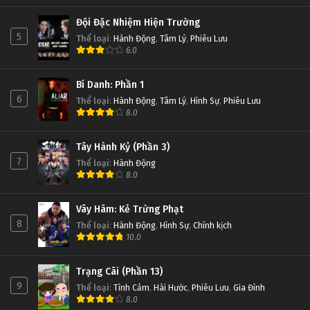
Đội Đặc Nhiệm Hiện Trường
5
Thể loại
:
Hành Động
,
Tâm Lý
,
Phiêu Lưu
6.0
Bí Danh: Phần 1
6
Thể loại
:
Hành Động
,
Tâm Lý
,
Hình Sự
,
Phiêu Lưu
8.0
Tây Hành Kỷ (Phần 3)
7
Thể loại
:
Hành Động
8.0
Vây Hãm: Kẻ Trừng Phạt
8
Thể loại
:
Hành Động
,
Hình Sự
,
Chính kịch
10.0
Trạng Cãi (Phần 13)
9
Thể loại
:
Tình Cảm
,
Hài Hước
,
Phiêu Lưu
,
Gia Đình
8.0