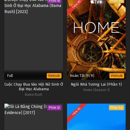
Phim lẻ
Phim bộ
TRỌN BỘ
Full
Hoàn Tất (9/9)
Vietsub
Vietsub
Cuộc Chạy Đua Vào Hội Nữ Sinh Ở
Ngôi Nhà Tương Lai (Phần 1)
Đại Học Alabama
Home (Season 1)
Bama Rush
Phim lẻ
Phim bộ
TRỌN BỘ