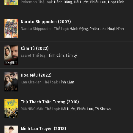
Pokemon
Thể loại
:
Hành Động
,
Hài Hước
,
Phiêu Lưu
,
Hoạt Hình
Naruto Shippuden (2007)
Naruto Shippuuden
Thể loại
:
Hành Động
,
Phiêu Lưu
,
Hoạt Hình
Cầm Tù (2022)
Esaret
Thể loại
:
Tình Cảm
,
Tâm Lý
Hoa Máu (2022)
Kan Cicekleri
Thể loại
:
Tình Cảm
Thử Thách Thần Tượng (2010)
RUNNING MAN
Thể loại
:
Hài Hước
,
Phiêu Lưu
,
TV Shows
Minh Lan Truyện (2018)