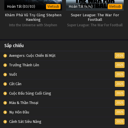
Hoàn Tất (03/03)
Hoàn Tất (4/4)
Vietsub
Vietsub
Khám Phá Vũ Trụ Cùng Stephen
Super League: The War For
Hawking
Football
Into the Universe with Stephen
Super League: The War For Football
Hawking
Sắp chiếu
Avengers: Cuộc Chiến Bí Mật
2026
Trưởng Thành Lên
2025
Vuốt
2025
Cắt Cân
2025
Cuộc Đấu Súng Cuối Cùng
2025
Máu & Thần Thoại
2025
Nụ Hôn Đầu
2025
Cảnh Sát Siêu Năng
2025