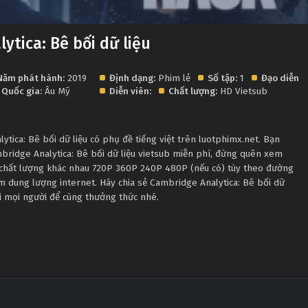
ytica: Bê bối dữ liệu
Năm phát hành:
2019
Định dạng:
Phim lẻ
Số tập:
1
Đạo diễn:
Quốc gia:
Âu Mỹ
Diễn viên:
Chất lượng:
HD Vietsub
ica: Bê bối dữ liệu có phụ đề tiếng việt trên luotphimx.net. Bạn
bridge Analytica: Bê bối dữ liệu vietsub miễn phí, đừng quên xem
u chất lượng khác nhau 720P 360P 240P 480P (nếu có) tùy theo đường
ệm dung lượng internet. Hãy chia sẻ Cambridge Analytica: Bê bối dữ
ới mọi người để cùng thưởng thức nhé.