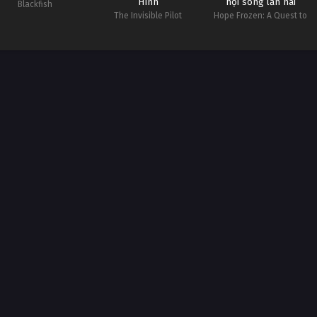
Hình
hội sống lần hai
Blackfish
The Invisible Pilot
Hope Frozen: A Quest to
Live Twice