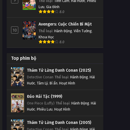
9
Thể loại
:
Tình Cảm
,
Hài Hước
,
Phiêu
Lưu
,
Gia Đình
8.0
Avengers: Cuộc Chiến Bí Mật
10
Thể loại
:
Hành Động
,
Viễn Tưởng
,
Khoa Học
8.0
Top phim bộ
Thám Tử Lừng Danh Conan (2025)
Detective Conan
Thể loại
:
Hành Động
,
Hài
Hước
,
Tâm Lý
,
Bí ẩn
,
Hoạt Hình
Đảo Hải Tặc (1999)
One Piece (Luffy)
Thể loại
:
Hành Động
,
Hài
Hước
,
Phiêu Lưu
,
Hoạt Hình
Thám Tử Lừng Danh Conan (2005)
Detective Conan
Thể loại
:
Hành Động
,
Hài