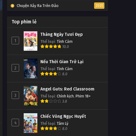
Chuyện Xảy Ra Trên Đảo
2025
Top phim lẻ
Tháng Ngày Tươi Đẹp
1
Thể loại
:
Tình Cảm
10.0
Nếu Thời Gian Trở Lại
2
Thể loại
:
Tình Cảm
8.0
Angel Guts: Red Classroom
3
Thể loại
:
Chính kịch
,
Phim 18+
3.8
Chiếc Vòng Ngọc Huyết
4
Thể loại
:
Tâm Lý
8.0