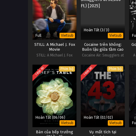
Hoàn Tất (3/3)
Full
Fu
Vietsub
Vietsub
STILL: A Michael J. Fox
Cocaine trên không:
Go
Movie
Buôn lậu giữa tầm cao
STILL: A Michael J. Fox
Cocaine Air: Smugglers at
A
Movie
30,000 Ft.
Ins
TRỌN BỘ
TRỌN BỘ
Phim bộ
Phim bộ
Hoàn Tất (06/06)
Hoàn Tất (02/02)
Fu
Vietsub
Vietsub
Bàn của bếp trưởng
Vụ mất tích tại