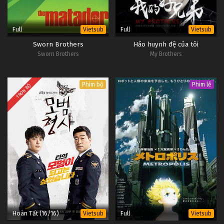
Full
Full
Vietsub
Vietsub
Sworn Brothers
Hảo huynh đệ của tôi
Sworn Brothers
My Brothers
Phim bộ
Phim lẻ
TRỌN BỘ
Hoàn Tất (16/16)
Full
Vietsub
Vietsub