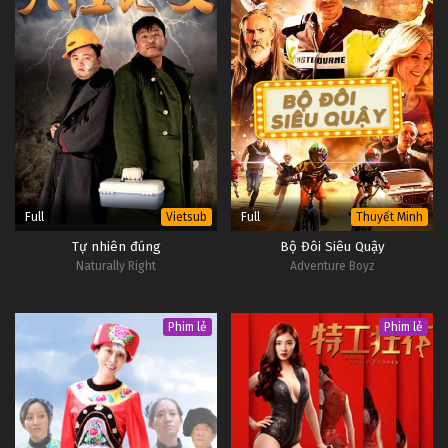
Full
Full
Vietsub
Thuyết Minh
Tự nhiên đúng
Bộ Đôi Siêu Quậy
Naturally Right
Adventure Boyz
Phim lẻ
Phim lẻ