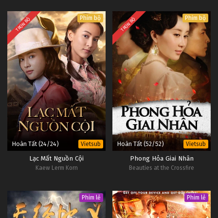
Phim bộ
Phim bộ
TRỌN BỘ
TRỌN BỘ
Hoàn Tất (24/24)
Hoàn Tất (52/52)
Vietsub
Vietsub
Lạc Mất Nguồn Cội
Phong Hỏa Giai Nhân
Kaew Lerm Korn
Beauties at the Crossfire
Phim lẻ
Phim lẻ