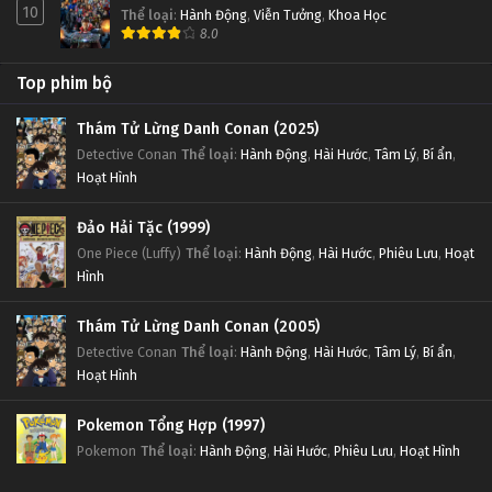
10
Thể loại
:
Hành Động
,
Viễn Tưởng
,
Khoa Học
8.0
Top phim bộ
Thám Tử Lừng Danh Conan (2025)
Detective Conan
Thể loại
:
Hành Động
,
Hài Hước
,
Tâm Lý
,
Bí ẩn
,
Hoạt Hình
Đảo Hải Tặc (1999)
One Piece (Luffy)
Thể loại
:
Hành Động
,
Hài Hước
,
Phiêu Lưu
,
Hoạt
Hình
Thám Tử Lừng Danh Conan (2005)
Detective Conan
Thể loại
:
Hành Động
,
Hài Hước
,
Tâm Lý
,
Bí ẩn
,
Hoạt Hình
Pokemon Tổng Hợp (1997)
Pokemon
Thể loại
:
Hành Động
,
Hài Hước
,
Phiêu Lưu
,
Hoạt Hình