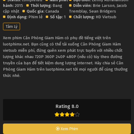
hành:
2015
Thời lượng:
Đang
Diễn viên:
Brie Larson
,
Jacob
cập nhật
Quốc gia:
Canada
Tremblay
,
Sean Bridgers
Định dạng:
Phim lẻ
Số tập:
1
Chất lượng:
HD Vietsub
Tâm Lý
Xem phim Căn Phòng Giam Hãm có phụ đề tiếng việt trên
luotphimx.net. Bạn cũng có thể tải xuống Căn Phòng Giam Hãm
vietsub miễn phí, đừng quên xem phát trực tuyến với nhiều chất
lượng khác nhau 720P 360P 240P 480P (nếu có) tùy theo đường
truyền của bạn để tiết kiệm dung lượng internet. Hãy chia sẻ Căn
Phòng Giam Hãm trên luotphimx.net tới mọi người để cùng thưởng
thức nhé.
Rating 8.0
Xem Phim