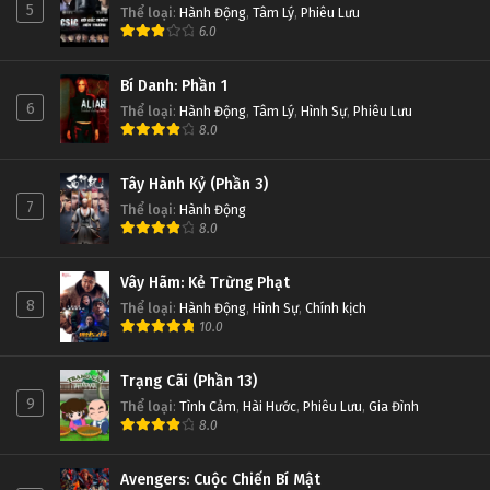
5
Thể loại
:
Hành Động
,
Tâm Lý
,
Phiêu Lưu
6.0
Bí Danh: Phần 1
6
Thể loại
:
Hành Động
,
Tâm Lý
,
Hình Sự
,
Phiêu Lưu
8.0
Tây Hành Kỷ (Phần 3)
7
Thể loại
:
Hành Động
8.0
Vây Hãm: Kẻ Trừng Phạt
8
Thể loại
:
Hành Động
,
Hình Sự
,
Chính kịch
10.0
Trạng Cãi (Phần 13)
9
Thể loại
:
Tình Cảm
,
Hài Hước
,
Phiêu Lưu
,
Gia Đình
8.0
Avengers: Cuộc Chiến Bí Mật