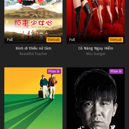
Full
Full
Vietsub
Vietsub
Kinh di thiếu nữ tâm
Cô Nàng Nguy Hiểm
Beautiful Teacher
Miss Danger
Phim lẻ
Phim lẻ