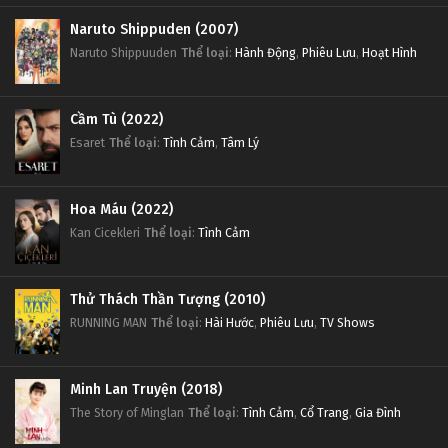
Naruto Shippuden (2007)
Naruto Shippuuden
Thể loại
:
Hành Động
,
Phiêu Lưu
,
Hoạt Hình
Cầm Tù (2022)
Esaret
Thể loại
:
Tình Cảm
,
Tâm Lý
Hoa Máu (2022)
Kan Cicekleri
Thể loại
:
Tình Cảm
Thử Thách Thần Tượng (2010)
RUNNING MAN
Thể loại
:
Hài Hước
,
Phiêu Lưu
,
TV Shows
Minh Lan Truyện (2018)
The Story of Minglan
Thể loại
:
Tình Cảm
,
Cổ Trang
,
Gia Đình