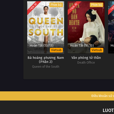
TRỌN BỘ
TRỌN BỘ
TRỌ
Phim bộ
Phim bộ
Hoàn Tất (13/13)
Hoàn Tất (10/10)
Ho
Vietsub
Vietsub
Bà hoàng phương Nam
Văn phòng tử thần
(Phần 2)
Death Office
Queen of the South
(Season 2)
Điều khoản sử
LUOT