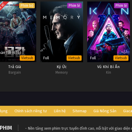
Team
N BỘ
Phim bộ
Phim lẻ
Phim lẻ
àn Tất (6/6)
Full
Full
Vietsub
Vietsub
Vietsub
Trả Giá
Ký Ức
Vũ Khí Bí Ẩn
Bargain
Memory
Kin
 dụng
Chính sách riêng tư
Liên hệ
Sitemap
Giá Nông Sản
Giac
PHIM
- Nền tảng xem phim trực tuyến đỉnh cao, nổi bật với giao diện