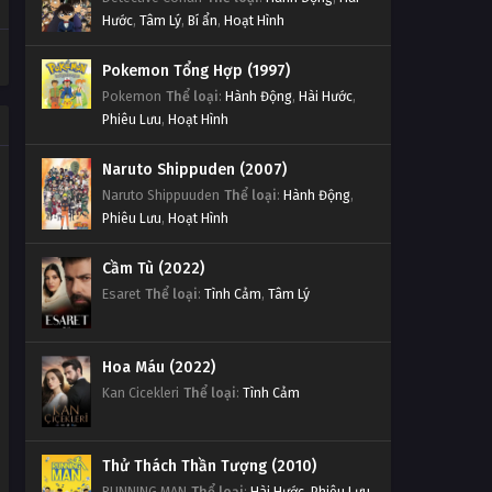
Hước
,
Tâm Lý
,
Bí ẩn
,
Hoạt Hình
Pokemon Tổng Hợp (1997)
Pokemon
Thể loại
:
Hành Động
,
Hài Hước
,
Phiêu Lưu
,
Hoạt Hình
Naruto Shippuden (2007)
Naruto Shippuuden
Thể loại
:
Hành Động
,
Phiêu Lưu
,
Hoạt Hình
Cầm Tù (2022)
Esaret
Thể loại
:
Tình Cảm
,
Tâm Lý
Hoa Máu (2022)
Kan Cicekleri
Thể loại
:
Tình Cảm
Thử Thách Thần Tượng (2010)
RUNNING MAN
Thể loại
:
Hài Hước
,
Phiêu Lưu
,