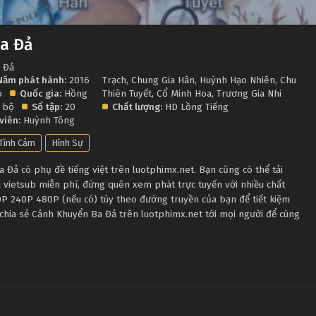
a Đả
 Đả
Năm phát hành:
2016
Trạch
,
Chung Gia Hân
,
Huỳnh Hạo Nhiên
,
Chu
p
Quốc gia:
Hồng
Thiên Tuyết
,
Cổ Minh Hoa
,
Trương Gia Nhi
 bộ
Số tập:
20
Chất lượng:
HD Lồng Tiếng
viên:
Huỳnh Tông
Tình Cảm
Hình Sự
Đả có phụ đề tiếng việt trên luotphimx.net. Bạn cũng có thể tải
vietsub miễn phí, đừng quên xem phát trực tuyến với nhiều chất
P 240P 480P (nếu có) tùy theo đường truyền của bạn để tiết kiệm
chia sẻ Cảnh Khuyển Ba Đả trên luotphimx.net tới mọi người để cùng