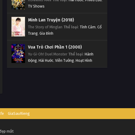
TV Shows
Minh Lan Truyện (2018)
The Story of Minglan
Thể loại
:
Tình Cảm
,
Cổ
Trang
,
Gia Đình
Vua Trò Chơi Phần 1 (2000)
Yu-Gi-Oh! Duel Monster
Thể loại
:
Hành
Động
,
Hài Hước
,
Viễn Tưởng
,
Hoạt Hình
afe
GiaSauRieng
 đẹp mắt