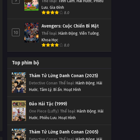
9
Thể loại
:
Tình Cảm
,
Hài Hước
,
Phiêu
Lưu
,
Gia Đình
8.0
Avengers: Cuộc Chiến Bí Mật
10
Thể loại
:
Hành Động
,
Viễn Tưởng
,
Khoa Học
8.0
Top phim bộ
Thám Tử Lừng Danh Conan (2025)
Detective Conan
Thể loại
:
Hành Động
,
Hài
Hước
,
Tâm Lý
,
Bí ẩn
,
Hoạt Hình
Đảo Hải Tặc (1999)
One Piece (Luffy)
Thể loại
:
Hành Động
,
Hài
Hước
,
Phiêu Lưu
,
Hoạt Hình
Thám Tử Lừng Danh Conan (2005)
Detective Conan
Thể loại
:
Hành Động
,
Hài