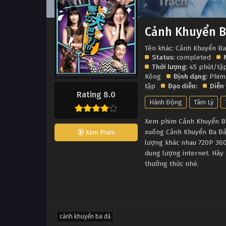
Cảnh Khuyển B
Tên khác: Cảnh Khuyển Ba
Status:
completed
Thời lượng:
45 phút/tậ
Kông
Định dạng:
Phim
tập
Đạo diễn:
Diễn 
Rating 8.0
Hành Động
Tâm Lý
Xem phim Cảnh Khuyển Ba 
xuống Cảnh Khuyển Ba Đả 
Xem Phim
lượng khác nhau 720P 360
dung lượng internet. Hãy 
thưởng thức nhé.
cảnh khuyển ba đả