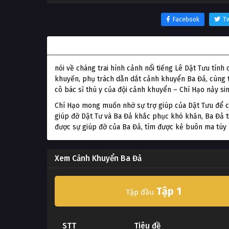
Facebook
Tw
Thông tin phim Cảnh Khuyển Ba Đả
nói về chàng trai hình cảnh nổi tiếng Lê Dật Tưu tín
khuyến, phụ trách dẫn dắt cảnh khuyển Ba Đả, cùng t
cô bác sĩ thú y của đội cảnh khuyển – Chí Hạo nảy sin
Chí Hạo mong muốn nhờ sự trợ giúp của Dật Tưu để cả
giúp đỡ Dật Tư và Ba Đả khắc phục khó khăn, Ba Đả ti
được sự giúp đỡ của Ba Đả, tìm được kẻ buôn ma túy 
Xem Cảnh Khuyển Ba Đả
Tập 1
Tập đầu
STT
Tiêu đề