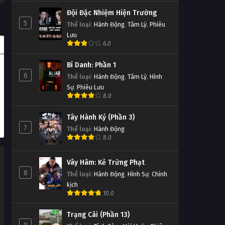
Đội Đặc Nhiệm Hiện Trường
5
Thể loại
:
Hành Động
,
Tâm Lý
,
Phiêu
Lưu
6.0
Bí Danh: Phần 1
6
Thể loại
:
Hành Động
,
Tâm Lý
,
Hình
Sự
,
Phiêu Lưu
8.0
Tây Hành Kỷ (Phần 3)
7
Thể loại
:
Hành Động
8.0
Vây Hãm: Kẻ Trừng Phạt
8
Thể loại
:
Hành Động
,
Hình Sự
,
Chính
kịch
10.0
Trạng Cãi (Phần 13)