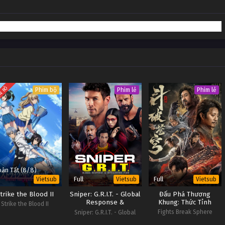
Lồng Tiếng
Lồng Tiếng
Lồng Tiếng
Lồng Tiếng
Lồng Tiếng
N BỘ
Phim bộ
Phim lẻ
Phim lẻ
àn Tất (8/8)
Full
Full
Vietsub
Vietsub
Vietsub
trike the Blood II
Sniper: G.R.I.T. - Global
Đấu Phá Thương
Response &
Khung: Thức Tỉnh
Strike the Blood II
Intelligence Team
Fights Break Sphere
Sniper: G.R.I.T. - Global
Response & Intelligence