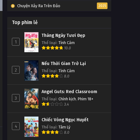
Chuyện Xảy Ra Trên Đảo
2025
Top phim lẻ
Tháng Ngày Tươi Đẹp
1
Thể loại
:
Tình Cảm
10.0
Nếu Thời Gian Trở Lại
2
Thể loại
:
Tình Cảm
8.0
Angel Guts: Red Classroom
3
Thể loại
:
Chính kịch
,
Phim 18+
3.4
Chiếc Vòng Ngọc Huyết
4
Thể loại
:
Tâm Lý
8.0