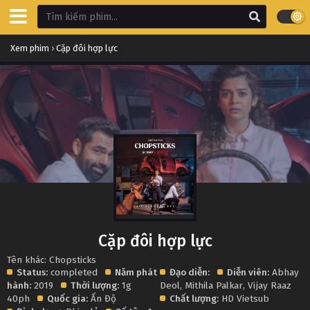
Xem phim
›
Cặp đôi hợp lực
Cặp đôi hợp lực
Tên khác: Chopsticks
Status:
completed
Năm phát
Đạo diễn:
Diễn viên:
Abhay
hành:
2019
Thời lượng:
1g
Deol
,
Mithila Palkar
,
Vijay Raaz
40ph
Quốc gia:
Ấn Độ
Chất lượng:
HD Vietsub