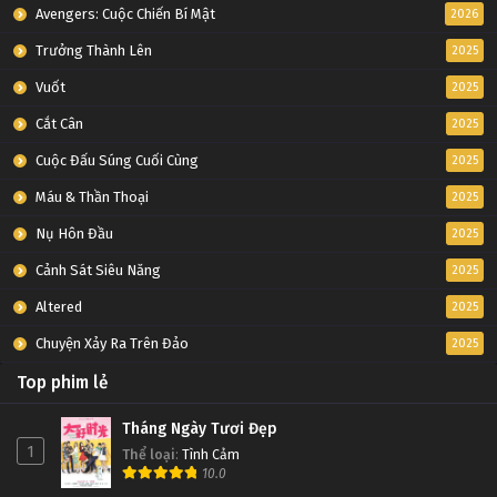
Avengers: Cuộc Chiến Bí Mật
2026
Trưởng Thành Lên
2025
Vuốt
2025
Cắt Cân
2025
Cuộc Đấu Súng Cuối Cùng
2025
Máu & Thần Thoại
2025
Nụ Hôn Đầu
2025
Cảnh Sát Siêu Năng
2025
Altered
2025
Chuyện Xảy Ra Trên Đảo
2025
Top phim lẻ
Tháng Ngày Tươi Đẹp
1
Thể loại
:
Tình Cảm
10.0