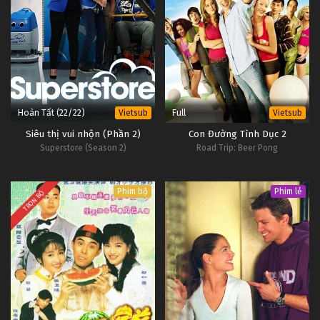
Hoàn Tất (22/22)
Full
Vietsub
Vietsub
Siêu thị vui nhộn (Phần 2)
Con Đường Tình Dục 2
Superstore (Season 2)
Road Trip: Beer Pong
Phim bộ
Phim lẻ
TRỌN BỘ