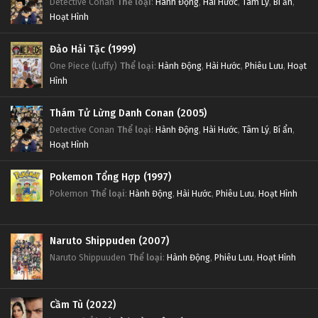
Detective Conan
Thể loại
:
Hành Động
,
Hài Hước
,
Tâm Lý
,
Bí ẩn
,
Hoạt Hình
Đảo Hải Tặc (1999)
One Piece (Luffy)
Thể loại
:
Hành Động
,
Hài Hước
,
Phiêu Lưu
,
Hoạt
Hình
Thám Tử Lừng Danh Conan (2005)
Detective Conan
Thể loại
:
Hành Động
,
Hài Hước
,
Tâm Lý
,
Bí ẩn
,
Hoạt Hình
Pokemon Tổng Hợp (1997)
Pokemon
Thể loại
:
Hành Động
,
Hài Hước
,
Phiêu Lưu
,
Hoạt Hình
Naruto Shippuden (2007)
Naruto Shippuuden
Thể loại
:
Hành Động
,
Phiêu Lưu
,
Hoạt Hình
Cầm Tù (2022)