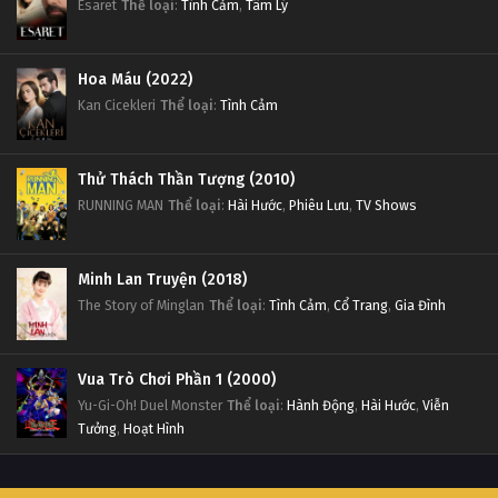
Esaret
Thể loại
:
Tình Cảm
,
Tâm Lý
Hoa Máu (2022)
Kan Cicekleri
Thể loại
:
Tình Cảm
Thử Thách Thần Tượng (2010)
RUNNING MAN
Thể loại
:
Hài Hước
,
Phiêu Lưu
,
TV Shows
Minh Lan Truyện (2018)
The Story of Minglan
Thể loại
:
Tình Cảm
,
Cổ Trang
,
Gia Đình
Vua Trò Chơi Phần 1 (2000)
Yu-Gi-Oh! Duel Monster
Thể loại
:
Hành Động
,
Hài Hước
,
Viễn
Tưởng
,
Hoạt Hình