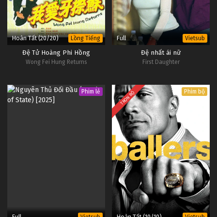
Hoàn Tất (20/20)
Full
Lồng Tiếng
Vietsub
Đệ Tử Hoàng Phi Hồng
Đệ nhất ái nữ
Wong Fei Hung Returns
First Daughter
Phim lẻ
Phim bộ
TRỌN BỘ
Full
Hoàn Tất (10/10)
Vietsub
Vietsub