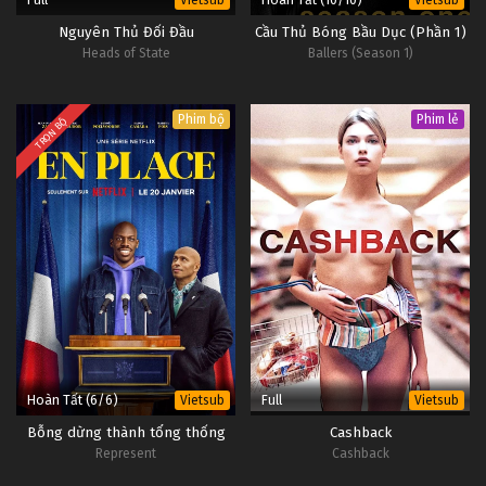
Nguyên Thủ Đối Đầu
Cầu Thủ Bóng Bầu Dục (Phần 1)
Heads of State
Ballers (Season 1)
Phim bộ
Phim lẻ
TRỌN BỘ
Hoàn Tất (6/6)
Full
Vietsub
Vietsub
Bỗng dừng thành tổng thống
Cashback
Represent
Cashback