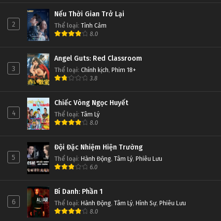
Nếu Thời Gian Trở Lại
2
Thể loại
:
Tình Cảm
8.0
Angel Guts: Red Classroom
3
Thể loại
:
Chính kịch
,
Phim 18+
3.8
Chiếc Vòng Ngọc Huyết
4
Thể loại
:
Tâm Lý
8.0
Đội Đặc Nhiệm Hiện Trường
5
Thể loại
:
Hành Động
,
Tâm Lý
,
Phiêu Lưu
6.0
Bí Danh: Phần 1
6
Thể loại
:
Hành Động
,
Tâm Lý
,
Hình Sự
,
Phiêu Lưu
8.0