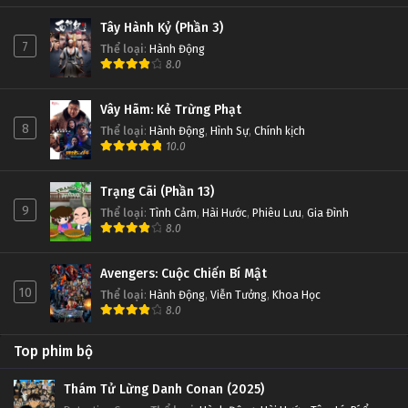
Tây Hành Kỷ (Phần 3)
7
Thể loại
:
Hành Động
8.0
Vây Hãm: Kẻ Trừng Phạt
8
Thể loại
:
Hành Động
,
Hình Sự
,
Chính kịch
10.0
Trạng Cãi (Phần 13)
9
Thể loại
:
Tình Cảm
,
Hài Hước
,
Phiêu Lưu
,
Gia Đình
8.0
Avengers: Cuộc Chiến Bí Mật
10
Thể loại
:
Hành Động
,
Viễn Tưởng
,
Khoa Học
8.0
Top phim bộ
Thám Tử Lừng Danh Conan (2025)