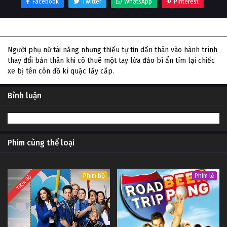
Facebook
Twitter
WhatsApp
Pinterest
Thông tin phim Cặp đôi hợp lực
Người phụ nữ tài năng nhưng thiếu tự tin dấn thân vào hành trình
thay đổi bản thân khi cô thuê một tay lừa đảo bí ẩn tìm lại chiếc
xe bị tên côn đồ kì quặc lấy cắp.
Bình luận
Phim cùng thể loại
Phim bộ
Phim lẻ
TRỌN BỘ