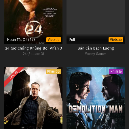
Hoàn Tất (24/24)
Full
Vietsub
Vietsub
24 Giờ Chống Khủng Bố: Phần 3
Bán Cân Bách Lưỡng
24 (Season 3)
Money Games
Phim bộ
Phim lẻ
TRỌN BỘ