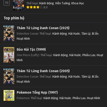
10
Thể loại
:
Hành Động
,
Viễn Tưởng
,
Khoa Học
8.0
Top phim bộ
Thám Tử Lừng Danh Conan (2025)
Detective Conan
Thể loại
:
Hành Động
,
Hài Hước
,
Tâm Lý
,
Bí ẩn
,
Hoạt Hình
Đảo Hải Tặc (1999)
One Piece (Luffy)
Thể loại
:
Hành Động
,
Hài Hước
,
Phiêu Lưu
,
Hoạt
Hình
Thám Tử Lừng Danh Conan (2005)
Detective Conan
Thể loại
:
Hành Động
,
Hài Hước
,
Tâm Lý
,
Bí ẩn
,
Hoạt Hình
Pokemon Tổng Hợp (1997)
Pokemon
Thể loại
:
Hành Động
,
Hài Hước
,
Phiêu Lưu
,
Hoạt Hình