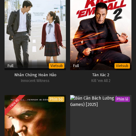
Full
Full
Vietsub
Vietsub
Nhân Chứng Hoàn Hảo
Tàn Xác 2
Innocent Witness
Kill 'em All 2
Phim bộ
Phim lẻ
TRỌN BỘ