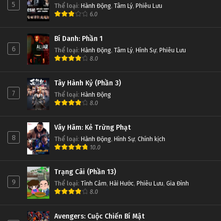
5
Thể loại
:
Hành Động
,
Tâm Lý
,
Phiêu Lưu
6.0
Bí Danh: Phần 1
6
Thể loại
:
Hành Động
,
Tâm Lý
,
Hình Sự
,
Phiêu Lưu
8.0
Tây Hành Kỷ (Phần 3)
7
Thể loại
:
Hành Động
8.0
Vây Hãm: Kẻ Trừng Phạt
8
Thể loại
:
Hành Động
,
Hình Sự
,
Chính kịch
10.0
Trạng Cãi (Phần 13)
9
Thể loại
:
Tình Cảm
,
Hài Hước
,
Phiêu Lưu
,
Gia Đình
8.0
Avengers: Cuộc Chiến Bí Mật