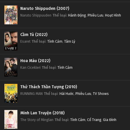
Naruto Shippuden (2007)
Naruto Shippuuden
Thể loại
:
Hành Động
,
Phiêu Lưu
,
Hoạt Hình
Cầm Tù (2022)
Esaret
Thể loại
:
Tình Cảm
,
Tâm Lý
Hoa Máu (2022)
Kan Cicekleri
Thể loại
:
Tình Cảm
Thử Thách Thần Tượng (2010)
RUNNING MAN
Thể loại
:
Hài Hước
,
Phiêu Lưu
,
TV Shows
Minh Lan Truyện (2018)
The Story of Minglan
Thể loại
:
Tình Cảm
,
Cổ Trang
,
Gia Đình