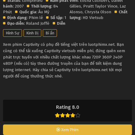
Status:
completed
Năm phát
viên:
Elisha Cuthbert
,
Daniel
hành:
2007
Thời lượng:
84
Gillies
,
Pruitt Taylor Vince
,
Laz
Phút
Quốc gia:
Âu Mỹ
Alonso
,
Chrysta Olson
Chất
Định dạng:
Phim lẻ
Số tập:
1
lượng:
HD Vietsub
Đạo diễn:
Roland Joffé
Diễn
Hình Sự
Kinh Dị
Bí ẩn
Xem phim Captivity có phụ đề tiếng việt trên luotphimx.net. Bạn
cũng có thể tải xuống Captivity vietsub miễn phí, đừng quên xem
phát trực tuyến với nhiều chất lượng khác nhau 720P 360P 240P
480P (nếu có) tùy theo đường truyền của bạn để tiết kiệm dung
lượng internet. Hãy chia sẻ Captivity trên luotphimx.net tới mọi
người để cùng thưởng thức nhé.
Rating 8.0
Xem Phim