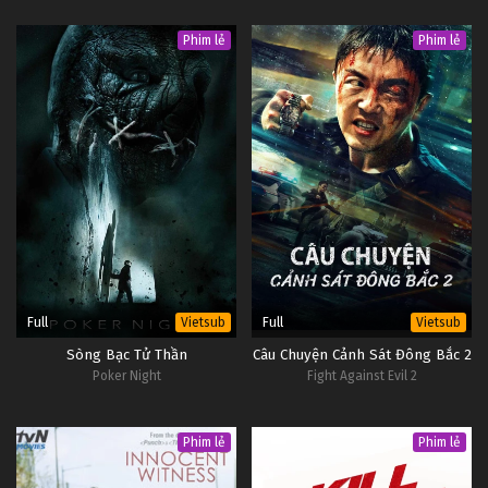
Phim lẻ
Phim lẻ
Full
Full
Vietsub
Vietsub
Sòng Bạc Tử Thần
Câu Chuyện Cảnh Sát Đông Bắc 2
Poker Night
Fight Against Evil 2
Phim lẻ
Phim lẻ