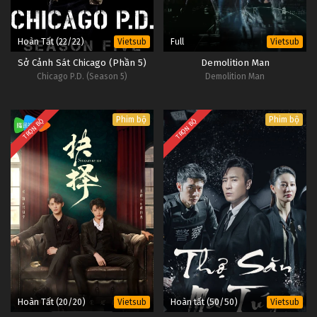
Hoàn Tất (22/22)
Full
Vietsub
Vietsub
Sở Cảnh Sát Chicago (Phần 5)
Demolition Man
Chicago P.D. (Season 5)
Demolition Man
Phim bộ
Phim bộ
TRỌN BỘ
TRỌN BỘ
Hoàn Tất (20/20)
Hoàn tất (50/50)
Vietsub
Vietsub