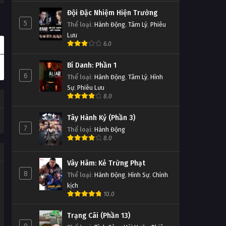
Đội Đặc Nhiệm Hiện Trường
5
Thể loại
:
Hành Động
,
Tâm Lý
,
Phiêu
Lưu
6.0
Bí Danh: Phần 1
6
Thể loại
:
Hành Động
,
Tâm Lý
,
Hình
Sự
,
Phiêu Lưu
8.0
Tây Hành Kỷ (Phần 3)
7
Thể loại
:
Hành Động
8.0
Vây Hãm: Kẻ Trừng Phạt
8
Thể loại
:
Hành Động
,
Hình Sự
,
Chính
kịch
10.0
Trạng Cãi (Phần 13)