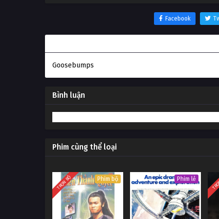
Facebook
Tw
Thông tin phim Câu chuyện lúc nửa đêm
Goosebumps
Bình luận
Phim cùng thể loại
TRỌN BỘ
TRỌ
Phim bộ
Phim lẻ