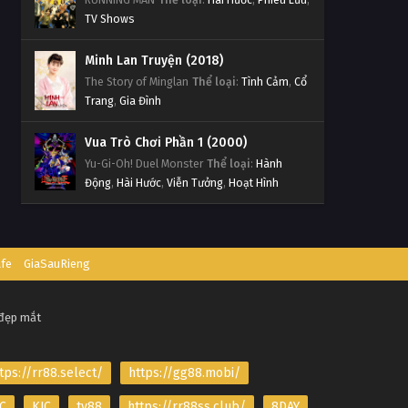
TV Shows
Minh Lan Truyện (2018)
The Story of Minglan
Thể loại
:
Tình Cảm
,
Cổ
Trang
,
Gia Đình
Vua Trò Chơi Phần 1 (2000)
Yu-Gi-Oh! Duel Monster
Thể loại
:
Hành
Động
,
Hài Hước
,
Viễn Tưởng
,
Hoạt Hình
afe
GiaSauRieng
 đẹp mắt
tps://rr88.select/
https://gg88.mobi/
C
KJC
tv88
https://rr88ss.club/
8DAY