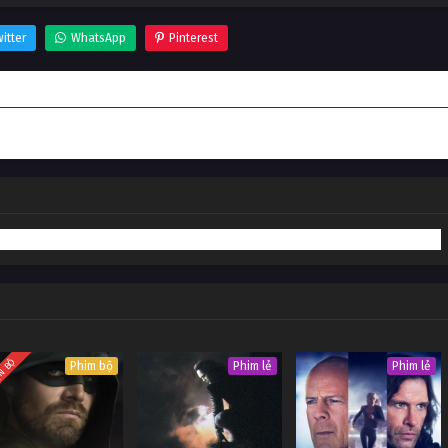
itter
WhatsApp
Pinterest
N BỘ
Phim bộ
Phim lẻ
Phim lẻ