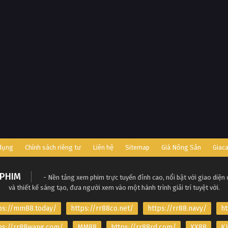
 dụng
Chính sách riêng tư
Liên hệ
Sitemap
Giá Nông Sản
Giac
PHIM
- Nền tảng xem phim trực tuyến đỉnh cao, nổi bật với giao diện
và thiết kế sáng tạo, đưa người xem vào một hành trình giải trí tuyệt vời.
ps://mm88.today/
https://rr88co.net/
https://rr88.navy/
ht
ps://rr88wang.com/
MM88
https://rr88rd.com/
XX88
KJ