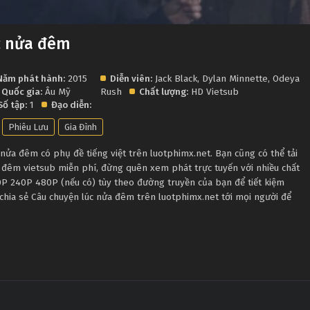
c nửa đêm
Năm phát hành:
2015
Diễn viên:
Jack Black
,
Dylan Minnette
,
Odeya
Quốc gia:
Âu Mỹ
Rush
Chất lượng:
HD Vietsub
Số tập:
1
Đạo diễn:
Phiêu Lưu
Gia Đình
ửa đêm có phụ đề tiếng việt trên luotphimx.net. Bạn cũng có thể tải
 đêm vietsub miễn phí, đừng quên xem phát trực tuyến với nhiều chất
P 240P 480P (nếu có) tùy theo đường truyền của bạn để tiết kiệm
chia sẻ Câu chuyện lúc nửa đêm trên luotphimx.net tới mọi người để