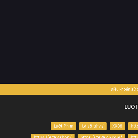
Điều khoản sử
LUOT
Lướt Phim
Lá số tử vi/
XX88
htt
https://gg88.shop/
https://gg88.cn.com/
htt