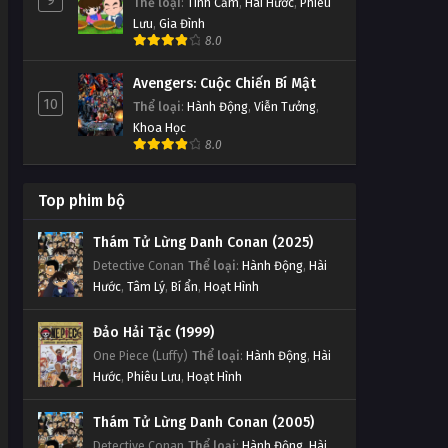
9
Thể loại
:
Tình Cảm
,
Hài Hước
,
Phiêu
Lưu
,
Gia Đình
8.0
Avengers: Cuộc Chiến Bí Mật
10
Thể loại
:
Hành Động
,
Viễn Tưởng
,
Khoa Học
8.0
Top phim bộ
Thám Tử Lừng Danh Conan (2025)
Detective Conan
Thể loại
:
Hành Động
,
Hài
Hước
,
Tâm Lý
,
Bí ẩn
,
Hoạt Hình
Đảo Hải Tặc (1999)
One Piece (Luffy)
Thể loại
:
Hành Động
,
Hài
Hước
,
Phiêu Lưu
,
Hoạt Hình
Thám Tử Lừng Danh Conan (2005)
Detective Conan
Thể loại
:
Hành Động
,
Hài