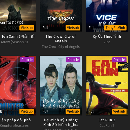
àn Tất (10/10)
Full
Full
Vietsub
Vietsub
Thuyết Minh
i Tên Xanh (Phần 8)
The Crow: City of
Ký Ức Thức Tỉnh
Angels
Arrow (Season 8)
Vice
The Crow: City of Angels
Phim lẻ
Phim lẻ
Phim lẻ
ll
Full
Full
Vietsub
Vietsub
Vietsub
Biện pháp đối phó
Đại Minh Kỳ Tướng:
Cat Run 2
Kinh Sở Kiếm Nghĩa
Counter Measures
Cat Run 2