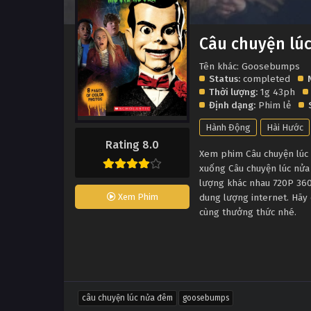
Câu chuyện lú
Tên khác: Goosebumps
Status:
completed
Thời lượng:
1g 43ph
Định dạng:
Phim lẻ
Hành Động
Hài Hước
Rating 8.0
Xem phim Câu chuyện lúc n
xuống Câu chuyện lúc nửa
lượng khác nhau 720P 360
dung lượng internet. Hãy 
Xem Phim
cùng thưởng thức nhé.
câu chuyện lúc nửa đêm
goosebumps