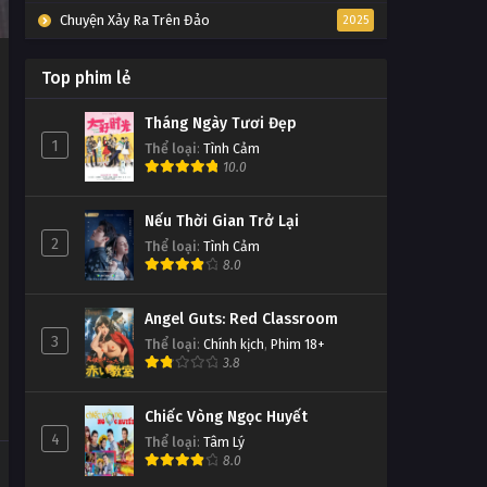
Chuyện Xảy Ra Trên Đảo
2025
Top phim lẻ
Tháng Ngày Tươi Đẹp
1
Thể loại
:
Tình Cảm
10.0
Nếu Thời Gian Trở Lại
2
Thể loại
:
Tình Cảm
8.0
Angel Guts: Red Classroom
3
Thể loại
:
Chính kịch
,
Phim 18+
3.8
Chiếc Vòng Ngọc Huyết
4
Thể loại
:
Tâm Lý
8.0