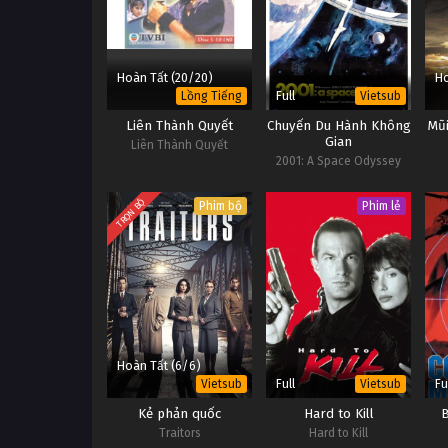
Hoàn Tất (20/20)
Ho
Full
Lồng Tiếng
Vietsub
Liên Thành Quyết
Chuyến Du Hành Không
Mũ
Gian
Liên Thành Quyết
2001: A Space Odyssey
TRỌN BỘ
Phim bộ
Phim lẻ
Hoàn Tất (6/6)
Full
Fu
Vietsub
Vietsub
Kẻ phản quốc
Hard to Kill
Traitors
Hard to Kill