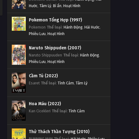
Hước
,
Tâm Lý
,
Bí ẩn
,
Hoạt Hình
Pokemon Tổng Hợp (1997)
Pokemon
Thể loại
:
Hành Động
,
Hài Hước
,
Phiêu Lưu
,
Hoạt Hình
Naruto Shippuden (2007)
Naruto Shippuuden
Thể loại
:
Hành Động
,
Phiêu Lưu
,
Hoạt Hình
Cầm Tù (2022)
Esaret
Thể loại
:
Tình Cảm
,
Tâm Lý
Hoa Máu (2022)
Kan Cicekleri
Thể loại
:
Tình Cảm
Thử Thách Thần Tượng (2010)
RUNNING MAN
Thể loại
:
Hài Hước
,
Phiêu Lưu
,