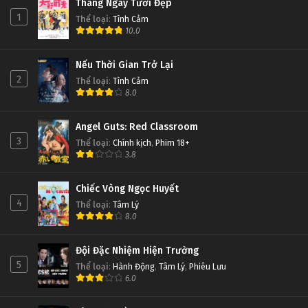
Tháng Ngày Tươi Đẹp
1
Thể loại
:
Tình Cảm
10.0
Nếu Thời Gian Trở Lại
2
Thể loại
:
Tình Cảm
8.0
Angel Guts: Red Classroom
3
Thể loại
:
Chính kịch
,
Phim 18+
3.8
Chiếc Vòng Ngọc Huyết
4
Thể loại
:
Tâm Lý
8.0
Đội Đặc Nhiệm Hiện Trường
5
Thể loại
:
Hành Động
,
Tâm Lý
,
Phiêu Lưu
6.0