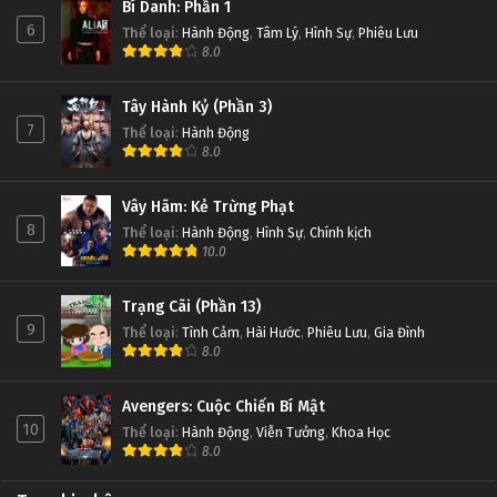
Bí Danh: Phần 1
6
Thể loại
:
Hành Động
,
Tâm Lý
,
Hình Sự
,
Phiêu Lưu
8.0
Tây Hành Kỷ (Phần 3)
7
Thể loại
:
Hành Động
8.0
Vây Hãm: Kẻ Trừng Phạt
8
Thể loại
:
Hành Động
,
Hình Sự
,
Chính kịch
10.0
Trạng Cãi (Phần 13)
9
Thể loại
:
Tình Cảm
,
Hài Hước
,
Phiêu Lưu
,
Gia Đình
8.0
Avengers: Cuộc Chiến Bí Mật
10
Thể loại
:
Hành Động
,
Viễn Tưởng
,
Khoa Học
8.0