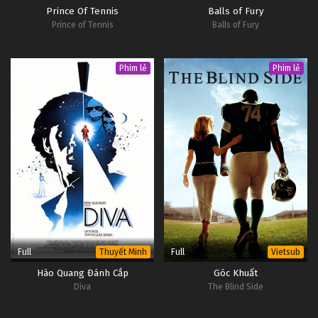
Prince Of Tennis
Balls of Fury
Prince of Tennis
Balls of Fury
Phim lẻ
Phim lẻ
Full
Full
Thuyết Minh
Vietsub
Hào Quang Đánh Cắp
Góc Khuất
Diva
The Blind Side