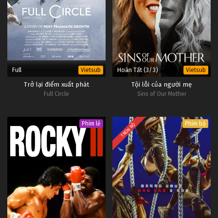
Full
Hoàn Tất (3/3)
Vietsub
Vietsub
Trở lại điểm xuất phát
Tội lỗi của người mẹ
Full Circle
Sins of Our Mother
Phim lẻ
Phim bộ
TRỌN BỘ