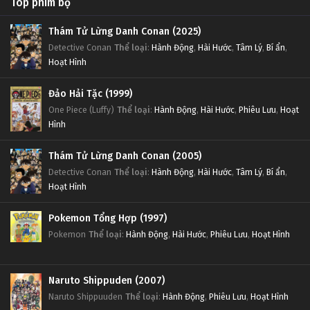
Top phim bộ
Thám Tử Lừng Danh Conan (2025)
Detective Conan
Thể loại
:
Hành Động
,
Hài Hước
,
Tâm Lý
,
Bí ẩn
,
Hoạt Hình
Đảo Hải Tặc (1999)
One Piece (Luffy)
Thể loại
:
Hành Động
,
Hài Hước
,
Phiêu Lưu
,
Hoạt
Hình
Thám Tử Lừng Danh Conan (2005)
Detective Conan
Thể loại
:
Hành Động
,
Hài Hước
,
Tâm Lý
,
Bí ẩn
,
Hoạt Hình
Pokemon Tổng Hợp (1997)
Pokemon
Thể loại
:
Hành Động
,
Hài Hước
,
Phiêu Lưu
,
Hoạt Hình
Naruto Shippuden (2007)
Naruto Shippuuden
Thể loại
:
Hành Động
,
Phiêu Lưu
,
Hoạt Hình