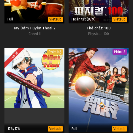
Full
Hoàn tất (9/9)
Vietsub
Vietsub
Tay Đấm Huyền Thoại 2
Thể chất: 100
Creed II
Physical: 100
Phim bộ
Phim lẻ
TRỌN BỘ
176/176
Full
Vietsub
Vietsub