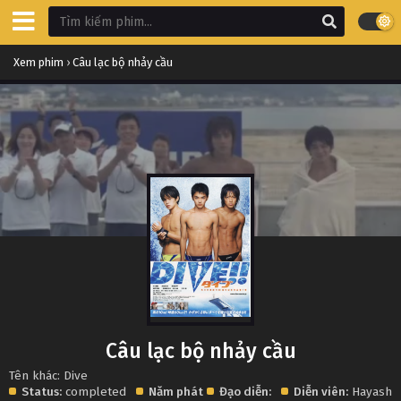
Xem phim
›
Câu lạc bộ nhảy cầu
Câu lạc bộ nhảy cầu
Tên khác: Dive
Status:
completed
Năm phát
Đạo diễn:
Diễn viên:
Hayashi