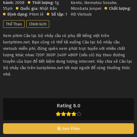
hành:
2008
Thời lượng:
1g
Kento
,
Ikematsu Sosuke
,
55ph
Quốc gia:
Nhật Bản
Mizobata Junpei
Chất lượng:
Định dạng:
Phim lẻ
Số tập:
1
HD Vietsub
Thể Thao
Chính kịch
Xem phim Câu lạc bộ nhảy cầu có phụ đề tiếng việt trên
luotphimx.net. Bạn cũng có thể tải xuống Câu lạc bộ nhảy cầu
vietsub miễn phí, đừng quên xem phát trực tuyến với nhiều chất
lượng khác nhau 720P 360P 240P 480P (nếu có) tùy theo đường
truyền của bạn để tiết kiệm dung lượng internet. Hãy chia sẻ Câu lạc
bộ nhảy cầu trên luotphimx.net tới mọi người để cùng thưởng thức
nhé.
Rating 8.0
Xem Phim