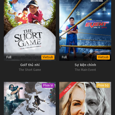
Full
Full
Vietsub
Vietsub
Golf thủ nhí
Sự kiện chính
The Short Game
The Main Event
Phim lẻ
Phim bộ
TRỌN BỘ