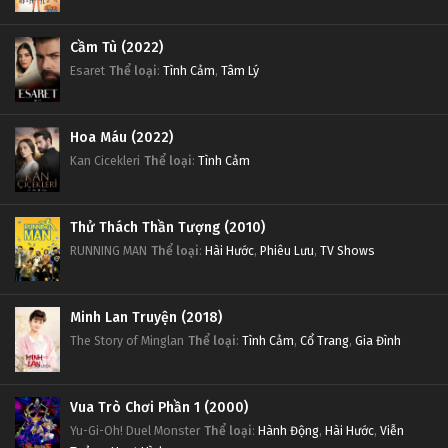
Cầm Tù (2022)
Esaret
Thể loại
:
Tình Cảm
,
Tâm Lý
Hoa Máu (2022)
Kan Cicekleri
Thể loại
:
Tình Cảm
Thử Thách Thần Tượng (2010)
RUNNING MAN
Thể loại
:
Hài Hước
,
Phiêu Lưu
,
TV Shows
Minh Lan Truyện (2018)
The Story of Minglan
Thể loại
:
Tình Cảm
,
Cổ Trang
,
Gia Đình
Vua Trò Chơi Phần 1 (2000)
Yu-Gi-Oh! Duel Monster
Thể loại
:
Hành Động
,
Hài Hước
,
Viễn