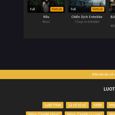
Ho
Full
Full
Vietsub
Vietsub
Rêu
Chiến Dịch Entebbe
Bứ
Moss
7 Days in Entebbe
Wit
Điều khoản sử
LUOT
Lướt Phim
Lá số tử vi/
XX88
htt
https://gg88.shop/
https://gg88.cn.com/
htt