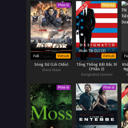
TRỌN BỘ
Phim lẻ
Phim bộ
Hoàn Tất (22/22)
Full
Fu
Vietsub
Vietsub
Sóng Dữ (Lôi Chấn)
Tổng Thống Bất Đắc Dĩ
Khá
(Phần 2)
Ng
Shock Wave
Designated Survivor
A
(Season 2)
TRỌ
Phim lẻ
Phim lẻ