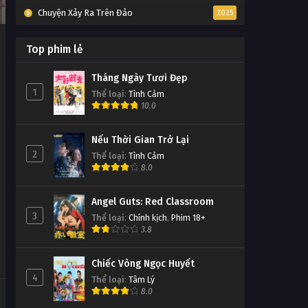
Chuyện Xảy Ra Trên Đảo
2025
Top phim lẻ
Tháng Ngày Tươi Đẹp
1
Thể loại
:
Tình Cảm
10.0
Nếu Thời Gian Trở Lại
2
Thể loại
:
Tình Cảm
8.0
Angel Guts: Red Classroom
3
Thể loại
:
Chính kịch
,
Phim 18+
3.8
Chiếc Vòng Ngọc Huyết
4
Thể loại
:
Tâm Lý
8.0