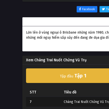
Facebook
Tw
Thông tin phim Chàng Trai Nuốt Chửng Vũ Trụ
Lớn lên ở vùng ngoại ô Brisbane những năm 1980, chàn
những mối nguy hiểm sắp xảy đến đang đe dọa gia đì
Xem Chàng Trai Nuốt Chửng Vũ Trụ
Tập 1
Tập đầu
STT
Tiêu đề
7
Chàng Trai Nuốt Chửng Vũ Tr