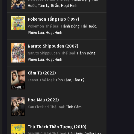
Hước
,
Tâm Lý
,
Bí ẩn
,
Hoạt Hình
Pokemon Tổng Hợp (1997)
Pokemon
Thể loại
:
Hành Động
,
Hài Hước
,
Phiêu Lưu
,
Hoạt Hình
Naruto Shippuden (2007)
Naruto Shippuuden
Thể loại
:
Hành Động
,
Phiêu Lưu
,
Hoạt Hình
Cầm Tù (2022)
Esaret
Thể loại
:
Tình Cảm
,
Tâm Lý
Hoa Máu (2022)
Kan Cicekleri
Thể loại
:
Tình Cảm
Thử Thách Thần Tượng (2010)
RUNNING MAN
Thể loại
:
Hài Hước
,
Phiêu Lưu
,