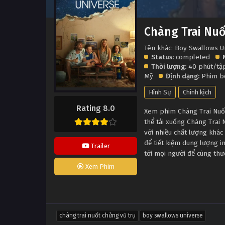
Chàng Trai Nuố
Tên khác: Boy Swallows U
Status:
completed
Thời lượng:
40 phút/t
Mỹ
Định dạng:
Phim 
Hình Sự
Chính kịch
Rating 8.0
Xem phim Chàng Trai Nuốt
thể tải xuống Chàng Trai
với nhiều chất lượng khá
để tiết kiệm dung lượng i
Trailer
tới mọi người để cùng th
Xem Phim
chàng trai nuốt chửng vũ trụ
boy swallows universe