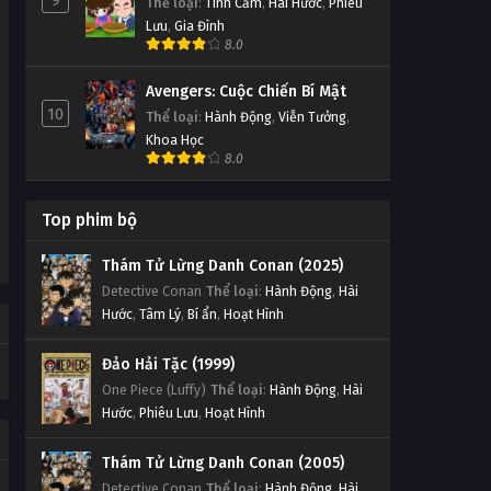
9
Thể loại
:
Tình Cảm
,
Hài Hước
,
Phiêu
Lưu
,
Gia Đình
8.0
Avengers: Cuộc Chiến Bí Mật
10
Thể loại
:
Hành Động
,
Viễn Tưởng
,
Khoa Học
8.0
Top phim bộ
Thám Tử Lừng Danh Conan (2025)
Detective Conan
Thể loại
:
Hành Động
,
Hài
Hước
,
Tâm Lý
,
Bí ẩn
,
Hoạt Hình
Đảo Hải Tặc (1999)
One Piece (Luffy)
Thể loại
:
Hành Động
,
Hài
Hước
,
Phiêu Lưu
,
Hoạt Hình
Thám Tử Lừng Danh Conan (2005)
Detective Conan
Thể loại
:
Hành Động
,
Hài