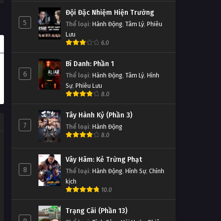
Đội Đặc Nhiệm Hiện Trường
5
Thể loại
:
Hành Động
,
Tâm Lý
,
Phiêu
Lưu
6.0
Bí Danh: Phần 1
6
Thể loại
:
Hành Động
,
Tâm Lý
,
Hình
Sự
,
Phiêu Lưu
8.0
Tây Hành Kỷ (Phần 3)
7
Thể loại
:
Hành Động
8.0
Vây Hãm: Kẻ Trừng Phạt
8
Thể loại
:
Hành Động
,
Hình Sự
,
Chính
kịch
10.0
Trạng Cãi (Phần 13)