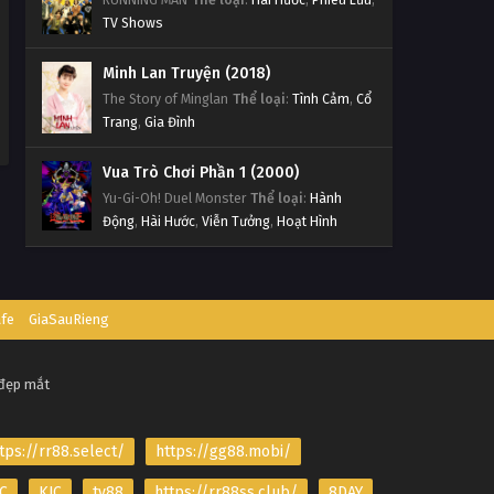
TV Shows
Minh Lan Truyện (2018)
The Story of Minglan
Thể loại
:
Tình Cảm
,
Cổ
Trang
,
Gia Đình
Vua Trò Chơi Phần 1 (2000)
Yu-Gi-Oh! Duel Monster
Thể loại
:
Hành
Động
,
Hài Hước
,
Viễn Tưởng
,
Hoạt Hình
afe
GiaSauRieng
 đẹp mắt
tps://rr88.select/
https://gg88.mobi/
C
KJC
tv88
https://rr88ss.club/
8DAY