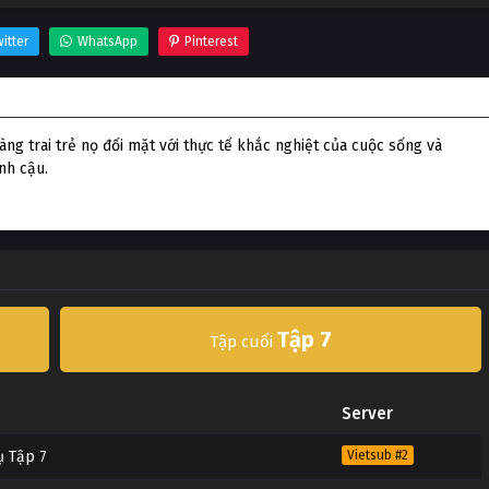
itter
WhatsApp
Pinterest
g trai trẻ nọ đối mặt với thực tế khắc nghiệt của cuộc sống và
nh cậu.
Tập 7
Tập cuối
Server
ụ Tập 7
Vietsub #2