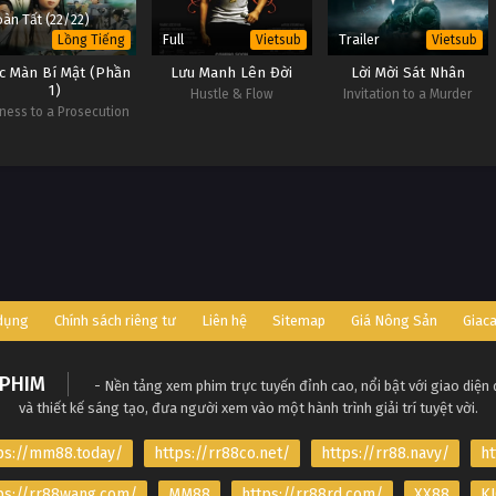
àn Tất (22/22)
Full
Trailer
Lồng Tiếng
Vietsub
Vietsub
c Màn Bí Mật (Phần
Lưu Manh Lên Đời
Lời Mời Sát Nhân
1)
Hustle & Flow
Invitation to a Murder
ness to a Prosecution
(Season 1)
 dụng
Chính sách riêng tư
Liên hệ
Sitemap
Giá Nông Sản
Giac
PHIM
- Nền tảng xem phim trực tuyến đỉnh cao, nổi bật với giao diện
và thiết kế sáng tạo, đưa người xem vào một hành trình giải trí tuyệt vời.
ps://mm88.today/
https://rr88co.net/
https://rr88.navy/
ht
ps://rr88wang.com/
MM88
https://rr88rd.com/
XX88
KJ