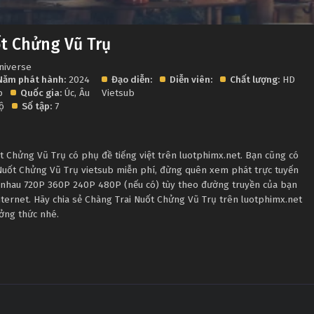
t Chửng Vũ Trụ
niverse
Năm phát hành:
2024
Đạo diễn:
Diễn viên:
Chất lượng:
HD
ập
Quốc gia:
Úc
,
Âu
Vietsub
bộ
Số tập:
7
 Chửng Vũ Trụ có phụ đề tiếng việt trên luotphimx.net. Bạn cũng có
 Nuốt Chửng Vũ Trụ vietsub miễn phí, đừng quên xem phát trực tuyến
c nhau 720P 360P 240P 480P (nếu có) tùy theo đường truyền của bạn
nternet. Hãy chia sẻ Chàng Trai Nuốt Chửng Vũ Trụ trên luotphimx.net
ưởng thức nhé.