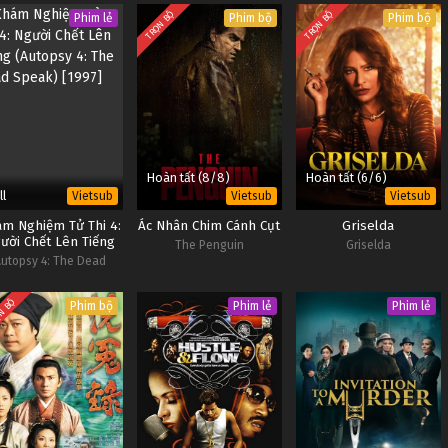
TRỌN BỘ
TRỌN BỘ
Phim lẻ
Phim bộ
Phim bộ
Hoàn tất (8/8)
Hoàn tất (6/6)
ll
Vietsub
Vietsub
Vietsub
m Nghiệm Tử Thi 4:
Ác Nhân Chim Cánh Cụt
Griselda
ười Chết Lên Tiếng
The Penguin
Griselda
utopsy 4: The Dead
Speak
N BỘ
Phim bộ
Phim lẻ
Phim lẻ