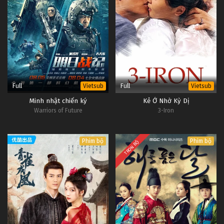
Full
Full
Vietsub
Vietsub
Minh nhật chiến ký
Kẻ Ở Nhờ Kỳ Dị
Warriors of Future
3-Iron
Phim bộ
Phim bộ
TRỌN BỘ