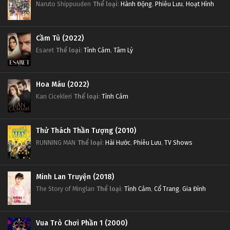
Naruto Shippuuden
Thể loại
:
Hành Động
,
Phiêu Lưu
,
Hoạt Hình
Cầm Tù (2022)
Esaret
Thể loại
:
Tình Cảm
,
Tâm Lý
Hoa Máu (2022)
Kan Cicekleri
Thể loại
:
Tình Cảm
Thử Thách Thần Tượng (2010)
RUNNING MAN
Thể loại
:
Hài Hước
,
Phiêu Lưu
,
TV Shows
Minh Lan Truyện (2018)
The Story of Minglan
Thể loại
:
Tình Cảm
,
Cổ Trang
,
Gia Đình
Vua Trò Chơi Phần 1 (2000)