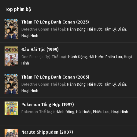
Top phim bộ
Thám Tử Lừng Danh Conan (2025)
Detective Conan
Thể loại
:
Hành Động
,
Hài Hước
,
Tâm Lý
,
Bí ẩn
,
Hoạt Hình
Đảo Hải Tặc (1999)
One Piece (Luffy)
Thể loại
:
Hành Động
,
Hài Hước
,
Phiêu Lưu
,
Hoạt
Hình
Thám Tử Lừng Danh Conan (2005)
Detective Conan
Thể loại
:
Hành Động
,
Hài Hước
,
Tâm Lý
,
Bí ẩn
,
Hoạt Hình
Pokemon Tổng Hợp (1997)
Pokemon
Thể loại
:
Hành Động
,
Hài Hước
,
Phiêu Lưu
,
Hoạt Hình
Naruto Shippuden (2007)