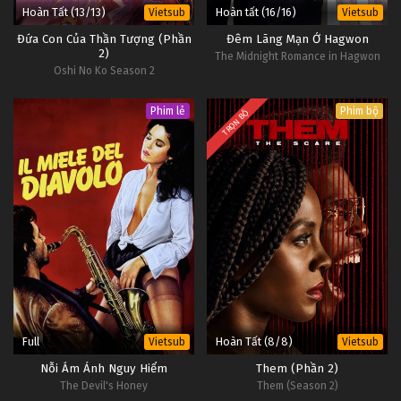
Hoàn Tất (13/13)
Hoàn tất (16/16)
Vietsub
Vietsub
Đứa Con Của Thần Tượng (Phần
Đêm Lãng Mạn Ở Hagwon
2)
The Midnight Romance in Hagwon
Oshi No Ko Season 2
Phim lẻ
Phim bộ
TRỌN BỘ
Full
Hoàn Tất (8/8)
Vietsub
Vietsub
Nỗi Ám Ảnh Nguy Hiểm
Them (Phần 2)
The Devil's Honey
Them (Season 2)