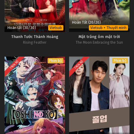
Hoàn Tất (20/20)
Hoàn tất (30/30)
Vietsub
Vietsub + Thuyết minh
Thanh Tước Thành Hoàng
Mặt trăng ôm mặt trời
Rising Feather
The Moon Embracing the Sun
Phim bộ
Phim bộ
TRỌN BỘ
TRỌN BỘ