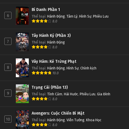
Bí Danh: Phần 1
6
Thể loại
:
Hành Động
,
Tâm Lý
,
Hình Sự
,
Phiêu Lưu
8.0
Tây Hành Kỷ (Phần 3)
7
Thể loại
:
Hành Động
8.0
Vây Hãm: Kẻ Trừng Phạt
8
Thể loại
:
Hành Động
,
Hình Sự
,
Chính kịch
10.0
Trạng Cãi (Phần 13)
9
Thể loại
:
Tình Cảm
,
Hài Hước
,
Phiêu Lưu
,
Gia Đình
8.0
Avengers: Cuộc Chiến Bí Mật
10
Thể loại
:
Hành Động
,
Viễn Tưởng
,
Khoa Học
8.0