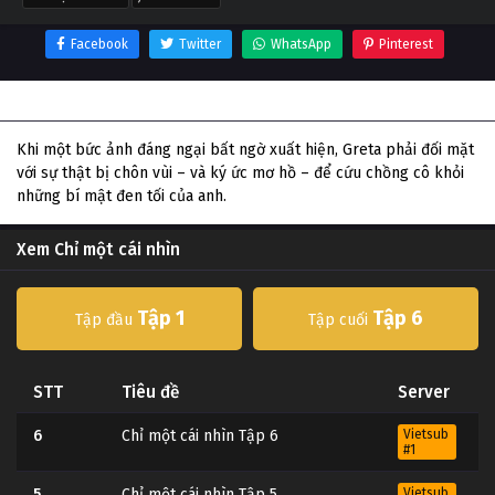
Facebook
Twitter
WhatsApp
Pinterest
Thông tin phim Chỉ một cái nhìn
Khi một bức ảnh đáng ngại bất ngờ xuất hiện, Greta phải đối mặt
với sự thật bị chôn vùi – và ký ức mơ hồ – để cứu chồng cô khỏi
những bí mật đen tối của anh.
Xem Chỉ một cái nhìn
Tập 1
Tập 6
Tập đầu
Tập cuối
STT
Tiêu đề
Server
6
Chỉ một cái nhìn Tập 6
Vietsub
#1
5
Chỉ một cái nhìn Tập 5
Vietsub