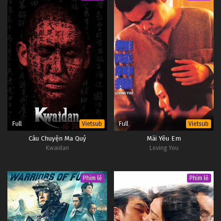
Full
Full
Vietsub
Vietsub
Câu Chuyện Ma Quỷ
Mãi Yêu Em
Kwaidan
Loving You
Phim lẻ
Phim lẻ