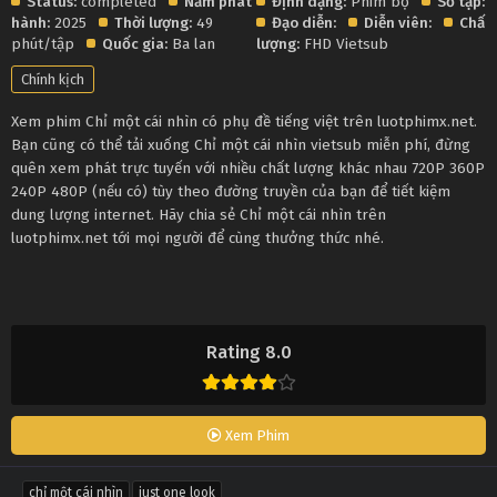
Status:
completed
Năm phát
Định dạng:
Phim bộ
Số tập:
hành:
2025
Thời lượng:
49
Đạo diễn:
Diễn viên:
Chất
phút/tập
Quốc gia:
Ba lan
lượng:
FHD Vietsub
Chính kịch
Xem phim Chỉ một cái nhìn có phụ đề tiếng việt trên luotphimx.net.
Bạn cũng có thể tải xuống Chỉ một cái nhìn vietsub miễn phí, đừng
quên xem phát trực tuyến với nhiều chất lượng khác nhau 720P 360P
240P 480P (nếu có) tùy theo đường truyền của bạn để tiết kiệm
dung lượng internet. Hãy chia sẻ Chỉ một cái nhìn trên
luotphimx.net tới mọi người để cùng thưởng thức nhé.
Rating 8.0
Xem Phim
chỉ một cái nhìn
just one look