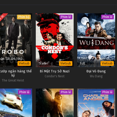
N BỘ
Phim bộ
Phim lẻ
Phim lẻ
àn Tất (06/06)
Trailer
Full
Vietsub
Vietsub
Vietsub
cướp ngân hàng thế
Bí Mật Trụ Sở Nazi
Đại Võ Đang
kỷ
Condor's Nest
Wu Dang
The Great Heist
Phim lẻ
Phim lẻ
Phim lẻ