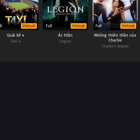
ll
Full
Full
Vietsub
Vietsub
Vietsub
Quái Xế 4
Ác thần
Những thiên thần của
Charlie
Taxi 4
Legion
Charlie's Angels