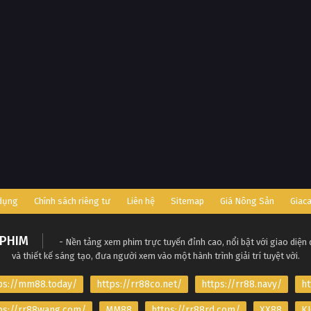
 dụng
Chính sách riêng tư
Liên hệ
Sitemap
Giá Nông Sản
Giac
PHIM
- Nền tảng xem phim trực tuyến đỉnh cao, nổi bật với giao diện
và thiết kế sáng tạo, đưa người xem vào một hành trình giải trí tuyệt vời.
ps://mm88.today/
https://rr88co.net/
https://rr88.navy/
ht
ps://rr88wang.com/
MM88
https://rr88rd.com/
XX88
KJ