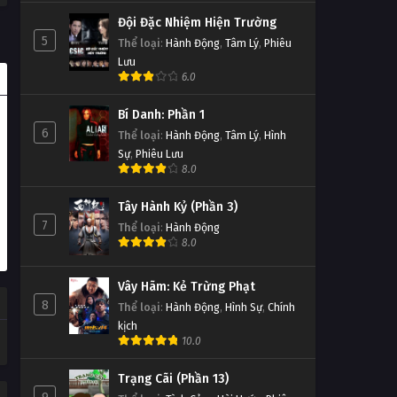
Đội Đặc Nhiệm Hiện Trường
5
Thể loại
:
Hành Động
,
Tâm Lý
,
Phiêu
Lưu
6.0
Bí Danh: Phần 1
6
Thể loại
:
Hành Động
,
Tâm Lý
,
Hình
Sự
,
Phiêu Lưu
8.0
Tây Hành Kỷ (Phần 3)
7
Thể loại
:
Hành Động
8.0
Vây Hãm: Kẻ Trừng Phạt
8
Thể loại
:
Hành Động
,
Hình Sự
,
Chính
kịch
10.0
Trạng Cãi (Phần 13)