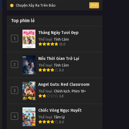
Chuyện Xảy Ra Trên Đảo
2025
Top phim lẻ
Tháng Ngày Tươi Đẹp
1
Thể loại
:
Tình Cảm
10.0
Nếu Thời Gian Trở Lại
2
Thể loại
:
Tình Cảm
8.0
Angel Guts: Red Classroom
3
Thể loại
:
Chính kịch
,
Phim 18+
3.8
Chiếc Vòng Ngọc Huyết
4
Thể loại
:
Tâm Lý
8.0