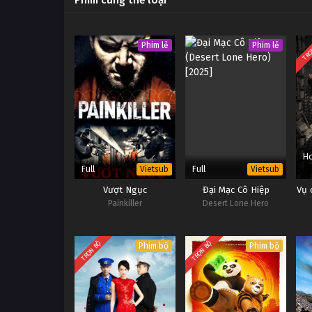
TRỌ
Phim lẻ
Phim lẻ
Ho
Full
Full
Vietsub
Vietsub
Vượt Ngục
Đại Mạc Cô Hiệp
Vụ 
Painkiller
Desert Lone Hero
TRỌN BỘ
TRỌN BỘ
Phim bộ
Phim bộ