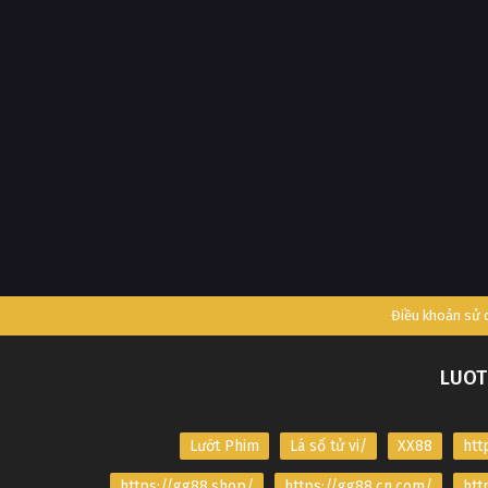
Điều khoản sử
LUOT
Lướt Phim
Lá số tử vi/
XX88
htt
https://gg88.shop/
https://gg88.cn.com/
htt