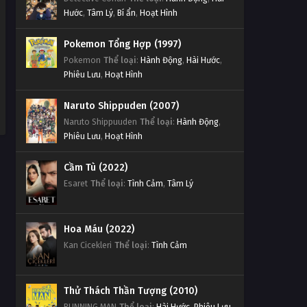
Hước
,
Tâm Lý
,
Bí ẩn
,
Hoạt Hình
Pokemon Tổng Hợp (1997)
Pokemon
Thể loại
:
Hành Động
,
Hài Hước
,
Phiêu Lưu
,
Hoạt Hình
Naruto Shippuden (2007)
Naruto Shippuuden
Thể loại
:
Hành Động
,
Phiêu Lưu
,
Hoạt Hình
Cầm Tù (2022)
Esaret
Thể loại
:
Tình Cảm
,
Tâm Lý
Hoa Máu (2022)
Kan Cicekleri
Thể loại
:
Tình Cảm
Thử Thách Thần Tượng (2010)
RUNNING MAN
Thể loại
:
Hài Hước
,
Phiêu Lưu
,