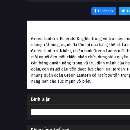
Facebook
Tw
Thông tin phim Chiến Binh Lồng Đèn Xanh: Hiệp 
Green Lantern: Emerald Knights trong vũ trụ mênh m
nhưng rất hùng mạnh đã tồn tại qua hàng thế kỉ. Là n
Green Lantern. Những chiến binh Green Lantern đã thề
mỗi người đeo một chiếc nhẫn chứa đựng siêu quyền n
cân bằng quyền năng trong vũ trụ, định mệnh của họ 
đoàn, con người đầu tiên được lựa chọn: Hal Jordan. 
nhưng quân đoàn Green Lantern có rất ít sự tôn trọng
năng ban cho sức mạnh vô biên.
Bình luận
Phim cùng thể loại