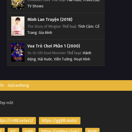
TV Shows
Minh Lan Truyện (2018)
The Story of Minglan
Thể loại
:
Tình Cảm
,
Cổ
Trang
,
Gia Đình
Vua Trò Chơi Phần 1 (2000)
Yu-Gi-Oh! Duel Monster
Thể loại
:
Hành
Động
,
Hài Hước
,
Viễn Tưởng
,
Hoạt Hình
afe
GiaSauRieng
 đẹp mắt
tps://rr88.select/
https://gg88.mobi/
C
KJC
tv88
https://rr88ss.club/
8DAY