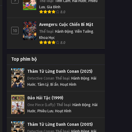
9
Thể loại
:
Tình Cảm
,
Hài Hước
,
Phiêu
Lưu
,
Gia Đình
8.0
Avengers: Cuộc Chiến Bí Mật
10
Thể loại
:
Hành Động
,
Viễn Tưởng
,
Khoa Học
8.0
Top phim bộ
Thám Tử Lừng Danh Conan (2025)
Detective Conan
Thể loại
:
Hành Động
,
Hài
Hước
,
Tâm Lý
,
Bí ẩn
,
Hoạt Hình
Đảo Hải Tặc (1999)
One Piece (Luffy)
Thể loại
:
Hành Động
,
Hài
Hước
,
Phiêu Lưu
,
Hoạt Hình
Thám Tử Lừng Danh Conan (2005)
Detective Conan
Thể loại
:
Hành Động
,
Hài