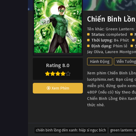
Chiến Binh Lồn
Tên khác: Green Lantern:
Status:
completed
Thời lượng:
84 Phút
Định dạng:
Phim lẻ
Jay Oliva
,
Lauren Montgo
Hành Động
Viễn Tưởn
Rating 8.0
Xem phim Chiến Binh Lồng
luotphimx.net. Bạn cũng c
miễn phí, đừng quên xem 
Xem Phim
480P (nếu có) tùy theo đư
Chiến Binh Lồng Đèn Xanh
thức nhé.
chiến binh lồng đèn xanh: hiệp sĩ ngọc bích
green lantern: 