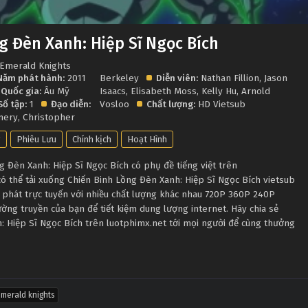
g Đèn Xanh: Hiệp Sĩ Ngọc Bích
 Emerald Knights
Năm phát hành:
2011
Berkeley
Diễn viên:
Nathan Fillion
,
Jason
Quốc gia:
Âu Mỹ
Isaacs
,
Elisabeth Moss
,
Kelly Hu
,
Arnold
Số tập:
1
Đạo diễn:
Vosloo
Chất lượng:
HD Vietsub
mery
,
Christopher
g
Phiêu Lưu
Chính kịch
Hoạt Hình
 Đèn Xanh: Hiệp Sĩ Ngọc Bích có phụ đề tiếng việt trên
ó thể tải xuống Chiến Binh Lồng Đèn Xanh: Hiệp Sĩ Ngọc Bích vietsub
phát trực tuyến với nhiều chất lượng khác nhau 720P 360P 240P
ờng truyền của bạn để tiết kiệm dung lượng internet. Hãy chia sẻ
: Hiệp Sĩ Ngọc Bích trên luotphimx.net tới mọi người để cùng thưởng
emerald knights