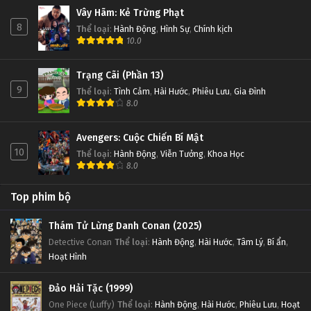
Vây Hãm: Kẻ Trừng Phạt
8
Thể loại
:
Hành Động
,
Hình Sự
,
Chính kịch
10.0
Trạng Cãi (Phần 13)
9
Thể loại
:
Tình Cảm
,
Hài Hước
,
Phiêu Lưu
,
Gia Đình
8.0
Avengers: Cuộc Chiến Bí Mật
10
Thể loại
:
Hành Động
,
Viễn Tưởng
,
Khoa Học
8.0
Top phim bộ
Thám Tử Lừng Danh Conan (2025)
Detective Conan
Thể loại
:
Hành Động
,
Hài Hước
,
Tâm Lý
,
Bí ẩn
,
Hoạt Hình
Đảo Hải Tặc (1999)
One Piece (Luffy)
Thể loại
:
Hành Động
,
Hài Hước
,
Phiêu Lưu
,
Hoạt