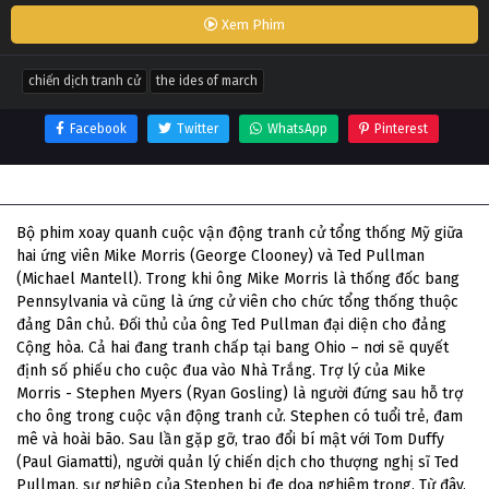
Xem Phim
chiến dịch tranh cử
the ides of march
Facebook
Twitter
WhatsApp
Pinterest
Thông tin phim Chiến Dịch Tranh Cử
Bộ phim xoay quanh cuộc vận động tranh cử tổng thống Mỹ giữa
hai ứng viên Mike Morris (George Clooney) và Ted Pullman
(Michael Mantell). Trong khi ông Mike Morris là thống đốc bang
Pennsylvania và cũng là ứng cử viên cho chức tổng thống thuộc
đảng Dân chủ. Đối thủ của ông Ted Pullman đại diện cho đảng
Cộng hòa. Cả hai đang tranh chấp tại bang Ohio – nơi sẽ quyết
định số phiếu cho cuộc đua vào Nhà Trắng. Trợ lý của Mike
Morris - Stephen Myers (Ryan Gosling) là người đứng sau hỗ trợ
cho ông trong cuộc vận động tranh cử. Stephen có tuổi trẻ, đam
mê và hoài bão. Sau lần gặp gỡ, trao đổi bí mật với Tom Duffy
(Paul Giamatti), người quản lý chiến dịch cho thượng nghị sĩ Ted
Pullman, sự nghiệp của Stephen bị đe dọa nghiêm trọng. Từ đây,