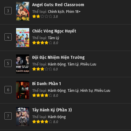
Angel Guts: Red Classroom
3
Thể loại
:
Chính kịch
,
Phim 18+
3.8
Chiếc Vòng Ngọc Huyết
4
Thể loại
:
Tâm Lý
8.0
Đội Đặc Nhiệm Hiện Trường
5
Thể loại
:
Hành Động
,
Tâm Lý
,
Phiêu Lưu
6.0
Bí Danh: Phần 1
6
Thể loại
:
Hành Động
,
Tâm Lý
,
Hình Sự
,
Phiêu Lưu
8.0
Tây Hành Kỷ (Phần 3)
7
Thể loại
:
Hành Động
8.0