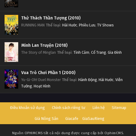
Thử Thách Thần Tượng (2010)
RUNNING MAN
Thể loại
:
Hài Hước
,
Phiêu Lưu
,
TV Shows
Minh Lan Truyện (2018)
The Story of Minglan
Thể loại
:
Tình Cảm
,
Cổ Trang
,
Gia Đình
Vua Trò Chơi Phần 1 (2000)
Yu-Gi-Oh! Duel Monster
Thể loại
:
Hành Động
,
Hài Hước
,
Viễn
Tưởng
,
Hoạt Hình
Điều khoản sử dụng
Chính sách riêng tư
Liên hệ
Sitemap
Giá Nông Sản
Giacafe
GiaSauRieng
Nguồn
OPHIMCMS
tất cả nội dung được cung cấp bởi OphimCMS.