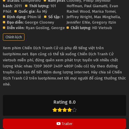
Status:
completed
Năm phát
Clooney
,
Philip Seymour
hành:
2011
Thời lượng:
101
Hoffman
,
Paul Giamatti
,
Evan
Phút
Quốc gia:
Âu Mỹ
Rachel Wood
,
Marisa Tomei
,
Định dạng:
Phim lẻ
Số tập:
1
Jeffrey Wright
,
Max Minghella
,
Đạo diễn:
George Clooney
Jennifer Ehle
,
Gregory Itzin
Diễn viên:
Ryan Gosling
,
George
Chất lượng:
HD Vietsub
Chính kịch
Xem phim Chiến Dịch Tranh Cử có phụ đề tiếng việt trên
luotphimx.net. Bạn cũng có thể tải xuống Chiến Dịch Tranh Cử
vietsub miễn phí, đừng quên xem phát trực tuyến với nhiều chất
lượng khác nhau 720P 360P 240P 480P (nếu có) tùy theo đường
truyền của bạn để tiết kiệm dung lượng internet. Hãy chia sẻ Chiến
Dịch Tranh Cử trên luotphimx.net tới mọi người để cùng thưởng thức
nhé.
Rating 8.0
Trailer