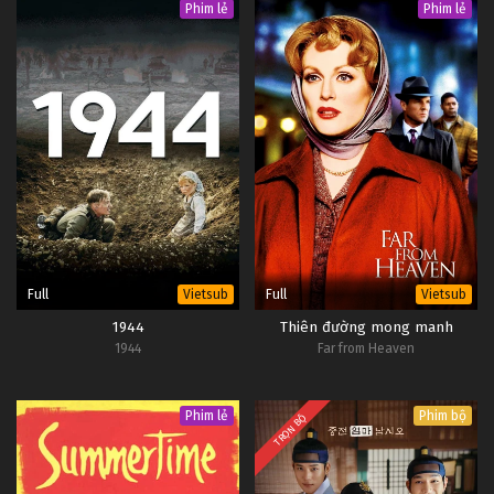
Phim lẻ
Phim lẻ
Full
Full
Vietsub
Vietsub
1944
Thiên đường mong manh
1944
Far from Heaven
Phim lẻ
Phim bộ
TRỌN BỘ