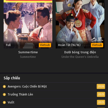
Full
Hoàn Tất (16/16)
Vietsub
Vietsub
Summertime
Dưới bóng trung điện
Summertime
Under the Queen's Umbrella
Sắp chiếu
Avengers: Cuộc Chiến Bí Mật
2026
Trưởng Thành Lên
2025
Vuốt
2025