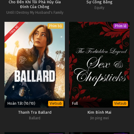
Cho Đến Khi Tôi Phá Hủy Gia
Sự Công Bằng
Đình Của Chồng
Equity
Until I Destroy My Husband's Family
Phim bộ
Phim lẻ
TRỌN BỘ
Hoàn Tất (10/10)
Full
Vietsub
Vietsub
Thanh Tra Ballard
Kim Bình Mai
Ballard
Jin ping mei