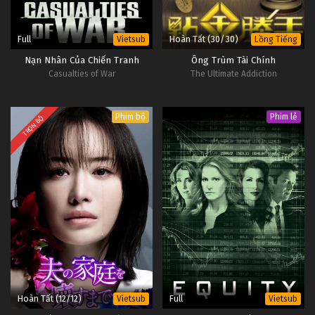
Full
Hoàn Tất (30/30)
Vietsub
Lồng Tiếng
Nạn Nhân Của Chiến Tranh
Ông Trùm Tài Chính
Casualties of War
The Ultimate Addiction
Phim bộ
Phim lẻ
TRỌN BỘ
Hoàn Tất (12/12)
Full
Vietsub
Vietsub