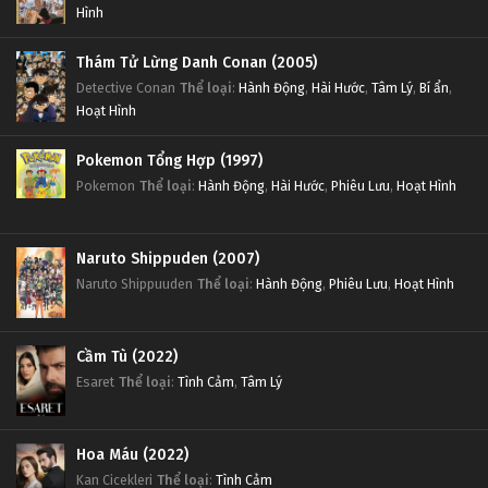
Hình
Thám Tử Lừng Danh Conan (2005)
Detective Conan
Thể loại
:
Hành Động
,
Hài Hước
,
Tâm Lý
,
Bí ẩn
,
Hoạt Hình
Pokemon Tổng Hợp (1997)
Pokemon
Thể loại
:
Hành Động
,
Hài Hước
,
Phiêu Lưu
,
Hoạt Hình
Naruto Shippuden (2007)
Naruto Shippuuden
Thể loại
:
Hành Động
,
Phiêu Lưu
,
Hoạt Hình
Cầm Tù (2022)
Esaret
Thể loại
:
Tình Cảm
,
Tâm Lý
Hoa Máu (2022)
Kan Cicekleri
Thể loại
:
Tình Cảm