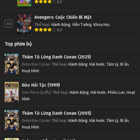
8.0
Avengers: Cuộc Chiến Bí Mật
10
Thể loại
:
Hành Động
,
Viễn Tưởng
,
Khoa Học
8.0
Top phim bộ
Thám Tử Lừng Danh Conan (2025)
Detective Conan
Thể loại
:
Hành Động
,
Hài Hước
,
Tâm Lý
,
Bí ẩn
,
Hoạt Hình
Đảo Hải Tặc (1999)
One Piece (Luffy)
Thể loại
:
Hành Động
,
Hài Hước
,
Phiêu Lưu
,
Hoạt
Hình
Thám Tử Lừng Danh Conan (2005)
Detective Conan
Thể loại
:
Hành Động
,
Hài Hước
,
Tâm Lý
,
Bí ẩn
,
Hoạt Hình