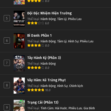
8.0
Đội Đặc Nhiệm Hiện Trường
5
Thể loại
:
Hành Động
,
Tâm Lý
,
Phiêu Lưu
6.0
Bí Danh: Phần 1
6
Thể loại
:
Hành Động
,
Tâm Lý
,
Hình Sự
,
Phiêu Lưu
8.0
Tây Hành Kỷ (Phần 3)
7
Thể loại
:
Hành Động
8.0
Vây Hãm: Kẻ Trừng Phạt
8
Thể loại
:
Hành Động
,
Hình Sự
,
Chính kịch
10.0
Trạng Cãi (Phần 13)
9
Thể loại
:
Tình Cảm
,
Hài Hước
,
Phiêu Lưu
,
Gia Đình