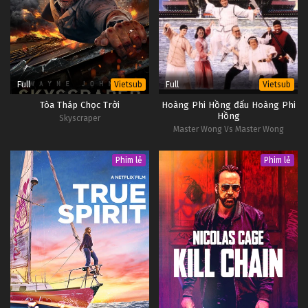
Full
Full
Vietsub
Vietsub
Tòa Tháp Chọc Trời
Hoàng Phi Hồng đấu Hoàng Phi
Hồng
Skyscraper
Master Wong Vs Master Wong
Phim lẻ
Phim lẻ