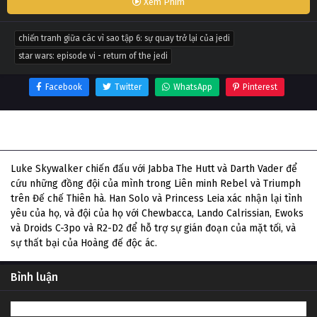
Xem Phim
chiến tranh giữa các vì sao tập 6: sự quay trở lại của jedi
star wars: episode vi - return of the jedi
Facebook
Twitter
WhatsApp
Pinterest
Thông tin phim Chiến Tranh Giữa Các Vì Sao Tập 6: Sự
Quay Trở Lại Của Jedi
Luke Skywalker chiến đấu với Jabba The Hutt và Darth Vader để
cứu những đồng đội của mình trong Liên minh Rebel và Triumph
trên Đế chế Thiên hà. Han Solo và Princess Leia xác nhận lại tình
yêu của họ, và đội của họ với Chewbacca, Lando Calrissian, Ewoks
và Droids C-3po và R2-D2 để hỗ trợ sự gián đoạn của mặt tối, và
sự thất bại của Hoàng đế độc ác.
Bình luận