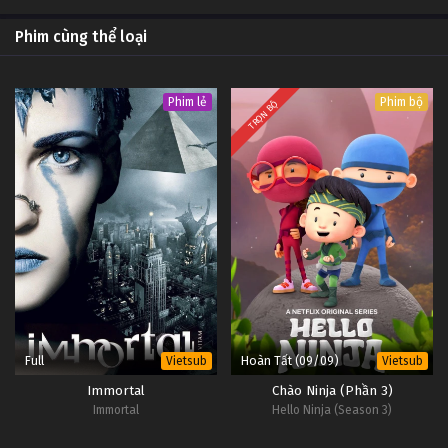
Phim cùng thể loại
Phim lẻ
Phim bộ
TRỌN BỘ
Full
Hoàn Tất (09/09)
Vietsub
Vietsub
Immortal
Chào Ninja (Phần 3)
Immortal
Hello Ninja (Season 3)