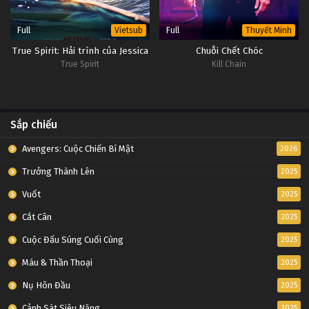
Full
Full
Vietsub
Thuyết Minh
True Spirit: Hải trình của Jessica
Chuỗi Chết Chóc
True Spirit
Kill Chain
Sắp chiếu
Avengers: Cuộc Chiến Bí Mật
2026
Trưởng Thành Lên
2025
Vuốt
2025
Cắt Cân
2025
Cuộc Đấu Súng Cuối Cùng
2025
Máu & Thần Thoại
2025
Nụ Hôn Đầu
2025
Cảnh Sát Siêu Năng
2025