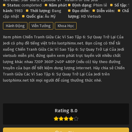
Status:
completed
Năm phát
Định dạng:
Phim lẻ
Số tập:
1
hành:
1983
Thời lượng:
Đang
Đạo diễn:
Diễn viên:
Chất
cập nhật
Quốc gia:
Âu Mỹ
lượng:
HD Vietsub
Hành Động
Viễn Tưởng
Khoa Học
Xem phim Chiến Tranh Giữa Các Vì Sao Tập 6: Sự Quay Trở Lại Của
Jedi có phụ đề tiếng việt trên luotphimx.net. Bạn cũng có thể tải
xuống Chiến Tranh Giữa Các Vì Sao Tập 6: Sự Quay Trở Lại Của Jedi
vietsub miễn phí, đừng quên xem phát trực tuyến với nhiều chất
lượng khác nhau 720P 360P 240P 480P (nếu có) tùy theo đường
truyền của bạn để tiết kiệm dung lượng internet. Hãy chia sẻ Chiến
Tranh Giữa Các Vì Sao Tập 6: Sự Quay Trở Lại Của Jedi trên
luotphimx.net tới mọi người để cùng thưởng thức nhé.
Rating 8.0