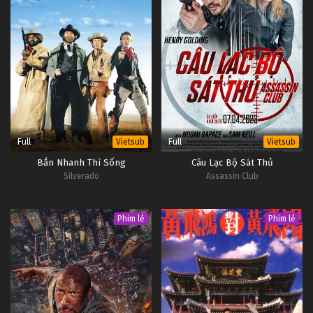
Full
Full
Vietsub
Vietsub
Bắn Nhanh Thì Sống
Câu Lạc Bộ Sát Thủ
Silverado
Assassin Club
Phim lẻ
Phim lẻ