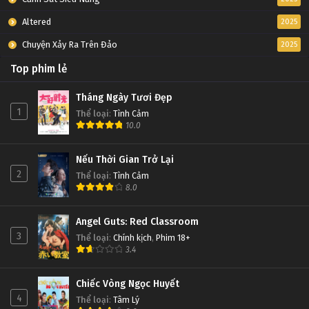
Altered
2025
Chuyện Xảy Ra Trên Đảo
2025
Top phim lẻ
Tháng Ngày Tươi Đẹp
1
Thể loại
:
Tình Cảm
10.0
Nếu Thời Gian Trở Lại
2
Thể loại
:
Tình Cảm
8.0
Angel Guts: Red Classroom
3
Thể loại
:
Chính kịch
,
Phim 18+
3.4
Chiếc Vòng Ngọc Huyết
4
Thể loại
:
Tâm Lý