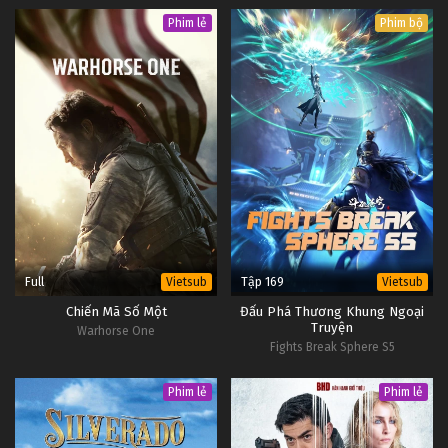
Phim lẻ
Phim bộ
Full
Tập 169
Vietsub
Vietsub
Chiến Mã Số Một
Đấu Phá Thương Khung Ngoại
Truyện
Warhorse One
Fights Break Sphere S5
Phim lẻ
Phim lẻ