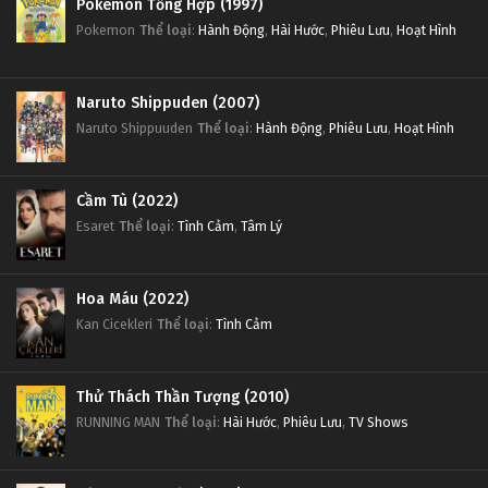
Pokemon Tổng Hợp (1997)
Pokemon
Thể loại
:
Hành Động
,
Hài Hước
,
Phiêu Lưu
,
Hoạt Hình
Naruto Shippuden (2007)
Naruto Shippuuden
Thể loại
:
Hành Động
,
Phiêu Lưu
,
Hoạt Hình
Cầm Tù (2022)
Esaret
Thể loại
:
Tình Cảm
,
Tâm Lý
Hoa Máu (2022)
Kan Cicekleri
Thể loại
:
Tình Cảm
Thử Thách Thần Tượng (2010)
RUNNING MAN
Thể loại
:
Hài Hước
,
Phiêu Lưu
,
TV Shows