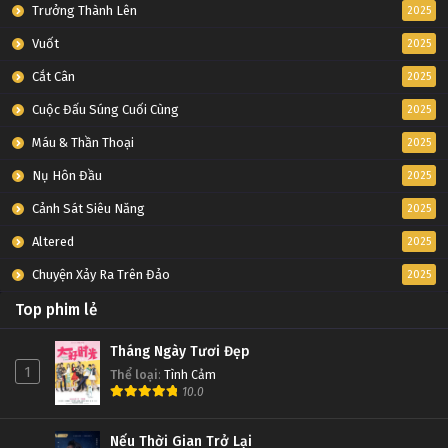
Trưởng Thành Lên
2025
Vuốt
2025
Cắt Cân
2025
Cuộc Đấu Súng Cuối Cùng
2025
Máu & Thần Thoại
2025
Nụ Hôn Đầu
2025
Cảnh Sát Siêu Năng
2025
Altered
2025
Chuyện Xảy Ra Trên Đảo
2025
Top phim lẻ
Tháng Ngày Tươi Đẹp
1
Thể loại
:
Tình Cảm
10.0
Nếu Thời Gian Trở Lại