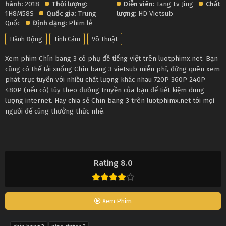
hành:
2018
Thời lượng:
Diễn viên:
Tang Lv Jing
Chất
1H8M58S
Quốc gia:
Trung
lượng:
HD Vietsub
Quốc
Định dạng:
Phim lẻ
Hành Động
Tình Cảm
Võ Thuật
Xem phim Chín bang 3 có phụ đề tiếng việt trên luotphimx.net. Bạn
cũng có thể tải xuống Chín bang 3 vietsub miễn phí, đừng quên xem
phát trực tuyến với nhiều chất lượng khác nhau 720P 360P 240P
480P (nếu có) tùy theo đường truyền của bạn để tiết kiệm dung
lượng internet. Hãy chia sẻ Chín bang 3 trên luotphimx.net tới mọi
người để cùng thưởng thức nhé.
Rating 8.0
Xem Phim