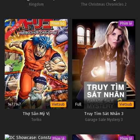
Kingdom
The Christmas Chronicles 2
Phim bộ
Phim lẻ
TRỌN BỘ
147/147
Full
Vietsub
Vietsub
Thợ Săn Mỹ Vị
Truy Tìm Sát Nhân 3
Toriko
Garage Sale Mystery 3
Phim lẻ
Phim lẻ