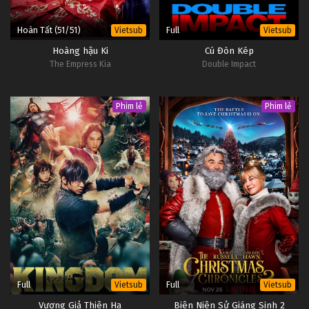
Hoàn Tất (51/51)
Full
Vietsub
Vietsub
Hoàng hậu Ki
Cú Đòn Kép
The Empress Kia
Double Impact
Phim lẻ
Phim lẻ
Full
Full
Vietsub
Vietsub
Vương Giả Thiên Hạ
Biên Niên Sử Giáng Sinh 2