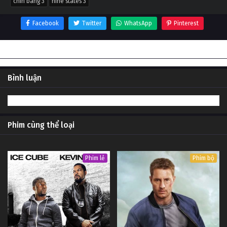
chín bang 3
nine states 3
Facebook
Twitter
WhatsApp
Pinterest
Thông tin phim Chín bang 3
Bình luận
Phim cùng thể loại
Phim lẻ
Phim bộ