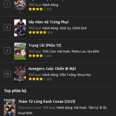
7
Thể loại
:
Hành Động
8.0
Vây Hãm: Kẻ Trừng Phạt
8
Thể loại
:
Hành Động
,
Hình Sự
,
Chính kịch
10.0
Trạng Cãi (Phần 13)
9
Thể loại
:
Tình Cảm
,
Hài Hước
,
Phiêu Lưu
,
Gia Đình
8.0
Avengers: Cuộc Chiến Bí Mật
10
Thể loại
:
Hành Động
,
Viễn Tưởng
,
Khoa Học
8.0
Top phim bộ
Thám Tử Lừng Danh Conan (2025)
Detective Conan
Thể loại
:
Hành Động
,
Hài Hước
,
Tâm Lý
,
Bí ẩn
,
Hoạt Hình