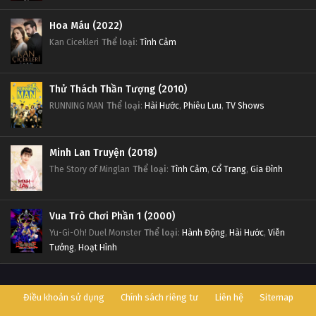
Hoa Máu (2022)
Kan Cicekleri
Thể loại
:
Tình Cảm
Thử Thách Thần Tượng (2010)
RUNNING MAN
Thể loại
:
Hài Hước
,
Phiêu Lưu
,
TV Shows
Minh Lan Truyện (2018)
The Story of Minglan
Thể loại
:
Tình Cảm
,
Cổ Trang
,
Gia Đình
Vua Trò Chơi Phần 1 (2000)
Yu-Gi-Oh! Duel Monster
Thể loại
:
Hành Động
,
Hài Hước
,
Viễn
Tưởng
,
Hoạt Hình
Điều khoản sử dụng
Chính sách riêng tư
Liên hệ
Sitemap