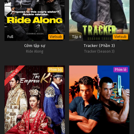
Full
Tập 6
Vietsub
Vietsub
Cớm tập sự
Tracker (Phần 3)
Ride Along
Tracker (Season 3)
Phim bộ
Phim lẻ
TRỌN BỘ