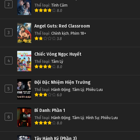
2
Thể loại
:
Tình Cảm
8.0
Angel Guts: Red Classroom
3
Thể loại
:
Chính kịch
,
Phim 18+
3.8
Chiếc Vòng Ngọc Huyết
4
Thể loại
:
Tâm Lý
8.0
Đội Đặc Nhiệm Hiện Trường
5
Thể loại
:
Hành Động
,
Tâm Lý
,
Phiêu Lưu
6.0
Bí Danh: Phần 1
6
Thể loại
:
Hành Động
,
Tâm Lý
,
Hình Sự
,
Phiêu Lưu
8.0
Tây Hành Kỷ (Phần 3)