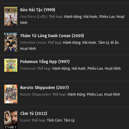
Đảo Hải Tặc (1999)
One Piece (Luffy)
Thể loại
:
Hành Động
,
Hài Hước
,
Phiêu Lưu
,
Hoạt
Hình
Thám Tử Lừng Danh Conan (2005)
Detective Conan
Thể loại
:
Hành Động
,
Hài Hước
,
Tâm Lý
,
Bí ẩn
,
Hoạt Hình
Pokemon Tổng Hợp (1997)
Pokemon
Thể loại
:
Hành Động
,
Hài Hước
,
Phiêu Lưu
,
Hoạt Hình
Naruto Shippuden (2007)
Naruto Shippuuden
Thể loại
:
Hành Động
,
Phiêu Lưu
,
Hoạt Hình
Cầm Tù (2022)
Esaret
Thể loại
:
Tình Cảm
,
Tâm Lý