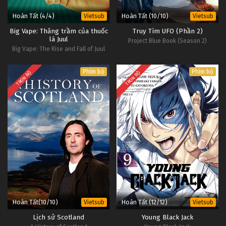
Hoàn Tất (4/4)
Hoàn Tất (10/10)
Vietsub
Vietsub
Big Vape: Thăng trầm của thuốc
Truy Tìm UFO (Phần 2)
lá Juul
Project Blue Book (Season 2)
Big Vape: The Rise and Fall of Juul
Phim bộ
Phim bộ
TRỌN BỘ
TRỌN BỘ
Hoàn Tất(10/10)
Hoàn Tất (12/12)
Vietsub
Vietsub
Lịch sử Scotland
Young Black Jack