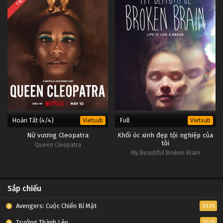
Hoàn Tất (4/4)
Full
Vietsub
Vietsub
Nữ vương Cleopatra
Khối óc xinh đẹp tội nghiệp của
tôi
Queen Cleopatra
My Beautiful Broken Brain
Sắp chiếu
Avengers: Cuộc Chiến Bí Mật
2026
Trưởng Thành Lên
2025