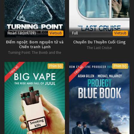
Hoàn Tất(09/09)
Full
Vietsub
Vietsub
Điểm ngoặt: Bom nguyên tử và
Chuyến Du Thuyền Cuối Cùng
Chiến tranh Lạnh
The Last Cruise
Turning Point: The Bomb and the
Cold War
Phim bộ
Phim bộ
TRỌN BỘ
TRỌN BỘ