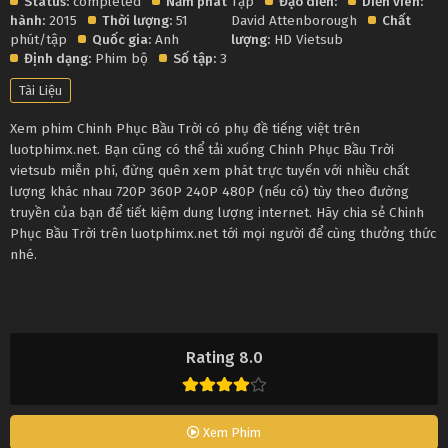
Status:
completed
Năm phát
Tập
Đạo diễn:
Diễn viên:
hành:
2015
Thời lượng:
51
David Attenborough
Chất
phút/tập
Quốc gia:
Anh
lượng:
HD Vietsub
Định dạng:
Phim bộ
Số tập:
3
Tài Liệu
Xem phim Chinh Phục Bầu Trời có phụ đề tiếng việt trên
luotphimx.net. Bạn cũng có thể tải xuống Chinh Phục Bầu Trời
vietsub miễn phí, đừng quên xem phát trực tuyến với nhiều chất
lượng khác nhau 720P 360P 240P 480P (nếu có) tùy theo đường
truyền của bạn để tiết kiệm dung lượng internet. Hãy chia sẻ Chinh
Phục Bầu Trời trên luotphimx.net tới mọi người để cùng thưởng thức
nhé.
Rating 8.0
Xem Phim