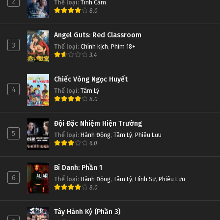
2
Thể loại
:
Tình Cảm
8.0
Angel Guts: Red Classroom
3
Thể loại
:
Chính kịch
,
Phim 18+
3.4
Chiếc Vòng Ngọc Huyết
4
Thể loại
:
Tâm Lý
8.0
Đội Đặc Nhiệm Hiện Trường
5
Thể loại
:
Hành Động
,
Tâm Lý
,
Phiêu Lưu
6.0
Bí Danh: Phần 1
6
Thể loại
:
Hành Động
,
Tâm Lý
,
Hình Sự
,
Phiêu Lưu
8.0
Tây Hành Kỷ (Phần 3)