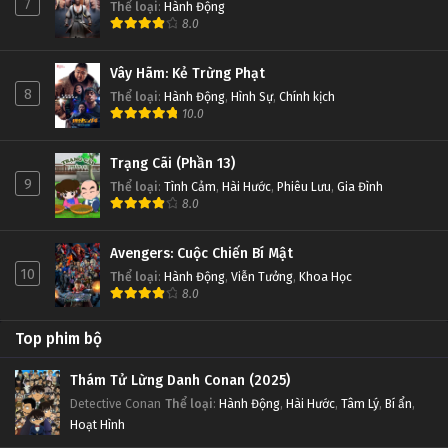
7
Thể loại
:
Hành Động
8.0
Vây Hãm: Kẻ Trừng Phạt
8
Thể loại
:
Hành Động
,
Hình Sự
,
Chính kịch
10.0
Trạng Cãi (Phần 13)
9
Thể loại
:
Tình Cảm
,
Hài Hước
,
Phiêu Lưu
,
Gia Đình
8.0
Avengers: Cuộc Chiến Bí Mật
10
Thể loại
:
Hành Động
,
Viễn Tưởng
,
Khoa Học
8.0
Top phim bộ
Thám Tử Lừng Danh Conan (2025)
Detective Conan
Thể loại
:
Hành Động
,
Hài Hước
,
Tâm Lý
,
Bí ẩn
,
Hoạt Hình