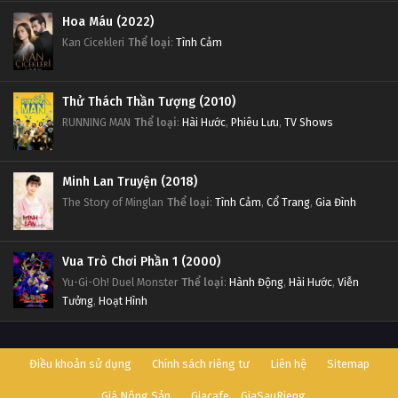
Hoa Máu (2022)
Kan Cicekleri
Thể loại
:
Tình Cảm
Thử Thách Thần Tượng (2010)
RUNNING MAN
Thể loại
:
Hài Hước
,
Phiêu Lưu
,
TV Shows
Minh Lan Truyện (2018)
The Story of Minglan
Thể loại
:
Tình Cảm
,
Cổ Trang
,
Gia Đình
Vua Trò Chơi Phần 1 (2000)
Yu-Gi-Oh! Duel Monster
Thể loại
:
Hành Động
,
Hài Hước
,
Viễn
Tưởng
,
Hoạt Hình
Điều khoản sử dụng
Chính sách riêng tư
Liên hệ
Sitemap
Giá Nông Sản
Giacafe
GiaSauRieng