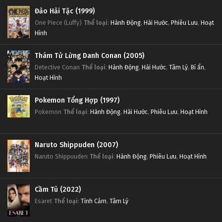
Đảo Hải Tặc (1999)
One Piece (Luffy)
Thể loại
:
Hành Động
,
Hài Hước
,
Phiêu Lưu
,
Hoạt
Hình
Thám Tử Lừng Danh Conan (2005)
Detective Conan
Thể loại
:
Hành Động
,
Hài Hước
,
Tâm Lý
,
Bí ẩn
,
Hoạt Hình
Pokemon Tổng Hợp (1997)
Pokemon
Thể loại
:
Hành Động
,
Hài Hước
,
Phiêu Lưu
,
Hoạt Hình
Naruto Shippuden (2007)
Naruto Shippuuden
Thể loại
:
Hành Động
,
Phiêu Lưu
,
Hoạt Hình
Cầm Tù (2022)
Esaret
Thể loại
:
Tình Cảm
,
Tâm Lý