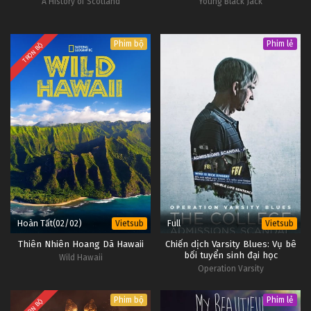
A History of Scotland
Young Black Jack
Phim bộ
Phim lẻ
TRỌN BỘ
Hoàn Tất(02/02)
Full
Vietsub
Vietsub
Thiên Nhiên Hoang Dã Hawaii
Chiến dịch Varsity Blues: Vụ bê
bối tuyển sinh đại học
Wild Hawaii
Operation Varsity
Blues: The College Admissions Scandal
Phim bộ
Phim lẻ
TRỌN BỘ