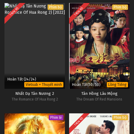
Phim bộ
Phim bộ
TRỌN BỘ
TRỌN BỘ
Hoàn Tất (24/24)
Hoàn Tất(50/50)
Vietsub + Thuyết minh
Lồng Tiếng
Nhất Dạ Tân Nương 2
Tân Hồng Lâu Mộng
The Romance Of Hua Rong 2
The Dream Of Red Mansions
Phim lẻ
Phim bộ
TRỌN BỘ