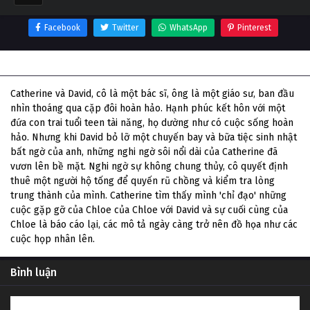
Facebook
Twitter
WhatsApp
Pinterest
Thông tin phim Chloe
Catherine và David, cô là một bác sĩ, ông là một giáo sư, ban đầu
nhìn thoáng qua cặp đôi hoàn hảo. Hạnh phúc kết hôn với một
đứa con trai tuổi teen tài năng, họ dường như có cuộc sống hoàn
hảo. Nhưng khi David bỏ lỡ một chuyến bay và bữa tiệc sinh nhật
bất ngờ của anh, những nghi ngờ sôi nổi dài của Catherine đã
vươn lên bề mặt. Nghi ngờ sự không chung thủy, cô quyết định
thuê một người hộ tống để quyến rũ chồng và kiểm tra lòng
trung thành của mình. Catherine tìm thấy mình 'chỉ đạo' những
cuộc gặp gỡ của Chloe của Chloe với David và sự cuối cùng của
Chloe là báo cáo lại, các mô tả ngày càng trở nên đồ họa như các
cuộc họp nhân lên.
Bình luận