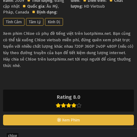
hành:
2009
Thời lượng:
Đang
diễn:
Diễn viên:
Chất
cập nhật
Quốc gia:
Âu Mỹ
,
lượng:
HD Vietsub
Pháp
,
Canada
Định dạng:
Tình Cảm
Tâm Lý
Kinh Dị
Xem phim Chloe có phụ đề tiếng việt trên luotphimx.net. Bạn cũng
có thể tải xuống Chloe vietsub miễn phí, đừng quên xem phát trực
tuyến với nhiều chất lượng khác nhau 720P 360P 240P 480P (nếu có)
tùy theo đường truyền của bạn để tiết kiệm dung lượng internet.
Hãy chia sẻ Chloe trên luotphimx.net tới mọi người để cùng thưởng
thức nhé.
Rating 8.0
Xem Phim
chloe