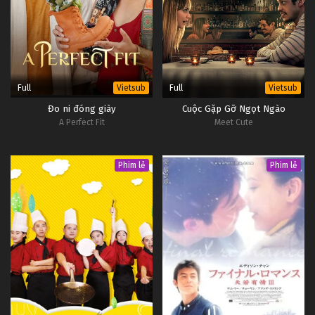
Full
Full
Vietsub
Vietsub
Đo ni đóng giày
Cuộc Gặp Gỡ Ngọt Ngào
A Perfect Fit
Meet Cute
Phim lẻ
Phim lẻ