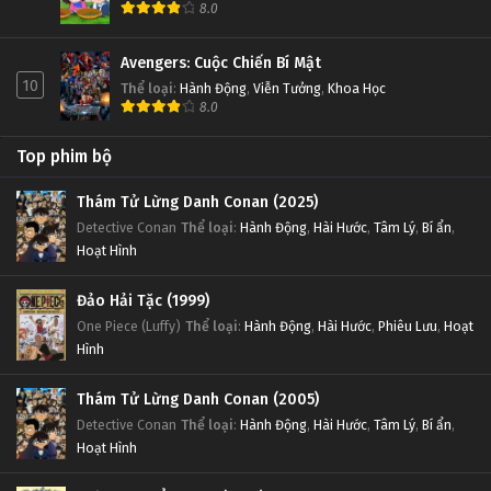
8.0
Avengers: Cuộc Chiến Bí Mật
10
Thể loại
:
Hành Động
,
Viễn Tưởng
,
Khoa Học
8.0
Top phim bộ
Thám Tử Lừng Danh Conan (2025)
Detective Conan
Thể loại
:
Hành Động
,
Hài Hước
,
Tâm Lý
,
Bí ẩn
,
Hoạt Hình
Đảo Hải Tặc (1999)
One Piece (Luffy)
Thể loại
:
Hành Động
,
Hài Hước
,
Phiêu Lưu
,
Hoạt
Hình
Thám Tử Lừng Danh Conan (2005)
Detective Conan
Thể loại
:
Hành Động
,
Hài Hước
,
Tâm Lý
,
Bí ẩn
,
Hoạt Hình