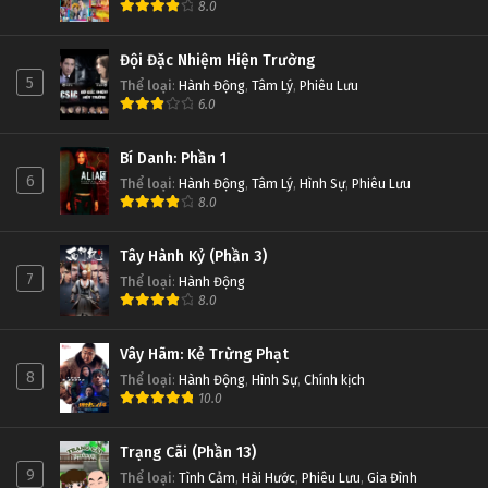
8.0
Đội Đặc Nhiệm Hiện Trường
5
Thể loại
:
Hành Động
,
Tâm Lý
,
Phiêu Lưu
6.0
Bí Danh: Phần 1
6
Thể loại
:
Hành Động
,
Tâm Lý
,
Hình Sự
,
Phiêu Lưu
8.0
Tây Hành Kỷ (Phần 3)
7
Thể loại
:
Hành Động
8.0
Vây Hãm: Kẻ Trừng Phạt
8
Thể loại
:
Hành Động
,
Hình Sự
,
Chính kịch
10.0
Trạng Cãi (Phần 13)
9
Thể loại
:
Tình Cảm
,
Hài Hước
,
Phiêu Lưu
,
Gia Đình