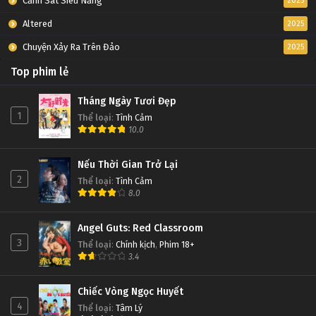
Cảnh Sát Siêu Năng
2025
Altered
2025
Chuyện Xảy Ra Trên Đảo
2025
Top phim lẻ
Tháng Ngày Tươi Đẹp
1
Thể loại
:
Tình Cảm
10.0
Nếu Thời Gian Trở Lại
2
Thể loại
:
Tình Cảm
8.0
Angel Guts: Red Classroom
3
Thể loại
:
Chính kịch
,
Phim 18+
3.4
Chiếc Vòng Ngọc Huyết
4
Thể loại
:
Tâm Lý