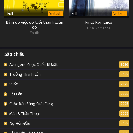
Full
Full
Vietsub
Vietsub
Năm đó việc đó tuổi thanh xuân
Final Romance
đó
Final Romance
Youth
Sắp chiếu
Avengers: Cuộc Chiến Bí Mật
2026
Trưởng Thành Lên
2025
Vuốt
2025
Cắt Cân
2025
Cuộc Đấu Súng Cuối Cùng
2025
Máu & Thần Thoại
2025
Nụ Hôn Đầu
2025