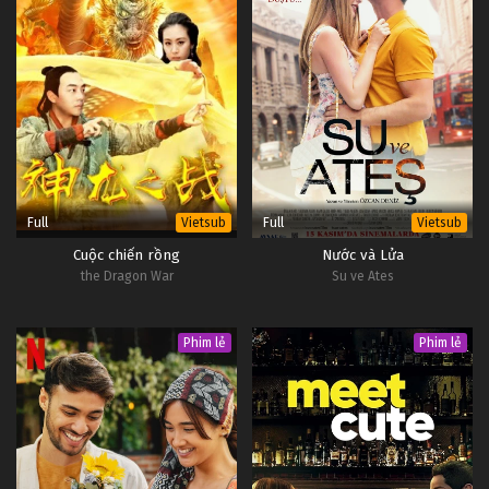
Full
Full
Vietsub
Vietsub
Cuộc chiến rồng
Nước và Lửa
the Dragon War
Su ve Ates
Phim lẻ
Phim lẻ