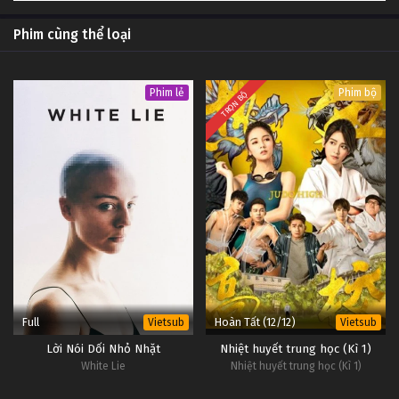
Phim cùng thể loại
Phim lẻ
Phim bộ
TRỌN BỘ
Full
Hoàn Tất (12/12)
Vietsub
Vietsub
Lời Nói Dối Nhỏ Nhặt
Nhiệt huyết trung học (Kì 1)
White Lie
Nhiệt huyết trung học (Kì 1)