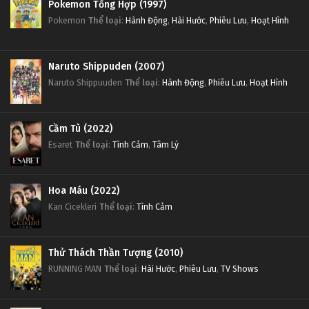
Pokemon Tổng Hợp (1997)
Pokemon
Thể loại
:
Hành Động
,
Hài Hước
,
Phiêu Lưu
,
Hoạt Hình
Naruto Shippuden (2007)
Naruto Shippuuden
Thể loại
:
Hành Động
,
Phiêu Lưu
,
Hoạt Hình
Cầm Tù (2022)
Esaret
Thể loại
:
Tình Cảm
,
Tâm Lý
Hoa Máu (2022)
Kan Cicekleri
Thể loại
:
Tình Cảm
Thử Thách Thần Tượng (2010)
RUNNING MAN
Thể loại
:
Hài Hước
,
Phiêu Lưu
,
TV Shows