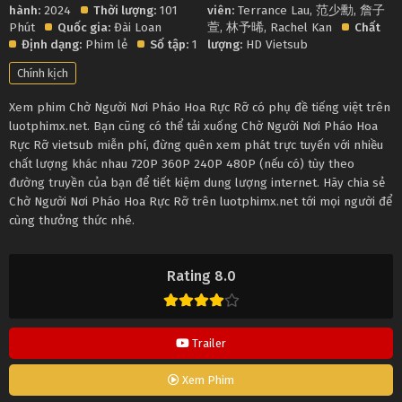
hành:
2024
Thời lượng:
101
viên:
Terrance Lau
,
范少勳
,
詹子
Phút
Quốc gia:
Đài Loan
萱
,
林予晞
,
Rachel Kan
Chất
Định dạng:
Phim lẻ
Số tập:
1
lượng:
HD Vietsub
Chính kịch
Xem phim Chờ Người Nơi Pháo Hoa Rực Rỡ có phụ đề tiếng việt trên
luotphimx.net. Bạn cũng có thể tải xuống Chờ Người Nơi Pháo Hoa
Rực Rỡ vietsub miễn phí, đừng quên xem phát trực tuyến với nhiều
chất lượng khác nhau 720P 360P 240P 480P (nếu có) tùy theo
đường truyền của bạn để tiết kiệm dung lượng internet. Hãy chia sẻ
Chờ Người Nơi Pháo Hoa Rực Rỡ trên luotphimx.net tới mọi người để
cùng thưởng thức nhé.
Rating 8.0
Trailer
Xem Phim