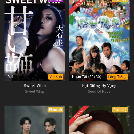
TRỌN BỘ
Full
Hoàn Tất (30/30)
Vietsub
Lồng Tiếng
Sweet Whip
Hạt Giống Hy Vọng
Sweet Whip
Seed Of Hope
Phim bộ
Phim bộ
TRỌN BỘ