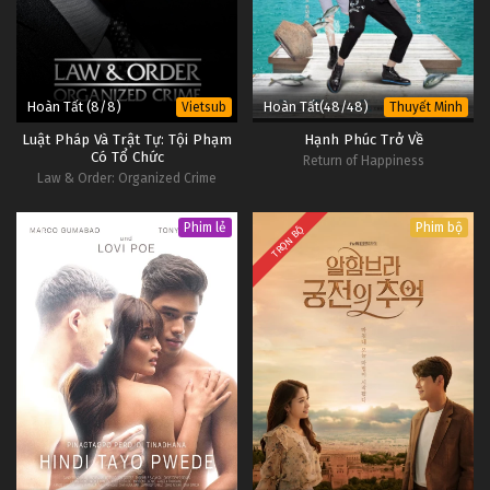
Hoàn Tất (8/8)
Hoàn Tất(48/48)
Vietsub
Thuyết Minh
Luật Pháp Và Trật Tự: Tội Phạm
Hạnh Phúc Trở Về
Có Tổ Chức
Return of Happiness
Law & Order: Organized Crime
Phim lẻ
Phim bộ
TRỌN BỘ