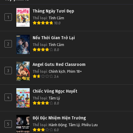
Tháng Ngày Tươi Đẹp
1
Thể loại
:
Tình Cảm
10.0
Nếu Thời Gian Trở Lại
2
Thể loại
:
Tình Cảm
8.0
Angel Guts: Red Classroom
3
Thể loại
:
Chính kịch
,
Phim 18+
3.4
Chiếc Vòng Ngọc Huyết
4
Thể loại
:
Tâm Lý
8.0
Đội Đặc Nhiệm Hiện Trường
5
Thể loại
:
Hành Động
,
Tâm Lý
,
Phiêu Lưu
6.0