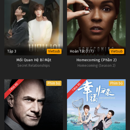
Tập 3
Hoàn Tất (7/7)
Vietsub
Vietsub
Mối Quan Hệ Bí Mật
Homecoming (Phần 2)
Secret Relationships
Homecoming (Season 2)
Phim bộ
Phim bộ
TRỌN BỘ
TRỌN BỘ