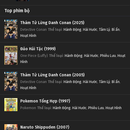
Top phim bộ
Thám Tử Lừng Danh Conan (2025)
Detective Conan
Thể loại
:
Hành Động
,
Hài Hước
,
Tâm Lý
,
Bí ẩn
,
Hoạt Hình
Đảo Hải Tặc (1999)
One Piece (Luffy)
Thể loại
:
Hành Động
,
Hài Hước
,
Phiêu Lưu
,
Hoạt
Hình
Thám Tử Lừng Danh Conan (2005)
Detective Conan
Thể loại
:
Hành Động
,
Hài Hước
,
Tâm Lý
,
Bí ẩn
,
Hoạt Hình
Pokemon Tổng Hợp (1997)
Pokemon
Thể loại
:
Hành Động
,
Hài Hước
,
Phiêu Lưu
,
Hoạt Hình
Naruto Shippuden (2007)