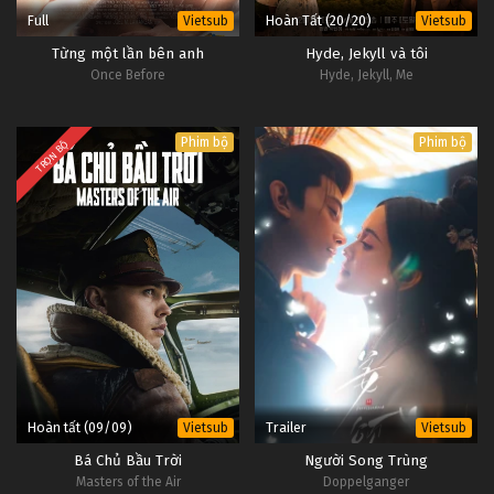
Full
Hoàn Tất (20/20)
Vietsub
Vietsub
Từng một lần bên anh
Hyde, Jekyll và tôi
Once Before
Hyde, Jekyll, Me
Phim bộ
Phim bộ
TRỌN BỘ
Hoàn tất (09/09)
Trailer
Vietsub
Vietsub
Bá Chủ Bầu Trời
Người Song Trùng
Masters of the Air
Doppelganger