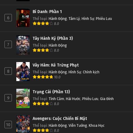
Bí Danh: Phần 1
6
Thể loại
:
Hành Động
,
Tâm Lý
,
Hình Sự
,
Phiêu Lưu
8.0
Tây Hành Kỷ (Phần 3)
7
Thể loại
:
Hành Động
8.0
Vây Hãm: Kẻ Trừng Phạt
8
Thể loại
:
Hành Động
,
Hình Sự
,
Chính kịch
10.0
Trạng Cãi (Phần 13)
9
Thể loại
:
Tình Cảm
,
Hài Hước
,
Phiêu Lưu
,
Gia Đình
8.0
Avengers: Cuộc Chiến Bí Mật
10
Thể loại
:
Hành Động
,
Viễn Tưởng
,
Khoa Học
8.0