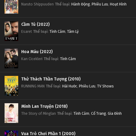
Naruto Shippuuden
Thể loại
:
Hành Động
,
Phiêu Lưu
,
Hoạt Hình
Cầm Tù (2022)
Esaret
Thể loại
:
Tình Cảm
,
Tâm Lý
Hoa Máu (2022)
Kan Cicekleri
Thể loại
:
Tình Cảm
Thử Thách Thần Tượng (2010)
RUNNING MAN
Thể loại
:
Hài Hước
,
Phiêu Lưu
,
TV Shows
Minh Lan Truyện (2018)
The Story of Minglan
Thể loại
:
Tình Cảm
,
Cổ Trang
,
Gia Đình
Vua Trò Chơi Phần 1 (2000)