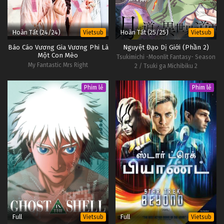
Hoàn Tất (24/24)
Hoàn Tất (25/25)
Vietsub
Vietsub
Báo Cáo Vương Gia Vương Phi Là
Nguyệt Đạo Dị Giới (Phần 2)
Một Con Mèo
Tsukimichi -Moonlit Fantasy- Season
My Fantastic Mrs Right
2 / Tsuki ga Michibiku 2
Phim lẻ
Phim lẻ
Full
Full
Vietsub
Vietsub