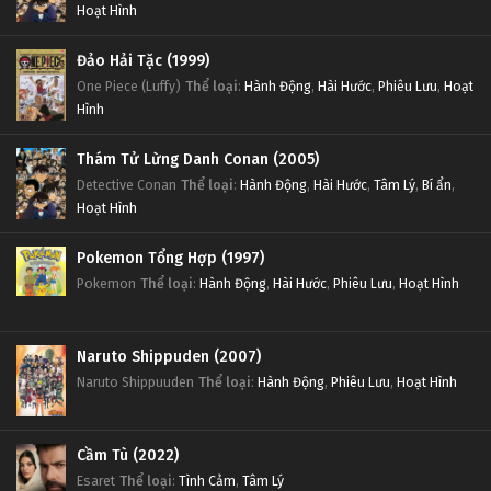
Hoạt Hình
Đảo Hải Tặc (1999)
One Piece (Luffy)
Thể loại
:
Hành Động
,
Hài Hước
,
Phiêu Lưu
,
Hoạt
Hình
Thám Tử Lừng Danh Conan (2005)
Detective Conan
Thể loại
:
Hành Động
,
Hài Hước
,
Tâm Lý
,
Bí ẩn
,
Hoạt Hình
Pokemon Tổng Hợp (1997)
Pokemon
Thể loại
:
Hành Động
,
Hài Hước
,
Phiêu Lưu
,
Hoạt Hình
Naruto Shippuden (2007)
Naruto Shippuuden
Thể loại
:
Hành Động
,
Phiêu Lưu
,
Hoạt Hình
Cầm Tù (2022)
Esaret
Thể loại
:
Tình Cảm
,
Tâm Lý