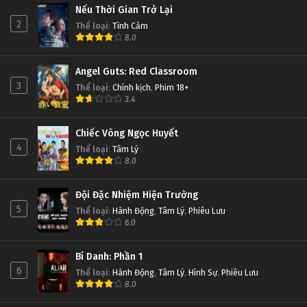
Nếu Thời Gian Trở Lại
2
Thể loại
:
Tình Cảm
8.0
Angel Guts: Red Classroom
3
Thể loại
:
Chính kịch
,
Phim 18+
3.4
Chiếc Vòng Ngọc Huyết
4
Thể loại
:
Tâm Lý
8.0
Đội Đặc Nhiệm Hiện Trường
5
Thể loại
:
Hành Động
,
Tâm Lý
,
Phiêu Lưu
6.0
Bí Danh: Phần 1
6
Thể loại
:
Hành Động
,
Tâm Lý
,
Hình Sự
,
Phiêu Lưu
8.0