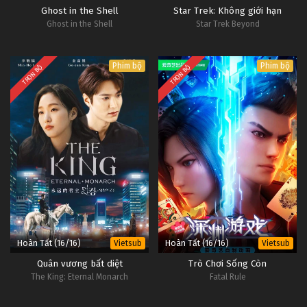
Ghost in the Shell
Star Trek: Không giới hạn
Ghost in the Shell
Star Trek Beyond
Phim bộ
Phim bộ
TRỌN BỘ
TRỌN BỘ
Hoàn Tất (16/16)
Hoàn Tất (16/16)
Vietsub
Vietsub
Quân vương bất diệt
Trò Chơi Sống Còn
The King: Eternal Monarch
Fatal Rule