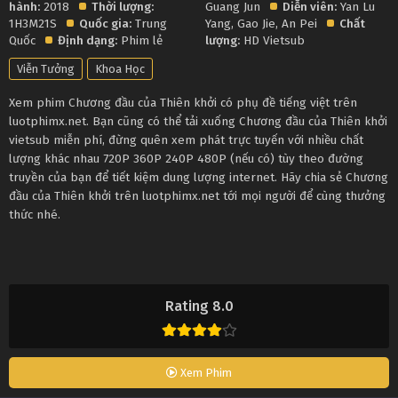
hành:
2018
Thời lượng:
Guang Jun
Diễn viên:
Yan Lu
1H3M21S
Quốc gia:
Trung
Yang
,
Gao Jie
,
An Pei
Chất
Quốc
Định dạng:
Phim lẻ
lượng:
HD Vietsub
Viễn Tưởng
Khoa Học
Xem phim Chương đầu của Thiên khởi có phụ đề tiếng việt trên
luotphimx.net. Bạn cũng có thể tải xuống Chương đầu của Thiên khởi
vietsub miễn phí, đừng quên xem phát trực tuyến với nhiều chất
lượng khác nhau 720P 360P 240P 480P (nếu có) tùy theo đường
truyền của bạn để tiết kiệm dung lượng internet. Hãy chia sẻ Chương
đầu của Thiên khởi trên luotphimx.net tới mọi người để cùng thưởng
thức nhé.
Rating 8.0
Xem Phim