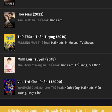
Hoa Máu (2022)
Kan Cicekleri
Thể loại
:
Tình Cảm
Thử Thách Thần Tượng (2010)
RUNNING MAN
Thể loại
:
Hài Hước
,
Phiêu Lưu
,
TV Shows
Minh Lan Truyện (2018)
The Story of Minglan
Thể loại
:
Tình Cảm
,
Cổ Trang
,
Gia Đình
Vua Trò Chơi Phần 1 (2000)
Yu-Gi-Oh! Duel Monster
Thể loại
:
Hành Động
,
Hài Hước
,
Viễn
Tưởng
,
Hoạt Hình
Điều khoản sử dụng
Chính sách riêng tư
Liên hệ
Sitemap