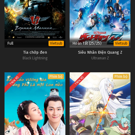
Full
Hoàn Tất (25/25)
Vietsub
Vietsub
Tia chớp đen
Siêu Nhân Điện Quang Z
Black Lightning
Ultraman Z
Phim bộ
Phim bộ
TRỌN BỘ
TRỌN BỘ