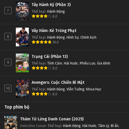
Tây Hành Kỷ (Phần 3)
7
Thể loại
:
Hành Động
8.0
Vây Hãm: Kẻ Trừng Phạt
8
Thể loại
:
Hành Động
,
Hình Sự
,
Chính kịch
10.0
Trạng Cãi (Phần 13)
9
Thể loại
:
Tình Cảm
,
Hài Hước
,
Phiêu Lưu
,
Gia Đình
8.0
Avengers: Cuộc Chiến Bí Mật
10
Thể loại
:
Hành Động
,
Viễn Tưởng
,
Khoa Học
8.0
Top phim bộ
Thám Tử Lừng Danh Conan (2025)
Detective Conan
Thể loại
:
Hành Động
,
Hài Hước
,
Tâm Lý
,
Bí ẩn
,