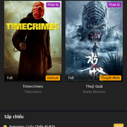
Phim lẻ
Phim lẻ
Full
Full
Vietsub
Thuyết Minh
Timecrimes
Thuỷ Quái
Timecrimes
Water Monster
Sắp chiếu
Avengers: Cuộc Chiến Bí Mật
2026