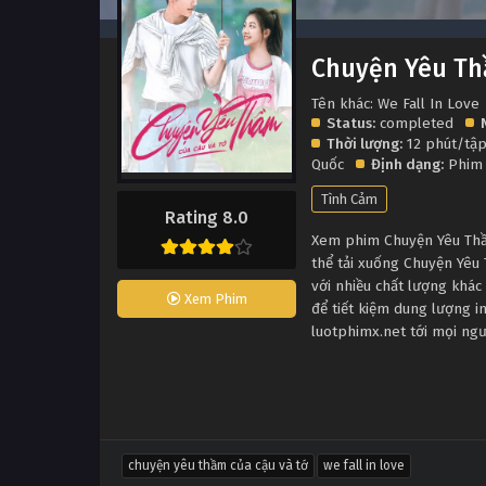
Chuyện Yêu Th
Tên khác: We Fall In Love
Status:
completed
Thời lượng:
12 phút/tậ
Quốc
Định dạng:
Phim
Tình Cảm
Rating 8.0
Xem phim Chuyện Yêu Thầm
thể tải xuống Chuyện Yêu
với nhiều chất lượng khá
Xem Phim
để tiết kiệm dung lượng i
luotphimx.net tới mọi ng
chuyện yêu thầm của cậu và tớ
we fall in love