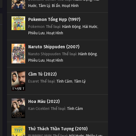
Hước
,
Tâm Lý
,
Bí ẩn
,
Hoạt Hình
Pokemon Tổng Hợp (1997)
Pokemon
Thể loại
:
Hành Động
,
Hài Hước
,
Phiêu Lưu
,
Hoạt Hình
Naruto Shippuden (2007)
Naruto Shippuuden
Thể loại
:
Hành Động
,
Phiêu Lưu
,
Hoạt Hình
Cầm Tù (2022)
Esaret
Thể loại
:
Tình Cảm
,
Tâm Lý
Hoa Máu (2022)
Kan Cicekleri
Thể loại
:
Tình Cảm
Thử Thách Thần Tượng (2010)
RUNNING MAN
Thể loại
:
Hài Hước
,
Phiêu Lưu
,