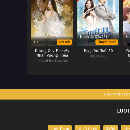
Hoàn tất (76/76)
Ho
Full
Vietsub
Thuyết Minh
Dương Quý Phi- Mỹ
Tuyệt Vời Tuổi 30
G
Nhân Vương Triều
N
Fabulous 30
Lady of the Dynasty
Điều khoản sử
LUOT
Lướt Phim
Lá số tử vi/
XX88
htt