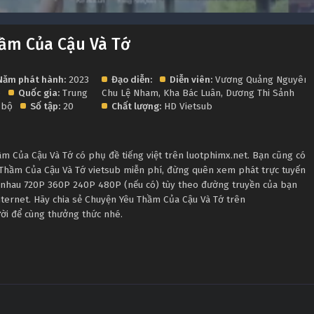
ầm Của Cậu Và Tớ
Năm phát hành:
2023
Đạo diễn:
Diễn viên:
Vương Quảng Nguyên
,
p
Quốc gia:
Trung
Chu Lệ Nham
,
Kha Bác Luân
,
Dương Thi Sảnh
 bộ
Số tập:
20
Chất lượng:
HD Vietsub
 Của Cậu Và Tớ có phụ đề tiếng việt trên luotphimx.net. Bạn cũng có
 Thầm Của Cậu Và Tớ vietsub miễn phí, đừng quên xem phát trực tuyến
c nhau 720P 360P 240P 480P (nếu có) tùy theo đường truyền của bạn
nternet. Hãy chia sẻ Chuyện Yêu Thầm Của Cậu Và Tớ trên
ười để cùng thưởng thức nhé.