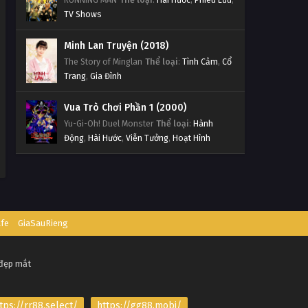
TV Shows
Minh Lan Truyện (2018)
The Story of Minglan
Thể loại
:
Tình Cảm
,
Cổ
Trang
,
Gia Đình
Vua Trò Chơi Phần 1 (2000)
Yu-Gi-Oh! Duel Monster
Thể loại
:
Hành
Động
,
Hài Hước
,
Viễn Tưởng
,
Hoạt Hình
afe
GiaSauRieng
 đẹp mắt
tps://rr88.select/
https://gg88.mobi/