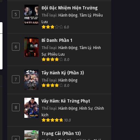
Đội Đặc Nhiệm Hiện Trường
5
Thể loại
:
Hành Động
,
Tâm Lý
,
Phiêu
Lưu
6.0
Bí Danh: Phần 1
6
Thể loại
:
Hành Động
,
Tâm Lý
,
Hình
Sự
,
Phiêu Lưu
8.0
Tây Hành Kỷ (Phần 3)
7
Thể loại
:
Hành Động
8.0
Vây Hãm: Kẻ Trừng Phạt
8
Thể loại
:
Hành Động
,
Hình Sự
,
Chính
kịch
10.0
Trạng Cãi (Phần 13)