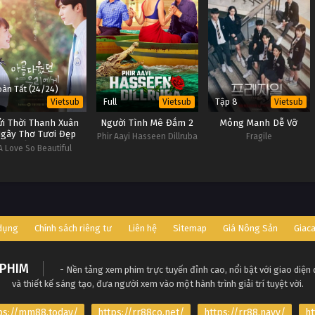
àn Tất (24/24)
Full
Tập 8
Vietsub
Vietsub
Vietsub
ửi Thời Thanh Xuân
Người Tình Mê Đắm 2
Mỏng Manh Dễ Vỡ
gây Thơ Tươi Đẹp
Phir Aayi Hasseen Dillruba
Fragile
(Bản Hàn)
A Love So Beautiful
 dụng
Chính sách riêng tư
Liên hệ
Sitemap
Giá Nông Sản
Giac
PHIM
- Nền tảng xem phim trực tuyến đỉnh cao, nổi bật với giao diện
và thiết kế sáng tạo, đưa người xem vào một hành trình giải trí tuyệt vời.
ps://mm88.today/
https://rr88co.net/
https://rr88.navy/
ht