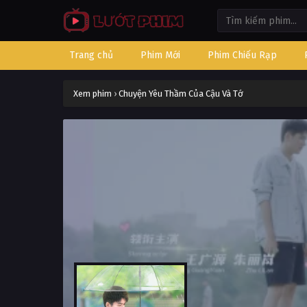
Trang chủ
Phim Mới
Phim Chiếu Rạp
Xem phim
›
Chuyện Yêu Thầm Của Cậu Và Tớ