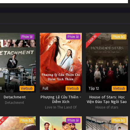
 Tớ Tập 8
Vietsub #1
 Tớ Tập 7
Vietsub #1
 Tớ Tập 6
Vietsub #1
TRỌN BỘ
Phim lẻ
Phim lẻ
Phim bộ
ll
Full
Tập 12
Vietsub
Vietsub
Vietsub
Detachment
Phượng Lệ Cửu Thiên -
House of Stars: Học
Diễm Xích
Viện Đào Tạo Ngôi Sao
Detachment
Love In The Land Of
House of stars
Immortality
N BỘ
Phim bộ
Phim lẻ
Phim bộ