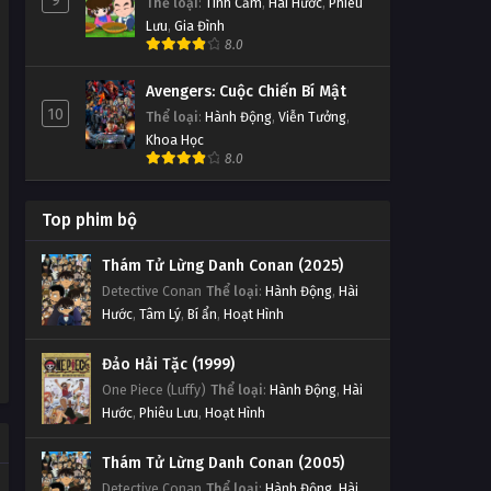
9
Thể loại
:
Tình Cảm
,
Hài Hước
,
Phiêu
Lưu
,
Gia Đình
8.0
Avengers: Cuộc Chiến Bí Mật
10
Thể loại
:
Hành Động
,
Viễn Tưởng
,
Khoa Học
8.0
Top phim bộ
Thám Tử Lừng Danh Conan (2025)
Detective Conan
Thể loại
:
Hành Động
,
Hài
Hước
,
Tâm Lý
,
Bí ẩn
,
Hoạt Hình
Đảo Hải Tặc (1999)
One Piece (Luffy)
Thể loại
:
Hành Động
,
Hài
Hước
,
Phiêu Lưu
,
Hoạt Hình
Thám Tử Lừng Danh Conan (2005)
Detective Conan
Thể loại
:
Hành Động
,
Hài