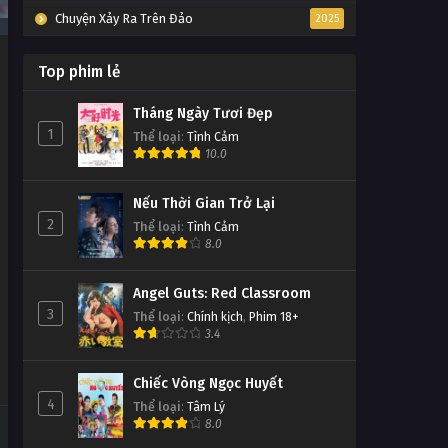
Chuyện Xảy Ra Trên Đảo
2025
Top phim lẻ
Tháng Ngày Tươi Đẹp
1
Thể loại
:
Tình Cảm
10.0
Nếu Thời Gian Trở Lại
2
Thể loại
:
Tình Cảm
8.0
Angel Guts: Red Classroom
3
Thể loại
:
Chính kịch
,
Phim 18+
3.4
Chiếc Vòng Ngọc Huyết
4
Thể loại
:
Tâm Lý
8.0