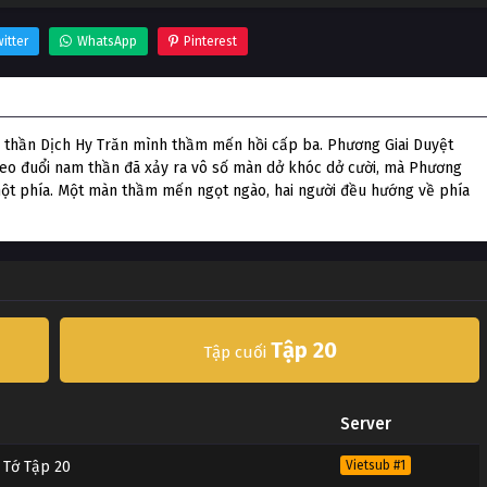
itter
WhatsApp
Pinterest
m thần Dịch Hy Trăn mình thầm mến hồi cấp ba. Phương Giai Duyệt
theo đuổi nam thần đã xảy ra vô số màn dở khóc dở cười, mà Phương
một phía. Một màn thầm mến ngọt ngào, hai người đều hướng về phía
Tập 20
Tập cuối
Server
 Tớ Tập 20
Vietsub #1