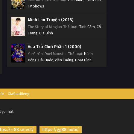
TV Shows
Minh Lan Truyện (2018)
The Story of Minglan
Thể loại
:
Tình Cảm
,
Cổ
Trang
,
Gia Đình
Vua Trò Chơi Phần 1 (2000)
Yu-Gi-Oh! Duel Monster
Thể loại
:
Hành
Động
,
Hài Hước
,
Viễn Tưởng
,
Hoạt Hình
afe
GiaSauRieng
 đẹp mắt
tps://rr88.select/
https://gg88.mobi/