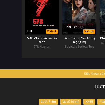
Hoàn Tất (13/13)
Full
Fu
Vietsub
Vietsub
578: Phát đạn của kẻ
Đêm trắng: Yêu trong
Phí
điên
mộng mị
Al
578: Magnum
Sleepless Society: Two
Pillows & A Lost Soul
Điều khoản sử
LUOT
Lướt Phim
Lá số tử vi/
XX88
htt