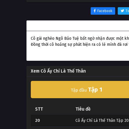
Facebook
Tw
Thông tin phim Cô Ấy Chỉ Là Thế Thân
Cô gái nghèo Ngô Bảo Tuệ bất ngờ nhận được một khoả
Đồng thời cô hoảng sợ phát hiện ra có lẽ mình đã rơ
Xem Cô Ấy Chỉ Là Thế Thân
Tập 1
Tập đầu
STT
Tiêu đề
20
Cô Ấy Chỉ Là Thế Thân Tập 20