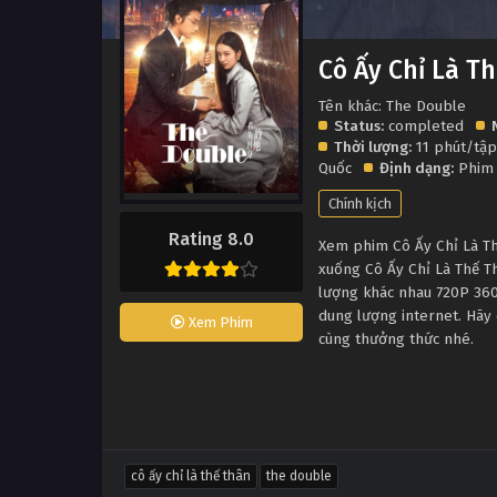
Cô Ấy Chỉ Là T
Tên khác: The Double
Status:
completed
Thời lượng:
11 phút/tậ
Quốc
Định dạng:
Phim
Chính kịch
Rating 8.0
Xem phim Cô Ấy Chỉ Là Thế
xuống Cô Ấy Chỉ Là Thế T
lượng khác nhau 720P 360
dung lượng internet. Hãy 
Xem Phim
cùng thưởng thức nhé.
cô ấy chỉ là thế thân
the double