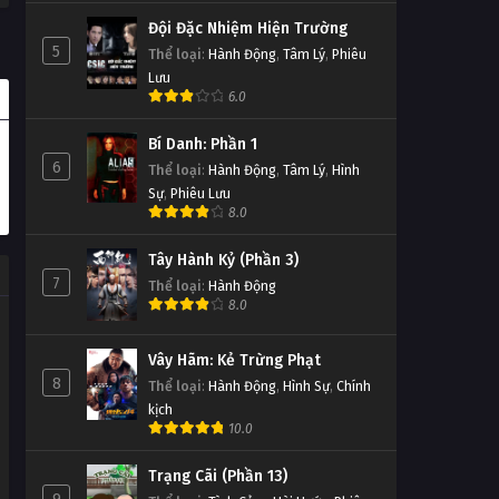
Đội Đặc Nhiệm Hiện Trường
5
Thể loại
:
Hành Động
,
Tâm Lý
,
Phiêu
Lưu
6.0
Bí Danh: Phần 1
6
Thể loại
:
Hành Động
,
Tâm Lý
,
Hình
Sự
,
Phiêu Lưu
8.0
Tây Hành Kỷ (Phần 3)
7
Thể loại
:
Hành Động
8.0
Vây Hãm: Kẻ Trừng Phạt
8
Thể loại
:
Hành Động
,
Hình Sự
,
Chính
kịch
10.0
Trạng Cãi (Phần 13)