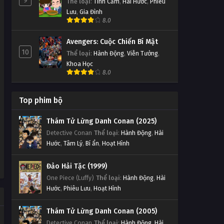
9
Thể loại
:
Tình Cảm
,
Hài Hước
,
Phiêu
Lưu
,
Gia Đình
8.0
Avengers: Cuộc Chiến Bí Mật
10
Thể loại
:
Hành Động
,
Viễn Tưởng
,
Khoa Học
8.0
Top phim bộ
Thám Tử Lừng Danh Conan (2025)
Detective Conan
Thể loại
:
Hành Động
,
Hài
Hước
,
Tâm Lý
,
Bí ẩn
,
Hoạt Hình
Đảo Hải Tặc (1999)
One Piece (Luffy)
Thể loại
:
Hành Động
,
Hài
Hước
,
Phiêu Lưu
,
Hoạt Hình
Thám Tử Lừng Danh Conan (2005)
Detective Conan
Thể loại
:
Hành Động
,
Hài