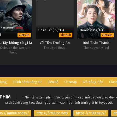
Hoàn Tất (35/35)
Hoàn tất (12/12)
ll
Vietsub
Vietsub
Vietsub
a Tây không có gì lạ
Vải Tiến Trường An
Idol Thần Thánh
l Quiet on the Western
The Litchi Road
The Heavenly Idol
Front
 dụng
Chính sách riêng tư
Liên hệ
Sitemap
Giá Nông Sản
Giac
PHIM
- Nền tảng xem phim trực tuyến đỉnh cao, nổi bật với giao diện
và thiết kế sáng tạo, đưa người xem vào một hành trình giải trí tuyệt vời.
ps://mm88.today/
https://rr88co.net/
https://rr88.navy/
ht