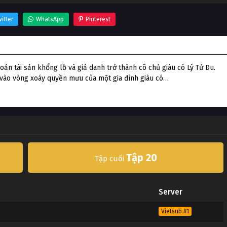
itter
WhatsApp
Pinterest
n tài sản khổng lồ và giả danh trở thành cô chủ giàu có Lý Tử Du.
i vào vòng xoáy quyền mưu của một gia đình giàu có…
Tập 20
Tập cuối
Server
Vietsub #1