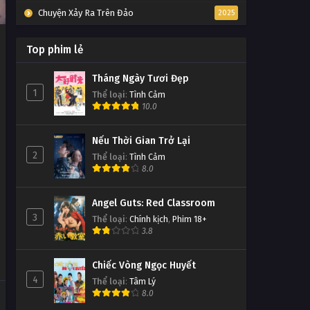
Chuyện Xảy Ra Trên Đảo
2025
Top phim lẻ
Tháng Ngày Tươi Đẹp
1
Thể loại
:
Tình Cảm
10.0
Nếu Thời Gian Trở Lại
2
Thể loại
:
Tình Cảm
8.0
Angel Guts: Red Classroom
3
Thể loại
:
Chính kịch
,
Phim 18+
3.8
Chiếc Vòng Ngọc Huyết
4
Thể loại
:
Tâm Lý
8.0