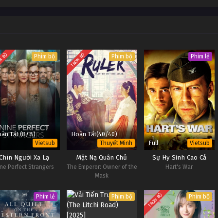
Vietsub #1
Vietsub #1
Vietsub #1
N BỘ
TRỌN BỘ
Phim bộ
Phim bộ
Phim lẻ
àn Tất (8/8)
Hoàn Tất(40/40)
Full
Vietsub
Thuyết Minh
Vietsub
Chín Người Xa Lạ
Mặt Nạ Quân Chủ
Sự Hy Sinh Cao Cả
ne Perfect Strangers
The Emperor: Owner of the
Hart's War
Mask
TRỌN BỘ
Phim lẻ
Phim bộ
Phim bộ