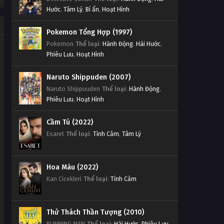
Hước
,
Tâm Lý
,
Bí ẩn
,
Hoạt Hình
Pokemon Tổng Hợp (1997)
Pokemon
Thể loại
:
Hành Động
,
Hài Hước
,
Phiêu Lưu
,
Hoạt Hình
Naruto Shippuden (2007)
Naruto Shippuuden
Thể loại
:
Hành Động
,
Phiêu Lưu
,
Hoạt Hình
Cầm Tù (2022)
Esaret
Thể loại
:
Tình Cảm
,
Tâm Lý
Hoa Máu (2022)
Kan Cicekleri
Thể loại
:
Tình Cảm
Thử Thách Thần Tượng (2010)
RUNNING MAN
Thể loại
:
Hài Hước
,
Phiêu Lưu
,