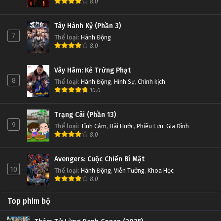
8.0
Tây Hành Kỷ (Phần 3)
7
Thể loại
:
Hành Động
8.0
Vây Hãm: Kẻ Trừng Phạt
8
Thể loại
:
Hành Động
,
Hình Sự
,
Chính kịch
10.0
Trạng Cãi (Phần 13)
9
Thể loại
:
Tình Cảm
,
Hài Hước
,
Phiêu Lưu
,
Gia Đình
8.0
Avengers: Cuộc Chiến Bí Mật
10
Thể loại
:
Hành Động
,
Viễn Tưởng
,
Khoa Học
8.0
Top phim bộ