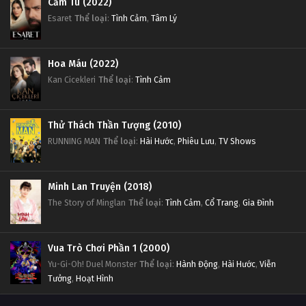
Cầm Tù (2022)
Esaret
Thể loại
:
Tình Cảm
,
Tâm Lý
Hoa Máu (2022)
Kan Cicekleri
Thể loại
:
Tình Cảm
Thử Thách Thần Tượng (2010)
RUNNING MAN
Thể loại
:
Hài Hước
,
Phiêu Lưu
,
TV Shows
Minh Lan Truyện (2018)
The Story of Minglan
Thể loại
:
Tình Cảm
,
Cổ Trang
,
Gia Đình
Vua Trò Chơi Phần 1 (2000)
Yu-Gi-Oh! Duel Monster
Thể loại
:
Hành Động
,
Hài Hước
,
Viễn
Tưởng
,
Hoạt Hình