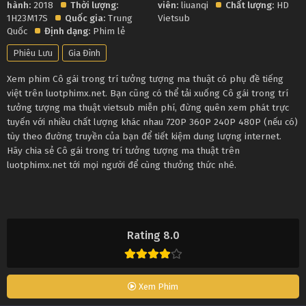
hành:
2018
Thời lượng:
viên:
liuanqi
Chất lượng:
HD
1H23M17S
Quốc gia:
Trung
Vietsub
Quốc
Định dạng:
Phim lẻ
Phiêu Lưu
Gia Đình
Xem phim Cô gái trong trí tưởng tượng ma thuật có phụ đề tiếng
việt trên luotphimx.net. Bạn cũng có thể tải xuống Cô gái trong trí
tưởng tượng ma thuật vietsub miễn phí, đừng quên xem phát trực
tuyến với nhiều chất lượng khác nhau 720P 360P 240P 480P (nếu có)
tùy theo đường truyền của bạn để tiết kiệm dung lượng internet.
Hãy chia sẻ Cô gái trong trí tưởng tượng ma thuật trên
luotphimx.net tới mọi người để cùng thưởng thức nhé.
Rating 8.0
Xem Phim