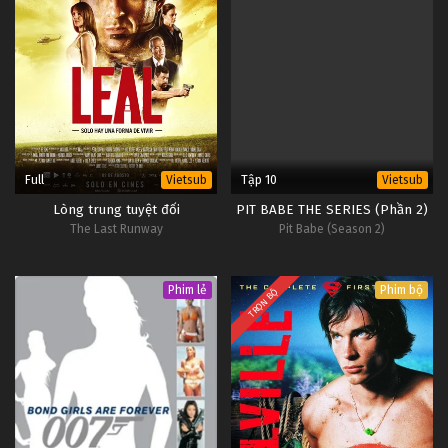
Full
Tập 10
Vietsub
Vietsub
Lòng trung tuyệt đối
PIT BABE THE SERIES (Phần 2)
The Last Runway
Pit Babe (Season 2)
Phim lẻ
Phim bộ
TRỌN BỘ