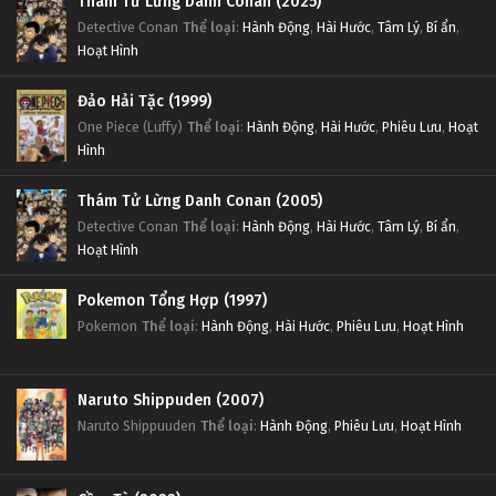
Thám Tử Lừng Danh Conan (2025)
Detective Conan
Thể loại
:
Hành Động
,
Hài Hước
,
Tâm Lý
,
Bí ẩn
,
Hoạt Hình
Đảo Hải Tặc (1999)
One Piece (Luffy)
Thể loại
:
Hành Động
,
Hài Hước
,
Phiêu Lưu
,
Hoạt
Hình
Thám Tử Lừng Danh Conan (2005)
Detective Conan
Thể loại
:
Hành Động
,
Hài Hước
,
Tâm Lý
,
Bí ẩn
,
Hoạt Hình
Pokemon Tổng Hợp (1997)
Pokemon
Thể loại
:
Hành Động
,
Hài Hước
,
Phiêu Lưu
,
Hoạt Hình
Naruto Shippuden (2007)
Naruto Shippuuden
Thể loại
:
Hành Động
,
Phiêu Lưu
,
Hoạt Hình