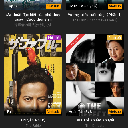
Tập 12
Hoàn Tất (08/08)
Vietsub
Vietsub
Ma thuật đặc biệt của phù thủy
Vương triều cuối cùng (Phần 1)
quay ngược thời gian
The Last Kingdom (Season 1)
帰還者の魔法は特別です
Phim lẻ
Phim bộ
TRỌN BỘ
Full
Hoàn Tất (8/8)
Vietsub
Vietsub
Chuyện Phi Lý
Đứa Trẻ Khiếm Khuyết
The Fable
The Defects