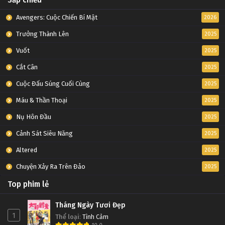
Sắp chiếu
Avengers: Cuộc Chiến Bí Mật
2026
Trưởng Thành Lên
2025
Vuốt
2025
Cắt Cân
2025
Cuộc Đấu Súng Cuối Cùng
2025
Máu & Thần Thoại
2025
Nụ Hôn Đầu
2025
Cảnh Sát Siêu Năng
2025
Altered
2025
Chuyện Xảy Ra Trên Đảo
2025
Top phim lẻ
Tháng Ngày Tươi Đẹp
1
Thể loại
:
Tình Cảm