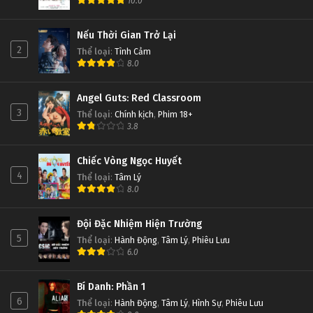
10.0
Nếu Thời Gian Trở Lại
2
Thể loại
:
Tình Cảm
8.0
Angel Guts: Red Classroom
3
Thể loại
:
Chính kịch
,
Phim 18+
3.8
Chiếc Vòng Ngọc Huyết
4
Thể loại
:
Tâm Lý
8.0
Đội Đặc Nhiệm Hiện Trường
5
Thể loại
:
Hành Động
,
Tâm Lý
,
Phiêu Lưu
6.0
Bí Danh: Phần 1
6
Thể loại
:
Hành Động
,
Tâm Lý
,
Hình Sự
,
Phiêu Lưu