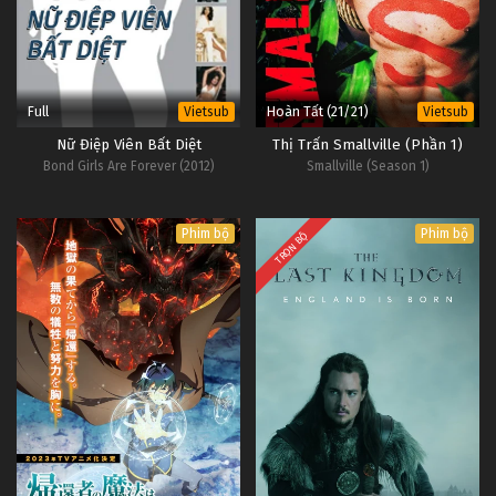
Full
Hoàn Tất (21/21)
Vietsub
Vietsub
Nữ Điệp Viên Bất Diệt
Thị Trấn Smallville (Phần 1)
Bond Girls Are Forever (2012)
Smallville (Season 1)
Phim bộ
Phim bộ
TRỌN BỘ