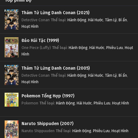
Top phim bộ
Thám Tử Lừng Danh Conan (2025)
Detective Conan
Thể loại
:
Hành Động
,
Hài Hước
,
Tâm Lý
,
Bí ẩn
,
Hoạt Hình
Đảo Hải Tặc (1999)
One Piece (Luffy)
Thể loại
:
Hành Động
,
Hài Hước
,
Phiêu Lưu
,
Hoạt
Hình
Thám Tử Lừng Danh Conan (2005)
Detective Conan
Thể loại
:
Hành Động
,
Hài Hước
,
Tâm Lý
,
Bí ẩn
,
Hoạt Hình
Pokemon Tổng Hợp (1997)
Pokemon
Thể loại
:
Hành Động
,
Hài Hước
,
Phiêu Lưu
,
Hoạt Hình
Naruto Shippuden (2007)
Naruto Shippuuden
Thể loại
:
Hành Động
,
Phiêu Lưu
,
Hoạt Hình