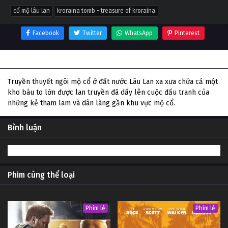
cổ mộ lâu lan
kroraina tomb - treasure of kroraina
Facebook
Twitter
WhatsApp
Pinterest
Thông tin phim Cổ Mộ Lâu Lan
Truyền thuyết ngôi mộ cổ ở đất nước Lâu Lan xa xưa chứa cả một
kho báu to lớn được lan truyền đã dấy lên cuộc đấu tranh của
những kẻ tham lam và dân làng gần khu vực mộ cổ.
Bình luận
Phim cùng thể loại
Phim lẻ
Phim lẻ