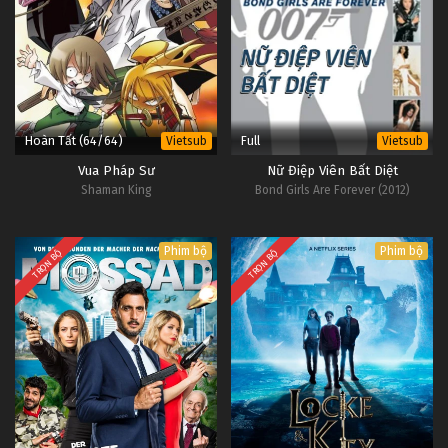
Hoàn Tất (64/64)
Full
Vietsub
Vietsub
Vua Pháp Sư
Nữ Điệp Viên Bất Diệt
Shaman King
Bond Girls Are Forever (2012)
Phim bộ
Phim bộ
TRỌN BỘ
TRỌN BỘ