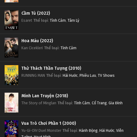
Cầm Tù (2022)
Esaret
Thể loại
:
Tình Cảm
,
Tâm Lý
Hoa Máu (2022)
Kan Cicekleri
Thể loại
:
Tình Cảm
Thử Thách Thần Tượng (2010)
RUNNING MAN
Thể loại
:
Hài Hước
,
Phiêu Lưu
,
TV Shows
Minh Lan Truyện (2018)
The Story of Minglan
Thể loại
:
Tình Cảm
,
Cổ Trang
,
Gia Đình
Vua Trò Chơi Phần 1 (2000)
Yu-Gi-Oh! Duel Monster
Thể loại
:
Hành Động
,
Hài Hước
,
Viễn
Tưởng
,
Hoạt Hình