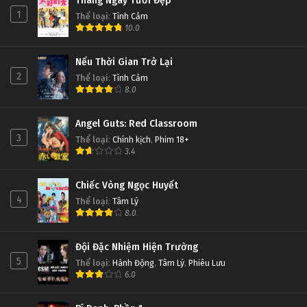
Tháng Ngày Tươi Đẹp
1
Thể loại
:
Tình Cảm
10.0
Nếu Thời Gian Trở Lại
2
Thể loại
:
Tình Cảm
8.0
Angel Guts: Red Classroom
3
Thể loại
:
Chính kịch
,
Phim 18+
3.4
Chiếc Vòng Ngọc Huyết
4
Thể loại
:
Tâm Lý
8.0
Đội Đặc Nhiệm Hiện Trường
5
Thể loại
:
Hành Động
,
Tâm Lý
,
Phiêu Lưu
6.0