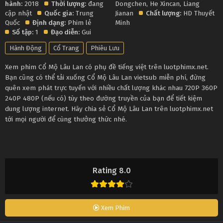
hành:
2018
Thời lượng:
đang
Dongchen
,
He Xincan
,
Liang
cập nhật
Quốc gia:
Trung
Jianan
Chất lượng:
HD Thuyết
Quốc
Định dạng:
Phim lẻ
Minh
Số tập:
1
Đạo diễn:
Gui
Hành Động
Cổ Trang
Phiêu Lưu
Xem phim Cổ Mộ Lâu Lan có phụ đề tiếng việt trên luotphimx.net.
Bạn cũng có thể tải xuống Cổ Mộ Lâu Lan vietsub miễn phí, đừng
quên xem phát trực tuyến với nhiều chất lượng khác nhau 720P 360P
240P 480P (nếu có) tùy theo đường truyền của bạn để tiết kiệm
dung lượng internet. Hãy chia sẻ Cổ Mộ Lâu Lan trên luotphimx.net
tới mọi người để cùng thưởng thức nhé.
Rating 8.0
Xem Phim