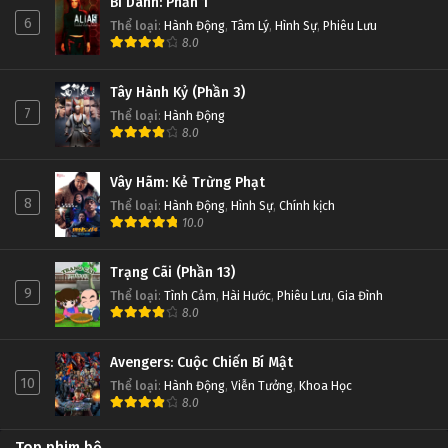
Bí Danh: Phần 1
6
Thể loại
:
Hành Động
,
Tâm Lý
,
Hình Sự
,
Phiêu Lưu
8.0
Tây Hành Kỷ (Phần 3)
7
Thể loại
:
Hành Động
8.0
Vây Hãm: Kẻ Trừng Phạt
8
Thể loại
:
Hành Động
,
Hình Sự
,
Chính kịch
10.0
Trạng Cãi (Phần 13)
9
Thể loại
:
Tình Cảm
,
Hài Hước
,
Phiêu Lưu
,
Gia Đình
8.0
Avengers: Cuộc Chiến Bí Mật
10
Thể loại
:
Hành Động
,
Viễn Tưởng
,
Khoa Học
8.0