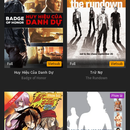
Full
Full
Vietsub
Vietsub
Huy Hiệu Của Danh Dự
Trừ Nợ
Badge of Honor
The Rundown
Phim bộ
Phim lẻ
TRỌN BỘ