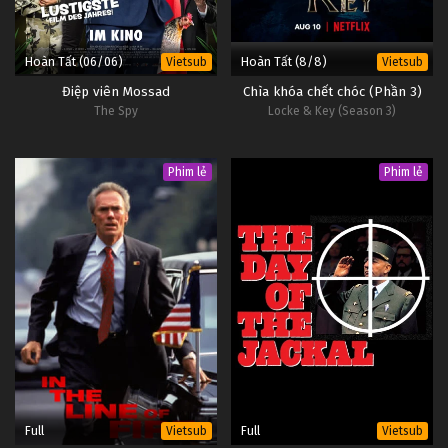
Hoàn Tất (06/06)
Hoàn Tất (8/8)
Vietsub
Vietsub
Điệp viên Mossad
Chìa khóa chết chóc (Phần 3)
The Spy
Locke & Key (Season 3)
Phim lẻ
Phim lẻ
Full
Full
Vietsub
Vietsub