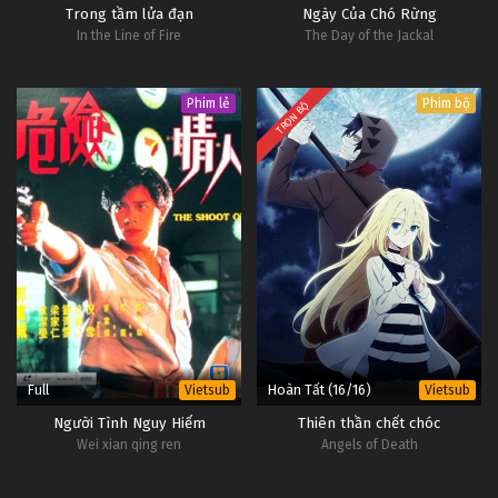
Trong tầm lửa đạn
Ngày Của Chó Rừng
In the Line of Fire
The Day of the Jackal
Phim lẻ
Phim bộ
TRỌN BỘ
Full
Hoàn Tất (16/16)
Vietsub
Vietsub
Người Tình Nguy Hiểm
Thiên thần chết chóc
Wei xian qing ren
Angels of Death