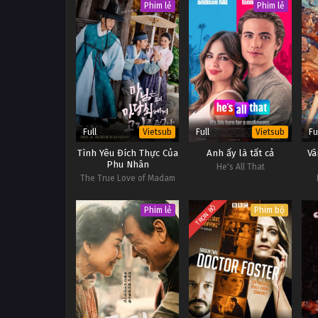
Phim lẻ
Phim lẻ
Full
Full
Fu
Vietsub
Vietsub
Tình Yêu Đích Thực Của
Anh ấy là tất cả
Vâ
Phu Nhân
He's All That
The True Love of Madam
(2023 KBS Drama Special
Ep 6)
TRỌN BỘ
Phim lẻ
Phim bộ