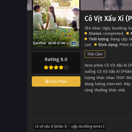
Cô Vịt Xấu Xí (
Tên khác: Ugly Duckling S
Status:
completed
Thời lượng:
Đang cập n
Lan
Định dạng:
Phim 
Tình Cảm
Rating 8.0
Xem phim Cô Vịt Xấu Xí (P
xuống Cô Vịt Xấu Xí (Phần
lượng khác nhau 720P 360
Xem Phim
dung lượng internet. Hãy 
cùng thưởng thức nhé.
cô vịt xấu xí (phần 3)
ugly duckling series 3