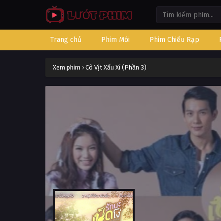
Trang chủ
Phim Mới
Phim Chiếu Rạp
Xem phim
›
Cô Vịt Xấu Xí (Phần 3)