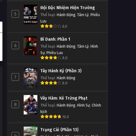
Đội Đặc Nhiệm Hiện Trường
5
Thể loại
:
Hành Động
,
Tâm Lý
,
Phiêu
Lưu
6.0
Bí Danh: Phần 1
6
Thể loại
:
Hành Động
,
Tâm Lý
,
Hình
Sự
,
Phiêu Lưu
8.0
Tây Hành Kỷ (Phần 3)
7
Thể loại
:
Hành Động
8.0
Vây Hãm: Kẻ Trừng Phạt
8
Thể loại
:
Hành Động
,
Hình Sự
,
Chính
kịch
10.0
Trạng Cãi (Phần 13)