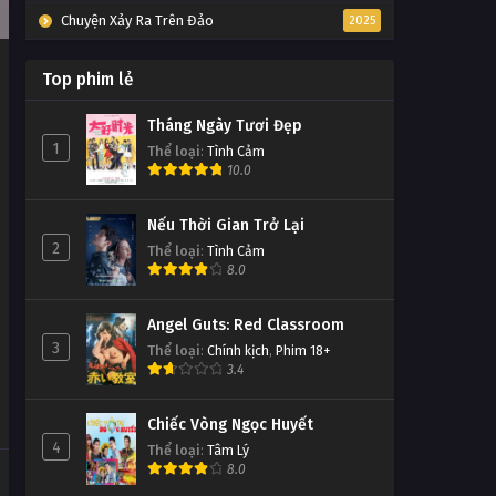
Chuyện Xảy Ra Trên Đảo
2025
Top phim lẻ
Tháng Ngày Tươi Đẹp
1
Thể loại
:
Tình Cảm
10.0
Nếu Thời Gian Trở Lại
2
Thể loại
:
Tình Cảm
8.0
Angel Guts: Red Classroom
3
Thể loại
:
Chính kịch
,
Phim 18+
3.4
Chiếc Vòng Ngọc Huyết
4
Thể loại
:
Tâm Lý
8.0