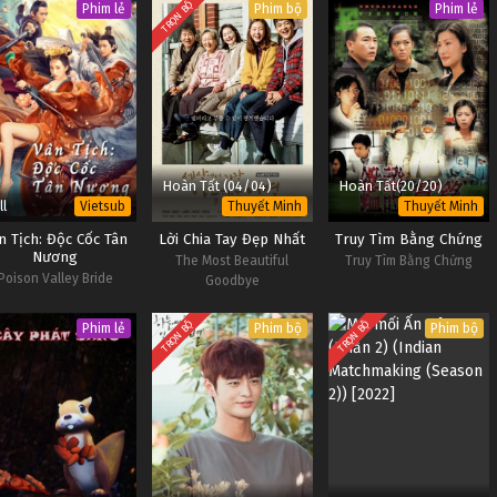
TRỌN BỘ
Phim lẻ
Phim bộ
Phim lẻ
Hoàn Tất (04/04)
Hoàn Tất(20/20)
ll
Vietsub
Thuyết Minh
Thuyết Minh
n Tịch: Độc Cốc Tân
Lời Chia Tay Đẹp Nhất
Truy Tìm Bằng Chứng
Nương
The Most Beautiful
Truy Tìm Bằng Chứng
Poison Valley Bride
Goodbye
TRỌN BỘ
TRỌN BỘ
Phim lẻ
Phim bộ
Phim bộ