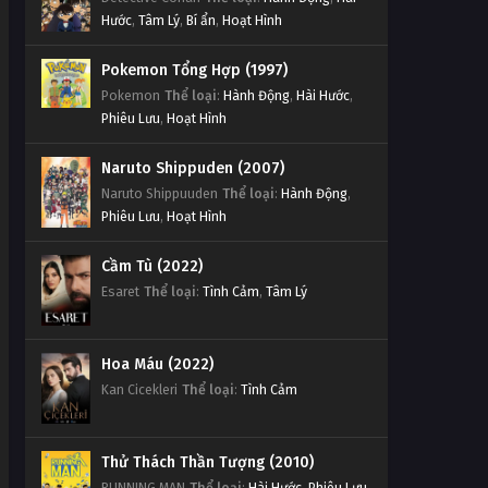
Hước
,
Tâm Lý
,
Bí ẩn
,
Hoạt Hình
Pokemon Tổng Hợp (1997)
Pokemon
Thể loại
:
Hành Động
,
Hài Hước
,
Phiêu Lưu
,
Hoạt Hình
Naruto Shippuden (2007)
Naruto Shippuuden
Thể loại
:
Hành Động
,
Phiêu Lưu
,
Hoạt Hình
Cầm Tù (2022)
Esaret
Thể loại
:
Tình Cảm
,
Tâm Lý
Hoa Máu (2022)
Kan Cicekleri
Thể loại
:
Tình Cảm
Thử Thách Thần Tượng (2010)
RUNNING MAN
Thể loại
:
Hài Hước
,
Phiêu Lưu
,