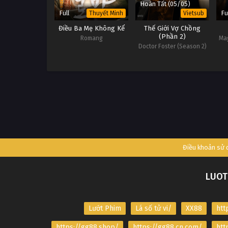
Hoàn Tất (05/05)
Full
Fu
Thuyết Minh
Vietsub
Điều Ba Mẹ Không Kể
Thế Giới Vợ Chồng
(Phần 2)
Romang
Mag
Doctor Foster (Season 2)
Điều khoản sử
LUOT
Lướt Phim
Lá số tử vi/
XX88
htt
https://gg88.shop/
https://gg88.cn.com/
htt