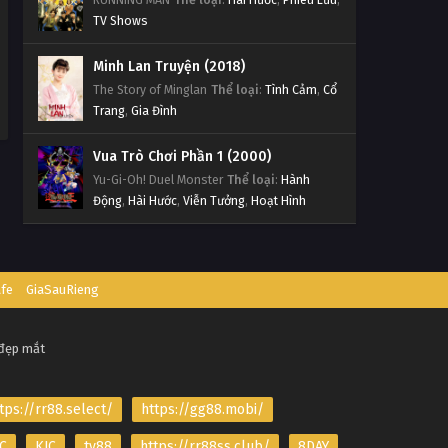
TV Shows
Minh Lan Truyện (2018)
The Story of Minglan
Thể loại
:
Tình Cảm
,
Cổ
Trang
,
Gia Đình
Vua Trò Chơi Phần 1 (2000)
Yu-Gi-Oh! Duel Monster
Thể loại
:
Hành
Động
,
Hài Hước
,
Viễn Tưởng
,
Hoạt Hình
afe
GiaSauRieng
 đẹp mắt
tps://rr88.select/
https://gg88.mobi/
C
KJC
tv88
https://rr88ss.club/
8DAY