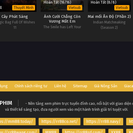
Hoàn Tất (16/16)
Hoàn Tất (8/8)
ll
Thuyết Minh
Vietsub
Vietsub
Cây Phát Sáng
Ánh Cười Chẳng Còn
Mai mối Ấn Độ (Phần 2)
Vương Mắt Em
ic Bag Full Of Wishes
Indian Matchmaking
The Smile has Left Your
11
(Season 2)
Eyes
 dụng
Chính sách riêng tư
Liên hệ
Sitemap
Giá Nông Sản
Giac
PHIM
- Nền tảng xem phim trực tuyến đỉnh cao, nổi bật với giao diện
và thiết kế sáng tạo, đưa người xem vào một hành trình giải trí tuyệt vời.
ps://mm88.today/
https://rr88co.net/
https://rr88.navy/
ht
ps://rr88wang.com/
MM88
https://rr88rd.com/
XX88
KJ