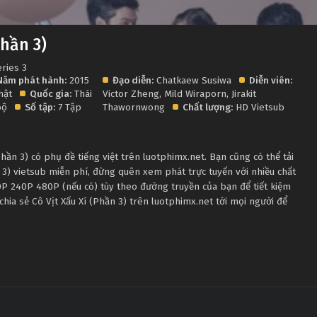
Phần 3)
eries 3
Năm phát hành:
2015
Đạo diễn:
Chatkaew Susiwa
Diễn viên:
hật
Quốc gia:
Thái
Victor Zheng
,
Mild Wiraporn
,
Jirakit
bộ
Số tập:
7 Tập
Thawornwong
Chất lượng:
HD Vietsub
hần 3) có phụ đề tiếng việt trên luotphimx.net. Bạn cũng có thể tải
 3) vietsub miễn phí, đừng quên xem phát trực tuyến với nhiều chất
P 240P 480P (nếu có) tùy theo đường truyền của bạn để tiết kiệm
chia sẻ Cô Vịt Xấu Xí (Phần 3) trên luotphimx.net tới mọi người để