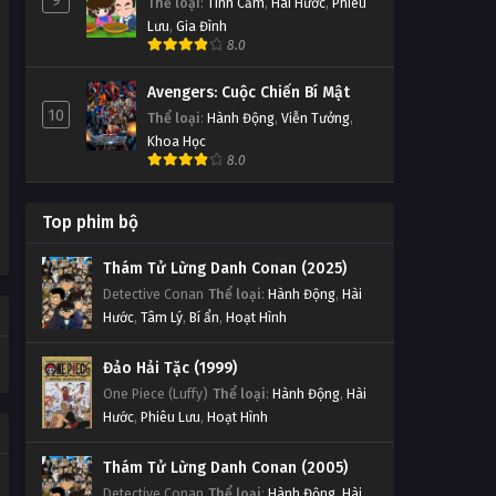
9
Thể loại
:
Tình Cảm
,
Hài Hước
,
Phiêu
Lưu
,
Gia Đình
8.0
Avengers: Cuộc Chiến Bí Mật
10
Thể loại
:
Hành Động
,
Viễn Tưởng
,
Khoa Học
8.0
Top phim bộ
Thám Tử Lừng Danh Conan (2025)
Detective Conan
Thể loại
:
Hành Động
,
Hài
Hước
,
Tâm Lý
,
Bí ẩn
,
Hoạt Hình
Đảo Hải Tặc (1999)
One Piece (Luffy)
Thể loại
:
Hành Động
,
Hài
Hước
,
Phiêu Lưu
,
Hoạt Hình
Thám Tử Lừng Danh Conan (2005)
Detective Conan
Thể loại
:
Hành Động
,
Hài