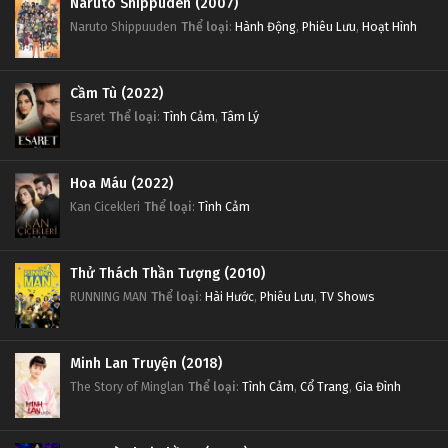
Naruto Shippuden (2007)
Naruto Shippuuden
Thể loại
:
Hành Động
,
Phiêu Lưu
,
Hoạt Hình
Cầm Tù (2022)
Esaret
Thể loại
:
Tình Cảm
,
Tâm Lý
Hoa Máu (2022)
Kan Cicekleri
Thể loại
:
Tình Cảm
Thử Thách Thần Tượng (2010)
RUNNING MAN
Thể loại
:
Hài Hước
,
Phiêu Lưu
,
TV Shows
Minh Lan Truyện (2018)
The Story of Minglan
Thể loại
:
Tình Cảm
,
Cổ Trang
,
Gia Đình