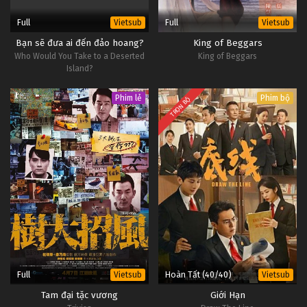
Full
Full
Vietsub
Vietsub
Bạn sẽ đưa ai đến đảo hoang?
King of Beggars
Who Would You Take to a Deserted
King of Beggars
Island?
Phim lẻ
Phim bộ
TRỌN BỘ
Full
Hoàn Tất (40/40)
Vietsub
Vietsub
Tam đại tặc vương
Giới Hạn