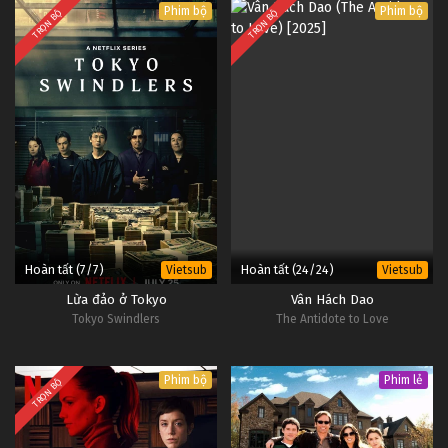
Phim bộ
Phim bộ
TRỌN BỘ
TRỌN BỘ
Hoàn tất (7/7)
Hoàn tất (24/24)
Vietsub
Vietsub
Lừa đảo ở Tokyo
Vân Hách Dao
Tokyo Swindlers
The Antidote to Love
Phim bộ
Phim lẻ
TRỌN BỘ