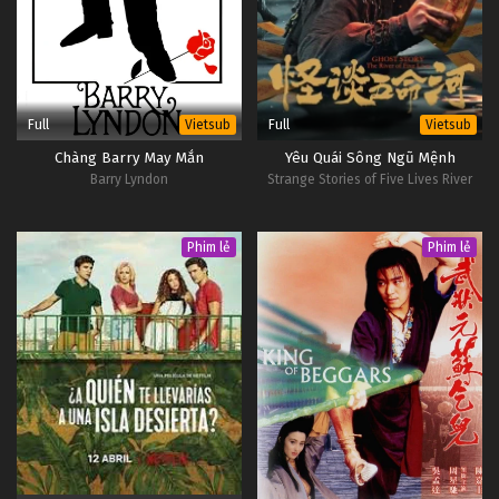
Full
Full
Vietsub
Vietsub
Chàng Barry May Mắn
Yêu Quái Sông Ngũ Mệnh
Barry Lyndon
Strange Stories of Five Lives River
Phim lẻ
Phim lẻ