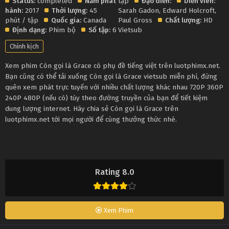
Status:
completed
Năm phát
tập
Đạo diễn:
Diễn viên:
hành:
2017
Thời lượng:
45
Sarah Gadon
,
Edward Holcroft
,
phút / tập
Quốc gia:
Canada
Paul Gross
Chất lượng:
HD
Định dạng:
Phim bộ
Số tập:
6
Vietsub
Chính kịch
Xem phim Còn gọi là Grace có phụ đề tiếng việt trên luotphimx.net.
Bạn cũng có thể tải xuống Còn gọi là Grace vietsub miễn phí, đừng
quên xem phát trực tuyến với nhiều chất lượng khác nhau 720P 360P
240P 480P (nếu có) tùy theo đường truyền của bạn để tiết kiệm
dung lượng internet. Hãy chia sẻ Còn gọi là Grace trên
luotphimx.net tới mọi người để cùng thưởng thức nhé.
Rating 8.0
Xem Phim