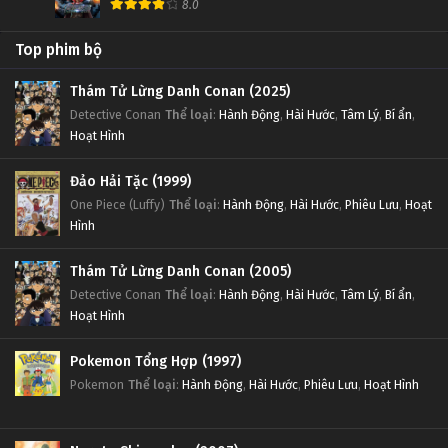
8.0
Top phim bộ
Thám Tử Lừng Danh Conan (2025)
Detective Conan
Thể loại
:
Hành Động
,
Hài Hước
,
Tâm Lý
,
Bí ẩn
,
Hoạt Hình
Đảo Hải Tặc (1999)
One Piece (Luffy)
Thể loại
:
Hành Động
,
Hài Hước
,
Phiêu Lưu
,
Hoạt
Hình
Thám Tử Lừng Danh Conan (2005)
Detective Conan
Thể loại
:
Hành Động
,
Hài Hước
,
Tâm Lý
,
Bí ẩn
,
Hoạt Hình
Pokemon Tổng Hợp (1997)
Pokemon
Thể loại
:
Hành Động
,
Hài Hước
,
Phiêu Lưu
,
Hoạt Hình