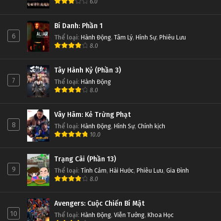
6.0
Bí Danh: Phần 1
6
Thể loại
:
Hành Động
,
Tâm Lý
,
Hình Sự
,
Phiêu Lưu
8.0
Tây Hành Kỷ (Phần 3)
7
Thể loại
:
Hành Động
8.0
Vây Hãm: Kẻ Trừng Phạt
8
Thể loại
:
Hành Động
,
Hình Sự
,
Chính kịch
10.0
Trạng Cãi (Phần 13)
9
Thể loại
:
Tình Cảm
,
Hài Hước
,
Phiêu Lưu
,
Gia Đình
8.0
Avengers: Cuộc Chiến Bí Mật
10
Thể loại
:
Hành Động
,
Viễn Tưởng
,
Khoa Học