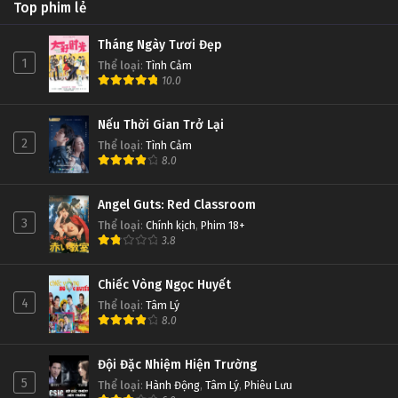
Top phim lẻ
Tháng Ngày Tươi Đẹp
1
Thể loại
:
Tình Cảm
10.0
Nếu Thời Gian Trở Lại
2
Thể loại
:
Tình Cảm
8.0
Angel Guts: Red Classroom
3
Thể loại
:
Chính kịch
,
Phim 18+
3.8
Chiếc Vòng Ngọc Huyết
4
Thể loại
:
Tâm Lý
8.0
Đội Đặc Nhiệm Hiện Trường
5
Thể loại
:
Hành Động
,
Tâm Lý
,
Phiêu Lưu