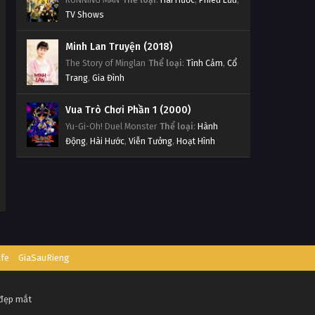
TV Shows
Minh Lan Truyện (2018)
The Story of Minglan
Thể loại
:
Tình Cảm
,
Cổ
Trang
,
Gia Đình
Vua Trò Chơi Phần 1 (2000)
Yu-Gi-Oh! Duel Monster
Thể loại
:
Hành
Động
,
Hài Hước
,
Viễn Tưởng
,
Hoạt Hình
afe
GiaSauRieng
 đẹp mắt