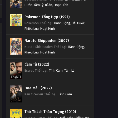
Hước
,
Tâm Lý
,
Bí ẩn
,
Hoạt Hình
Pokemon Tổng Hợp (1997)
Pokemon
Thể loại
:
Hành Động
,
Hài Hước
,
Phiêu Lưu
,
Hoạt Hình
Naruto Shippuden (2007)
Naruto Shippuuden
Thể loại
:
Hành Động
,
Phiêu Lưu
,
Hoạt Hình
Cầm Tù (2022)
Esaret
Thể loại
:
Tình Cảm
,
Tâm Lý
Hoa Máu (2022)
Kan Cicekleri
Thể loại
:
Tình Cảm
Thử Thách Thần Tượng (2010)
RUNNING MAN
Thể loại
:
Hài Hước
,
Phiêu Lưu
,