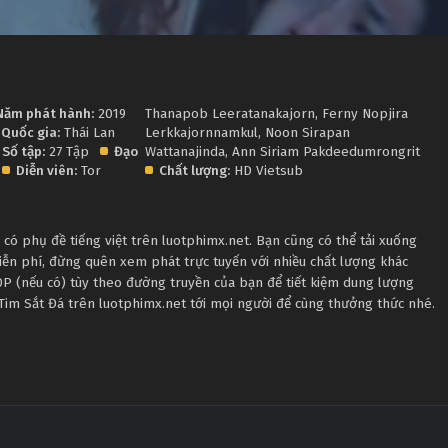
á
Năm phát hành:
2019
Thanapob Leeratanakajorn
,
Ferny Nopjira
Quốc gia:
Thái Lan
Lerkkajornnamkul
,
Noon Sirapan
Số tập:
27 Tập
Đạo
Wattanajinda
,
Ann Siriam Pakdeedumrongrit
Diễn viên:
Tor
Chất lượng:
HD Vietsub
ó phụ đề tiếng việt trên luotphimx.net. Bạn cũng có thể tải xuống
iễn phí, đừng quên xem phát trực tuyến với nhiều chất lượng khác
 (nếu có) tùy theo đường truyền của bạn để tiết kiệm dung lượng
 Tim Sắt Đá trên luotphimx.net tới mọi người để cùng thưởng thức nhé.