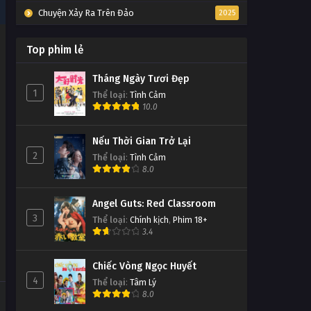
Chuyện Xảy Ra Trên Đảo
2025
Top phim lẻ
Tháng Ngày Tươi Đẹp
1
Thể loại
:
Tình Cảm
10.0
Nếu Thời Gian Trở Lại
2
Thể loại
:
Tình Cảm
8.0
Angel Guts: Red Classroom
3
Thể loại
:
Chính kịch
,
Phim 18+
3.4
Chiếc Vòng Ngọc Huyết
4
Thể loại
:
Tâm Lý
8.0