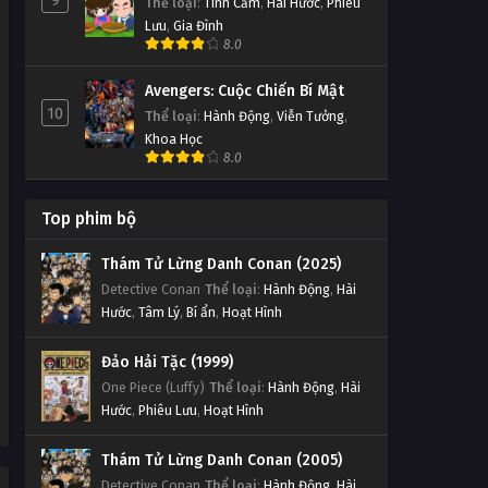
9
Thể loại
:
Tình Cảm
,
Hài Hước
,
Phiêu
Lưu
,
Gia Đình
8.0
Avengers: Cuộc Chiến Bí Mật
10
Thể loại
:
Hành Động
,
Viễn Tưởng
,
Khoa Học
8.0
Top phim bộ
Thám Tử Lừng Danh Conan (2025)
Detective Conan
Thể loại
:
Hành Động
,
Hài
Hước
,
Tâm Lý
,
Bí ẩn
,
Hoạt Hình
Đảo Hải Tặc (1999)
One Piece (Luffy)
Thể loại
:
Hành Động
,
Hài
Hước
,
Phiêu Lưu
,
Hoạt Hình
Thám Tử Lừng Danh Conan (2005)
Detective Conan
Thể loại
:
Hành Động
,
Hài