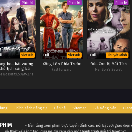
Phim lẻ
Phim lẻ
Phim lẻ
ll
Full
Full
Vietsub
Vietsub
Thuyết Minh
ông hoa bát vương
Xông Lên Phía Trước
Đứa Con Bị Mất Tích
chủ tịch sòng bài
Fast forward
Her Son's Secret
e Boss&#x27;&#x27;s
Love
 dụng
Chính sách riêng tư
Liên hệ
Sitemap
Giá Nông Sản
Giac
PHIM
- Nền tảng xem phim trực tuyến đỉnh cao, nổi bật với giao diện
và thiết kế sáng tạo, đưa người xem vào một hành trình giải trí tuyệt vời.