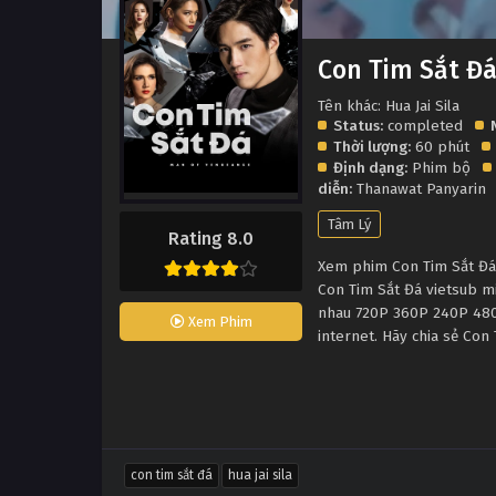
Con Tim Sắt Đ
Tên khác: Hua Jai Sila
Status:
completed
Thời lượng:
60 phút
Định dạng:
Phim bộ
diễn:
Thanawat Panyarin
Tâm Lý
Rating 8.0
Xem phim Con Tim Sắt Đá c
Con Tim Sắt Đá vietsub m
nhau 720P 360P 240P 480P
Xem Phim
internet. Hãy chia sẻ Con
con tim sắt đá
hua jai sila