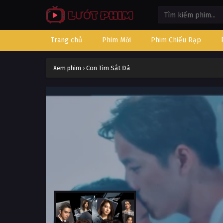
Trang chủ
Phim Mới
Phim Chiếu Rạp
Xem phim
›
Con Tim Sắt Đá