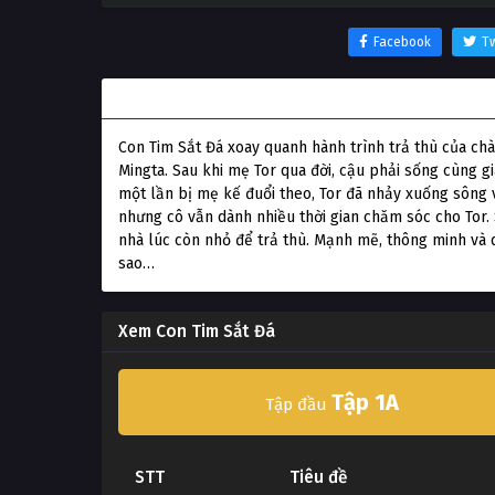
Facebook
Tw
Thông tin phim Con Tim Sắt Đá
Con Tim Sắt Đá xoay quanh hành trình trả thù của chàng
Mingta. Sau khi mẹ Tor qua đời, cậu phải sống cùng g
một lần bị mẹ kế đuổi theo, Tor đã nhảy xuống sông
nhưng cô vẫn dành nhiều thời gian chăm sóc cho Tor. S
nhà lúc còn nhỏ để trả thù. Mạnh mẽ, thông minh và q
sao…
Xem Con Tim Sắt Đá
Tập 1A
Tập đầu
STT
Tiêu đề