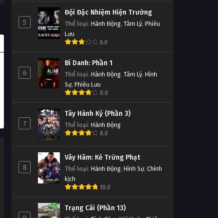
Đội Đặc Nhiệm Hiện Trường
5
Thể loại
:
Hành Động
,
Tâm Lý
,
Phiêu
Lưu
6.0
Bí Danh: Phần 1
6
Thể loại
:
Hành Động
,
Tâm Lý
,
Hình
Sự
,
Phiêu Lưu
8.0
Tây Hành Kỷ (Phần 3)
7
Thể loại
:
Hành Động
8.0
Vây Hãm: Kẻ Trừng Phạt
8
Thể loại
:
Hành Động
,
Hình Sự
,
Chính
kịch
10.0
Trạng Cãi (Phần 13)