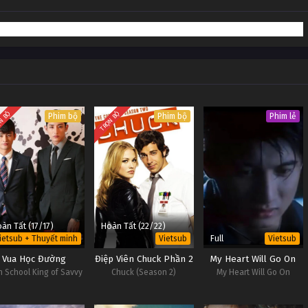
Vietsub #1
Vietsub #1
Vietsub #1
Vietsub #1
N BỘ
TRỌN BỘ
Phim bộ
Phim bộ
Phim lẻ
àn Tất (17/17)
Hoàn Tất (22/22)
Full
ietsub + Thuyết minh
Vietsub
Vietsub
Vua Học Đường
Điệp Viên Chuck Phần 2
My Heart Will Go On
h School King of Savvy
Chuck (Season 2)
My Heart Will Go On