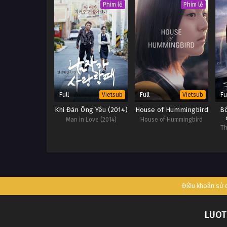
Phim lẻ
Phim lẻ
Full
Full
Fu
Vietsub
Vietsub
Khi Đàn Ông Yêu (2014)
House of Hummingbird
B
Man in Love (2014)
House of Hummingbird
Th
Điều khoản sử
LUOT