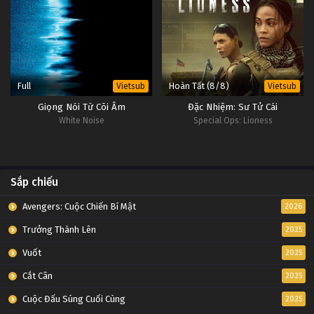
Full
Hoàn Tất (8/8)
Vietsub
Vietsub
Giọng Nói Từ Cõi Âm
Đặc Nhiệm: Sư Tử Cái
White Noise
Special Ops: Lioness
Sắp chiếu
Avengers: Cuộc Chiến Bí Mật
2026
Trưởng Thành Lên
2025
Vuốt
2025
Cắt Cân
2025
Cuộc Đấu Súng Cuối Cùng
2025