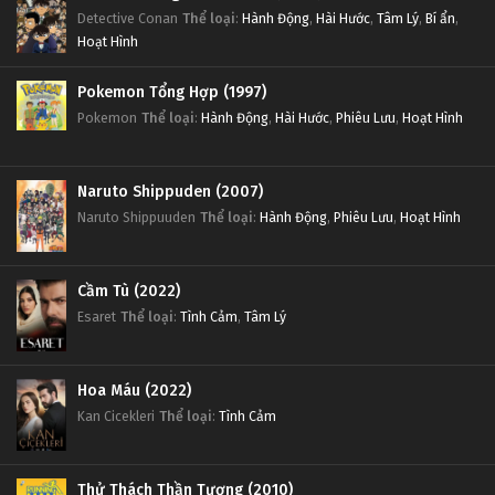
Detective Conan
Thể loại
:
Hành Động
,
Hài Hước
,
Tâm Lý
,
Bí ẩn
,
Hoạt Hình
Pokemon Tổng Hợp (1997)
Pokemon
Thể loại
:
Hành Động
,
Hài Hước
,
Phiêu Lưu
,
Hoạt Hình
Naruto Shippuden (2007)
Naruto Shippuuden
Thể loại
:
Hành Động
,
Phiêu Lưu
,
Hoạt Hình
Cầm Tù (2022)
Esaret
Thể loại
:
Tình Cảm
,
Tâm Lý
Hoa Máu (2022)
Kan Cicekleri
Thể loại
:
Tình Cảm
Thử Thách Thần Tượng (2010)