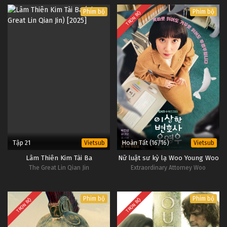
Phim bộ
Phim bộ
TRỌN BỘ
Tập 21
Hoàn Tất (16/16)
Vietsub
Vietsub
Lâm Thiên Kim Tài Ba
Nữ luật sư kỳ lạ Woo Young Woo
The Great Lin Qian Jin
Extraordinary Attorney Woo
Phim bộ
Phim bộ
TRỌN BỘ
TRỌN BỘ