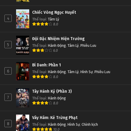
Chiếc Vòng Ngọc Huyết
4
Thể loại
:
Tâm Lý
8.0
Đội Đặc Nhiệm Hiện Trường
5
Thể loại
:
Hành Động
,
Tâm Lý
,
Phiêu Lưu
6.0
Bí Danh: Phần 1
6
Thể loại
:
Hành Động
,
Tâm Lý
,
Hình Sự
,
Phiêu Lưu
8.0
Tây Hành Kỷ (Phần 3)
7
Thể loại
:
Hành Động
8.0
Vây Hãm: Kẻ Trừng Phạt
8
Thể loại
:
Hành Động
,
Hình Sự
,
Chính kịch
10.0