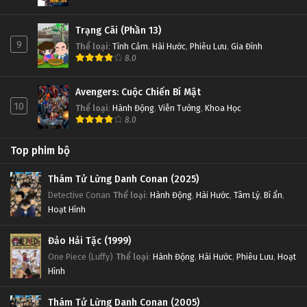
Trạng Cãi (Phần 13)
9
Thể loại
:
Tình Cảm
,
Hài Hước
,
Phiêu Lưu
,
Gia Đình
8.0
Avengers: Cuộc Chiến Bí Mật
10
Thể loại
:
Hành Động
,
Viễn Tưởng
,
Khoa Học
8.0
Top phim bộ
Thám Tử Lừng Danh Conan (2025)
Detective Conan
Thể loại
:
Hành Động
,
Hài Hước
,
Tâm Lý
,
Bí ẩn
,
Hoạt Hình
Đảo Hải Tặc (1999)
One Piece (Luffy)
Thể loại
:
Hành Động
,
Hài Hước
,
Phiêu Lưu
,
Hoạt
Hình
Thám Tử Lừng Danh Conan (2005)