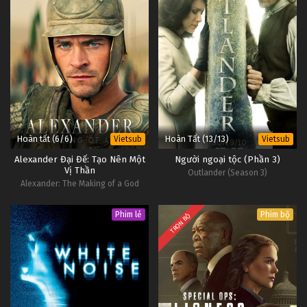
Hoàn tất (6/6)
Hoàn Tất (13/13)
Vietsub
Vietsub
Alexander Đại Đế: Tạo Nên Một
Người ngoại tộc (Phần 3)
Vị Thần
Outlander (Season 3)
Alexander: The Making of a God
Phim lẻ
Phim bộ
TRỌN BỘ