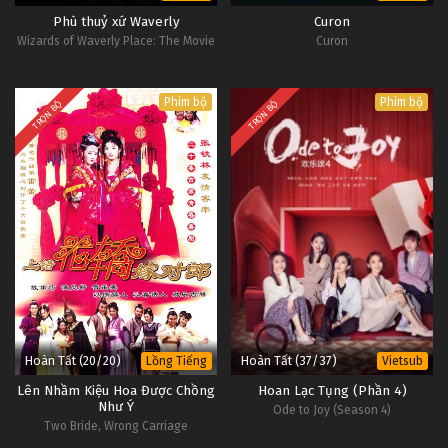
Phù thuỷ xứ Waverly
Curon
Wizards of Waverly Place: The Movie
Curon
Phim bộ
Phim bộ
TRỌN BỘ
TRỌN BỘ
Hoàn Tất (20/20)
Hoàn Tất (37/37)
Lồng Tiếng
Vietsub
Lên Nhầm Kiệu Hoa Được Chồng
Hoan Lạc Tụng (Phần 4)
Như Ý
Ode to Joy (Season 4)
Two Bride, Wrong Carriage