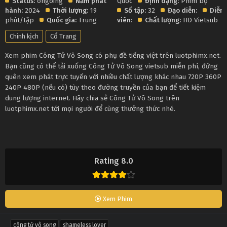
Status:
ongoing
Năm phát
Quốc
Định dạng:
Phim bộ
hành:
2024
Thời lượng:
19
Số tập:
32
Đạo diễn:
Diễn
phút/tập
Quốc gia:
Trung
viên:
Chất lượng:
HD Vietsub
Chính kịch
Cổ Trang
Xem phim Công Tử Vô Song có phụ đề tiếng việt trên luotphimx.net.
Bạn cũng có thể tải xuống Công Tử Vô Song vietsub miễn phí, đừng
quên xem phát trực tuyến với nhiều chất lượng khác nhau 720P 360P
240P 480P (nếu có) tùy theo đường truyền của bạn để tiết kiệm
dung lượng internet. Hãy chia sẻ Công Tử Vô Song trên
luotphimx.net tới mọi người để cùng thưởng thức nhé.
Rating 8.0
Xem Phim
công tử vô song
shameless lover