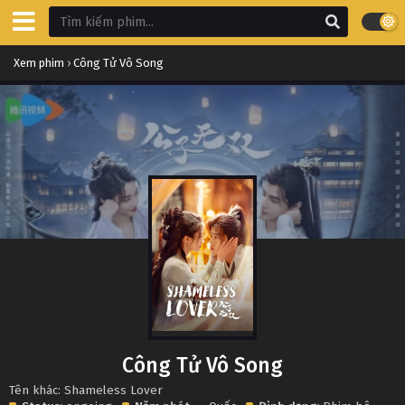
Xem phim
›
Công Tử Vô Song
Công Tử Vô Song
Tên khác: Shameless Lover