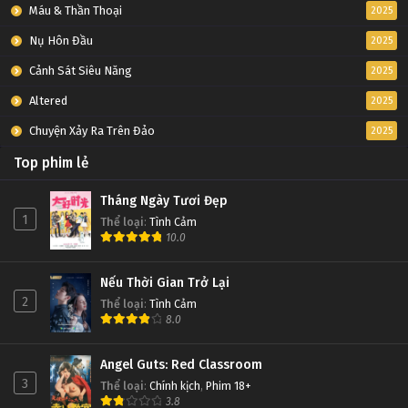
Máu & Thần Thoại
2025
Nụ Hôn Đầu
2025
Cảnh Sát Siêu Năng
2025
Altered
2025
Chuyện Xảy Ra Trên Đảo
2025
Top phim lẻ
Tháng Ngày Tươi Đẹp
1
Thể loại
:
Tình Cảm
10.0
Nếu Thời Gian Trở Lại
2
Thể loại
:
Tình Cảm
8.0
Angel Guts: Red Classroom
3
Thể loại
:
Chính kịch
,
Phim 18+
3.8