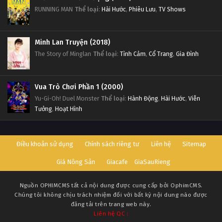
RUNNING MAN
Thể loại
:
Hài Hước
,
Phiêu Lưu
,
TV Shows
Minh Lan Truyện (2018)
The Story of Minglan
Thể loại
:
Tình Cảm
,
Cổ Trang
,
Gia Đình
Vua Trò Chơi Phần 1 (2000)
Yu-Gi-Oh! Duel Monster
Thể loại
:
Hành Động
,
Hài Hước
,
Viễn
Tưởng
,
Hoạt Hình
Điều khoản sử dụng
Chính sách riêng tư
Liên hệ
Sitemap
Giá Nông Sản
Giacafe
GiaSauRieng
Nguồn
OPHIMCMS
tất cả nội dung được cung cấp bởi OphimCMS.
Chúng tôi không chịu trách nhiệm đối với bất kỳ nội dung nào được
đăng tải trên trang web này.
Liên hệ QC :