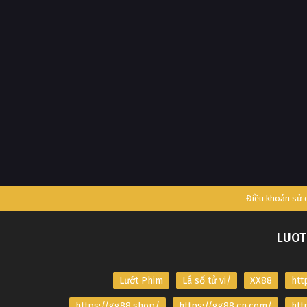
Điều khoản sử
LUOT
Lướt Phim
Lá số tử vi/
XX88
htt
https://gg88.shop/
https://gg88.cn.com/
htt