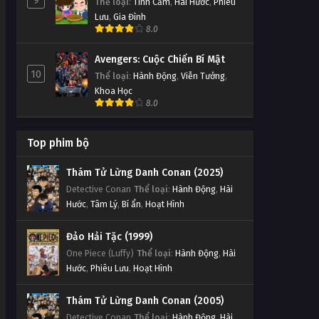
9
Thể loại
:
Tình Cảm
,
Hài Hước
,
Phiêu
Lưu
,
Gia Đình
8.0
Avengers: Cuộc Chiến Bí Mật
10
Thể loại
:
Hành Động
,
Viễn Tưởng
,
Khoa Học
8.0
Top phim bộ
Thám Tử Lừng Danh Conan (2025)
Detective Conan
Thể loại
:
Hành Động
,
Hài
Hước
,
Tâm Lý
,
Bí ẩn
,
Hoạt Hình
Đảo Hải Tặc (1999)
One Piece (Luffy)
Thể loại
:
Hành Động
,
Hài
Hước
,
Phiêu Lưu
,
Hoạt Hình
Thám Tử Lừng Danh Conan (2005)
Detective Conan
Thể loại
:
Hành Động
,
Hài