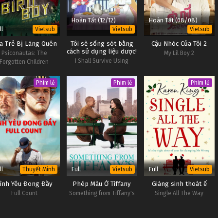
Hoàn Tất (12/12)
Hoàn Tất (08/08)
ll
Vietsub
Vietsub
Vietsub
a Trẻ Bị Lãng Quên
Tôi sẽ sống sót bằng
Cậu Nhóc Của Tôi 2
cách sử dụng liệu dược!
Psiconautas: The
My Lil Boy 2
I Shall Survive Using
Forgotten Children
Potions!
Phim lẻ
Phim lẻ
Phim lẻ
ll
Full
Full
Thuyết Minh
Vietsub
Vietsub
ình Yêu Đong Đầy
Phép Màu Ở Tiffany
Giáng sinh thoát ế
Full Count
Something from Tiffany's
Single All The Way