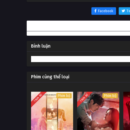
Facebook
Tw
Thông tin phim Công ty sát thủ 2018
Bình luận
Phim cùng thể loại
TRỌN BỘ
TRỌN BỘ
Phim bộ
Phim bộ