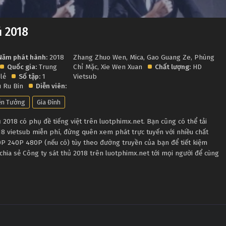
ủ 2018
Năm phát hành:
2018
Zhang Zhuo Wen
,
Mica
,
Gao Guang Ze
,
Phùng
Quốc gia:
Trung
Chỉ Mặc
,
Xie Wen Xuan
Chất lượng:
HD
 lẻ
Số tập:
1
Vietsub
 Ru Bin
Diễn viên:
ễn Tưởng
Gia Đình
2018 có phụ đề tiếng việt trên luotphimx.net. Bạn cũng có thể tải
18 vietsub miễn phí, đừng quên xem phát trực tuyến với nhiều chất
P 240P 480P (nếu có) tùy theo đường truyền của bạn để tiết kiệm
chia sẻ Công ty sát thủ 2018 trên luotphimx.net tới mọi người để cùng