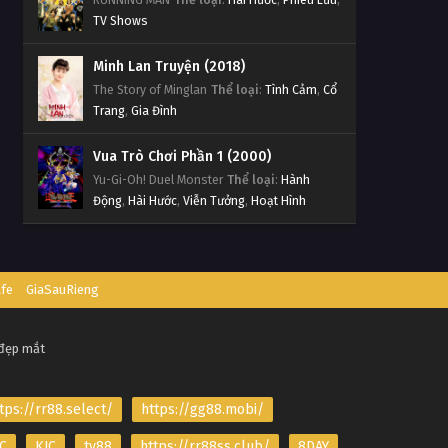
TV Shows
Minh Lan Truyện (2018)
The Story of Minglan
Thể loại
:
Tình Cảm
,
Cổ
Trang
,
Gia Đình
Vua Trò Chơi Phần 1 (2000)
Yu-Gi-Oh! Duel Monster
Thể loại
:
Hành
Động
,
Hài Hước
,
Viễn Tưởng
,
Hoạt Hình
afe
GiaSauRieng
 đẹp mắt
tps://rr88.select/
https://gg88.mobi/
C
KJC
tv88
https://rr88ss.club/
8DAY