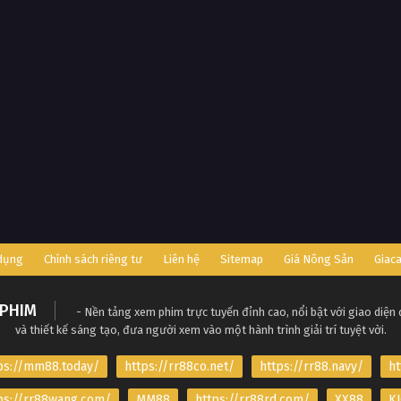
 dụng
Chính sách riêng tư
Liên hệ
Sitemap
Giá Nông Sản
Giac
PHIM
- Nền tảng xem phim trực tuyến đỉnh cao, nổi bật với giao diện
và thiết kế sáng tạo, đưa người xem vào một hành trình giải trí tuyệt vời.
ps://mm88.today/
https://rr88co.net/
https://rr88.navy/
ht
ps://rr88wang.com/
MM88
https://rr88rd.com/
XX88
KJ