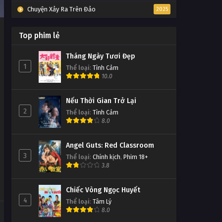
Chuyện Xảy Ra Trên Đảo
2025
Top phim lẻ
Tháng Ngày Tươi Đẹp
1
Thể loại
:
Tình Cảm
10.0
Nếu Thời Gian Trở Lại
2
Thể loại
:
Tình Cảm
8.0
Angel Guts: Red Classroom
3
Thể loại
:
Chính kịch
,
Phim 18+
3.8
Chiếc Vòng Ngọc Huyết
4
Thể loại
:
Tâm Lý
8.0