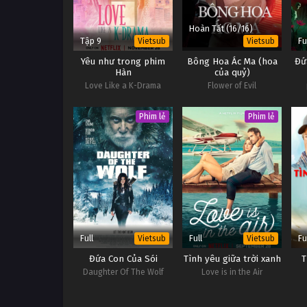
Hoàn Tất (16/16)
Tập 9
Fu
Vietsub
Vietsub
Yêu như trong phim
Bông Hoa Ác Ma (hoa
Đứ
Hàn
của quỷ)
Love Like a K-Drama
Flower of Evil
Phim lẻ
Phim lẻ
Full
Full
Fu
Vietsub
Vietsub
Đứa Con Của Sói
Tình yêu giữa trời xanh
T
Daughter Of The Wolf
Love is in the Air