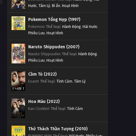
Hước
,
Tâm Lý
,
Bí ẩn
,
Hoạt Hình
Pokemon Tổng Hợp (1997)
Pokemon
Thể loại
:
Hành Động
,
Hài Hước
,
Phiêu Lưu
,
Hoạt Hình
Naruto Shippuden (2007)
Naruto Shippuuden
Thể loại
:
Hành Động
,
Phiêu Lưu
,
Hoạt Hình
Cầm Tù (2022)
Esaret
Thể loại
:
Tình Cảm
,
Tâm Lý
Hoa Máu (2022)
Kan Cicekleri
Thể loại
:
Tình Cảm
Thử Thách Thần Tượng (2010)
RUNNING MAN
Thể loại
:
Hài Hước
,
Phiêu Lưu
,