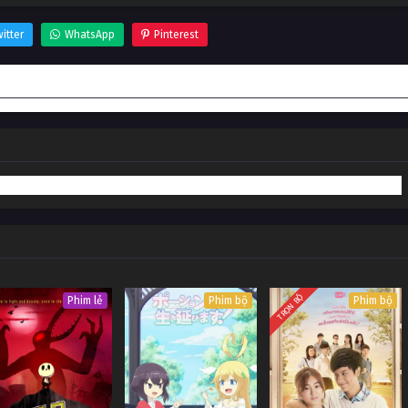
itter
WhatsApp
Pinterest
TRỌN BỘ
Phim lẻ
Phim bộ
Phim bộ