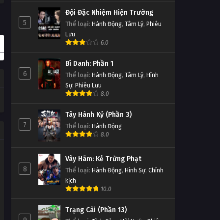
Đội Đặc Nhiệm Hiện Trường
5
Thể loại
:
Hành Động
,
Tâm Lý
,
Phiêu
Lưu
6.0
Bí Danh: Phần 1
6
Thể loại
:
Hành Động
,
Tâm Lý
,
Hình
Sự
,
Phiêu Lưu
8.0
Tây Hành Kỷ (Phần 3)
7
Thể loại
:
Hành Động
8.0
Vây Hãm: Kẻ Trừng Phạt
8
Thể loại
:
Hành Động
,
Hình Sự
,
Chính
kịch
10.0
Trạng Cãi (Phần 13)