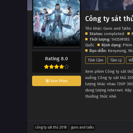
Công ty sát th
Tên khác: Guns and Talks
Status:
completed
Thời lượng:
1H35M18S
Quốc
Định dạng:
Phim
Đạo diễn:
Kenyeung
,
Wu
Rating 8.0
Tình Cảm
Tâm Lý
Vi
Xem phim Công ty sát thủ 
xuống Công ty sát thủ 20
Xem Phim
lượng khác nhau 720P 360
dung lượng internet. Hãy 
thưởng thức nhé.
công ty sát thủ 2018
guns and talks