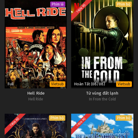
Phim lẻ
Phim bộ
TRỌN BỘ
Full
Hoàn Tất (08/08)
Vietsub
Vietsub
Hell Ride
Từ vùng đất lạnh
Hell Ride
In From the Cold
Phim bộ
Phim bộ
TRỌN BỘ
TRỌN BỘ