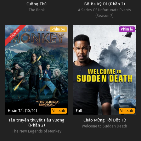
Cuồng Thú
Bộ Ba Kỳ Dị (Phần 2)
The Brink
A Series Of Unfortunate Events
(Season 2)
Phim bộ
Phim lẻ
TRỌN BỘ
Hoàn Tất (10/10)
Full
Vietsub
Vietsub
Tân truyền thuyết Hầu Vương
Chào Mừng Tới Đột Tử
(Phần 2)
Welcome to Sudden Death
The New Legends of Monkey
(Season 2)