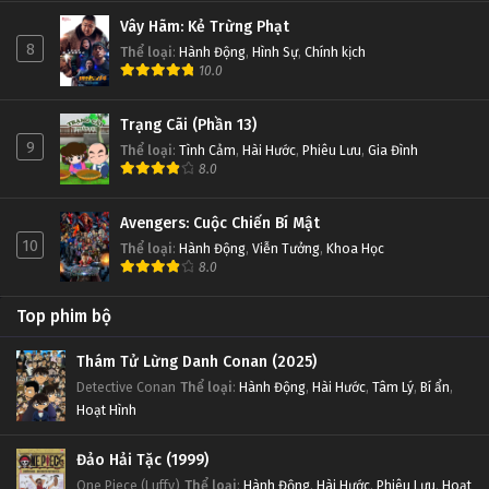
Vây Hãm: Kẻ Trừng Phạt
8
Thể loại
:
Hành Động
,
Hình Sự
,
Chính kịch
10.0
Trạng Cãi (Phần 13)
9
Thể loại
:
Tình Cảm
,
Hài Hước
,
Phiêu Lưu
,
Gia Đình
8.0
Avengers: Cuộc Chiến Bí Mật
10
Thể loại
:
Hành Động
,
Viễn Tưởng
,
Khoa Học
8.0
Top phim bộ
Thám Tử Lừng Danh Conan (2025)
Detective Conan
Thể loại
:
Hành Động
,
Hài Hước
,
Tâm Lý
,
Bí ẩn
,
Hoạt Hình
Đảo Hải Tặc (1999)
One Piece (Luffy)
Thể loại
:
Hành Động
,
Hài Hước
,
Phiêu Lưu
,
Hoạt