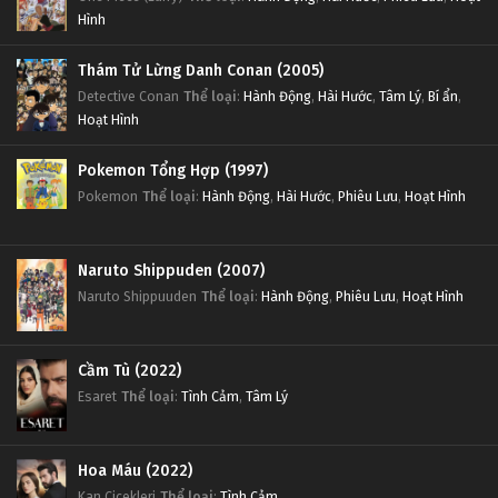
Hình
Thám Tử Lừng Danh Conan (2005)
Detective Conan
Thể loại
:
Hành Động
,
Hài Hước
,
Tâm Lý
,
Bí ẩn
,
Hoạt Hình
Pokemon Tổng Hợp (1997)
Pokemon
Thể loại
:
Hành Động
,
Hài Hước
,
Phiêu Lưu
,
Hoạt Hình
Naruto Shippuden (2007)
Naruto Shippuuden
Thể loại
:
Hành Động
,
Phiêu Lưu
,
Hoạt Hình
Cầm Tù (2022)
Esaret
Thể loại
:
Tình Cảm
,
Tâm Lý
Hoa Máu (2022)
Kan Cicekleri
Thể loại
:
Tình Cảm