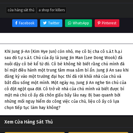
cửa hàng sát thủ
a shop for killers
Facebook
Twitter
WhatsApp
Pinterest
Thông tin phim Cửa Hàng Sát Thủ
Khi Jung Ji-An (Kim Hye Jun) còn nhỏ, mẹ cô bị cha cô s.á.t h.ạ.i
sau đó t.ự s.á.t. Chú của ấy là Jung Jin Man (Lee Dong Wook) đã
nuôi dậy cô bé kể từ đó. Cô bé không hề biết rằng chú mình đã
bí mật điều hành một trung tâm mua sắm bí ẩn. Jung Ji An sau khi
đăng ký vào một trường đại học thì đã rời khỏi nhà của chú và
bắt đầu sống một mình. Một ngày nọ, Jung Ji An nghe tin chú của
cô đột ngột qua đời. Cô trở về nhà của chú mình và biết được bí
mật mà chú cô ấy đã chôn giấu bấy lâu nay. Bị bao quanh bởi
những mối nguy hiểm do công việc của chú, liệu cô ấy có lựa
chọn tiếp tục làm hay không?
Xem Cửa Hàng Sát Thủ