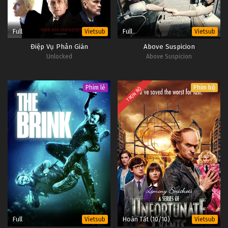
Full
Full
Vietsub
Vietsub
Điệp Vụ Phản Gián
Above Suspicion
Unlocked
Above Suspicion
Phim lẻ
Phim bộ
TRỌN BỘ
Full
Hoàn Tất (10/10)
Vietsub
Vietsub