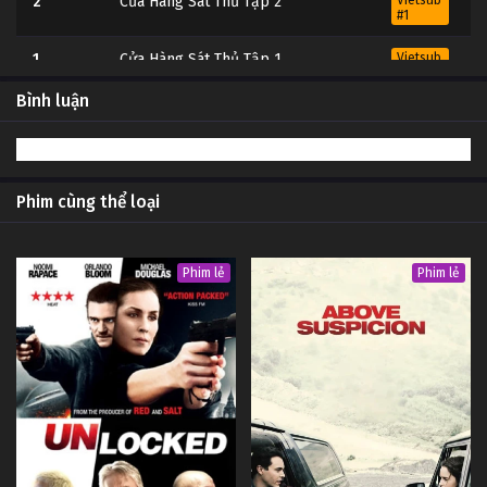
2
Cửa Hàng Sát Thủ Tập 2
Vietsub
#1
1
Cửa Hàng Sát Thủ Tập 1
Vietsub
#1
Bình luận
Phim cùng thể loại
Phim lẻ
Phim lẻ