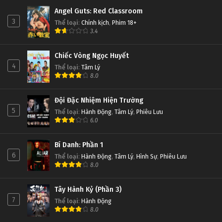
Angel Guts: Red Classroom
3
Thể loại
:
Chính kịch
,
Phim 18+
3.4
Chiếc Vòng Ngọc Huyết
4
Thể loại
:
Tâm Lý
8.0
Đội Đặc Nhiệm Hiện Trường
5
Thể loại
:
Hành Động
,
Tâm Lý
,
Phiêu Lưu
6.0
Bí Danh: Phần 1
6
Thể loại
:
Hành Động
,
Tâm Lý
,
Hình Sự
,
Phiêu Lưu
8.0
Tây Hành Kỷ (Phần 3)
7
Thể loại
:
Hành Động
8.0