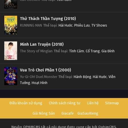
Thử Thách Thần Tượng (2010)
RUNNING MAN
Thể loại
:
Hài Hước
,
Phiêu Lưu
,
TV Shows
Minh Lan Truyện (2018)
The Story of Minglan
Thể loại
:
Tình Cảm
,
Cổ Trang
,
Gia Đình
Vua Trò Chơi Phần 1 (2000)
Yu-Gi-Oh! Duel Monster
Thể loại
:
Hành Động
,
Hài Hước
,
Viễn
Tưởng
,
Hoạt Hình
Điều khoản sử dụng
Chính sách riêng tư
Liên hệ
Sitemap
Giá Nông Sản
Giacafe
GiaSauRieng
Nguồn
OPHIMCMS
tất cả nội dung được cung cấp bởi OphimCMS.