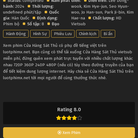
Status:
completed
Năm phát
diễn:
Diễn viên:
Lee Dong-
hành:
2024
Thời lượng:
wook
,
Kim Hye-jun
,
Seo Hyun-
undefined phút/tập
Quốc
woo
,
Jo Han-sun
,
Park Ji-bin
,
Kim
gia:
Hàn Quốc
Định dạng:
Hae-na
Chất lượng:
HD
Phim bộ
Số tập:
8
Đạo
Vietsub
Hành Động
Hình Sự
Phiêu Lưu
Chính kịch
Bí ẩn
Xem phim Cửa Hàng Sát Thủ có phụ đề tiếng việt trên
luotphimx.net. Bạn cũng có thể tải xuống Cửa Hàng Sát Thủ vietsub
miễn phí, đừng quên xem phát trực tuyến với nhiều chất lượng khác
nhau 720P 360P 240P 480P (nếu có) tùy theo đường truyền của bạn
để tiết kiệm dung lượng internet. Hãy chia sẻ Cửa Hàng Sát Thủ trên
luotphimx.net tới mọi người để cùng thưởng thức nhé.
Rating 8.0
Xem Phim