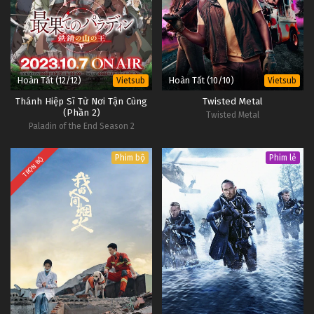
Hoàn Tất (12/12)
Hoàn Tất (10/10)
Vietsub
Vietsub
Thánh Hiệp Sĩ Từ Nơi Tận Cùng
Twisted Metal
(Phần 2)
Twisted Metal
Paladin of the End Season 2
Phim bộ
Phim lẻ
TRỌN BỘ