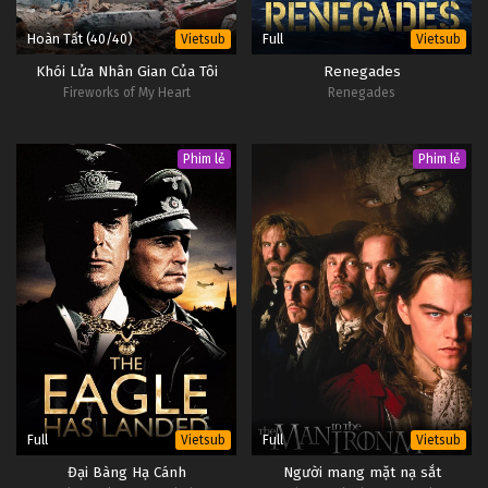
Hoàn Tất (40/40)
Full
Vietsub
Vietsub
Khói Lửa Nhân Gian Của Tôi
Renegades
Fireworks of My Heart
Renegades
Phim lẻ
Phim lẻ
Full
Full
Vietsub
Vietsub
Đại Bàng Hạ Cánh
Người mang mặt nạ sắt