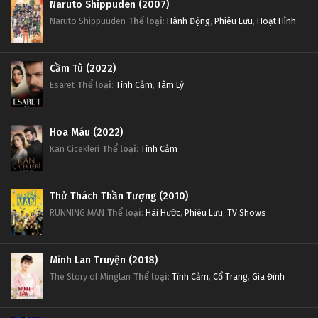
Naruto Shippuden (2007)
Naruto Shippuuden
Thể loại
:
Hành Động
,
Phiêu Lưu
,
Hoạt Hình
Cầm Tù (2022)
Esaret
Thể loại
:
Tình Cảm
,
Tâm Lý
Hoa Máu (2022)
Kan Cicekleri
Thể loại
:
Tình Cảm
Thử Thách Thần Tượng (2010)
RUNNING MAN
Thể loại
:
Hài Hước
,
Phiêu Lưu
,
TV Shows
Minh Lan Truyện (2018)
The Story of Minglan
Thể loại
:
Tình Cảm
,
Cổ Trang
,
Gia Đình