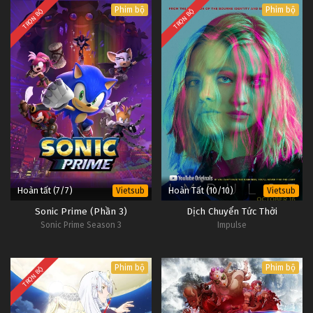
Phim bộ
Phim bộ
TRỌN BỘ
TRỌN BỘ
Hoàn tất (7/7)
Hoàn Tất (10/10)
Vietsub
Vietsub
Sonic Prime (Phần 3)
Dịch Chuyển Tức Thời
Sonic Prime Season 3
Impulse
Phim bộ
Phim bộ
TRỌN BỘ