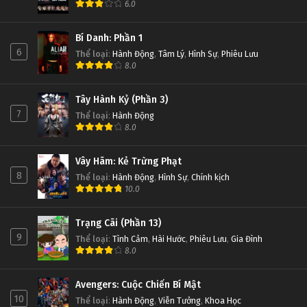
6.0
Bí Danh: Phần 1
6
Thể loại
:
Hành Động
,
Tâm Lý
,
Hình Sự
,
Phiêu Lưu
8.0
Tây Hành Kỷ (Phần 3)
7
Thể loại
:
Hành Động
8.0
Vây Hãm: Kẻ Trừng Phạt
8
Thể loại
:
Hành Động
,
Hình Sự
,
Chính kịch
10.0
Trạng Cãi (Phần 13)
9
Thể loại
:
Tình Cảm
,
Hài Hước
,
Phiêu Lưu
,
Gia Đình
8.0
Avengers: Cuộc Chiến Bí Mật
10
Thể loại
:
Hành Động
,
Viễn Tưởng
,
Khoa Học