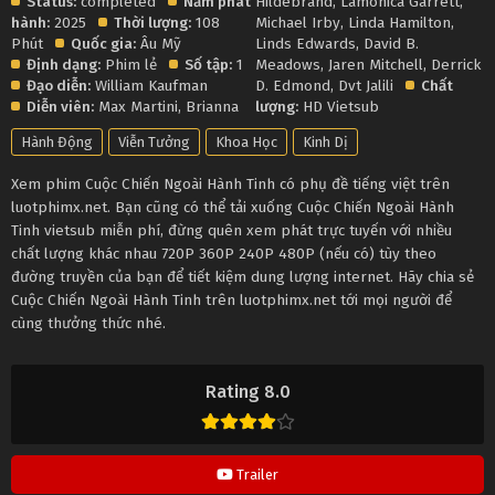
Status:
completed
Năm phát
Hildebrand
,
Lamonica Garrett
,
hành:
2025
Thời lượng:
108
Michael Irby
,
Linda Hamilton
,
Phút
Quốc gia:
Âu Mỹ
Linds Edwards
,
David B.
Định dạng:
Phim lẻ
Số tập:
1
Meadows
,
Jaren Mitchell
,
Derrick
Đạo diễn:
William Kaufman
D. Edmond
,
Dvt Jalili
Chất
Diễn viên:
Max Martini
,
Brianna
lượng:
HD Vietsub
Hành Động
Viễn Tưởng
Khoa Học
Kinh Dị
Xem phim Cuộc Chiến Ngoài Hành Tinh có phụ đề tiếng việt trên
luotphimx.net. Bạn cũng có thể tải xuống Cuộc Chiến Ngoài Hành
Tinh vietsub miễn phí, đừng quên xem phát trực tuyến với nhiều
chất lượng khác nhau 720P 360P 240P 480P (nếu có) tùy theo
đường truyền của bạn để tiết kiệm dung lượng internet. Hãy chia sẻ
Cuộc Chiến Ngoài Hành Tinh trên luotphimx.net tới mọi người để
cùng thưởng thức nhé.
Rating 8.0
Trailer