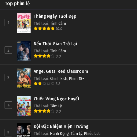
Top phim lẻ
Tháng Ngày Tươi Đẹp
1
Thể loại
:
Tình Cảm
10.0
Nếu Thời Gian Trở Lại
2
Thể loại
:
Tình Cảm
8.0
Angel Guts: Red Classroom
3
Thể loại
:
Chính kịch
,
Phim 18+
3.8
Chiếc Vòng Ngọc Huyết
4
Thể loại
:
Tâm Lý
8.0
Đội Đặc Nhiệm Hiện Trường
5
Thể loại
:
Hành Động
,
Tâm Lý
,
Phiêu Lưu