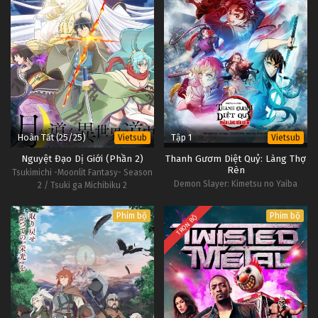
Hoàn Tất (25/25)
Tập 1
Vietsub
Vietsub
Nguyệt Đạo Dị Giới (Phần 2)
Thanh Gươm Diệt Quỷ: Làng Thợ
Rèn
Tsukimichi -Moonlit Fantasy- Season
Demon Slayer: Kimetsu no Yaiba
2 / Tsuki ga Michibiku 2
Swordsmith Village Arc
Phim bộ
Phim bộ
TRỌN BỘ