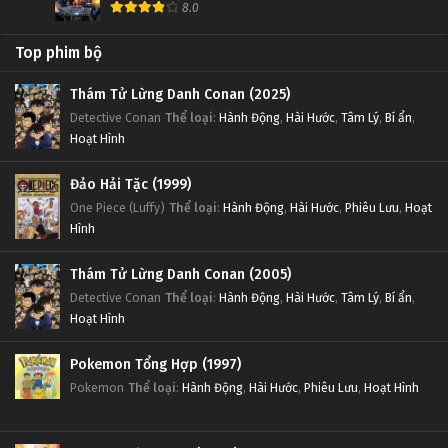
8.0
Top phim bộ
Thám Tử Lừng Danh Conan (2025)
Detective Conan
Thể loại
:
Hành Động
,
Hài Hước
,
Tâm Lý
,
Bí ẩn
,
Hoạt Hình
Đảo Hải Tặc (1999)
One Piece (Luffy)
Thể loại
:
Hành Động
,
Hài Hước
,
Phiêu Lưu
,
Hoạt
Hình
Thám Tử Lừng Danh Conan (2005)
Detective Conan
Thể loại
:
Hành Động
,
Hài Hước
,
Tâm Lý
,
Bí ẩn
,
Hoạt Hình
Pokemon Tổng Hợp (1997)
Pokemon
Thể loại
:
Hành Động
,
Hài Hước
,
Phiêu Lưu
,
Hoạt Hình