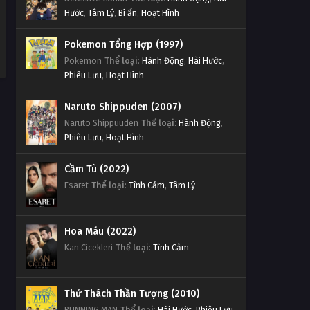
Hước
,
Tâm Lý
,
Bí ẩn
,
Hoạt Hình
Pokemon Tổng Hợp (1997)
Pokemon
Thể loại
:
Hành Động
,
Hài Hước
,
Phiêu Lưu
,
Hoạt Hình
Naruto Shippuden (2007)
Naruto Shippuuden
Thể loại
:
Hành Động
,
Phiêu Lưu
,
Hoạt Hình
Cầm Tù (2022)
Esaret
Thể loại
:
Tình Cảm
,
Tâm Lý
Hoa Máu (2022)
Kan Cicekleri
Thể loại
:
Tình Cảm
Thử Thách Thần Tượng (2010)
RUNNING MAN
Thể loại
:
Hài Hước
,
Phiêu Lưu
,