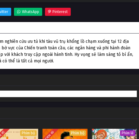
itter
WhatsApp
Pinterest
 nghiên cứu ưu tú khi tàu vũ trụ khổng lồ chạm xuống tại 12 địa
ên bờ vực của Chiến tranh toàn cầu, các ngân hàng và phi hành đoàn
ếp với khách truy cập ngoài hành tinh. Hy vọng sẽ làm sáng tỏ bí ẩn,
 có thể là tất cả mọi người.
N BỘ
TRỌN BỘ
Phim bộ
Phim bộ
Phim lẻ