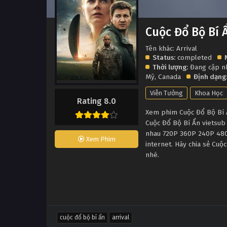
Cuộc Đổ Bộ Bí 
Tên khác: Arrival
Status:
completed
Thời lượng:
Đang cập n
Mỹ
,
Canada
Định dạng
Viễn Tưởng
Khoa Học
Rating 8.0
Xem phim Cuộc Đổ Bộ Bí Ẩn
Cuộc Đổ Bộ Bí Ẩn vietsub
nhau 720P 360P 240P 480P
Xem Phim
internet. Hãy chia sẻ Cuộ
nhé.
cuộc đổ bộ bí ẩn
arrival