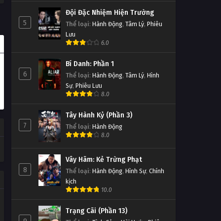
Đội Đặc Nhiệm Hiện Trường
5
Thể loại
:
Hành Động
,
Tâm Lý
,
Phiêu
Lưu
6.0
Bí Danh: Phần 1
6
Thể loại
:
Hành Động
,
Tâm Lý
,
Hình
Sự
,
Phiêu Lưu
8.0
Tây Hành Kỷ (Phần 3)
7
Thể loại
:
Hành Động
8.0
Vây Hãm: Kẻ Trừng Phạt
8
Thể loại
:
Hành Động
,
Hình Sự
,
Chính
kịch
10.0
Trạng Cãi (Phần 13)