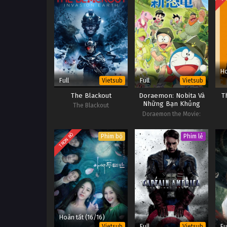
Ho
Full
Full
Vietsub
Vietsub
The Blackout
Doraemon: Nobita Và
T
Những Bạn Khủng
The Blackout
Long Mới
Doraemon the Movie:
Nobita's New Dinosaur
TRỌN BỘ
Phim bộ
Phim lẻ
Hoàn tất (16/16)
Full
Fu
Vietsub
Vietsub