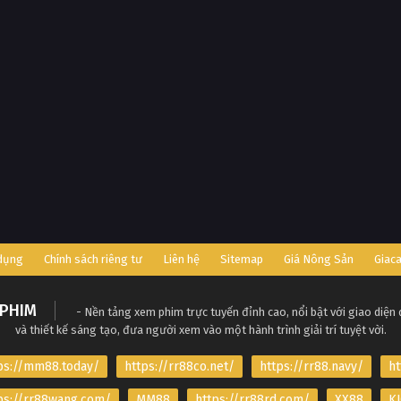
 dụng
Chính sách riêng tư
Liên hệ
Sitemap
Giá Nông Sản
Giac
PHIM
- Nền tảng xem phim trực tuyến đỉnh cao, nổi bật với giao diện
và thiết kế sáng tạo, đưa người xem vào một hành trình giải trí tuyệt vời.
ps://mm88.today/
https://rr88co.net/
https://rr88.navy/
ht
ps://rr88wang.com/
MM88
https://rr88rd.com/
XX88
KJ