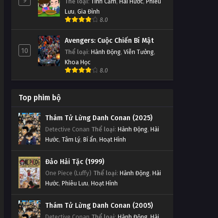
9
Thể loại
:
Tình Cảm
,
Hài Hước
,
Phiêu
Lưu
,
Gia Đình
8.0
Avengers: Cuộc Chiến Bí Mật
10
Thể loại
:
Hành Động
,
Viễn Tưởng
,
Khoa Học
8.0
Top phim bộ
Thám Tử Lừng Danh Conan (2025)
Detective Conan
Thể loại
:
Hành Động
,
Hài
Hước
,
Tâm Lý
,
Bí ẩn
,
Hoạt Hình
Đảo Hải Tặc (1999)
One Piece (Luffy)
Thể loại
:
Hành Động
,
Hài
Hước
,
Phiêu Lưu
,
Hoạt Hình
Thám Tử Lừng Danh Conan (2005)
Detective Conan
Thể loại
:
Hành Động
,
Hài