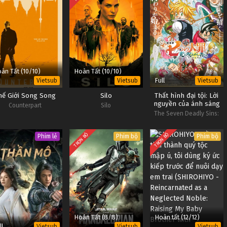
àn Tất (10/10)
Hoàn Tất (10/10)
Full
Vietsub
Vietsub
Vietsub
hế Giới Song Song
Silo
Thất hình đại tội: Lời
nguyền của ánh sáng
Counterpart
Silo
The Seven Deadly Sins:
Cursed by Light
TRỌN BỘ
TRỌN BỘ
Phim lẻ
Phim bộ
Phim bộ
Hoàn Tất (8/8)
Hoàn tất (12/12)
ll
Vietsub
Vietsub
Vietsub