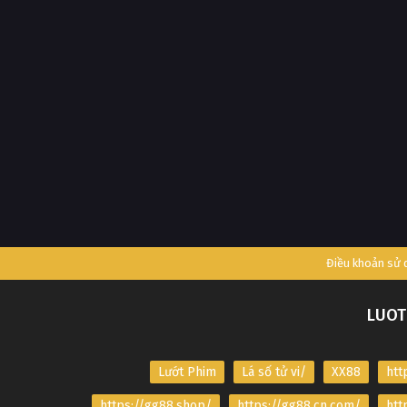
Điều khoản sử
LUOT
Lướt Phim
Lá số tử vi/
XX88
htt
https://gg88.shop/
https://gg88.cn.com/
htt