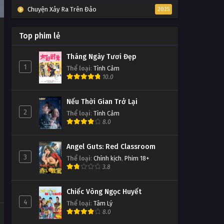
Chuyện Xảy Ra Trên Đảo
2025
Top phim lẻ
Tháng Ngày Tươi Đẹp
1
Thể loại
:
Tình Cảm
10.0
Nếu Thời Gian Trở Lại
2
Thể loại
:
Tình Cảm
8.0
Angel Guts: Red Classroom
3
Thể loại
:
Chính kịch
,
Phim 18+
3.8
Chiếc Vòng Ngọc Huyết
4
Thể loại
:
Tâm Lý
8.0