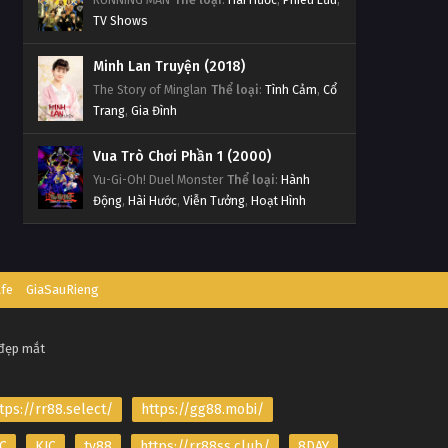
TV Shows
Minh Lan Truyện (2018)
The Story of Minglan
Thể loại
:
Tình Cảm
,
Cổ
Trang
,
Gia Đình
Vua Trò Chơi Phần 1 (2000)
Yu-Gi-Oh! Duel Monster
Thể loại
:
Hành
Động
,
Hài Hước
,
Viễn Tưởng
,
Hoạt Hình
afe
GiaSauRieng
 đẹp mắt
tps://rr88.select/
https://gg88.mobi/
C
KJC
tv88
https://rr88ss.club/
8DAY