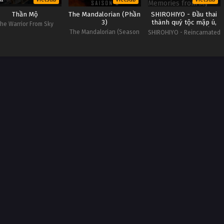
Thần Mộ
The Mandalorian (Phần
SHIROHIYO - Đầu thai
3)
thành quý tộc mập ú,
he Warrior From Sky
tôi dùng ký ức kiếp
The Mandalorian (Season
SHIROHIYO - Reincarnated
trước để nuôi dạy em
3)
as a Neglected Noble:
trai
Raising My Baby Brother
with Memories from My
Past Life